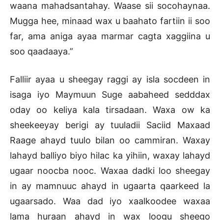
waana mahadsantahay. Waase sii socohaynaa.
Mugga hee, minaad wax u baahato fartiin ii soo
far, ama aniga ayaa marmar cagta xaggiina u
soo qaadaaya.”
Falliir ayaa u sheegay raggi ay isla socdeen in
isaga iyo Maymuun Suge aabaheed sedddax
oday oo keliya kala tirsadaan. Waxa ow ka
sheekeeyay berigi ay tuuladii Saciid Maxaad
Raage ahayd tuulo bilan oo cammiran. Waxay
lahayd balliyo biyo hilac ka yihiin, waxay lahayd
ugaar noocba nooc. Waxaa dadki loo sheegay
in ay mamnuuc ahayd in ugaarta qaarkeed la
ugaarsado. Waa dad iyo xaalkoodee waxaa
lama huraan ahayd in wax loogu sheego