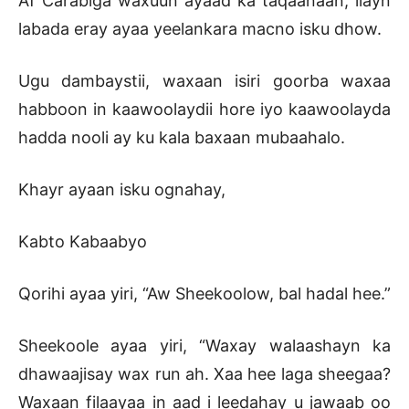
Af Carabiga waxuun ayaad ka taqaanaan, ilayn
labada eray ayaa yeelankara macno isku dhow.
Ugu dambaystii, waxaan isiri goorba waxaa
habboon in kaawoolaydii hore iyo kaawoolayda
hadda nooli ay ku kala baxaan mubaahalo.
Khayr ayaan isku ognahay,
Kabto Kabaabyo
Qorihi ayaa yiri, “Aw Sheekoolow, bal hadal hee.”
Sheekoole ayaa yiri, “Waxay walaashayn ka
dhawaajisay wax run ah. Xaa hee laga sheegaa?
Waxaan filaayaa in aad i leedahay u jawaab oo