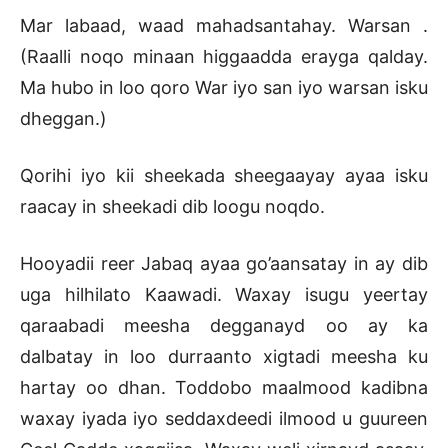
Mar labaad, waad mahadsantahay. Warsan .
(Raalli noqo minaan higgaadda erayga qalday.
Ma hubo in loo qoro War iyo san iyo warsan isku
dheggan.)
Qorihi iyo kii sheekada sheegaayay ayaa isku
raacay in sheekadi dib loogu noqdo.
Hooyadii reer Jabaq ayaa go’aansatay in ay dib
uga hilhilato Kaawadi. Waxay isugu yeertay
qaraabadi meesha degganayd oo ay ka
dalbatay in loo durraanto xigtadi meesha ku
hartay oo dhan. Toddobo maalmood kadibna
waxay iyada iyo seddaxdeedi ilmood u guureen