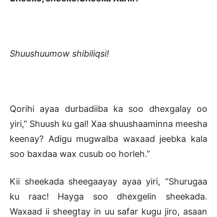
Shuushuumow shibiliqsi!
Qorihi ayaa durbadiiba ka soo dhexgalay oo
yiri,” Shuush ku gal! Xaa shuushaaminna meesha
keenay? Adigu mugwalba waxaad jeebka kala
soo baxdaa wax cusub oo horleh.”
Kii sheekada sheegaayay ayaa yiri, “Shurugaa
ku raac! Hayga soo dhexgelin sheekada.
Waxaad ii sheegtay in uu safar kugu jiro, asaan