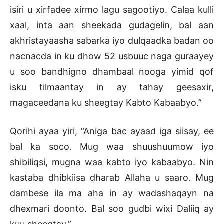
isiri u xirfadee xirmo lagu sagootiyo. Calaa kulli
xaal, inta aan sheekada gudagelin, bal aan
akhristayaasha sabarka iyo dulqaadka badan oo
nacnacda in ku dhow 52 usbuuc naga guraayey
u soo bandhigno dhambaal nooga yimid qof
isku tilmaantay in ay tahay geesaxir,
magaceedana ku sheegtay Kabto Kabaabyo.”
Qorihi ayaa yiri, “Aniga bac ayaad iga siisay, ee
bal ka soco. Mug waa shuushuumow iyo
shibiliqsi, mugna waa kabto iyo kabaabyo. Nin
kastaba dhibkiisa dharab Allaha u saaro. Mug
dambese ila ma aha in ay wadashaqayn na
dhexmari doonto. Bal soo gudbi wixi Daliiq ay