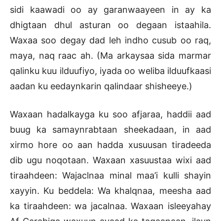
sidi kaawadi oo ay garanwaayeen in ay ka
dhigtaan dhul asturan oo degaan istaahila.
Waxaa soo degay dad leh indho cusub oo raq,
maya, naq raac ah. (Ma arkaysaa sida marmar
qalinku kuu ilduufiyo, iyada oo weliba ilduufkaasi
aadan ku eedaynkarin qalindaar shisheeye.)
Waxaan hadalkayga ku soo afjaraa, haddii aad
buug ka samaynrabtaan sheekadaan, in aad
xirmo hore oo aan hadda xusuusan tiradeeda
dib ugu noqotaan. Waxaan xasuustaa wixi aad
tiraahdeen: Wajaclnaa minal maa’i kulli shayin
xayyin. Ku beddela: Wa khalqnaa, meesha aad
ka tiraahdeen: wa jacalnaa. Waxaan isleeyahay