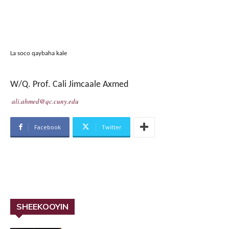
La soco qaybaha kale
W/Q.
Prof. Cali Jimcaale Axmed
ali.ahmed@qc.cuny.edu
Facebook
Twitter
SHEEKOOYIN