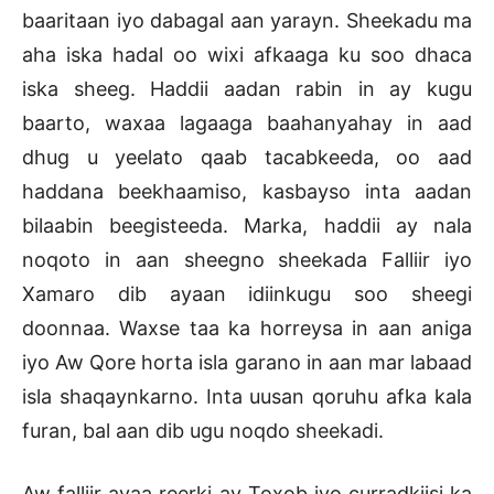
baaritaan iyo dabagal aan yarayn. Sheekadu ma
aha iska hadal oo wixi afkaaga ku soo dhaca
iska sheeg. Haddii aadan rabin in ay kugu
baarto, waxaa lagaaga baahanyahay in aad
dhug u yeelato qaab tacabkeeda, oo aad
haddana beekhaamiso, kasbayso inta aadan
bilaabin beegisteeda. Marka, haddii ay nala
noqoto in aan sheegno sheekada Falliir iyo
Xamaro dib ayaan idiinkugu soo sheegi
doonnaa. Waxse taa ka horreysa in aan aniga
iyo Aw Qore horta isla garano in aan mar labaad
isla shaqaynkarno. Inta uusan qoruhu afka kala
furan, bal aan dib ugu noqdo sheekadi.
Aw falliir ayaa reerki ay Toxob iyo curradkiisi ka