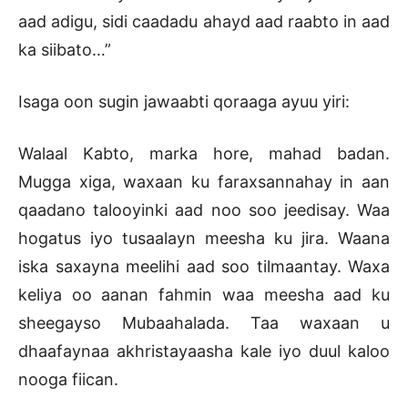
aad adigu, sidi caadadu ahayd aad raabto in aad
ka siibato…”
Isaga oon sugin jawaabti qoraaga ayuu yiri:
Walaal Kabto, marka hore, mahad badan.
Mugga xiga, waxaan ku faraxsannahay in aan
qaadano talooyinki aad noo soo jeedisay. Waa
hogatus iyo tusaalayn meesha ku jira. Waana
iska saxayna meelihi aad soo tilmaantay. Waxa
keliya oo aanan fahmin waa meesha aad ku
sheegayso Mubaahalada. Taa waxaan u
dhaafaynaa akhristayaasha kale iyo duul kaloo
nooga fiican.