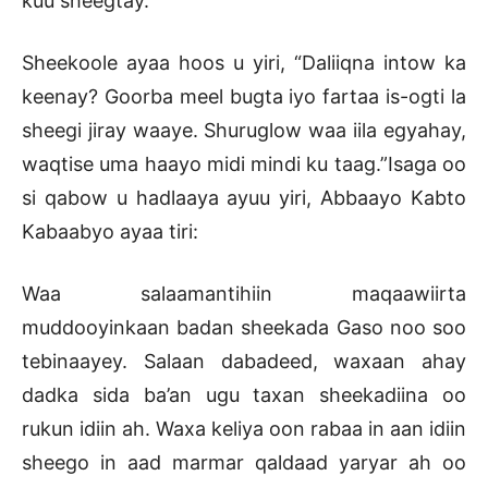
kuu sheegtay.”
Sheekoole ayaa hoos u yiri, “Daliiqna intow ka
keenay? Goorba meel bugta iyo fartaa is-ogti la
sheegi jiray waaye. Shuruglow waa iila egyahay,
waqtise uma haayo midi mindi ku taag.”Isaga oo
si qabow u hadlaaya ayuu yiri, Abbaayo Kabto
Kabaabyo ayaa tiri:
Waa salaamantihiin maqaawiirta
muddooyinkaan badan sheekada Gaso noo soo
tebinaayey. Salaan dabadeed, waxaan ahay
dadka sida ba’an ugu taxan sheekadiina oo
rukun idiin ah. Waxa keliya oon rabaa in aan idiin
sheego in aad marmar qaldaad yaryar ah oo