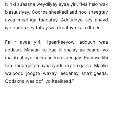
Ninki su’aasha weydiiyey ayaa yiri, “Ma helo wax
ixasuusiyay. Goorba sheekadi aad noo sheegtay
ayaa meel iga taabatay. Adduunyo sey ahayd
iyo hadda sey tahay waa kaaf iyo kala dheeri.”
Falliir ayaa yiri, “Igaarkeeyow, adduun waa
adduun. Minaan ku iraa tii shalay aa caano iyo
malab ahayd beenaan kuu sheegay. Kumase lihi
tan hadda jirtaa ayaa iyaduna ah i qarso. Maalin
walbood joogto waxay leedahay sha’nigeeda.
Qodaxna waa qof iyo itaalkeed.”