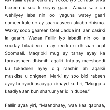
bexeen u soo kireeyay gaari. Waxaa kale oo
wehliyey laba nin oo iyaguna watey gaari
dameer kale oo ay saarnaayeen alaabo dhismo.
Waxay sooo gaareen Ceel Cadde inti aan casirki
la gaarin. Waxaa Falliir iyo labadii nin oo la
socday bilaabeen in ay reerka u dhisaan aqal
Soomaali. Maqribki mug ay tahay ayay ka
faraxasheen dhismihi aqalki. Inta ay meeshoodi
ku tukadeen ayay diiq raashin ah aqalkii
muskiisa u dhigeen. Marki ay soo bixi rabeen
ayay hooyadi asaayga xirnayd ku tiri, “Mugga u
kaadiya aan bun sharuur yar idiin dubee.”
Falliir ayaa yiri, “Maandhaay, waa kaa qabnaa,