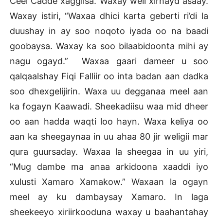
Ceel Cadde xaggiisa. Waxay weli xirnayd asaay.
Waxay istiri, “Waxaa dhici karta geberti ri’di la
duushay in ay soo noqoto iyada oo na baadi
goobaysa. Waxay ka soo bilaabidoonta mihi ay
nagu ogayd.” Waxaa gaari dameer u soo
qalqaalshay Fiqi Falliir oo inta badan aan dadka
soo dhexgelijirin. Waxa uu degganaa meel aan
ka fogayn Kaawadi. Sheekadiisu waa mid dheer
oo aan hadda waqti loo hayn. Waxa keliya oo
aan ka sheegaynaa in uu ahaa 80 jir weligii mar
qura guursaday. Waxaa la sheegaa in uu yiri,
“Mug dambe ma anaa arkidoona xaaddi iyo
xulusti Xamaro Xamakow.” Waxaan la ogayn
meel ay ku dambaysay Xamaro. In laga
sheekeeyo xiriirkooduna waxay u baahantahay