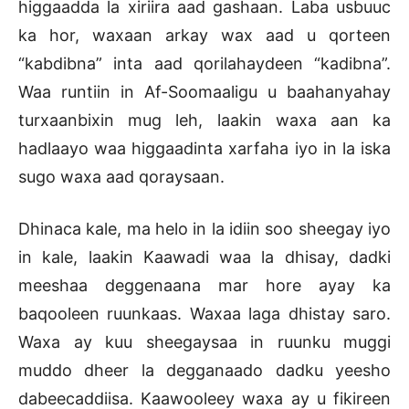
higgaadda la xiriira aad gashaan. Laba usbuuc
ka hor, waxaan arkay wax aad u qorteen
“kabdibna” inta aad qorilahaydeen “kadibna”.
Waa runtiin in Af-Soomaaligu u baahanyahay
turxaanbixin mug leh, laakin waxa aan ka
hadlaayo waa higgaadinta xarfaha iyo in la iska
sugo waxa aad qoraysaan.
Dhinaca kale, ma helo in la idiin soo sheegay iyo
in kale, laakin Kaawadi waa la dhisay, dadki
meeshaa deggenaana mar hore ayay ka
baqooleen ruunkaas. Waxaa laga dhistay saro.
Waxa ay kuu sheegaysaa in ruunku muggi
muddo dheer la degganaado dadku yeesho
dabeecaddiisa. Kaawooleey waxa ay u fikireen