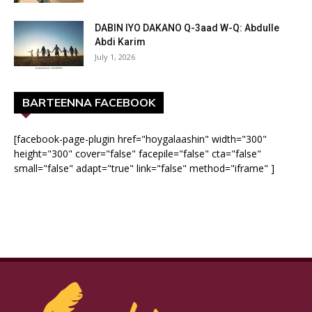
DABIN IYO DAKANO Q-3aad W-Q: Abdulle
Abdi Karim
July 1, 2026
BARTEENNA FACEBOOK
[facebook-page-plugin href="hoygalaashin" width="300"
height="300" cover="false" facepile="false" cta="false"
small="false" adapt="true" link="false" method="iframe" ]