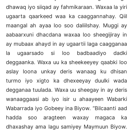
dhawaq iyo siiqad ay fahmikaraan. Waxaa la yiri
ugaarta qaarkeed waa ka caaggannahay. Qiil
maangal ah ayaa loo soo daliilshay. Muggi ay
aabaarxuni dhacdana waxaa loo sheegijiray in
ay mubaax ahayd in ay ugaartii laga caagganaa
la ugaarsado si loo badbaadiyo dadki
deggaanka. Waxa uu ka sheekeeyey qaabki loo
aslay loona unkay deris wanaag ku dhisan
turmo iyo xigto ka dhexeeyay duulki wada
degganaa tuulada. Waxa uu sheegay in ay deris
wanaaggaasi ab iyo isir u ahaayeen Wabarki
Wabarrada iyo Gobeey ina Biyow. “Bilcaanti aad
hadda soo aragteen waxay magaca ka
dhaxashay ama lagu samiyey Maymuun Biyow.