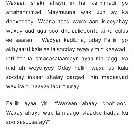
Waxaan shaki lahayn in hal karnimadi iyo
aftahannimadi Maymuuna wax uun ay ka
dhaxashay. Waana taas waxa aan isleeyahay
waxay aad uga soo dhalaalidoonta xilka culus
ee saaran.” Waxyar kadibna, oday Falliir iyo
akhyaarti kale ee la socday ayaa yimid kaawadi.
Inti aan la ismacasalaamayn ayaa nin raggii ka
mid ah weydiiyey Oday Falliir waxa uu kala
socday inkaar shalay barqadii nin maqaayad
wax ka cunaayay lagu tuuray.
Falliir ayaa yiri, “Waxaan ahaay goobjoog.
Waxay ahayd wax la maago. Xaadse hadda ku
soo xasuusatay?”