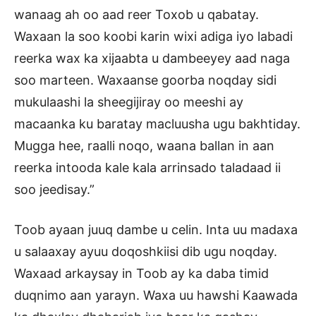
wanaag ah oo aad reer Toxob u qabatay.
Waxaan la soo koobi karin wixi adiga iyo labadi
reerka wax ka xijaabta u dambeeyey aad naga
soo marteen. Waxaanse goorba noqday sidi
mukulaashi la sheegijiray oo meeshi ay
macaanka ku baratay macluusha ugu bakhtiday.
Mugga hee, raalli noqo, waana ballan in aan
reerka intooda kale kala arrinsado taladaad ii
soo jeedisay.”
Toob ayaan juuq dambe u celin. Inta uu madaxa
u salaaxay ayuu doqoshkiisi dib ugu noqday.
Waxaad arkaysay in Toob ay ka daba timid
duqnimo aan yarayn. Waxa uu hawshi Kaawada