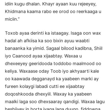
idiin kugu dhalan. Khayr ayaan kuu rejeeyey,
Khidmana kaama rabo ee orod oo reerkaaga u
miciin.”
Toxob ayaa derinti ka istaagay. Isaga oon wax
hadal ah afkiisa ka soo bixin ayuu waabti
banaanka ka yimid. Sagaal bilood kadibna, Shiil
iyo Caanood ayaa xijaabtay. Waxaa u
dhexeeyey geeridooda toddobo maalmood oo
keliya. Waxaase oday Toob iyo akhyaarti kale
oo kaawada degganayd ka yaabeen marki ay
fureen kolaygi labadi cutti ee xijaabtay
doqoshkooda dhexyiil. Waxay ka yaabeen
maalki laga soo dhexsaaray qandigi. Waxaa lagu
heshiiyey in horta iyaga laga duugo, fiddowna