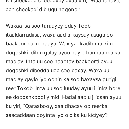
Kii sheekada sheegayey ayaa yiri, “Waa tahaye,
aan sheekadi dib ugu noqono.”
Waxaa isa soo taraayey oday Toob
itaaldarradiisa, waxa aad arkaysay usuga oo
baakoor ku luudaaya. Wax yar kadib marki uu
doqoshkii dib u galay ayuu qaylo bannaanka ka
maqlay. Inta uu soo haabtay baakoorti ayuu
doqoshki dibedda uga soo baxay. Waxa uu
maqlay qaylo iyo oohin ka soo baxaysa gurigi
reer Toxob. Inta uu soo luuday ayuu illinka hore
ee doqoshkoodi yimid. Hadal aad u jilicsan ayuu
ku yiri, “Qaraabooy, xaa dhacay oo reerka
saacaddaan ooyinta iyo ololka ku kiciyey?”