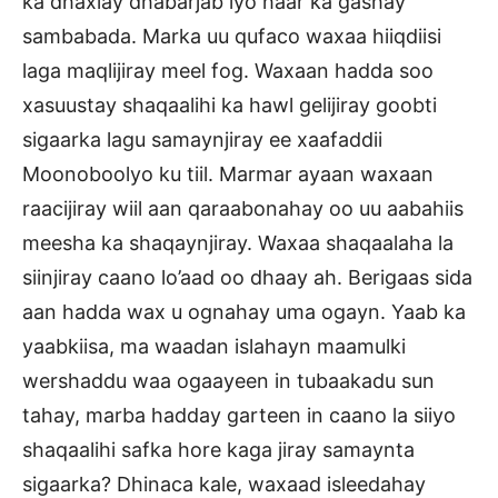
ka dhaxlay dhabarjab iyo haar ka gashay
sambabada. Marka uu qufaco waxaa hiiqdiisi
laga maqlijiray meel fog. Waxaan hadda soo
xasuustay shaqaalihi ka hawl gelijiray goobti
sigaarka lagu samaynjiray ee xaafaddii
Moonoboolyo ku tiil. Marmar ayaan waxaan
raacijiray wiil aan qaraabonahay oo uu aabahiis
meesha ka shaqaynjiray. Waxaa shaqaalaha la
siinjiray caano lo’aad oo dhaay ah. Berigaas sida
aan hadda wax u ognahay uma ogayn. Yaab ka
yaabkiisa, ma waadan islahayn maamulki
wershaddu waa ogaayeen in tubaakadu sun
tahay, marba hadday garteen in caano la siiyo
shaqaalihi safka hore kaga jiray samaynta
sigaarka? Dhinaca kale, waxaad isleedahay