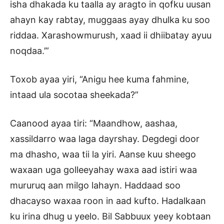
isha dhakada ku taalla ay aragto in qofku uusan
ahayn kay rabtay, muggaas ayay dhulka ku soo
riddaa. Xarashowmurush, xaad ii dhiibatay ayuu
noqdaa.’”
Toxob ayaa yiri, “Anigu hee kuma fahmine,
intaad ula socotaa sheekada?”
Caanood ayaa tiri: “Maandhow, aashaa,
xassildarro waa laga dayrshay. Degdegi door
ma dhasho, waa tii la yiri. Aanse kuu sheego
waxaan uga golleeyahay waxa aad istiri waa
mururuq aan milgo lahayn. Haddaad soo
dhacayso waxaa roon in aad kufto. Hadalkaan
ku irina dhug u yeelo. Bil Sabbuux yeey kobtaan