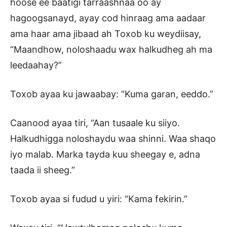
hoose ee baatigi tarraashnaa oo ay
hagoogsanayd, ayay cod hinraag ama aadaar
ama haar ama jibaad ah Toxob ku weydiisay,
“Maandhow, noloshaadu wax halkudheg ah ma
leedaahay?”
Toxob ayaa ku jawaabay: “Kuma garan, eeddo.”
Caanood ayaa tiri, “Aan tusaale ku siiyo.
Halkudhigga noloshaydu waa shinni. Waa shaqo
iyo malab. Marka tayda kuu sheegay e, adna
taada ii sheeg.”
Toxob ayaa si fudud u yiri: “Kama fekirin.”