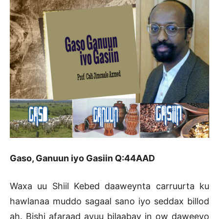
Gaso, Ganuun iyo Gasiin Q:44AAD
Waxa uu Shiil Kebed daaweynta carruurta ku
hawlanaa muddo sagaal sano iyo seddax billod
ah. Bishi afaraad ayuu bilaabay in ow daweeyo