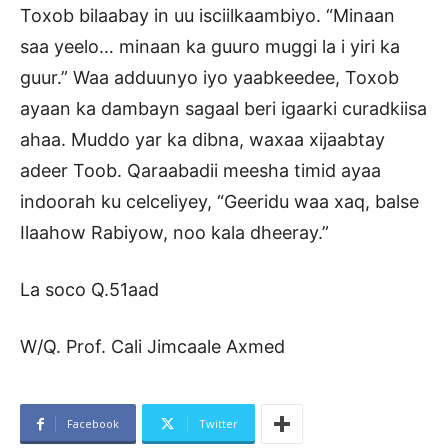
Toxob bilaabay in uu isciilkaambiyo. “Minaan
saa yeelo… minaan ka guuro muggi la i yiri ka
guur.” Waa adduunyo iyo yaabkeedee, Toxob
ayaan ka dambayn sagaal beri igaarki curadkiisa
ahaa. Muddo yar ka dibna, waxaa xijaabtay
adeer Toob. Qaraabadii meesha timid ayaa
indoorah ku celceliyey, “Geeridu waa xaq, balse
Ilaahow Rabiyow, noo kala dheeray.”
La soco Q.51aad
W/Q. Prof. Cali Jimcaale Axmed
Facebook
Twitter