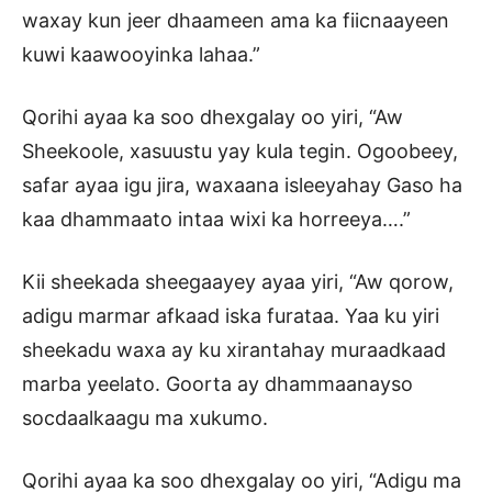
waxay kun jeer dhaameen ama ka fiicnaayeen
kuwi kaawooyinka lahaa.”
Qorihi ayaa ka soo dhexgalay oo yiri, “Aw
Sheekoole, xasuustu yay kula tegin. Ogoobeey,
safar ayaa igu jira, waxaana isleeyahay Gaso ha
kaa dhammaato intaa wixi ka horreeya….”
Kii sheekada sheegaayey ayaa yiri, “Aw qorow,
adigu marmar afkaad iska furataa. Yaa ku yiri
sheekadu waxa ay ku xirantahay muraadkaad
marba yeelato. Goorta ay dhammaanayso
socdaalkaagu ma xukumo.
Qorihi ayaa ka soo dhexgalay oo yiri, “Adigu ma