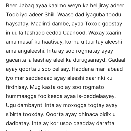
Reer Jabaq ayaa kaalmo weyn ka helijiray adeer
Toob iyo adeer Shiil. Waase dad iyaguba toodu
haysatay. Maalinti dambe, ayaa Toxob goostay
in uu la tashado eedda Caanood. Waxay xaarin
ama masaf ku haatisay, korna u tuurtay aleeshi
ama angaleeshi. Inta ay soo rogmatay ayay
gacanta la laashay aleel ka durugsanayd. Gadaal
ayay qoorta u soo celisay. Haddana mar labaad
iyo mar seddexaad ayay aleeshi xaarinki ku
firdhisay. Mug kasta oo ay soo rogmato
hummaagga foolkeeda ayaa is-beddelaayey.
Ugu dambaynti inta ay moxogga togtay ayay
sibirta tooxday. Qoorta ayay dhinaca bidix u
dadbatay. Inta ay kor usoo qaadday darafta