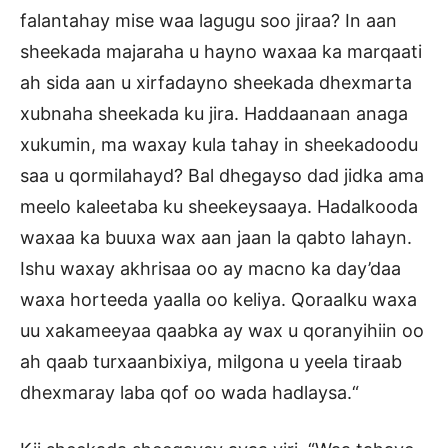
falantahay mise waa lagugu soo jiraa? In aan
sheekada majaraha u hayno waxaa ka marqaati
ah sida aan u xirfadayno sheekada dhexmarta
xubnaha sheekada ku jira. Haddaanaan anaga
xukumin, ma waxay kula tahay in sheekadoodu
saa u qormilahayd? Bal dhegayso dad jidka ama
meelo kaleetaba ku sheekeysaaya. Hadalkooda
waxaa ka buuxa wax aan jaan la qabto lahayn.
Ishu waxay akhrisaa oo ay macno ka day’daa
waxa horteeda yaalla oo keliya. Qoraalku waxa
uu xakameeyaa qaabka ay wax u qoranyihiin oo
ah qaab turxaanbixiya, milgona u yeela tiraab
dhexmaray laba qof oo wada hadlaysa.“