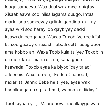
looga sameeyo. Waa duul wax meel dhigtay.
Xisaablaawe xoolihiisa lagama duugo. Intaa
marki laga sameeyay qalinki qandiga ku jiray
ayaa wixi soo haray loo qaybiyey dadki
kaawada degganaa. Waxaa Toxob iyo reerkiisi
ka soo gaaray dhaxashi labadi cutti lacag door
ama kobbo ah. Waxa Toob kula taliyey Toxob in
uu meel kale ilmaha u raro, kana guuro
kaawada. Toxob ayaa ka biyodiiday taladi
adeerkiis. Waxa uu yiri, “Eedda Caanood,
naxariisti Janno Eebe ha siiyee, ayaa wax
hadalkaagan u eg iila timid, waana ka diiday.”
Toob ayaaa yiri, “Maandhow, hadalkaygu waa