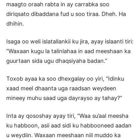
maagto oraah rabta in ay carrabka soo
diriqsato dibaddana fud u soo tiraa. Dheh. Ha
dhihin.
Isaga oo weli islatallankii ku jira, ayay islaanti tiri:
“Waxaan kugu la talinlahaa in aad meeshaan ka
guurtaan sida ugu dhaqsiyaha badan.”
Toxob ayaa ka soo dhexgalay oo yiri, “Idinku
xaad meel dhaanta uga raadsan weydeen
mineey muhu saad uga dayrayso ay tahay?”
Inta ay qososhay ayay tiri, “Waa su’aal meesha
ku habboon, asii aad sidi ku habbooneed aadan
u weydiin. Waxaan meeshaan niil muddo ka