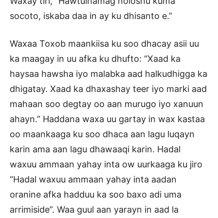
Waxay tiri, “Hawtulhamag noloshu kuma
socoto, iskaba daa in ay ku dhisanto e.”
Waxaa Toxob maankiisa ku soo dhacay asii uu
ka maagay in uu afka ku dhufto: “Xaad ka
haysaa hawsha iyo malabka aad halkudhigga ka
dhigatay. Xaad ka dhaxashay teer iyo marki aad
mahaan soo degtay oo aan murugo iyo xanuun
ahayn.” Haddana waxa uu gartay in wax kastaa
oo maankaaga ku soo dhaca aan lagu luqayn
karin ama aan lagu dhawaaqi karin. Hadal
waxuu ammaan yahay inta ow uurkaaga ku jiro
“Hadal waxuu ammaan yahay inta aadan
oranine afka hadduu ka soo baxo adi uma
arrimiside”. Waa guul aan yarayn in aad la