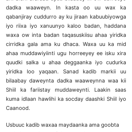
dadka waaweyn. In kasta oo uu wax ka
qabanjiray cuddurro ay ku jiraan kabuubiyowga
iyo riixa iyo xanuunyo kaloo badan, haddana
waxa ow inta badan taqasuskiisu ahaa yiridka
cirridka gala ama ku dhaca. Waxa uu ka mid
ahaa muddawiyiinti ugu horreeyey ee isku xira
quudki salka u ahaa deggaanka iyo cudurka
yiridka loo yaqaan. Sanad kadib markii uu
bilaabay daweynta dadka waaweynna waa kii
Shiil ka fariistay muddaweynti. Laakin saas
kuma idlaan hawlihi ka socday daashki Shiil iyo
Caanood.
Usbuuc kadib waxaa maydaanka ama goobta