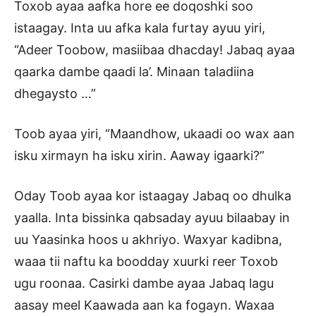
Toxob ayaa aafka hore ee doqoshki soo
istaagay. Inta uu afka kala furtay ayuu yiri,
“Adeer Toobow, masiibaa dhacday! Jabaq ayaa
qaarka dambe qaadi la’. Minaan taladiina
dhegaysto …”
Toob ayaa yiri, “Maandhow, ukaadi oo wax aan
isku xirmayn ha isku xirin. Aaway igaarki?”
Oday Toob ayaa kor istaagay Jabaq oo dhulka
yaalla. Inta bissinka qabsaday ayuu bilaabay in
uu Yaasinka hoos u akhriyo. Waxyar kadibna,
waaa tii naftu ka boodday xuurki reer Toxob
ugu roonaa. Casirki dambe ayaa Jabaq lagu
aasay meel Kaawada aan ka fogayn. Waxaa