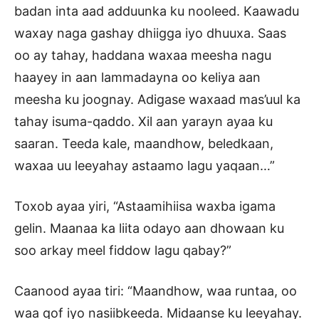
badan inta aad adduunka ku nooleed. Kaawadu
waxay naga gashay dhiigga iyo dhuuxa. Saas
oo ay tahay, haddana waxaa meesha nagu
haayey in aan lammadayna oo keliya aan
meesha ku joognay. Adigase waxaad mas’uul ka
tahay isuma-qaddo. Xil aan yarayn ayaa ku
saaran. Teeda kale, maandhow, beledkaan,
waxaa uu leeyahay astaamo lagu yaqaan…”
Toxob ayaa yiri, “Astaamihiisa waxba igama
gelin. Maanaa ka liita odayo aan dhowaan ku
soo arkay meel fiddow lagu qabay?”
Caanood ayaa tiri: “Maandhow, waa runtaa, oo
waa qof iyo nasiibkeeda. Midaanse ku leeyahay.