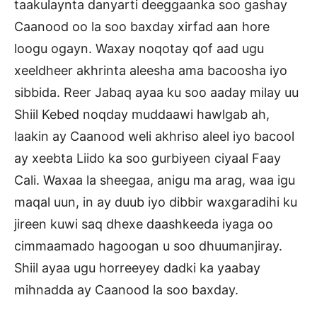
taakulaynta danyarti deeggaanka soo gashay
Caanood oo la soo baxday xirfad aan hore
loogu ogayn. Waxay noqotay qof aad ugu
xeeldheer akhrinta aleesha ama bacoosha iyo
sibbida. Reer Jabaq ayaa ku soo aaday milay uu
Shiil Kebed noqday muddaawi hawlgab ah,
laakin ay Caanood weli akhriso aleel iyo bacool
ay xeebta Liido ka soo gurbiyeen ciyaal Faay
Cali. Waxaa la sheegaa, anigu ma arag, waa igu
maqal uun, in ay duub iyo dibbir waxgaradihi ku
jireen kuwi saq dhexe daashkeeda iyaga oo
cimmaamado hagoogan u soo dhuumanjiray.
Shiil ayaa ugu horreeyey dadki ka yaabay
mihnadda ay Caanood la soo baxday.