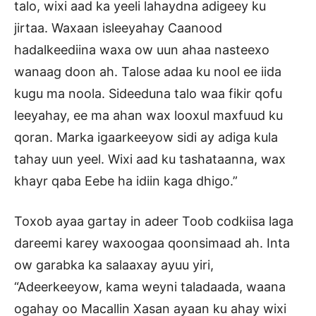
talo, wixi aad ka yeeli lahaydna adigeey ku
jirtaa. Waxaan isleeyahay Caanood
hadalkeediina waxa ow uun ahaa nasteexo
wanaag doon ah. Talose adaa ku nool ee iida
kugu ma noola. Sideeduna talo waa fikir qofu
leeyahay, ee ma ahan wax looxul maxfuud ku
qoran. Marka igaarkeeyow sidi ay adiga kula
tahay uun yeel. Wixi aad ku tashataanna, wax
khayr qaba Eebe ha idiin kaga dhigo.”
Toxob ayaa gartay in adeer Toob codkiisa laga
dareemi karey waxoogaa qoonsimaad ah. Inta
ow garabka ka salaaxay ayuu yiri,
“Adeerkeeyow, kama weyni taladaada, waana
ogahay oo Macallin Xasan ayaan ku ahay wixi