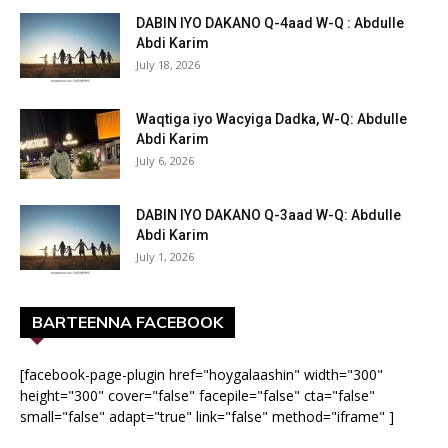
DABIN IYO DAKANO Q-4aad W-Q : Abdulle
Abdi Karim
July 18, 2026
Waqtiga iyo Wacyiga Dadka, W-Q: Abdulle
Abdi Karim
July 6, 2026
DABIN IYO DAKANO Q-3aad W-Q: Abdulle
Abdi Karim
July 1, 2026
BARTEENNA FACEBOOK
[facebook-page-plugin href="hoygalaashin" width="300"
height="300" cover="false" facepile="false" cta="false"
small="false" adapt="true" link="false" method="iframe" ]