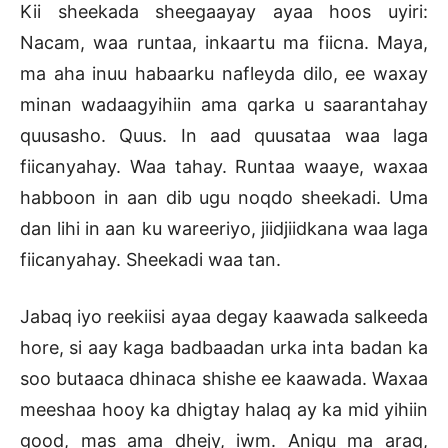
Kii sheekada sheegaayay ayaa hoos uyiri:
Nacam, waa runtaa, inkaartu ma fiicna. Maya,
ma aha inuu habaarku nafleyda dilo, ee waxay
minan wadaagyihiin ama qarka u saarantahay
quusasho. Quus. In aad quusataa waa laga
fiicanyahay. Waa tahay. Runtaa waaye, waxaa
habboon in aan dib ugu noqdo sheekadi. Uma
dan lihi in aan ku wareeriyo, jiidjiidkana waa laga
fiicanyahay. Sheekadi waa tan.
Jabaq iyo reekiisi ayaa degay kaawada salkeeda
hore, si aay kaga badbaadan urka inta badan ka
soo butaaca dhinaca shishe ee kaawada. Waxaa
meeshaa hooy ka dhigtay halaq ay ka mid yihiin
good, mas ama dhejy, iwm. Anigu ma arag,