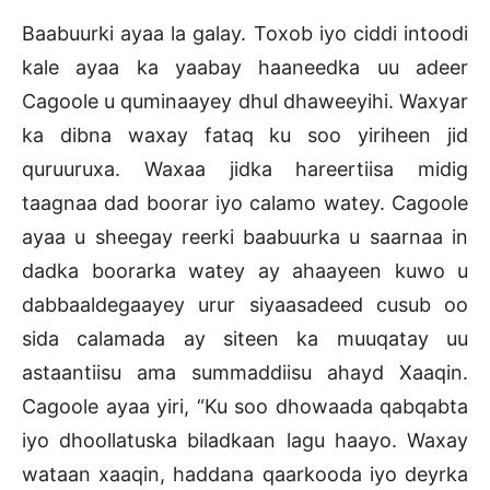
Baabuurki ayaa la galay. Toxob iyo ciddi intoodi
kale ayaa ka yaabay haaneedka uu adeer
Cagoole u quminaayey dhul dhaweeyihi. Waxyar
ka dibna waxay fataq ku soo yiriheen jid
quruuruxa. Waxaa jidka hareertiisa midig
taagnaa dad boorar iyo calamo watey. Cagoole
ayaa u sheegay reerki baabuurka u saarnaa in
dadka boorarka watey ay ahaayeen kuwo u
dabbaaldegaayey urur siyaasadeed cusub oo
sida calamada ay siteen ka muuqatay uu
astaantiisu ama summaddiisu ahayd Xaaqin.
Cagoole ayaa yiri, “Ku soo dhowaada qabqabta
iyo dhoollatuska biladkaan lagu haayo. Waxay
wataan xaaqin, haddana qaarkooda iyo deyrka