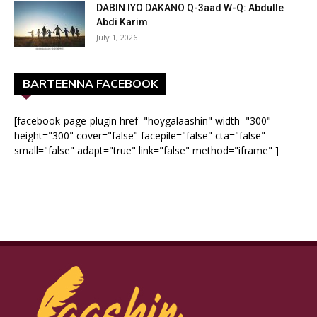
DABIN IYO DAKANO Q-3aad W-Q: Abdulle
Abdi Karim
July 1, 2026
BARTEENNA FACEBOOK
[facebook-page-plugin href="hoygalaashin" width="300"
height="300" cover="false" facepile="false" cta="false"
small="false" adapt="true" link="false" method="iframe" ]