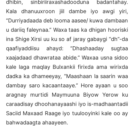
dhibin, sinbiriiraxashadooduna badantahay.
Kala dhanuuxroon jiil dambe iyo awgi yiri,
“Durriyadaada deb looma aasee/ kuwa dambaan
u dariiq faleynaa.” Waxa taas ka dhigan hooriski
ina Shige Xirsi uu ku so af jaray gabaygi “dh”-da
qaafiyaddiisu ahayd: “Dhashaaday sugtaa
xaajadaad dhawrataa abide.” Waxaa usna sidoo
kale laga maqlay Bulxankii firixda ama wirixda
dadka ka dhameeyay, “Maashaan la saarin waa
dambay saro kacaantaaye.” Hore ayaan u soo
aragnay murtidi Maymuuna Biyow Yerow ku
caraadisay dhoohanayaashi iyo is-madhaantadii
Saciid Maxaad Raage iyo tuulooyinki kale oo ay
bahwadaagta ahaayeen.