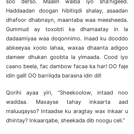
soo derso. Maalin walba iyo sha’nigeed.
Haddaadan doogan hibitiqdi shalay, asaadan
dhafoor dhabnayn, maantaba waa meesheeda.
Gummud ay toxobti ka dhamaatay in la
dadaamiyaa waa doqonnimo. Inaad ku dooddo
abkeeyaa xoolo lahaa, waxaa dhaanta adigoo
dameer dhukan goobta la yimaada. Cood iyo
caano beela, fac dambow facaa ka har! OO faje
idin gall! OO barriiqda barasna idin dil!
Qorihi ayaa yiri, “Sheekoolow, intaad noo
waddaa. Maxayse tahay inkaarta aad
maluuqayso? Intaadse ku aragtay wax inkaar u
dhintay? Inkaarqabe, sheekada dib noogu celi.”