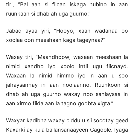
tiri, “Bal aan si fiican iskaga hubino in aan
ruunkaan si dhab ah uga guurno.”
Jabaq ayaa yiri, “Hooyo, xaan wadanaa oo
xoolaa oon meeshaan kaga tageynaa?”
Waxay tiri, “Maandhoow, waxaan meeshaan la
nimid xandho iyo xoolo intii ugu fiicnayd.
Waxaan la nimid himmo iyo in aan u soo
jahaysannay in aan noolaanno. Ruunkoon si
dhab ah uga guurno waxay noo sahlaysaa in
aan xirmo fiida aan la tagno goobta xigta.”
Waxyar kadibna waxay ciddu u sii socotay geed
Kaxarki ay kula ballansanaayeen Cagoole. Iyaga