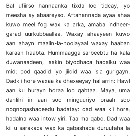
Bal ufiirso hannaanka tixda loo tidcay, iyo
meesha ay abaareyso. Aftahannada ayaa ahaa
kuwo meel fog wax ka arka, amaba indheer-
garad uurkubbaallaa. Waxay ahaayeen kuwo
aan ahayn maalin-la-noolayaal waxay haaban
karaan haabta. Hummaagga sarbeebtu ha kala
duwanaadeen, laakin biyodhaca hadalku waa
mid; ood qaadid iyo jiidid waa isla gurigayn.
Dadkii hore waxaa ka dhexeeyay hal arrin: Hawl
aan ku hurayn horaa loo qabtaa. Maya, uma
danlihi in aan soo minguuriyo oraah soo
noqnoqashadeedu badatay: dad waa kii hore,
hadalna waa intow yiri. Taa ma qabo. Dad waa
kii u sarakaca wax ka qabashada duruufaha la