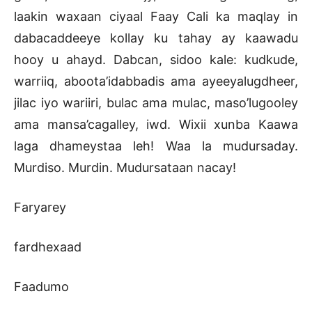
laakin waxaan ciyaal Faay Cali ka maqlay in
dabacaddeeye kollay ku tahay ay kaawadu
hooy u ahayd. Dabcan, sidoo kale: kudkude,
warriiq, aboota’idabbadis ama ayeeyalugdheer,
jilac iyo wariiri, bulac ama mulac, maso’lugooley
ama mansa’cagalley, iwd. Wixii xunba Kaawa
laga dhameystaa leh! Waa la mudursaday.
Murdiso. Murdin. Mudursataan nacay!
Faryarey
fardhexaad
Faadumo