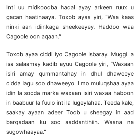
Inti uu midkoodba hadal ayay arkeen ruux u
gacan haatinaaya. Toxob ayaa yiri, “Waa kaas
ninki aan idiinkaga sheekeeyey. Haddoo waa
Cagoole oon aqaan.”
Toxob ayaa ciddi iyo Cagoole isbaray. Muggi la
isa salaamay kadib ayuu Cagoole yiri, “Waxaan
isiri amay qummantahay in dhul dhaweeye
cidda lagu soo dhaweeyo. Ilmo muluqshaa ayaa
idin la socda marka waxaan isiri waxaa haboon
in baabuur la fuulo inti la lugeylahaa. Teeda kale,
saakay ayaan adeer Toob u sheegay in aad
barqadaan ku soo aaddantihiin. Waana na
sugowhaayaa.”