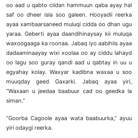
oo aad u qabto ciidan hammuun qaba ayay hal
saf oo dheer isla soo galeen. Hooyadii reerka
ayaa xambaarsaneed muluqi cidda oo dhan ugu
yaraa. Geberti ayaa daandihinaysay kii muluqa
waxoogaaga ka roonaa. Jabaq iyo aabihiis ayaa
dadaaminaayay wixi xoolaa oo ay ciddu lahayd
oo lagu soo guray qandi aad u qabtay in uu u
egyahay kolay. Waxyar kadibna waxaa u soo
muuqday geed Gaxarki. Jabaq ayaa yiri,
“Waxaan u jeedaa baabuur cad oo geedka la
siman.”
“Goorba Cagoole ayaa wata baabuurka,” ayuu
yiri odaygi reerka.