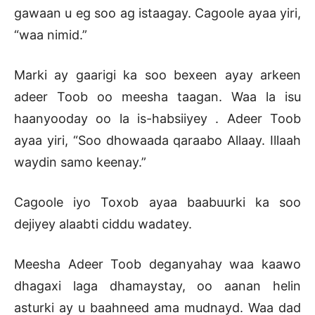
gawaan u eg soo ag istaagay. Cagoole ayaa yiri,
“waa nimid.”
Marki ay gaarigi ka soo bexeen ayay arkeen
adeer Toob oo meesha taagan. Waa la isu
haanyooday oo la is-habsiiyey . Adeer Toob
ayaa yiri, “Soo dhowaada qaraabo Allaay. Illaah
waydin samo keenay.”
Cagoole iyo Toxob ayaa baabuurki ka soo
dejiyey alaabti ciddu wadatey.
Meesha Adeer Toob deganyahay waa kaawo
dhagaxi laga dhamaystay, oo aanan helin
asturki ay u baahneed ama mudnayd. Waa dad