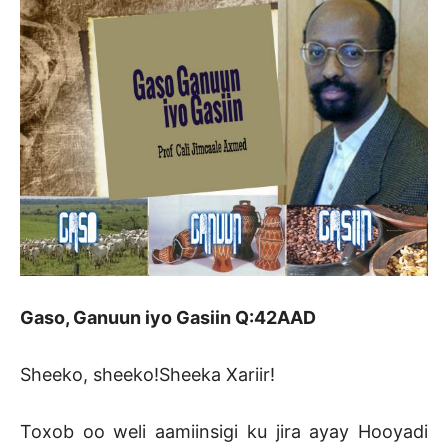
Gaso, Ganuun iyo Gasiin Q:42AAD
Sheeko, sheeko!Sheeka Xariir!
Toxob oo weli aamiinsigi ku jira ayay Hooyadi