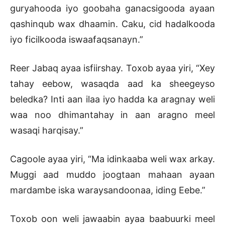
guryahooda iyo goobaha ganacsigooda ayaan
qashinqub wax dhaamin. Caku, cid hadalkooda
iyo ficilkooda iswaafaqsanayn.”
Reer Jabaq ayaa isfiirshay. Toxob ayaa yiri, “Xey
tahay eebow, wasaqda aad ka sheegeyso
beledka? Inti aan ilaa iyo hadda ka aragnay weli
waa noo dhimantahay in aan aragno meel
wasaqi harqisay.”
Cagoole ayaa yiri, “Ma idinkaaba weli wax arkay.
Muggi aad muddo joogtaan mahaan ayaan
mardambe iska waraysandoonaa, iding Eebe.”
Toxob oon weli jawaabin ayaa baabuurki meel