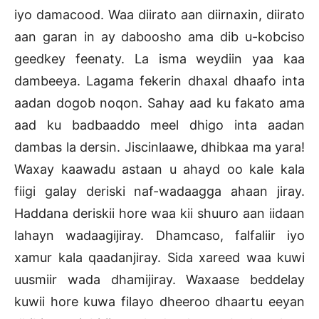
iyo damacood. Waa diirato aan diirnaxin, diirato
aan garan in ay daboosho ama dib u-kobciso
geedkey feenaty. La isma weydiin yaa kaa
dambeeya. Lagama fekerin dhaxal dhaafo inta
aadan dogob noqon. Sahay aad ku fakato ama
aad ku badbaaddo meel dhigo inta aadan
dambas la dersin. Jiscinlaawe, dhibkaa ma yara!
Waxay kaawadu astaan u ahayd oo kale kala
fiigi galay deriski naf-wadaagga ahaan jiray.
Haddana deriskii hore waa kii shuuro aan iidaan
lahayn wadaagijiray. Dhamcaso, falfaliir iyo
xamur kala qaadanjiray. Sida xareed waa kuwi
uusmiir wada dhamijiray. Waxaase beddelay
kuwii hore kuwa filayo dheeroo dhaartu eeyan