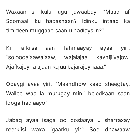
Waxaan si kulul ugu jawaabay, “Maad af
Soomaali ku hadashaan? Idinku intaad ka
timideen muggaad saan u hadlaysiin?”
Kii afkiisa aan fahmaayay ayaa yiri,
“sojoodajaawajaaw, wajalajaal kaynijiiyajow.
Ajafkajeyna ajaan kujuu bajarajeynaaa.”
Odaygi ayaa yiri, “Maandhow xaad sheegtay.
Wallee waa la murugay minii beledkaan saan
looga hadlaayo.”
Jabaq ayaa isaga oo qoslaaya u sharraxay
reerkiisi waxa igaarku yiri: Soo dhawaaw