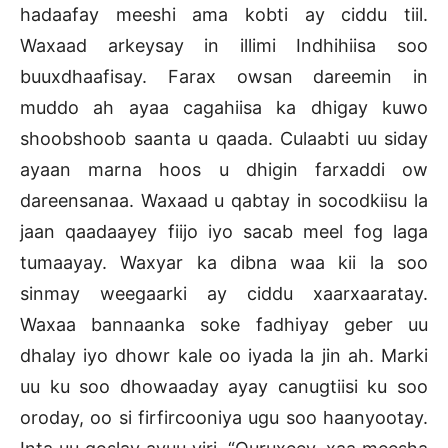
hadaafay meeshi ama kobti ay ciddu tiil.
Waxaad arkeysay in illimi Indhihiisa soo
buuxdhaafisay. Farax owsan dareemin in
muddo ah ayaa cagahiisa ka dhigay kuwo
shoobshoob saanta u qaada. Culaabti uu siday
ayaan marna hoos u dhigin farxaddi ow
dareensanaa. Waxaad u qabtay in socodkiisu la
jaan qaadaayey fiijo iyo sacab meel fog laga
tumaayay. Waxyar ka dibna waa kii la soo
sinmay weegaarki ay ciddu xaarxaaratay.
Waxaa bannaanka soke fadhiyay geber uu
dhalay iyo dhowr kale oo iyada la jin ah. Marki
uu ku soo dhowaaday ayay canugtiisi ku soo
oroday, oo si firfircooniya ugu soo haanyootay.