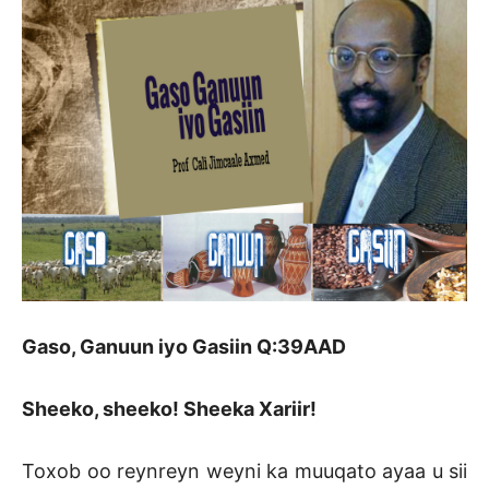
Gaso, Ganuun iyo Gasiin Q:39AAD
Sheeko, sheeko! Sheeka Xariir!
Toxob oo reynreyn weyni ka muuqato ayaa u sii