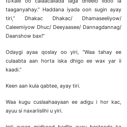
tu’kale oo calaacallada laga dheelo iidoo la
taaganyahay.” Haddana iyada oon sugin ayay
tiri,” Dhakac Dhakac/ Dhamaseeliyow/
Caleemiyow Dhuc/ Deeyaasee/ Dannagdannag/
Daanshow bax!”
Odaygi ayaa qoslay oo yiri, “Waa tahay ee
culaabta aan horta iska dhigo ee wax yar ii
kaadi.”
Keen aan kula qabtee, ayay tiri.
Waa kugu cuslaahaayaan ee adigu i hor kac,
ayuu si naxariislihi u yiri.
Inti aysan midkood hadlin ayay hortooda ka