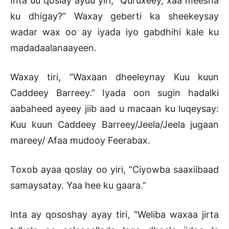
Inta uu qoslay ayuu yiri, “Quruxeey, xaa meesha
ku dhigay?” Waxay geberti ka sheekeysay
wadar wax oo ay iyada iyo gabdhihi kale ku
madadaalanaayeen.
Waxay tiri, “Waxaan dheeleynay Kuu kuun
Caddeey Barreey.” Iyada oon sugin hadalki
aabaheed ayeey jiib aad u macaan ku luqeysay:
Kuu kuun Caddeey Barreey/Jeela/Jeela jugaan
mareey/ Afaa mudooy Feerabax.
Toxob ayaa qoslay oo yiri, “Ciyowba saaxiibaad
samaysatay. Yaa hee ku gaara.”
Inta ay qososhay ayay tiri, “Weliba waxaa jirta