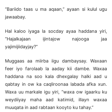
“Bariido taas u ma aqaan,” ayaan si kulul ugu
jawaabay.
Hal kaloo iyaga la socday ayaa haddana yiri,
“Hajalkajaan ijintajow najooga jaa
yajimijiidayjay?”
Muggaas aa miirba iigu dambaysay. Waxaan
feer iyo farolaab la aaday kii dambe. Waxaa
haddana na soo kala dhexgalay halki aad u
qabtay in ow ka caqliroonaa labada afka xun.
Waxa uu markale igu yiri, “waxa ow igaarku ku
weydiiyay maha aad katimid, illayn waxaa
muuqata in aad rabtaan kooyto ku tahay.”