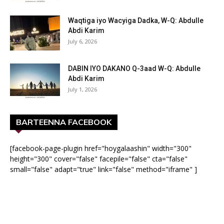
Waqtiga iyo Wacyiga Dadka, W-Q: Abdulle
Abdi Karim
July 6, 2026
DABIN IYO DAKANO Q-3aad W-Q: Abdulle
Abdi Karim
July 1, 2026
BARTEENNA FACEBOOK
[facebook-page-plugin href="hoygalaashin" width="300"
height="300" cover="false" facepile="false" cta="false"
small="false" adapt="true" link="false" method="iframe" ]