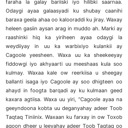
faraha la galay bariiski iyo hilibki saarnaa.
Odaygi ayaa galaasyadi ku shubay caanihi
baraxa geela ahaa oo kalooraddi ku jiray. Waxay
heleen gasiin aysan arag in muddo ah. Marki ay
raashinki hiq ka yiriheen ayaa odaygi la
weydiiyay in uu ka warbixiyo kulankii ay
Cagoole yeesheen. Waxa uu ka sheekeeyay
fiddowgi iyo akhyaarti uu meeshaas kula soo
kulmay. Waxaa kale ow reerkiisa u sheegay
ballanti isaga iyo Cagoole ay soo dhigteen oo
ahayd in foogta barqadi ay ku kulmaan geed
kaxara agtiisa. Waxa uu yiri, “Cagoole ayaa na
geeyndoona kobta uu deganyahay adeer Toob
Taqtaq Tiniinix. Waxaan ku farxay in ow Toxob
aqoon dheer u leeyahay adeer Toob Taqtaq oo