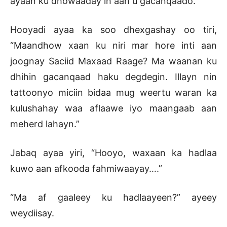
ayaan ku dhowaaday in aan u gacanqaado.”
Hooyadi ayaa ka soo dhexgashay oo tiri,
“Maandhow xaan ku niri mar hore inti aan
joognay Saciid Maxaad Raage? Ma waanan ku
dhihin gacanqaad haku degdegin. Illayn nin
tattoonyo miciin bidaa mug weertu waran ka
kulushahay waa aflaawe iyo maangaab aan
meherd lahayn.”
Jabaq ayaa yiri, “Hooyo, waxaan ka hadlaa
kuwo aan afkooda fahmiwaayay….”
“Ma af gaaleey ku hadlaayeen?” ayeey
weydiisay.