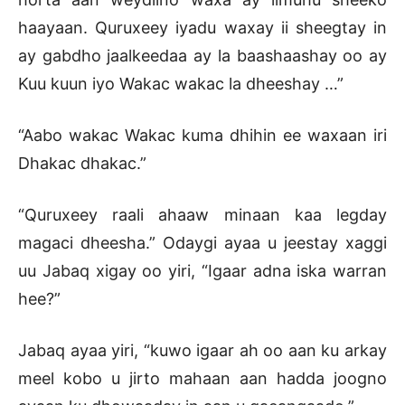
haayaan. Quruxeey iyadu waxay ii sheegtay in
ay gabdho jaalkeedaa ay la baashaashay oo ay
Kuu kuun iyo Wakac wakac la dheeshay …”
“Aabo wakac Wakac kuma dhihin ee waxaan iri
Dhakac dhakac.”
“Quruxeey raali ahaaw minaan kaa legday
magaci dheesha.” Odaygi ayaa u jeestay xaggi
uu Jabaq xigay oo yiri, “Igaar adna iska warran
hee?”
Jabaq ayaa yiri, “kuwo igaar ah oo aan ku arkay
meel kobo u jirto mahaan aan hadda joogno