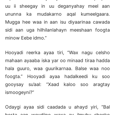
uu ii sheegay in uu deganyahay meel aan
ununna ka mudakarno aqal kumeelgaara.
Mugga hee waa in aan isu diyaarinaa cawada
sidi aan uga hilhilanlahayn meeshaan foogta
minow Eebe idmo.”
Hooyadi reerka ayaa tiri, “Wax nagu celsho
mahaan ayaaba iska yar oo minaad tiraa hadda
hala guuro, waa guurikarnaa. Balse waa noo
foogta.” Hooyadi ayaa hadalkeedi ku soo
gooysay su’aal: “Xaad kaloo soo aragtay
ismoogeyni?”
Odaygi ayaa sidi caadada u ahayd yiri, “Bal
horta aan weydiino waxa ay ilmuhu sheeko