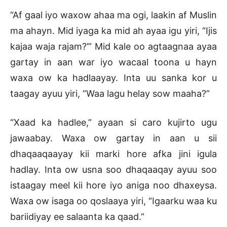
“Af gaal iyo waxow ahaa ma ogi, laakin af Muslin
ma ahayn. Mid iyaga ka mid ah ayaa igu yiri, “Ijis
kajaa waja rajam?’” Mid kale oo agtaagnaa ayaa
gartay in aan war iyo wacaal toona u hayn
waxa ow ka hadlaayay. Inta uu sanka kor u
taagay ayuu yiri, “Waa lagu helay sow maaha?”
“Xaad ka hadlee,” ayaan si caro kujirto ugu
jawaabay. Waxa ow gartay in aan u sii
dhaqaaqaayay kii marki hore afka jini igula
hadlay. Inta ow usna soo dhaqaaqay ayuu soo
istaagay meel kii hore iyo aniga noo dhaxeysa.
Waxa ow isaga oo qoslaaya yiri, “Igaarku waa ku
bariidiyay ee salaanta ka qaad.”