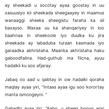
ay sheekadi u socotay ayaa goostay in uu
xasuusiyo kii sheekada sheegaayey in maamus
wanaaggi sheeka sheegistu faraha ka sii
baxayso. Waxaa uu ka shanqariyey in loo
baahnaa in sheekoole iyo duulka ku jira
sheekada ay labaduba turaan kasmada iyo
garaadka akhristaha. Maanka akhristaha haku
gaboodfalina. Had-guthub ma fiicna, ayuu
hadalkii ku soo afjaray.
Jabaq oo aad u qabtay in ow hadalki qoraha
maqlay ayaa yiri, “Intaas ayaa igu soo korortay
manta ismoogeyni. “
Gabadhi ayaa tiri, “Aabo, u sheeg hooyo wixi