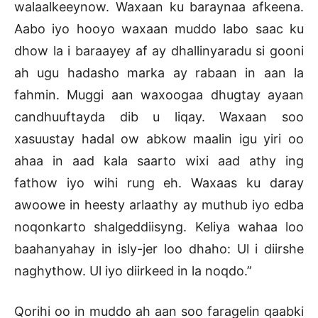
walaalkeeynow. Waxaan ku baraynaa afkeena.
Aabo iyo hooyo waxaan muddo labo saac ku
dhow la i baraayey af ay dhallinyaradu si gooni
ah ugu hadasho marka ay rabaan in aan la
fahmin. Muggi aan waxoogaa dhugtay ayaan
candhuuftayda dib u liqay. Waxaan soo
xasuustay hadal ow abkow maalin igu yiri oo
ahaa in aad kala saarto wixi aad athy ing
fathow iyo wihi rung eh. Waxaas ku daray
awoowe in heesty arlaathy ay muthub iyo edba
noqonkarto shalgeddiisyng. Keliya wahaa loo
baahanyahay in isly-jer loo dhaho: Ul i diirshe
naghythow. Ul iyo diirkeed in la noqdo.”
Qorihi oo in muddo ah aan soo faragelin qaabki