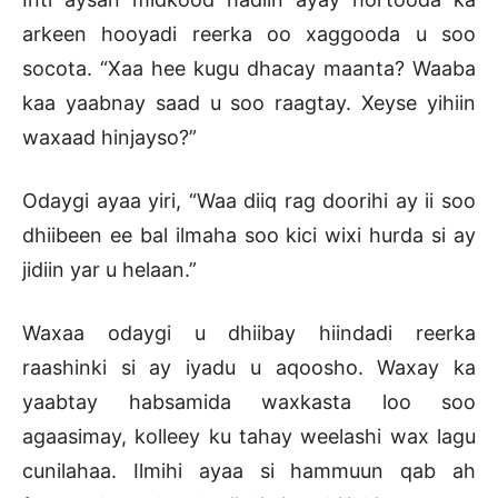
arkeen hooyadi reerka oo xaggooda u soo
socota. “Xaa hee kugu dhacay maanta? Waaba
kaa yaabnay saad u soo raagtay. Xeyse yihiin
waxaad hinjayso?”
Odaygi ayaa yiri, “Waa diiq rag doorihi ay ii soo
dhiibeen ee bal ilmaha soo kici wixi hurda si ay
jidiin yar u helaan.”
Waxaa odaygi u dhiibay hiindadi reerka
raashinki si ay iyadu u aqoosho. Waxay ka
yaabtay habsamida waxkasta loo soo
agaasimay, kolleey ku tahay weelashi wax lagu
cunilahaa. Ilmihi ayaa si hammuun qab ah