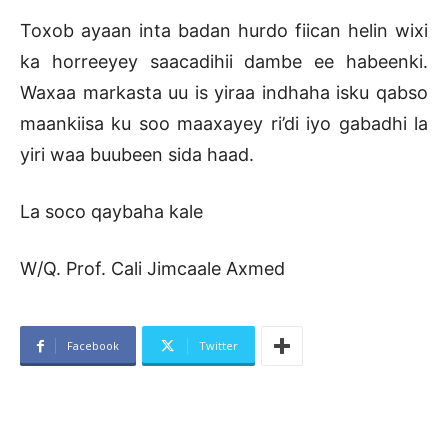
Toxob ayaan inta badan hurdo fiican helin wixi
ka horreeyey saacadihii dambe ee habeenki.
Waxaa markasta uu is yiraa indhaha isku qabso
maankiisa ku soo maaxayey ri’di iyo gabadhi la
yiri waa buubeen sida haad.
La soco qaybaha kale
W/Q. Prof. Cali Jimcaale Axmed
Facebook
Twitter