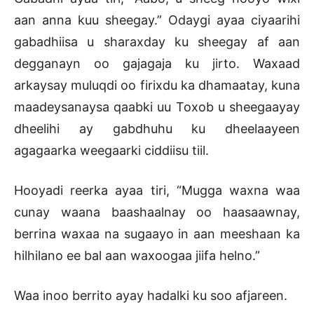
aan anna kuu sheegay.” Odaygi ayaa ciyaarihi
gabadhiisa u sharaxday ku sheegay af aan
degganayn oo gajagaja ku jirto. Waxaad
arkaysay muluqdi oo firixdu ka dhamaatay, kuna
maadeysanaysa qaabki uu Toxob u sheegaayay
dheelihi ay gabdhuhu ku dheelaayeen
agagaarka weegaarki ciddiisu tiil.
Hooyadi reerka ayaa tiri, “Mugga waxna waa
cunay waana baashaalnay oo haasaawnay,
berrina waxaa na sugaayo in aan meeshaan ka
hilhilano ee bal aan waxoogaa jiifa helno.”
Waa inoo berrito ayay hadalki ku soo afjareen.