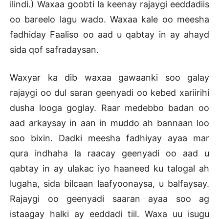
ilindi.) Waxaa goobti la keenay rajaygi eeddadiis
oo bareelo lagu wado. Waxaa kale oo meesha
fadhiday Faaliso oo aad u qabtay in ay ahayd
sida qof safradaysan.
Waxyar ka dib waxaa gawaanki soo galay
rajaygi oo dul saran geenyadi oo kebed xariirihi
dusha looga goglay. Raar medebbo badan oo
aad arkaysay in aan in muddo ah bannaan loo
soo bixin. Dadki meesha fadhiyay ayaa mar
qura indhaha la raacay geenyadi oo aad u
qabtay in ay ulakac iyo haaneed ku talogal ah
lugaha, sida bilcaan laafyoonaysa, u balfaysay.
Rajaygi oo geenyadi saaran ayaa soo ag
istaagay halki ay eeddadi tiil. Waxa uu isugu