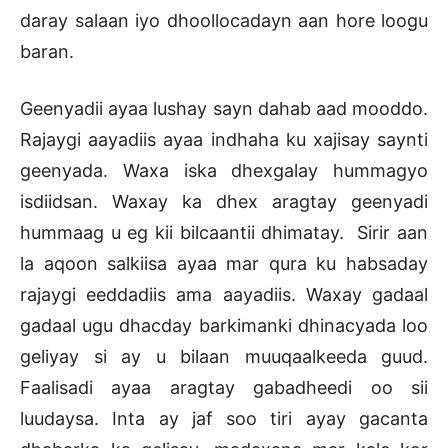
daray salaan iyo dhoollocadayn aan hore loogu
baran.
Geenyadii ayaa lushay sayn dahab aad mooddo.
Rajaygi aayadiis ayaa indhaha ku xajisay saynti
geenyada. Waxa iska dhexgalay hummagyo
isdiidsan. Waxay ka dhex aragtay geenyadi
hummaag u eg kii bilcaantii dhimatay. Sirir aan
la aqoon salkiisa ayaa mar qura ku habsaday
rajaygi eeddadiis ama aayadiis. Waxay gadaal
gadaal ugu dhacday barkimanki dhinacyada loo
geliyay si ay u bilaan muuqaalkeeda guud.
Faalisadi ayaa aragtay gabadheedi oo sii
luudaysa. Inta ay jaf soo tiri ayay gacanta