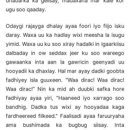
dhabarka ka gelisay, madaxana mar kale kor
ugu soo qaaday.
Odaygi rajayga dhalay ayaa foori iyo fiijo isku
daray. Waxa uu ka hadlay wixi meesha la isugu
yimid. Waxa uu ku soo xiray hadalki in igaarkiisu
dalbaday in ow seddax jeer ku soo wareego
gawaanka inta aan la gawricin geenyadi uu
hooyadii ka dhaxlay. Hal mar ayay dadki goobta
fadhiyey isla guuxeen. “Waa dirac! Waa dirac!
Waa dirac!” Nin ka mid ah duubki safka hore
fadhiyay ayaa yiri, “Haaneed iyo xarrago soo
bandhig. Dadka tus wixi ay hooyadaa kaga
fardheereed filkeed.” Faalisadi ayaa faruuryaha
ama bushimada ka bugbug siisay. Inta