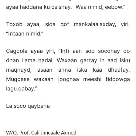
ayaa haddana ku celshay, “Waa nimid, eebow.”
Toxob ayaa, sida qof mankalaalaxday, yiri,
“Intaan nimid.”
Cagoole ayaa yiri, “Inti aan soo soconay oo
dhan ilama hadal. Waxaan gartay in aad isku
maqnayd, asaan anna iska kaa dhaafay.
Muggase waxaan joognaa meeshi fiddowga
lagu qabay.”
La soco qaybaha
W/Q.
Prof. Cali Jimcaale Axmed