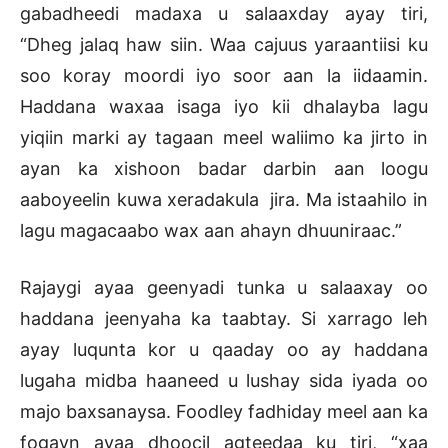
gabadheedi madaxa u salaaxday ayay tiri,
“Dheg jalaq haw siin. Waa cajuus yaraantiisi ku
soo koray moordi iyo soor aan la iidaamin.
Haddana waxaa isaga iyo kii dhalayba lagu
yiqiin marki ay tagaan meel waliimo ka jirto in
ayan ka xishoon badar darbin aan loogu
aaboyeelin kuwa xeradakula jira. Ma istaahilo in
lagu magacaabo wax aan ahayn dhuuniraac.”
Rajaygi ayaa geenyadi tunka u salaaxay oo
haddana jeenyaha ka taabtay. Si xarrago leh
ayay luqunta kor u qaaday oo ay haddana
lugaha midba haaneed u lushay sida iyada oo
majo baxsanaysa. Foodley fadhiday meel aan ka
fogayn ayaa dhoocil agteedaa ku tiri, “xaa