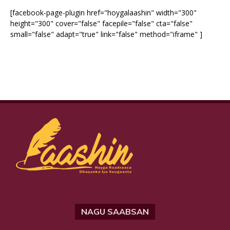
[facebook-page-plugin href="hoygalaashin" width="300"
height="300" cover="false" facepile="false" cta="false"
small="false" adapt="true" link="false" method="iframe" ]
NAGU SAABSAN