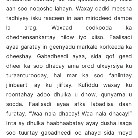
aan soo noqosho lahayn. Waxay dadki meesha
fadhiyey isku raaceen in aan miriqdeed dambe
la arag. Waxaad codkooda ka
dhedhensankartay hilow iyo xiiso. Faalisadi
ayaa garatay in geenyadu markale korkeeda ka
dheeshay. Gabadheedi ayaa, sida qof geed
dheer ka soo dhacay ama orod ulxeyrsiya ku
turaanturooday, hal mar ka soo faniintay
jiinbaarti ay ku jiiftay. Kufiddu waxay ku
roontahay adoo dhulka u dhow, qunyarna u
socda. Faalisadi ayaa afka labadiisa daan
furatay. “Waa nala dhacay! Waa nala dhacay!”
Inta ay dhulka haabhaabatay ayay dusha isaga
soo tuurtay gabadheedi oo ahayd sida meyd