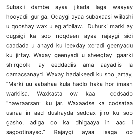
Subaxii dambe ayaa jikada laga waayay
hooyadii guriga. Odaygi ayaa subaxaasi wiilashi
u qooshay wax u eg afbilaw. Duhurki marki ay
dugsigi ka soo noqdeen ayaa rajaygi sidi
caadada u ahayd ku leexday xeradi geenyadu
ku jirtay. Waxay geenyadi u sheegtay igaarki
shirqoolki ay eeddadiis ama aayadiis la
damacsanayd. Waxay hadalkeedi ku soo jartay,
“Marki uu aabahaa kula hadlo haka hor imaan
warkiisa. Waxkasta ow kaa codsado
“hawraarsan” ku jar. Waxaadse ka codsataa
usnaa in aad dushayda seddax jiiro ku soo
gasho, adiga oo ka dhigaaya in aad i
sagootinayso.” Rajaygi ayaa isaga oo