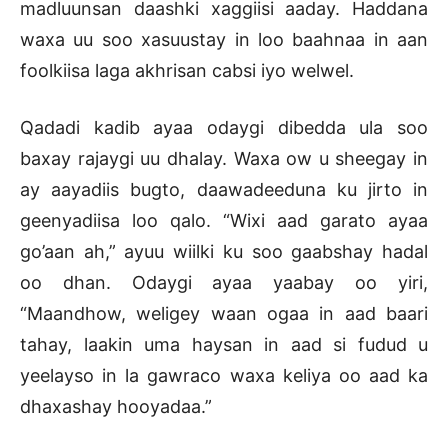
madluunsan daashki xaggiisi aaday. Haddana
waxa uu soo xasuustay in loo baahnaa in aan
foolkiisa laga akhrisan cabsi iyo welwel.
Qadadi kadib ayaa odaygi dibedda ula soo
baxay rajaygi uu dhalay. Waxa ow u sheegay in
ay aayadiis bugto, daawadeeduna ku jirto in
geenyadiisa loo qalo. “Wixi aad garato ayaa
go’aan ah,” ayuu wiilki ku soo gaabshay hadal
oo dhan. Odaygi ayaa yaabay oo yiri,
“Maandhow, weligey waan ogaa in aad baari
tahay, laakin uma haysan in aad si fudud u
yeelayso in la gawraco waxa keliya oo aad ka
dhaxashay hooyadaa.”