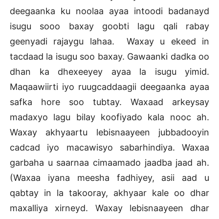
deegaanka ku noolaa ayaa intoodi badanayd
isugu sooo baxay goobti lagu qali rabay
geenyadi rajaygu lahaa. Waxay u ekeed in
tacdaad la isugu soo baxay. Gawaanki dadka oo
dhan ka dhexeeyey ayaa la isugu yimid.
Maqaawiirti iyo ruugcaddaagii deegaanka ayaa
safka hore soo tubtay. Waxaad arkeysay
madaxyo lagu bilay koofiyado kala nooc ah.
Waxay akhyaartu lebisnaayeen jubbadooyin
cadcad iyo macawisyo sabarhindiya. Waxaa
garbaha u saarnaa cimaamado jaadba jaad ah.
(Waxaa iyana meesha fadhiyey, asii aad u
qabtay in la takooray, akhyaar kale oo dhar
maxalliya xirneyd. Waxay lebisnaayeen dhar