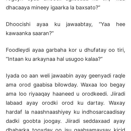
dhacaaya mineey igaarka la baxsato?”
Dhoocishi ayaa ku jawaabtay, “Yaa hee
kawaanka saaran?”
Foodleydi ayaa garbaha kor u dhufatay oo tiri,
“Intaan ku arkaynaa hal usugoo kalaa?”
Iyada oo aan weli jawaabin ayay geenyadi raqle
ama orod gaabisa bilowday. Waxaa loo begay
ama loo riyaaqay haaneed u orodkeedi. Jiiradi
labaad ayay orodki orod ku dartay. Waxay
hardaf la naashnaashiyey ku indhosarcaadisay
dadki goobta joogay. Jiiradi seddaxaad ayay
dhabarka tooxday oo isu qaabsamaysay kicid