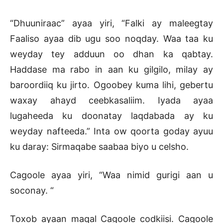
“Dhuuniraac” ayaa yiri, “Falki ay maleegtay
Faaliso ayaa dib ugu soo noqday. Waa taa ku
weyday tey adduun oo dhan ka qabtay.
Haddase ma rabo in aan ku gilgilo, milay ay
baroordiiq ku jirto. Ogoobey kuma lihi, gebertu
waxay ahayd ceebkasaliim. Iyada ayaa
lugaheeda ku doonatay laqdabada ay ku
weyday nafteeda.” Inta ow qoorta goday ayuu
ku daray: Sirmaqabe saabaa biyo u celsho.
Cagoole ayaa yiri, “Waa nimid gurigi aan u
soconay. “
Toxob ayaan maqal Cagoole codkiisi. Cagoole