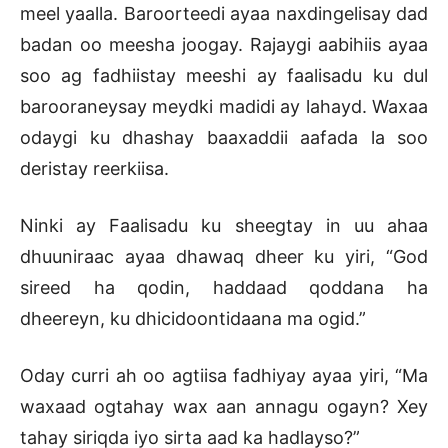
meel yaalla. Baroorteedi ayaa naxdingelisay dad
badan oo meesha joogay. Rajaygi aabihiis ayaa
soo ag fadhiistay meeshi ay faalisadu ku dul
barooraneysay meydki madidi ay lahayd. Waxaa
odaygi ku dhashay baaxaddii aafada la soo
deristay reerkiisa.
Ninki ay Faalisadu ku sheegtay in uu ahaa
dhuuniraac ayaa dhawaq dheer ku yiri, “God
sireed ha qodin, haddaad qoddana ha
dheereyn, ku dhicidoontidaana ma ogid.”
Oday curri ah oo agtiisa fadhiyay ayaa yiri, “Ma
waxaad ogtahay wax aan annagu ogayn? Xey
tahay siriqda iyo sirta aad ka hadlayso?”