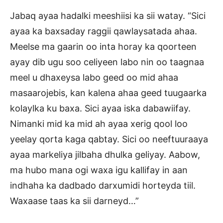
Jabaq ayaa hadalki meeshiisi ka sii watay. “Sici
ayaa ka baxsaday raggii qawlaysatada ahaa.
Meelse ma gaarin oo inta horay ka qoorteen
ayay dib ugu soo celiyeen labo nin oo taagnaa
meel u dhaxeysa labo geed oo mid ahaa
masaarojebis, kan kalena ahaa geed tuugaarka
kolaylka ku baxa. Sici ayaa iska dabawiifay.
Nimanki mid ka mid ah ayaa xerig qool loo
yeelay qorta kaga qabtay. Sici oo neeftuuraaya
ayaa markeliya jilbaha dhulka geliyay. Aabow,
ma hubo mana ogi waxa igu kallifay in aan
indhaha ka dadbado darxumidi horteyda tiil.
Waxaase taas ka sii darneyd…”