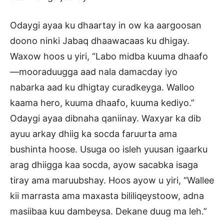
Odaygi ayaa ku dhaartay in ow ka aargoosan
doono ninki Jabaq dhaawacaas ku dhigay.
Waxow hoos u yiri, “Labo midba kuuma dhaafo
—mooraduugga aad nala damacday iyo
nabarka aad ku dhigtay curadkeyga. Walloo
kaama hero, kuuma dhaafo, kuuma kediyo.”
Odaygi ayaa dibnaha qaniinay. Waxyar ka dib
ayuu arkay dhiig ka socda faruurta ama
bushinta hoose. Usuga oo isleh yuusan igaarku
arag dhiigga kaa socda, ayow sacabka isaga
tiray ama maruubshay. Hoos ayow u yiri, “Wallee
kii marrasta ama maxasta bililiqeystoow, adna
masiibaa kuu dambeysa. Dekane duug ma leh.”