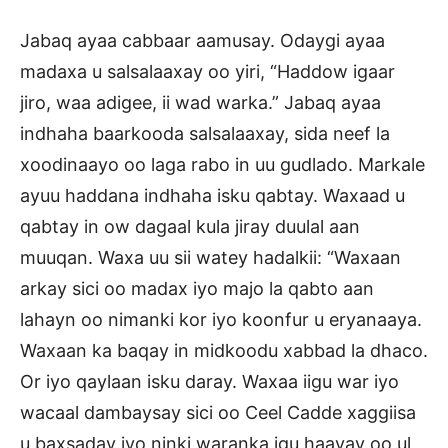
Jabaq ayaa cabbaar aamusay. Odaygi ayaa
madaxa u salsalaaxay oo yiri, “Haddow igaar
jiro, waa adigee, ii wad warka.” Jabaq ayaa
indhaha baarkooda salsalaaxay, sida neef la
xoodinaayo oo laga rabo in uu gudlado. Markale
ayuu haddana indhaha isku qabtay. Waxaad u
qabtay in ow dagaal kula jiray duulal aan
muuqan. Waxa uu sii watey hadalkii: “Waxaan
arkay sici oo madax iyo majo la qabto aan
lahayn oo nimanki kor iyo koonfur u eryanaaya.
Waxaan ka baqay in midkoodu xabbad la dhaco.
Or iyo qaylaan isku daray. Waxaa iigu war iyo
wacaal dambaysay sici oo Ceel Cadde xaggiisa
u baxsaday iyo ninki waranka igu haayay oo ul