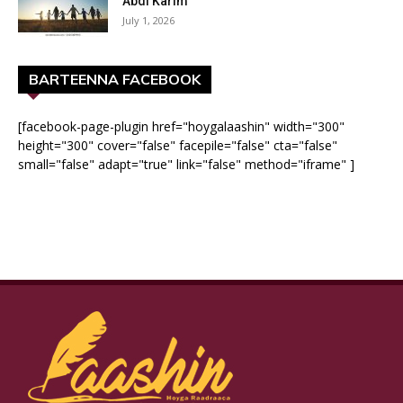
Abdi Karim
July 1, 2026
BARTEENNA FACEBOOK
[facebook-page-plugin href="hoygalaashin" width="300"
height="300" cover="false" facepile="false" cta="false"
small="false" adapt="true" link="false" method="iframe" ]