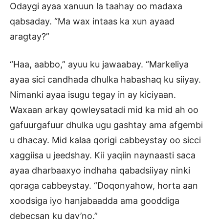
Odaygi ayaa xanuun la taahay oo madaxa
qabsaday. “Ma wax intaas ka xun ayaad
aragtay?”
“Haa, aabbo,” ayuu ku jawaabay. “Markeliya
ayaa sici candhada dhulka habashaq ku siiyay.
Nimanki ayaa isugu tegay in ay kiciyaan.
Waxaan arkay qowleysatadi mid ka mid ah oo
gafuurgafuur dhulka ugu gashtay ama afgembi
u dhacay. Mid kalaa qorigi cabbeystay oo sicci
xaggiisa u jeedshay. Kii yaqiin naynaasti saca
ayaa dharbaaxyo indhaha qabadsiiyay ninki
qoraga cabbeystay. “Doqonyahow, horta aan
xoodsiga iyo hanjabaadda ama gooddiga
debecsan ku day’no.”