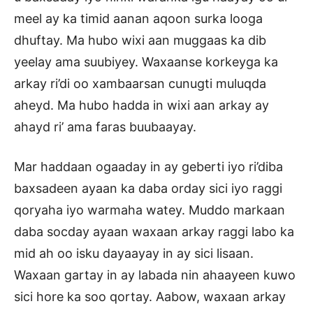
meel ay ka timid aanan aqoon surka looga
dhuftay. Ma hubo wixi aan muggaas ka dib
yeelay ama suubiyey. Waxaanse korkeyga ka
arkay ri’di oo xambaarsan cunugti muluqda
aheyd. Ma hubo hadda in wixi aan arkay ay
ahayd ri’ ama faras buubaayay.
Mar haddaan ogaaday in ay geberti iyo ri’diba
baxsadeen ayaan ka daba orday sici iyo raggi
qoryaha iyo warmaha watey. Muddo markaan
daba socday ayaan waxaan arkay raggi labo ka
mid ah oo isku dayaayay in ay sici lisaan.
Waxaan gartay in ay labada nin ahaayeen kuwo
sici hore ka soo qortay. Aabow, waxaan arkay