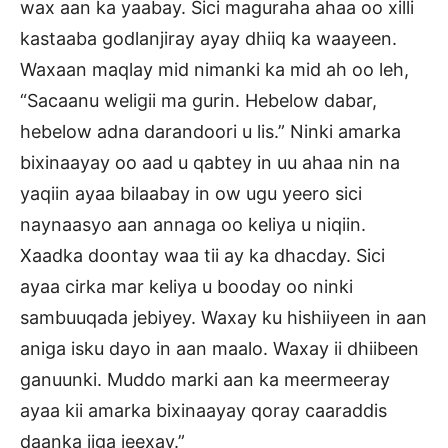
wax aan ka yaabay. Sici maguraha ahaa oo xilli
kastaaba godlanjiray ayay dhiiq ka waayeen.
Waxaan maqlay mid nimanki ka mid ah oo leh,
“Sacaanu weligii ma gurin. Hebelow dabar,
hebelow adna darandoori u lis.” Ninki amarka
bixinaayay oo aad u qabtey in uu ahaa nin na
yaqiin ayaa bilaabay in ow ugu yeero sici
naynaasyo aan annaga oo keliya u niqiin.
Xaadka doontay waa tii ay ka dhacday. Sici
ayaa cirka mar keliya u booday oo ninki
sambuuqada jebiyey. Waxay ku hishiiyeen in aan
aniga isku dayo in aan maalo. Waxay ii dhiibeen
ganuunki. Muddo marki aan ka meermeeray
ayaa kii amarka bixinaayay qoray caaraddis
daanka iiga jeexay.”