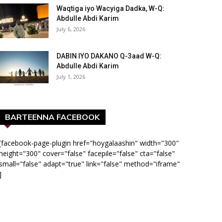
Waqtiga iyo Wacyiga Dadka, W-Q:
Abdulle Abdi Karim
July 6, 2026
DABIN IYO DAKANO Q-3aad W-Q:
Abdulle Abdi Karim
July 1, 2026
BARTEENNA FACEBOOK
[facebook-page-plugin href="hoygalaashin" width="300"
height="300" cover="false" facepile="false" cta="false"
small="false" adapt="true" link="false" method="iframe"
]