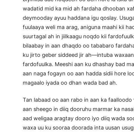
wadatid mid ka mid ah fardaha dhooban xafi
deymooday ayuu haddana igu qoslay. Usuga 
fuulaaya weli ma arag, aniguna maahi kii 
suurtagal ah in jiilkaagu noqdo kii fardofuu
bilaabay in aan dhaqdo oo tababaro fardaha
ku jirto geber siddeed jir ah—intuba waxa
fardofuulka. Meeshi aan ku dhashay bad ma
aan naga fogayn oo aan hadda sidii hore 
magaalo iyada oo dhan wada bad ah.
Tan labaad oo aan rabo in aan ka faalloodo
aan sheego in diiq dooruhu marmar ka nasa
aad weligaa aragtay dooro iyo diiq wada so
waxa uu ku sooraa doorada inta uusan usu