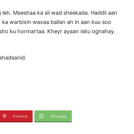
g leh. Meeshaa ka sii wad sheekada. Haddii aan
ka warbixin waxaa ballan ah in aan kuu soo
lsho ku hormartaa. Kheyr ayaan isku ognahay.
mahadsanid.
Pinterest
WhatsApp