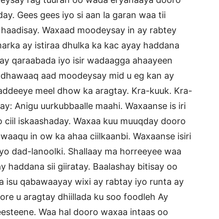
y. Gees gees iyo si aan la garan waa tii
a haadisay. Waxaad moodeysay in ay rabtey
rka ay istiraa dhulka ka kac ayay haddana
 ay qaraabada iyo isir wadaagga ahaayeen
y dhawaaq aad moodeysay mid u eg kan ay
ddeeye meel dhow ka aragtay. Kra-kuuk. Kra-
y: Anigu uurkubbaalle maahi. Waxaanse is iri
 ciil iskaashaday. Waxaa kuu muuqday dooro
aaqu in ow ka ahaa ciilkaanbi. Waxaanse isiri
yo dad-lanoolki. Shallaay ma horreeyee waa
haddana sii giiratay. Baalashay bitisay oo
 isu qabawaayay wixi ay rabtay iyo runta ay
ore u aragtay dhiillada ku soo foodleh Ay
meesteene. Waa hal dooro waxaa intaas oo