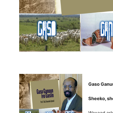
Gaso Ganu
Sheeko, sh
Waxaad ark