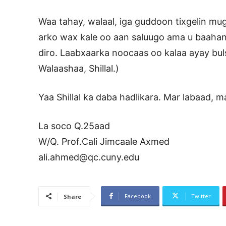
Waa tahay, walaal, iga guddoon tixgelin mu
arko wax kale oo aan saluugo ama u baahan 
diro. Laabxaarka noocaas oo kalaa ayay bu
Walaashaa, Shillal.)
Yaa Shillal ka daba hadlikara. Mar labaad, 
La soco Q.25aad
W/Q. Prof.Cali Jimcaale Axmed
ali.ahmed@qc.cuny.edu
Facebook
Twitter
Share