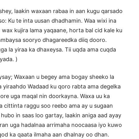
aashey, laakin waxaan rabaa in aan kugu qarsado
o: Ku te inta uusan dhadhamin. Waa wixi ina
wax kujira lama yaqaane, horta bal cid kale ku
dambaysa sooryo dhagareedka diiq dooro.
 la yiraa ka dhaxeysa. Tii uqda ama cuqda
yada. )
ysay; Waxaan u begey ama bogay sheeko la
 la yiraahdo Wadaad ku qoro rabta ama degelka
hore uga maqal nin doorkayna. Waxa uu ka
 cittinta raggu soo reebo ama ay u sugaan
ubo in saas loo gartay, laakin aniga aad ayay
furan uga hadalnaa arrimaha noocaasa iyo kuwo
qod ka qaata ilmaha aan dhalnay oo dhan.