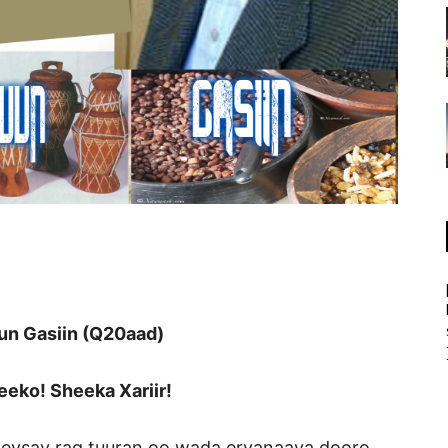
un Gasiin (Q20aad)
eeko! Sheeka Xariir!
eysay rag tuuran oo wada eryanaaya dooro