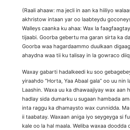
(Raali ahaaw: ma jecli in aan ka hiiliyo wal
akhristow intaan yar oo laabteydu goconeys
Walleys caanka ku ahaa: Wax la faagfaagtay 
tijaabi. Goorba gebertu ma garan sirta ka 
Goorba waa hagardaammo duulkaan digaagga
ahaydna waa tii ku talisay in la gowraco diiq
Waxay gabarti hadalkeedi ku soo gebagebe
yiraahdo “Horta, Yaa Abaal gala” oo uu nin
Laashin. Waxa uu ka dhawaajiyay wax aan 
hadlay sida dumarku u sugaan hambada ama
inta raggu ka dhamaysto wax cunnidda. Ma h
ii taabatay. Waxaan aniga iyo seygeyga si 
kale oo la hal maala. Weliba waxaa doodda 