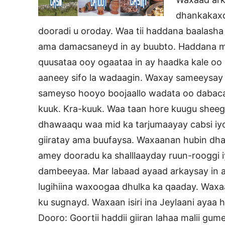
dhankakaxda
dooradi u oroday. Waa tii haddana baalash
ama damacsaneyd in ay buubto. Haddana ma
quusataa ooy ogaataa in ay haadka kale oo
aaneey sifo la wadaagin. Waxay sameeysa
sameyso hooyo boojaallo wadata oo dabaca
kuuk. Kra-kuuk. Waa taan hore kuugu sheega
dhawaaqu waa mid ka tarjumaayay cabsi iyo
giiratay ama buufaysa. Waxaanan hubin dhaw
amey dooradu ka shalllaayday ruun-rooggi i
dambeeyaa. Mar labaad ayaad arkaysay in ay 
lugihiina waxoogaa dhulka ka qaaday. Waxaa
ku sugnayd. Waxaan isiri ina Jeylaani ayaa h
Dooro: Goortii haddii giiran lahaa malii gu