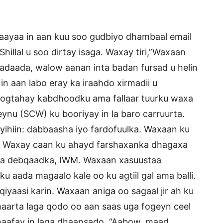
naayaa in aan kuu soo gudbiyo dhambaal email
illal u soo dirtay isaga. Waxay tiri,”Waxaan
kadaada, walow aanan inta badan fursad u helin
in aan labo eray ka iraahdo xirmadii u
d ogtahay kabdhoodku ama fallaar tuurku waxa
nu (SCW) ku booriyay in la baro carruurta.
yihiin: dabbaasha iyo fardofuulka. Waxaan ku
. Waxay caan ku ahayd farshaxanka dhagaxa
ama debqaadka, IWM. Waxaan xasuustaa
u aada magaalo kale oo ku agtiil gal ama balli.
iyaasi karin. Waxaan aniga oo sagaal jir ah ku
maarta laga qodo oo aan saas uga fogeyn ceel
 dhaafay in laga dhaansado, “Aabow, maad