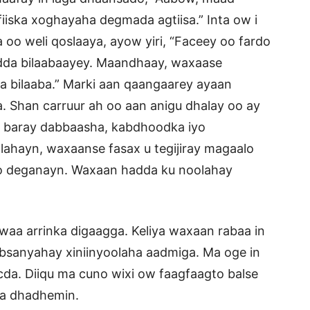
iska xoghayaha degmada agtiisa.” Inta ow i
oo weli qoslaaya, ayow yiri, “Faceey oo fardo
hadda bilaabaayey. Maandhaay, waxaase
lka bilaaba.” Marki aan qaangaarey ayaan
. Shan carruur ah oo aan anigu dhalay oo ay
an baray dabbaasha, kabdhoodka iyo
lahayn, waxaanse fasax u tegijiray magaalo
loo deganayn. Waxaan hadda ku noolahay
 waa arrinka digaagga. Keliya waxaan rabaa in
bsanyahay xiniinyoolaha aadmiga. Ma oge in
cda. Diiqu ma cuno wixi ow faagfaagto balse
ga dhadhemin.