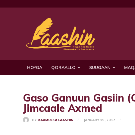
HOYGA
QORAALLO
SUUGAAN
MAQ
Gaso Ganuun Gasiin (Q
Jimcaale Axmed
BY
MAAMULKA LAASHIN
JANUARY 19, 2017