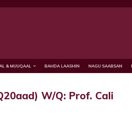
AL & MUUQAAL
BAHDA LAASHIN
NAGU SAABSAN
20aad) W/Q: Prof. Cali