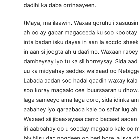
dadihi ka daba orrinaayeen.
(Maya, ma ilaawin. Waxaa qoruhu i xasuusi
ah oo ay gabar magaceeda ku soo koobtay Sh
inta badan isku dayaa in aan la socdo shee
in aan si joogta ah u daa’imo. Waxaan rabey 
dambeysay iyo tu ka sii horreysay. Sida aa
uu ka midyahay seddex walxaad oo Nebiggey
Labada aadan soo hadal qaadin waxay kala 
soo koray magaalo ceel buursaaran u dhow
laga sameeyo ama laga qoro, sida idinka 
aabahey iyo qaraabada kale oo safar lug ah k
Waxaad sii jibaaxaysaa carro bacaad aadan q
iri aabbahay oo u socday magaalo kale oo 
biyihiisu dac noqdeen oo beri hore la iska