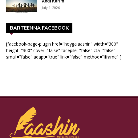
Abdi Karim
July 1, 2026
BARTEENNA FACEBOOK
[facebook-page-plugin href="hoygalaashin" width="300"
height="300" cover="false" facepile="false" cta="false"
small="false" adapt="true" link="false" method="iframe" ]