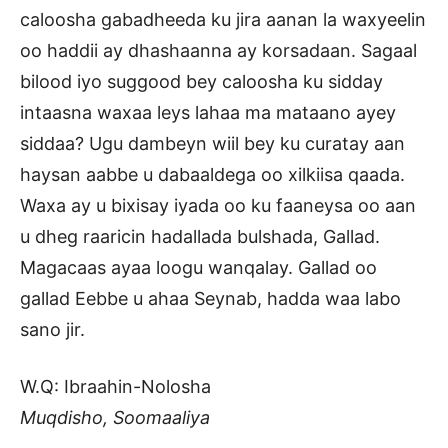
caloosha gabadheeda ku jira aanan la waxyeelin
oo haddii ay dhashaanna ay korsadaan. Sagaal
bilood iyo suggood bey caloosha ku sidday
intaasna waxaa leys lahaa ma mataano ayey
siddaa? Ugu dambeyn wiil bey ku curatay aan
haysan aabbe u dabaaldega oo xilkiisa qaada.
Waxa ay u bixisay iyada oo ku faaneysa oo aan
u dheg raaricin hadallada bulshada, Gallad.
Magacaas ayaa loogu wanqalay. Gallad oo
gallad Eebbe u ahaa Seynab, hadda waa labo
sano jir.
W.Q: Ibraahin-Nolosha
Muqdisho, Soomaaliya