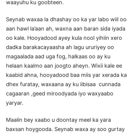
waayuhu ku goobteen.
Seynab waxaa la dhashay oo ka yar labo wiil oo
aan hawl la’aan ah, waxna aan baran sida iyada
oo kale. Hooyadood ayey kula nool yihiin xero
dadka barakacayaasha ah lagu ururiyey oo
magaalada aad uga fog, halkaas oo ay ku
helaan kaalmo aan joogto aheyn. Wixii kale ee
kaabid ahna, hooyadood baa miis yar xerada ka
dhex furatay, waxaana ay ku iibisaa cunnada
cagaaran ,geed miroodyada iyo waxyaabo
yaryar.
Maalin bey xaabo u doontay meel ka yara
baxsan hoygooda. Seynab waxa ay soo gurtay