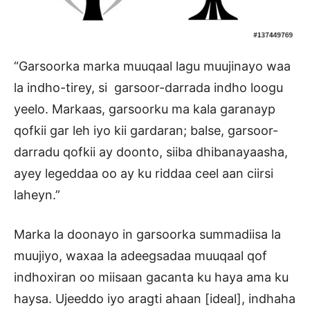
“Garsoorka marka muuqaal lagu muujinayo waa
la indho-tirey, si garsoor-darrada indho loogu
yeelo. Markaas, garsoorku ma kala garanayp
qofkii gar leh iyo kii gardaran; balse, garsoor-
darradu qofkii ay doonto, siiba dhibanayaasha,
ayey legeddaa oo ay ku riddaa ceel aan ciirsi
laheyn.”
Marka la doonayo in garsoorka summadiisa la
muujiyo, waxaa la adeegsadaa muuqaal qof
indhoxiran oo miisaan gacanta ku haya ama ku
haysa. Ujeeddo iyo aragti ahaan [ideal], indhaha