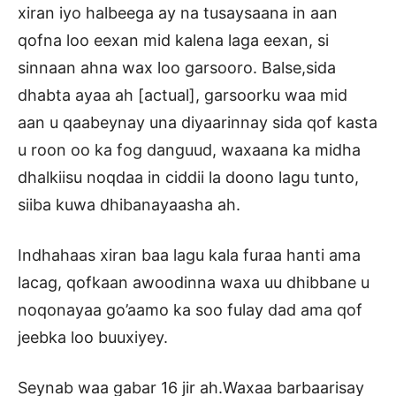
xiran iyo halbeega ay na tusaysaana in aan
qofna loo eexan mid kalena laga eexan, si
sinnaan ahna wax loo garsooro. Balse,sida
dhabta ayaa ah [actual], garsoorku waa mid
aan u qaabeynay una diyaarinnay sida qof kasta
u roon oo ka fog danguud, waxaana ka midha
dhalkiisu noqdaa in ciddii la doono lagu tunto,
siiba kuwa dhibanayaasha ah.
Indhahaas xiran baa lagu kala furaa hanti ama
lacag, qofkaan awoodinna waxa uu dhibbane u
noqonayaa go’aamo ka soo fulay dad ama qof
jeebka loo buuxiyey.
Seynab waa gabar 16 jir ah.Waxaa barbaarisay