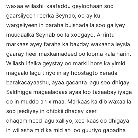
waxaa wiilashii xaafaddu qeylodhaan soo
gaarsiiyeen reerka Seynab, oo ay ku
wargeliyeen in baraha bulshada la soo galiyey
muuqaalka Seynab oo la xoogayo. Arrintu
markaas ayey faraha ka baxday waxaana leysla
gaaray heer maxkamadeed oo looma kala harin.
Wiilashii falka geystay oo markii hore ka yimid
magaalo lagu tiriyo in ay hoostagto xerada
barakacayaashu, ayaa gacanta lagu soo dhigay.
Saldhigga magaaladaas ayaa loo taxaabay iyaga
oo in muddo ah xirnaa. Markaas ka dib waxaa la
soo jeediyey in dhibkii dhacay xeer
dhaqammeed lagu xalliyo, xeerkaas oo dhigaya
in wiilasha mid ka mid ah loo guuriyo gabadha