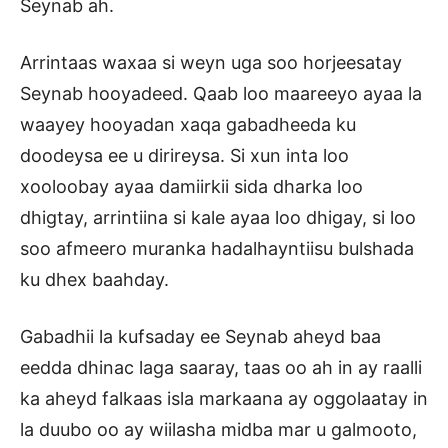
Seynab ah.
Arrintaas waxaa si weyn uga soo horjeesatay
Seynab hooyadeed. Qaab loo maareeyo ayaa la
waayey hooyadan xaqa gabadheeda ku
doodeysa ee u dirireysa. Si xun inta loo
xooloobay ayaa damiirkii sida dharka loo
dhigtay, arrintiina si kale ayaa loo dhigay, si loo
soo afmeero muranka hadalhayntiisu bulshada
ku dhex baahday.
Gabadhii la kufsaday ee Seynab aheyd baa
eedda dhinac laga saaray, taas oo ah in ay raalli
ka aheyd falkaas isla markaana ay oggolaatay in
la duubo oo ay wiilasha midba mar u galmooto,