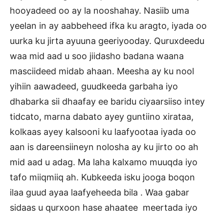
hooyadeed oo ay la nooshahay. Nasiib uma
yeelan in ay aabbeheed ifka ku aragto, iyada oo
uurka ku jirta ayuuna geeriyooday. Quruxdeedu
waa mid aad u soo jiidasho badana waana
masciideed midab ahaan. Meesha ay ku nool
yihiin aawadeed, guudkeeda garbaha iyo
dhabarka sii dhaafay ee baridu ciyaarsiiso intey
tidcato, marna dabato ayey guntiino xirataa,
kolkaas ayey kalsooni ku laafyootaa iyada oo
aan is dareensiineyn nolosha ay ku jirto oo ah
mid aad u adag. Ma laha kalxamo muuqda iyo
tafo miiqmiiq ah. Kubkeeda isku jooga boqon
ilaa guud ayaa laafyeheeda bila . Waa gabar
sidaas u qurxoon hase ahaatee meertada iyo