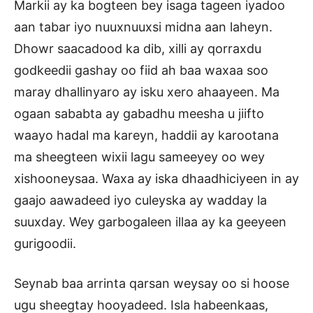
Markii ay ka bogteen bey isaga tageen iyadoo
aan tabar iyo nuuxnuuxsi midna aan laheyn.
Dhowr saacadood ka dib, xilli ay qorraxdu
godkeedii gashay oo fiid ah baa waxaa soo
maray dhallinyaro ay isku xero ahaayeen. Ma
ogaan sababta ay gabadhu meesha u jiifto
waayo hadal ma kareyn, haddii ay karootana
ma sheegteen wixii lagu sameeyey oo wey
xishooneysaa. Waxa ay iska dhaadhiciyeen in ay
gaajo aawadeed iyo culeyska ay wadday la
suuxday. Wey garbogaleen illaa ay ka geeyeen
gurigoodii.
Seynab baa arrinta qarsan weysay oo si hoose
ugu sheegtay hooyadeed. Isla habeenkaas,