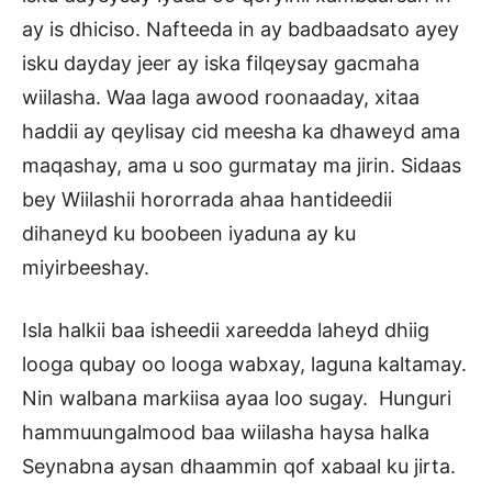
ay is dhiciso. Nafteeda in ay badbaadsato ayey
isku dayday jeer ay iska filqeysay gacmaha
wiilasha. Waa laga awood roonaaday, xitaa
haddii ay qeylisay cid meesha ka dhaweyd ama
maqashay, ama u soo gurmatay ma jirin. Sidaas
bey Wiilashii hororrada ahaa hantideedii
dihaneyd ku boobeen iyaduna ay ku
miyirbeeshay.
Isla halkii baa isheedii xareedda laheyd dhiig
looga qubay oo looga wabxay, laguna kaltamay.
Nin walbana markiisa ayaa loo sugay. Hunguri
hammuungalmood baa wiilasha haysa halka
Seynabna aysan dhaammin qof xabaal ku jirta.