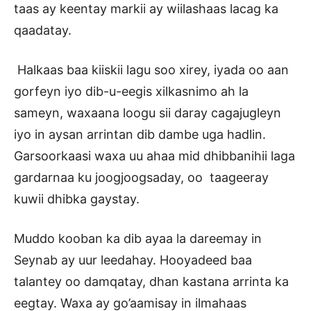
taas ay keentay markii ay wiilashaas lacag ka
qaadatay.
Halkaas baa kiiskii lagu soo xirey, iyada oo aan
gorfeyn iyo dib-u-eegis xilkasnimo ah la
sameyn, waxaana loogu sii daray cagajugleyn
iyo in aysan arrintan dib dambe uga hadlin.
Garsoorkaasi waxa uu ahaa mid dhibbanihii laga
gardarnaa ku joogjoogsaday, oo taageeray
kuwii dhibka gaystay.
Muddo kooban ka dib ayaa la dareemay in
Seynab ay uur leedahay. Hooyadeed baa
talantey oo damqatay, dhan kastana arrinta ka
eegtay. Waxa ay go’aamisay in ilmahaas