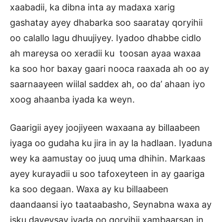
xaabadii, ka dibna inta ay madaxa xarig
gashatay ayey dhabarka soo saaratay qoryihii
oo calallo lagu dhuujiyey. Iyadoo dhabbe cidlo
ah mareysa oo xeradii ku toosan ayaa waxaa
ka soo hor baxay gaari nooca raaxada ah oo ay
saarnaayeen wiilal saddex ah, oo da’ ahaan iyo
xoog ahaanba iyada ka weyn.
Gaarigii ayey joojiyeen waxaana ay billaabeen
iyaga oo gudaha ku jira in ay la hadlaan. Iyaduna
wey ka aamustay oo juuq uma dhihin. Markaas
ayey kurayadii u soo tafoxeyteen in ay gaariga
ka soo degaan. Waxa ay ku billaabeen
daandaansi iyo taataabasho, Seynabna waxa ay
isku dayeysay iyada oo qoryihii xambaarsan in