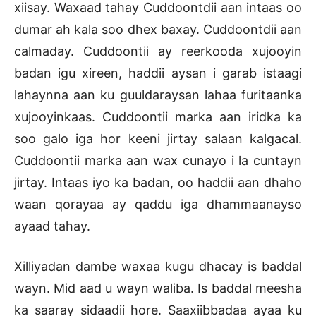
xiisay. Waxaad tahay Cuddoontdii aan intaas oo
dumar ah kala soo dhex baxay. Cuddoontdii aan
calmaday. Cuddoontii ay reerkooda xujooyin
badan igu xireen, haddii aysan i garab istaagi
lahaynna aan ku guuldaraysan lahaa furitaanka
xujooyinkaas. Cuddoontii marka aan iridka ka
soo galo iga hor keeni jirtay salaan kalgacal.
Cuddoontii marka aan wax cunayo i la cuntayn
jirtay. Intaas iyo ka badan, oo haddii aan dhaho
waan qorayaa ay qaddu iga dhammaanayso
ayaad tahay.
Xilliyadan dambe waxaa kugu dhacay is baddal
wayn. Mid aad u wayn waliba. Is baddal meesha
ka saaray sidaadii hore. Saaxiibbadaa ayaa ku