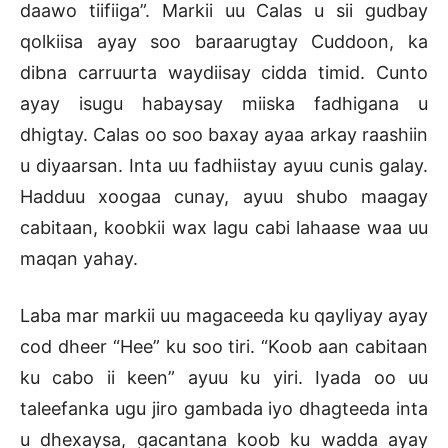
daawo tiifiiga”. Markii uu Calas u sii gudbay
qolkiisa ayay soo baraarugtay Cuddoon, ka
dibna carruurta waydiisay cidda timid. Cunto
ayay isugu habaysay miiska fadhigana u
dhigtay. Calas oo soo baxay ayaa arkay raashiin
u diyaarsan. Inta uu fadhiistay ayuu cunis galay.
Hadduu xoogaa cunay, ayuu shubo maagay
cabitaan, koobkii wax lagu cabi lahaase waa uu
maqan yahay.
Laba mar markii uu magaceeda ku qayliyay ayay
cod dheer “Hee” ku soo tiri. “Koob aan cabitaan
ku cabo ii keen” ayuu ku yiri. Iyada oo uu
taleefanka ugu jiro gambada iyo dhagteeda inta
u dhexaysa, gacantana koob ku wadda ayay