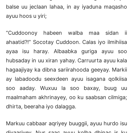
balse uu jeclaan lahaa, in ay iyaduna maqasho
ayuu hoos u yiri;
“Cuddoonoy habeen walba maa sidan ii
ahaatid?!” Socotay Cuddoon. Calas iyo ilmihiisa
ayaa isu haray. Albaabka guriga ayuu soo
hubsaday in uu xiran yahay. Carruurta ayuu kala
hagaajiyay ka dibna sariirahooda geeyay. Markii
ay labadoodu seexdeen ayuu isagana qolkiisa
soo aaday. Wuxuu la soo baxay, buug uu
maalmaham akhrinayey, oo ku saabsan cilmiga;
dhirta, beeraha iyo dalagga.
Markuu cabbaar aqriyey buuggii, ayuu hurdo isu
diyaariyey. Nus saac ayuu kolba dhinac is ku