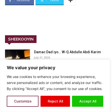
Facebook
Twitter
SHEEKOOYIN
Damac Dad iyo… W-Q Abdulle Abdi Karim
July 31, 2026
We value your privacy
YAA KA DANBEEYA OLOLAHA: W-Q : Maxmud
We use cookies to enhance your browsing experience,
Adan Jaamuus
serve personalized ads or content, and analyze our traffic.
July 30, 2026
By clicking "Accept All", you consent to our use of cookies.
Hooyadu waa lama huraan W-Q Abdulle Abdi
Customize
Reject All
Accept All
Karim
July 28, 2026