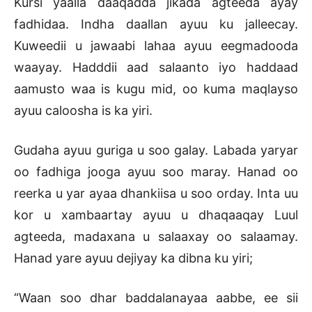
Kursi yaalla daaqadda jikada agteeda ayay
fadhidaa. Indha daallan ayuu ku jalleecay.
Kuweedii u jawaabi lahaa ayuu eegmadooda
waayay. Hadddii aad salaanto iyo haddaad
aamusto waa is kugu mid, oo kuma maqlayso
ayuu caloosha is ka yiri.
Gudaha ayuu guriga u soo galay. Labada yaryar
oo fadhiga jooga ayuu soo maray. Hanad oo
reerka u yar ayaa dhankiisa u soo orday. Inta uu
kor u xambaartay ayuu u dhaqaaqay Luul
agteeda, madaxana u salaaxay oo salaamay.
Hanad yare ayuu dejiyay ka dibna ku yiri;
“Waan soo dhar baddalanayaa aabbe, ee sii