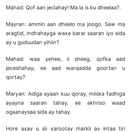
Mahad: Qof aan jeclahay! Ma la is ku dheelaa?.
Mayran: ammin aan dheelo ma joogo. Saw ma
aragtid, indhahayga waxa barar saaran iyo sida
ay u guduudan yihiin?.
Mahad: waa yehee, ii sheeg, qofka aad
jeceshahay, ee aad warqadda goortan u
qortay?
Maryan: Adiga ayaan kuu qoray, miiska fadhiga
ayayna saaran tahay, ee akhriso waad
ogaanaysaa sida ay tahay.
Hore ayay u sii xarootay markii ay intaa tiri