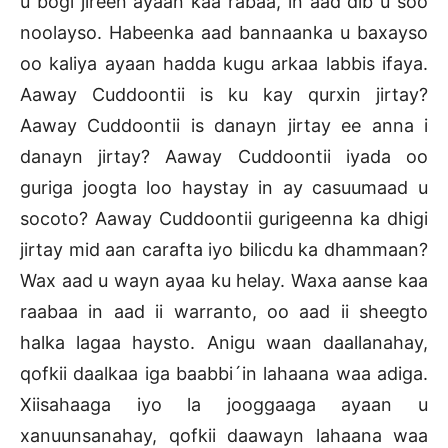
u bogi jireen ayaan kaa rabaa, in aad dib u soo
noolayso. Habeenka aad bannaanka u baxayso
oo kaliya ayaan hadda kugu arkaa labbis ifaya.
Aaway Cuddoontii is ku kay qurxin jirtay?
Aaway Cuddoontii is danayn jirtay ee anna i
danayn jirtay? Aaway Cuddoontii iyada oo
guriga joogta loo haystay in ay casuumaad u
socoto? Aaway Cuddoontii gurigeenna ka dhigi
jirtay mid aan carafta iyo bilicdu ka dhammaan?
Wax aad u wayn ayaa ku helay. Waxa aanse kaa
raabaa in aad ii warranto, oo aad ii sheegto
halka lagaa haysto. Anigu waan daallanahay,
qofkii daalkaa iga baabbi´in lahaana waa adiga.
Xiisahaaga iyo la jooggaaga ayaan u
xanuunsanahay, qofkii daawayn lahaana waa