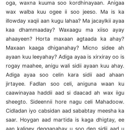
oga, waxna kuuma soo kordhinayaan. Anigaa
wax walba kuu ogee ii soo jeeso. Ma is ka
illowday xaqii aan kugu lahaa? Ma jacaylkii ayaa
kaa dhammaaday? Waxaagu ma xiiso ayay
ahaayeen? Horta maxaan agtaada ka ahay?
Maxaan kaaga dhiganahay? Micno sidee ah
ayaan kuu leeyahay? Adiga ayaa is xirxiray oo is
rogay maahee, anigu wali sidii ayaan kuu ahay.
Adiga ayaa soo celin kara sidii aad ahaan
jirtayee. Fadlan soo celi, aniguna waan ku
caawinayaa haddii aad si daacad ah wax iigu
sheegto. Sideennii hore nagu celi Mahadoow.
Cidladan iyo cabsidan aad sababtay meesha ka
saar. Hoygan aad martida is kaga dhigtay, ee
aan kaligey degganahay u soo deg sidii aad u