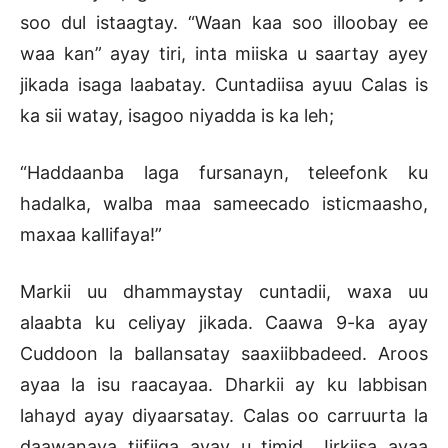
soo dul istaagtay. “Waan kaa soo illoobay ee
waa kan” ayay tiri, inta miiska u saartay ayey
jikada isaga laabatay. Cuntadiisa ayuu Calas is
ka sii watay, isagoo niyadda is ka leh;
“Haddaanba laga fursanayn, teleefonk ku
hadalka, walba maa sameecado isticmaasho,
maxaa kallifaya!”
Markii uu dhammaystay cuntadii, waxa uu
alaabta ku celiyay jikada. Caawa 9-ka ayay
Cuddoon la ballansatay saaxiibbadeed. Aroos
ayaa la isu raacayaa. Dharkii ay ku labbisan
lahayd ayay diyaarsatay. Calas oo carruurta la
daawanaya tiifiiga ayay u timid. Jirkiisa ayaa