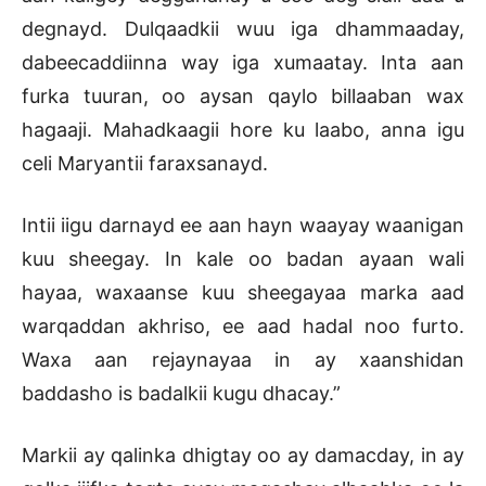
degnayd. Dulqaadkii wuu iga dhammaaday,
dabeecaddiinna way iga xumaatay. Inta aan
furka tuuran, oo aysan qaylo billaaban wax
hagaaji. Mahadkaagii hore ku laabo, anna igu
celi Maryantii faraxsanayd.
Intii iigu darnayd ee aan hayn waayay waanigan
kuu sheegay. In kale oo badan ayaan wali
hayaa, waxaanse kuu sheegayaa marka aad
warqaddan akhriso, ee aad hadal noo furto.
Waxa aan rejaynayaa in ay xaanshidan
baddasho is badalkii kugu dhacay.”
Markii ay qalinka dhigtay oo ay damacday, in ay