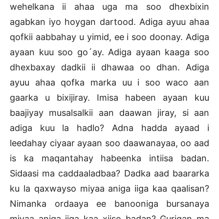
wehelkana ii ahaa uga ma soo dhexbixin
agabkan iyo hoygan dartood. Adiga ayuu ahaa
qofkii aabbahay u yimid, ee i soo doonay. Adiga
ayaan kuu soo go´ay. Adiga ayaan kaaga soo
dhexbaxay dadkii ii dhawaa oo dhan. Adiga
ayuu ahaa qofka marka uu i soo waco aan
gaarka u bixijiray. Imisa habeen ayaan kuu
baajiyay musalsalkii aan daawan jiray, si aan
adiga kuu la hadlo? Adna hadda ayaad i
leedahay ciyaar ayaan soo daawanayaa, oo aad
is ka maqantahay habeenka intiisa badan.
Sidaasi ma caddaaladbaa? Dadka aad baararka
ku la qaxwayso miyaa aniga iiga kaa qaalisan?
Nimanka ordaaya ee banooniga bursanaya
miyaa aniga iiga kaa xiiso badan? Gurigan ma