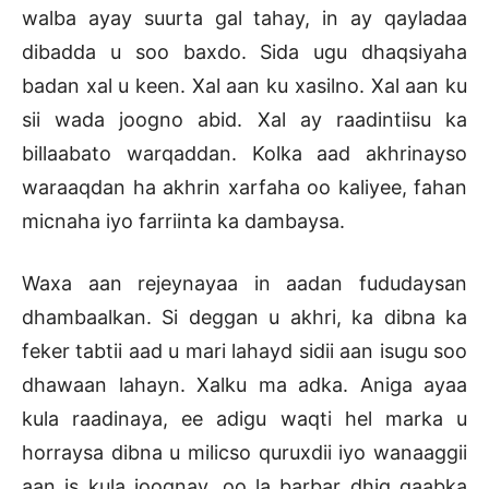
walba ayay suurta gal tahay, in ay qayladaa
dibadda u soo baxdo. Sida ugu dhaqsiyaha
badan xal u keen. Xal aan ku xasilno. Xal aan ku
sii wada joogno abid. Xal ay raadintiisu ka
billaabato warqaddan. Kolka aad akhrinayso
waraaqdan ha akhrin xarfaha oo kaliyee, fahan
micnaha iyo farriinta ka dambaysa.
Waxa aan rejeynayaa in aadan fududaysan
dhambaalkan. Si deggan u akhri, ka dibna ka
feker tabtii aad u mari lahayd sidii aan isugu soo
dhawaan lahayn. Xalku ma adka. Aniga ayaa
kula raadinaya, ee adigu waqti hel marka u
horraysa dibna u milicso quruxdii iyo wanaaggii
aan is kula joognay, oo la barbar dhig qaabka