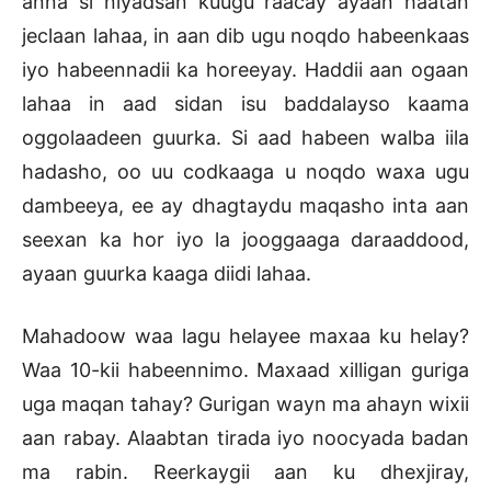
anna si niyadsan kuugu raacay ayaan haatan
jeclaan lahaa, in aan dib ugu noqdo habeenkaas
iyo habeennadii ka horeeyay. Haddii aan ogaan
lahaa in aad sidan isu baddalayso kaama
oggolaadeen guurka. Si aad habeen walba iila
hadasho, oo uu codkaaga u noqdo waxa ugu
dambeeya, ee ay dhagtaydu maqasho inta aan
seexan ka hor iyo la jooggaaga daraaddood,
ayaan guurka kaaga diidi lahaa.
Mahadoow waa lagu helayee maxaa ku helay?
Waa 10-kii habeennimo. Maxaad xilligan guriga
uga maqan tahay? Gurigan wayn ma ahayn wixii
aan rabay. Alaabtan tirada iyo noocyada badan
ma rabin. Reerkaygii aan ku dhexjiray,