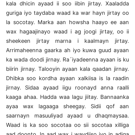
kala dhicin ayaad ii soo iibin jirtay. Xaaladda
guriga iyo taydaba waad ka war hayn jirtay oo
la socotay. Marka aan howsha haayo ee aan
wax hagaajinayo waad i ag joogi jirtay, oo ii
sheekeen jirtay marna i kaalmayn jirtay.
Arrimaheenna gaarka ah iyo kuwa guud ayaan
ka wada doodi jirnay. Ra´iyadeenna ayaan is ku
biirin jirnay. Talooyin ayaan kala qaadan jirnay.
Dhibka soo kordha ayaan xalkiisa is la raadin
jirnay. Sidaa ayaad iigu roonayd anna raalli
kaaga ahaa. Hadda waa lagu jiitay. Bannaanka
ayaa wax lagaaga sheegay. Sidii qof aan
saarnayn masuuliyad ayaad u dhaqmaysaa.
Waad is ka soo socotaa oo sii socotaa xilliga
aad doonto. In aad wax i waydiiso iyo in adiga