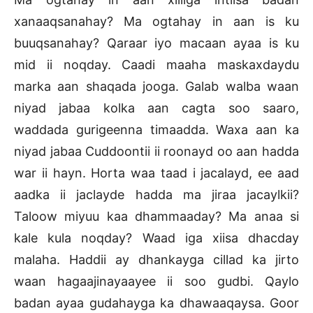
xanaaqsanahay? Ma ogtahay in aan is ku
buuqsanahay? Qaraar iyo macaan ayaa is ku
mid ii noqday. Caadi maaha maskaxdaydu
marka aan shaqada jooga. Galab walba waan
niyad jabaa kolka aan cagta soo saaro,
waddada gurigeenna timaadda. Waxa aan ka
niyad jabaa Cuddoontii ii roonayd oo aan hadda
war ii hayn. Horta waa taad i jacalayd, ee aad
aadka ii jaclayde hadda ma jiraa jacaylkii?
Taloow miyuu kaa dhammaaday? Ma anaa si
kale kula noqday? Waad iga xiisa dhacday
malaha. Haddii ay dhankayga cillad ka jirto
waan hagaajinayaayee ii soo gudbi. Qaylo
badan ayaa gudahayga ka dhawaaqaysa. Goor