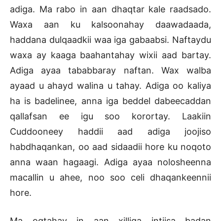
adiga. Ma rabo in aan dhaqtar kale raadsado.
Waxa aan ku kalsoonahay daawadaada,
haddana dulqaadkii waa iga gabaabsi. Naftaydu
waxa ay kaaga baahantahay wixii aad bartay.
Adiga ayaa tababbaray naftan. Wax walba
ayaad u ahayd walina u tahay. Adiga oo kaliya
ha is badelinee, anna iga beddel dabeecaddan
qallafsan ee igu soo korortay. Laakiin
Cuddooneey haddii aad adiga joojiso
habdhaqankan, oo aad sidaadii hore ku noqoto
anna waan hagaagi. Adiga ayaa nolosheenna
macallin u ahee, noo soo celi dhaqankeennii
hore.
Ma ogtahay in aan xilliga intiisa badan