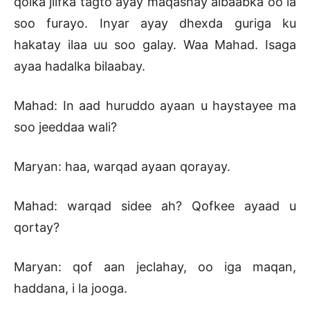
qolka jiifka tagto ayay maqashay albaabka oo la
soo furayo. Inyar ayay dhexda guriga ku
hakatay ilaa uu soo galay. Waa Mahad. Isaga
ayaa hadalka bilaabay.
Mahad: In aad huruddo ayaan u haystayee ma
soo jeeddaa wali?
Maryan: haa, warqad ayaan qorayay.
Mahad: warqad sidee ah? Qofkee ayaad u
qortay?
Maryan: qof aan jeclahay, oo iga maqan,
haddana, i la jooga.