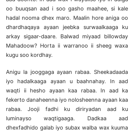
oo buuqsan aad i soo gasho maahee, si kale
hadal nooma dhex maro. Maalin hore aniga oo
dhardhaqaya ayaan jeebka surwaalkaaga ku
arkay sigaar-daare. Balwad miyaad billowday
Mahadoow? Horta ii warranoo ii sheeg waxa
kugu soo kordhay.
Anigu la jooggaga ayaan rabaa. Sheekadaada
iyo hadalkaaga ayaan u baahnahay. In aad
waqti ii hesho ayaan kaa rabaa. In aad ka
fekerto danaheenna iyo nolosheenna ayaan kaa
rabaa. Jooji fadhi ku diriryadan aad ku
luminayso waqtigaaga. Dadkaa aad
dhexfadhido galab iyo subax walba wax kuuma