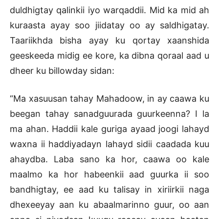
duldhigtay qalinkii iyo warqaddii. Mid ka mid ah
kuraasta ayay soo jiidatay oo ay saldhigatay.
Taariikhda bisha ayay ku qortay xaanshida
geeskeeda midig ee kore, ka dibna qoraal aad u
dheer ku billowday sidan:
“Ma xasuusan tahay Mahadoow, in ay caawa ku
beegan tahay sanadguurada guurkeenna? I la
ma ahan. Haddii kale guriga ayaad joogi lahayd
waxna ii haddiyadayn lahayd sidii caadada kuu
ahaydba. Laba sano ka hor, caawa oo kale
maalmo ka hor habeenkii aad guurka ii soo
bandhigtay, ee aad ku talisay in xiriirkii naga
dhexeeyay aan ku abaalmarinno guur, oo aan