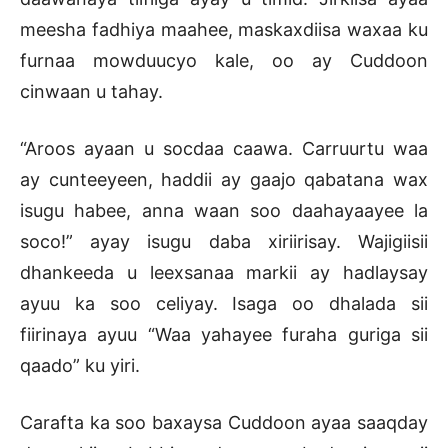
meesha fadhiya maahee, maskaxdiisa waxaa ku
furnaa mowduucyo kale, oo ay Cuddoon
cinwaan u tahay.
“Aroos ayaan u socdaa caawa. Carruurtu waa
ay cunteeyeen, haddii ay gaajo qabatana wax
isugu habee, anna waan soo daahayaayee la
soco!” ayay isugu daba xiriirisay. Wajigiisii
dhankeeda u leexsanaa markii ay hadlaysay
ayuu ka soo celiyay. Isaga oo dhalada sii
fiirinaya ayuu “Waa yahayee furaha guriga sii
qaado” ku yiri.
Carafta ka soo baxaysa Cuddoon ayaa saaqday