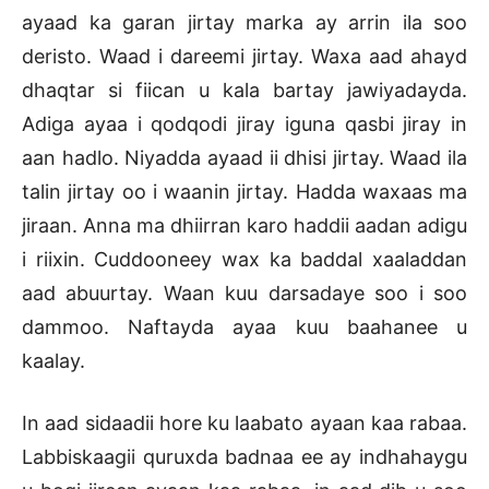
ayaad ka garan jirtay marka ay arrin ila soo
deristo. Waad i dareemi jirtay. Waxa aad ahayd
dhaqtar si fiican u kala bartay jawiyadayda.
Adiga ayaa i qodqodi jiray iguna qasbi jiray in
aan hadlo. Niyadda ayaad ii dhisi jirtay. Waad ila
talin jirtay oo i waanin jirtay. Hadda waxaas ma
jiraan. Anna ma dhiirran karo haddii aadan adigu
i riixin. Cuddooneey wax ka baddal xaaladdan
aad abuurtay. Waan kuu darsadaye soo i soo
dammoo. Naftayda ayaa kuu baahanee u
kaalay.
In aad sidaadii hore ku laabato ayaan kaa rabaa.
Labbiskaagii quruxda badnaa ee ay indhahaygu