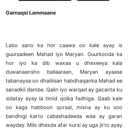
Garnaqsi Lammaane
Labo sano ka hor caawa oo kale ayay is
guursadeen Mahad iyo Maryan. Guurkooda ka
hor iyo ka dib waxaa u dhexeeya kala
duwanaansho ballaaraan, Maryan ayaase
tabanaysa oo dhaliilsan habdhaqanka Mahad ee
sanadkii dambe. Qalin iyo warqad ay gacanta ku
sidatay ayay la timid qolka fadhiga. Qaab kale
oo kaga habboon qoraal, misna ay ku soo
bandhigi karto cabashadeeda waa ay garan
wayday. Miis dhexda afar kursi ay uga jirto ayay