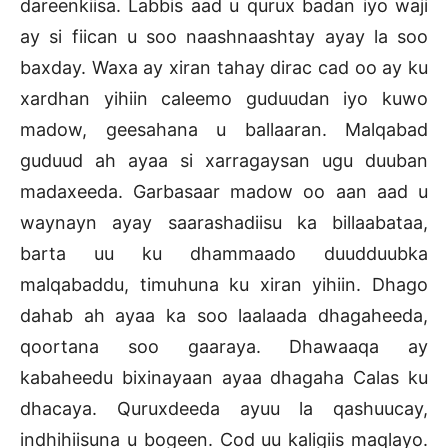
dareenkiisa. Labbis aad u qurux badan iyo waji
ay si fiican u soo naashnaashtay ayay la soo
baxday. Waxa ay xiran tahay dirac cad oo ay ku
xardhan yihiin caleemo guduudan iyo kuwo
madow, geesahana u ballaaran. Malqabad
guduud ah ayaa si xarragaysan ugu duuban
madaxeeda. Garbasaar madow oo aan aad u
waynayn ayay saarashadiisu ka billaabataa,
barta uu ku dhammaado duudduubka
malqabaddu, timuhuna ku xiran yihiin. Dhago
dahab ah ayaa ka soo laalaada dhagaheeda,
qoortana soo gaaraya. Dhawaaqa ay
kabaheedu bixinayaan ayaa dhagaha Calas ku
dhacaya. Quruxdeeda ayuu la qashuucay,
indhihiisuna u bogeen. Cod uu kaligiis maqlayo.