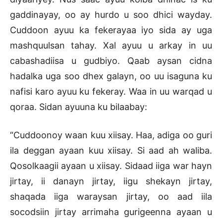
gaddinayay, oo ay hurdo u soo dhici wayday.
Cuddoon ayuu ka fekerayaa iyo sida ay uga
mashquulsan tahay. Xal ayuu u arkay in uu
cabashadiisa u gudbiyo. Qaab aysan cidna
hadalka uga soo dhex galayn, oo uu isaguna ku
nafisi karo ayuu ku fekeray. Waa in uu warqad u
qoraa. Sidan ayuuna ku bilaabay:
“Cuddoonoy waan kuu xiisay. Haa, adiga oo guri
ila deggan ayaan kuu xiisay. Si aad ah waliba.
Qosolkaagii ayaan u xiisay. Sidaad iiga war hayn
jirtay, ii danayn jirtay, iigu shekayn jirtay,
shaqada iiga waraysan jirtay, oo aad iila
socodsiin jirtay arrimaha gurigeenna ayaan u