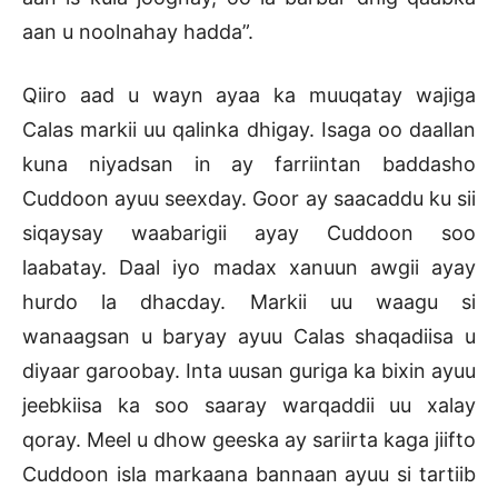
aan u noolnahay hadda”.
Qiiro aad u wayn ayaa ka muuqatay wajiga
Calas markii uu qalinka dhigay. Isaga oo daallan
kuna niyadsan in ay farriintan baddasho
Cuddoon ayuu seexday. Goor ay saacaddu ku sii
siqaysay waabarigii ayay Cuddoon soo
laabatay. Daal iyo madax xanuun awgii ayay
hurdo la dhacday. Markii uu waagu si
wanaagsan u baryay ayuu Calas shaqadiisa u
diyaar garoobay. Inta uusan guriga ka bixin ayuu
jeebkiisa ka soo saaray warqaddii uu xalay
qoray. Meel u dhow geeska ay sariirta kaga jiifto
Cuddoon isla markaana bannaan ayuu si tartiib