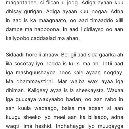
maqantahee, si fiican u joog. Adiga ayaan kuu
dhisay gurigan. Adiga ayaan kuu joogaa. Adna
in aad is ka maaqnaato, oo aad timaaddo xilli
dambe ma habboona. In aad i cidlayso oo aan
kaliyoobo caddaalad ma ahan.
Sidaadii hore ii ahaaw. Berigii aad sida gaarka ah
iila socotay iyo hadda is ku si ma ahi. Intii aad
iga mashquushayba nooc kale ayaan noqday.
Ma dhammaystirni. Mar walba wax ayaa iga
dhiman. Kaligeey ayaa is la sheekaysta. Waxaa
iga guuxaya waxyaabo badan, oo aan rabo in
aan kuula wadaago, balse ma aqaan si aan
kuugu sheeko iyo meel aan ka billaabo, adna
waqti iima heshid. Indhahayga iyo muuqayga