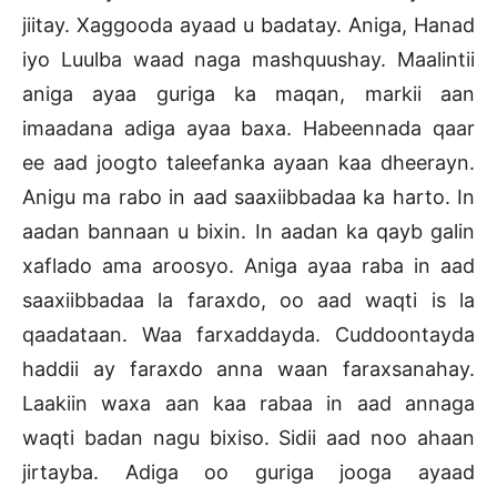
jiitay. Xaggooda ayaad u badatay. Aniga, Hanad
iyo Luulba waad naga mashquushay. Maalintii
aniga ayaa guriga ka maqan, markii aan
imaadana adiga ayaa baxa. Habeennada qaar
ee aad joogto taleefanka ayaan kaa dheerayn.
Anigu ma rabo in aad saaxiibbadaa ka harto. In
aadan bannaan u bixin. In aadan ka qayb galin
xaflado ama aroosyo. Aniga ayaa raba in aad
saaxiibbadaa la faraxdo, oo aad waqti is la
qaadataan. Waa farxaddayda. Cuddoontayda
haddii ay faraxdo anna waan faraxsanahay.
Laakiin waxa aan kaa rabaa in aad annaga
waqti badan nagu bixiso. Sidii aad noo ahaan
jirtayba. Adiga oo guriga jooga ayaad