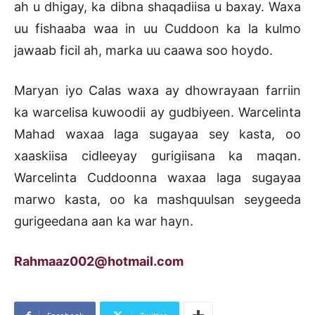
ah u dhigay, ka dibna shaqadiisa u baxay. Waxa
uu fishaaba waa in uu Cuddoon ka la kulmo
jawaab ficil ah, marka uu caawa soo hoydo.
Maryan iyo Calas waxa ay dhowrayaan farriin
ka warcelisa kuwoodii ay gudbiyeen. Warcelinta
Mahad waxaa laga sugayaa sey kasta, oo
xaaskiisa cidleeyay gurigiisana ka maqan.
Warcelinta Cuddoonna waxaa laga sugayaa
marwo kasta, oo ka mashquulsan seygeeda
gurigeedana aan ka war hayn.
Rahmaaz002@hotmail.com