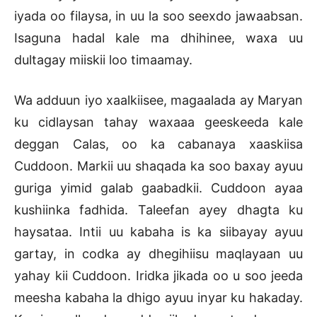
iyada oo filaysa, in uu la soo seexdo jawaabsan.
Isaguna hadal kale ma dhihinee, waxa uu
dultagay miiskii loo timaamay.
Wa adduun iyo xaalkiisee, magaalada ay Maryan
ku cidlaysan tahay waxaaa geeskeeda kale
deggan Calas, oo ka cabanaya xaaskiisa
Cuddoon. Markii uu shaqada ka soo baxay ayuu
guriga yimid galab gaabadkii. Cuddoon ayaa
kushiinka fadhida. Taleefan ayey dhagta ku
haysataa. Intii uu kabaha is ka siibayay ayuu
gartay, in codka ay dhegihiisu maqlayaan uu
yahay kii Cuddoon. Iridka jikada oo u soo jeeda
meesha kabaha la dhigo ayuu inyar ku hakaday.