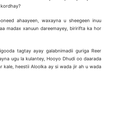
o kordhay?
qooneed ahaayeen, waxayna u sheegeen inuu
aa madax xanuun dareemayey, biririfta ka hor
gooda tagtay ayay galabnimadii guriga Reer
yna ugu la kulantey, Hooyo Dhudi oo daarada
kale, heestii Aloolka ay si wada jir ah u wada