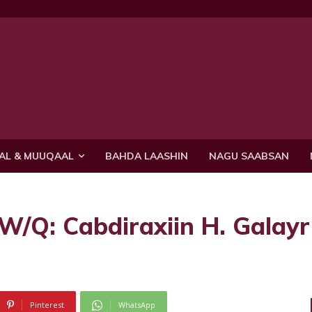
AL & MUUQAAL
BAHDA LAASHIN
NAGU SAABSAN
: Cabdiraxiin H. Galayr
Pinterest
WhatsApp