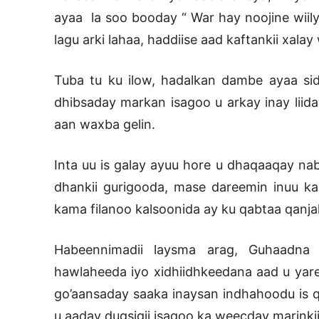
ayaa la soo booday “ War hay noojine wiil
lagu arki lahaa, haddiise aad kaftankii xal
Tuba tu ku ilow, hadalkan dambe ayaa s
dhibsaday markan isagoo u arkay inay liid
aan waxba gelin.
Inta uu is galay ayuu hore u dhaqaaqay 
dhankii gurigooda, mase dareemin inuu ka 
kama filanoo kalsoonida ay ku qabtaa qanja
Habeennimadii laysma arag, Guhaadna
hawlaheeda iyo xidhiidhkeedana aad u yar
go’aansaday saaka inaysan indhahoodu is 
u aaday dugsigii isagoo ka weecday marinkii 