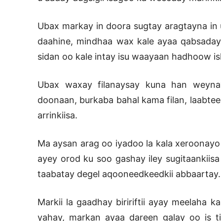
Ubax markay in doora sugtay aragtayna in u
daahine, mindhaa wax kale ayaa qabsaday 
sidan oo kale intay isu waayaan hadhoow is
Ubax waxay filanaysay kuna han weynay
doonaan, burkaba bahal kama filan, laabtee
arrinkiisa.
Ma aysan arag oo iyadoo la kala xeroonayo
ayey orod ku soo gashay iley sugitaankiis
taabatay degel aqooneedkeedkii abbaartay.
Markii la gaadhay biririftii ayay meelaha
yahay, markan ayaa dareen galay oo is t