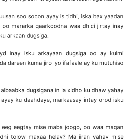
usan soo socon ayay is tidhi, iska bax yaadan
oo mararka qaarkoodna waa dhici jirtay inay
ku arkaan dugsiga.
d inay isku arkayaan dugsiga oo ay kulmi
da dareen kuma jiro iyo ifafaale ay ku mutuhiso
 albaabka dugsigana in la xidho ku dhaw yahay
a ayay ku daahdaye, markaasay intay orod isku
 ka eeg eegtay mise maba joogo, oo waa maqan
idhi tolow maxaa helay? Ma jiran yahay mise