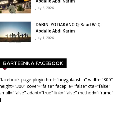
Abdulle Abdi Karim
July 6, 2026
DABIN IYO DAKANO Q-3aad W-Q:
Abdulle Abdi Karim
July 1, 2026
BARTEENNA FACEBOOK
[facebook-page-plugin href="hoygalaashin" width="300"
height="300" cover="false" facepile="false" cta="false"
small="false" adapt="true" link="false" method="iframe"
]