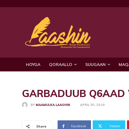
HOYGA
QORAALLO
SUUGAAN
MAQ
GARBADUUB Q6AAD W/Q
BY
MAAMULKA LAASHIN
APRIL 30, 2019
Facebook
Twitter
Share