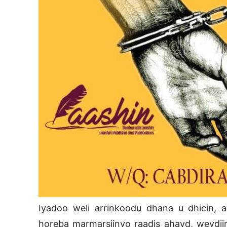
Iyadoo weli arrinkoodu dhana u dhicin, a
horeba marmarsiinyo raadis ahayd, weydii