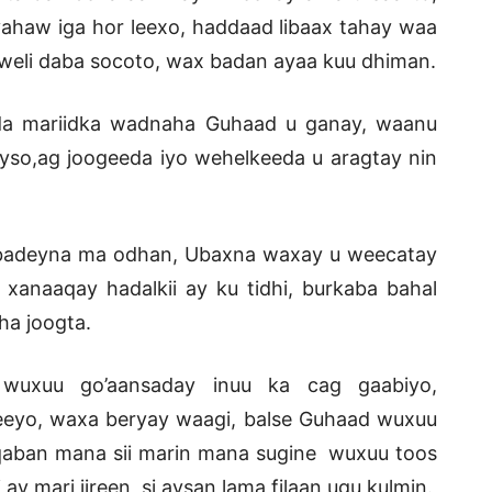
yahaw iga hor leexo, haddaad libaax tahay waa
ay weli daba socoto, wax badan ayaa kuu dhiman.
ida mariidka wadnaha Guhaad u ganay, waanu
ayso,ag joogeeda iyo wehelkeeda u aragtay nin
nabadeyna ma odhan, Ubaxna waxay u weecatay
xanaaqay hadalkii ay ku tidhi, burkaba bahal
ha joogta.
 wuxuu go’aansaday inuu ka cag gaabiyo,
eeyo, waxa beryay waagi, balse Guhaad wuxuu
qaban mana sii marin mana sugine wuxuu toos
ay mari jireen si aysan lama filaan ugu kulmin.