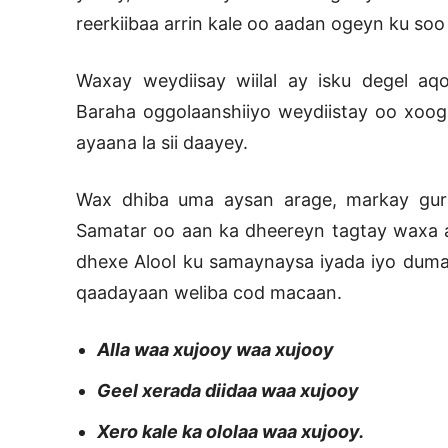
reerkiibaa arrin kale oo aadan ogeyn ku so
Waxay weydiisay wiilal ay isku degel a
Baraha oggolaanshiiyo weydiistay oo xoog
ayaana la sii daayey.
Wax dhiba uma aysan arage, markay guri
Samatar oo aan ka dheereyn tagtay waxa a
dhexe Alool ku samaynaysa iyada iyo dumar 
qaadayaan weliba cod macaan.
Alla waa xujooy waa xujooy
Geel xerada diidaa waa xujooy
Xero kale ka ololaa waa xujooy.