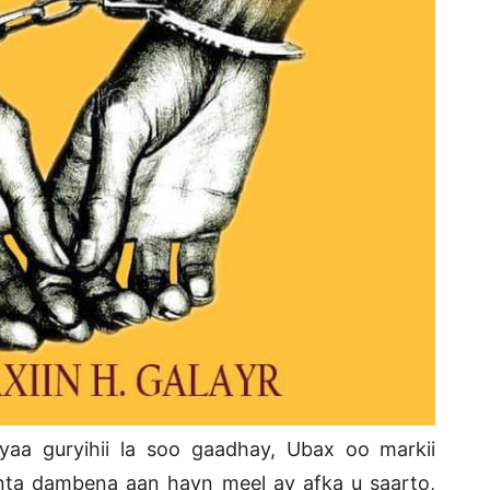
yaa guryihii la soo gaadhay, Ubax oo markii
nta dambena aan hayn meel ay afka u saarto,