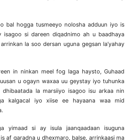
oo bal hogga tusmeeyo nolosha adduun iyo is
y isagoo si dareen diqadnimo ah u baadhaya
 arrinkan la soo dersan uguna gegsan la’yahay
dareen in ninkan meel fog laga haysto, Guhaad
da uusan u ogayn waxaa uu geystay iyo tuhunka
 dhibaatada la marsiiyo isagoo isu arkaa nin
ga kalgacal iyo xiise ee hayaana waa mid
a.
a yimaad si ay isula jaanqaadaan isuguna
is af garadna u dhexmaro, balse, arrinkaasi ma