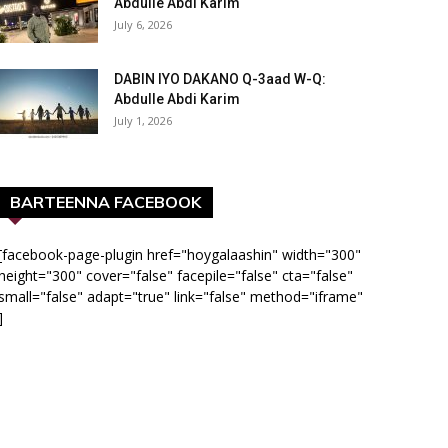
Abdulle Abdi Karim
July 6, 2026
DABIN IYO DAKANO Q-3aad W-Q:
Abdulle Abdi Karim
July 1, 2026
BARTEENNA FACEBOOK
[facebook-page-plugin href="hoygalaashin" width="300"
height="300" cover="false" facepile="false" cta="false"
small="false" adapt="true" link="false" method="iframe"
]