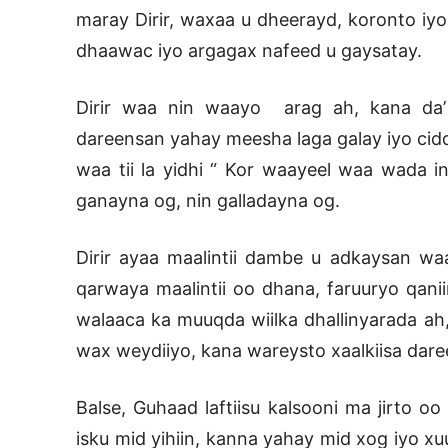
maray Dirir, waxaa u dheerayd, koronto iyo
dhaawac iyo argagax nafeed u gaysatay.
Dirir waa nin waayo arag ah, kana da
dareensan yahay meesha laga galay iyo cid
waa tii la yidhi “ Kor waayeel waa wada i
ganayna og, nin galladayna og.
Dirir ayaa maalintii dambe u adkaysan wa
qarwaya maalintii oo dhana, faruuryo qan
walaaca ka muuqda wiilka dhallinyarada ah
wax weydiiyo, kana wareysto xaalkiisa dare
Balse, Guhaad laftiisu kalsooni ma jirto 
isku mid yihiin, kanna yahay mid xog iyo x