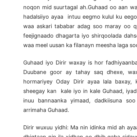
noqon mid suurtagal ah.Guhaad oo aan war
hadalsiiyo ayaa intuu eegmo kulul ku ee
waa askari tababar adag soo maray oo q
feejignaado dhagarta iyo shirqoolada dahs
waa meel uusan ka filanayn meesha laga soo
Guhaad iyo Dirir waxay is hor fadhiyaanb
Duubane goor ay tahay saq dhexe, wax
hormariyey Oday Dirir ayaa lala baxay,
sheegay kan kale iyo in kale Guhaad, iyad
inuu bannaanka yimaad, dadkiisuna so
arrimaha Guhaad.
Dirir wuxuu yidhi: Ma nin idinka mid ah ay
dhigtaan nin ila xidhan oo dhib qaba siday