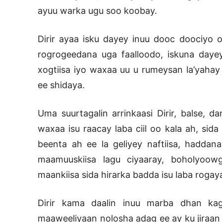
ayuu warka ugu soo koobay.
Dirir ayaa isku dayey inuu dooc doociyo 
rogrogeedana uga faalloodo, iskuna daye
xogtiisa iyo waxaa uu u rumeysan la’yahay
ee shidaya.
Uma suurtagalin arrinkaasi Dirir, balse, 
waxaa isu raacay laba ciil oo kala ah, si
beenta ah ee la geliyey naftiisa, haddana
maamuuskiisa lagu ciyaaray, boholyoow
maankiisa sida hirarka badda isu laba rogay
Dirir kama daalin inuu marba dhan kag
maaweeliyaan nolosha adag ee ay ku jiraan 