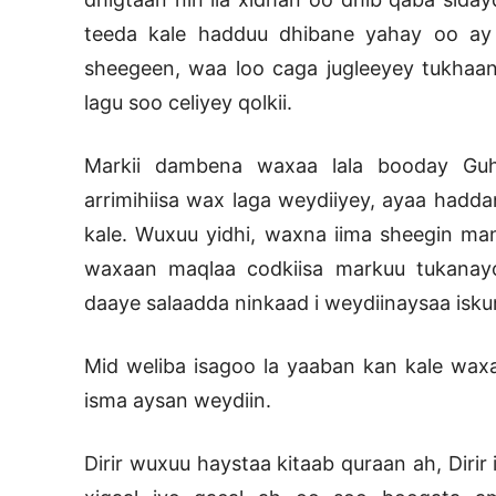
teeda kale hadduu dhibane yahay oo ay 
sheegeen, waa loo caga jugleeyey tukhaan
lagu soo celiyey qolkii.
Markii dambena waxaa lala booday Guha
arrimihiisa wax laga weydiiyey, ayaa hadda
kale. Wuxuu yidhi, waxna iima sheegin man
waxaan maqlaa codkiisa markuu tukanayo
daaye salaadda ninkaad i weydiinaysaa isk
Mid weliba isagoo la yaaban kan kale waxa
isma aysan weydiin.
Dirir wuxuu haystaa kitaab quraan ah, Dirir