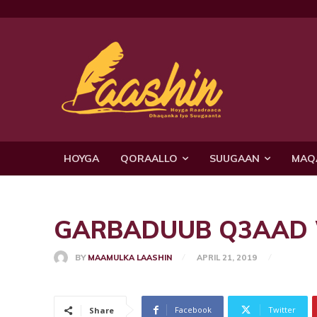
HOYGA
QORAALLO
SUUGAAN
MAQ
GARBADUUB Q3AAD W/Q
BY
MAAMULKA LAASHIN
APRIL 21, 2019
Facebook
Twitter
Share