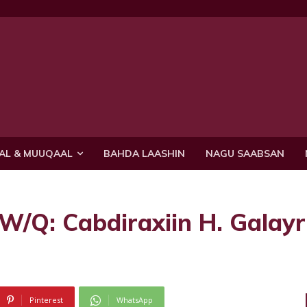
AL & MUUQAAL
BAHDA LAASHIN
NAGU SAABSAN
: Cabdiraxiin H. Galayr
Pinterest
WhatsApp