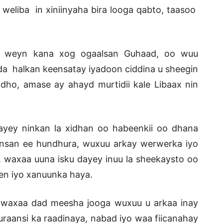
 weliba in xiniinyaha bira looga qabto, taasoo
’ weyn kana xog ogaalsan Guhaad, oo wuu
da halkan keensatay iyadoon ciddina u sheegin
ndho, amase ay ahayd murtidii kale Libaax nin
ayey ninkan la xidhan oo habeenkii oo dhana
iinsan ee hundhura, wuxuu arkay werwerka iyo
, waxaa uuna isku dayey inuu la sheekaysto oo
en iyo xanuunka haya.
oo waxaa dad meesha jooga wuxuu u arkaa inay
uuraansi ka raadinaya, nabad iyo waa fiicanahay