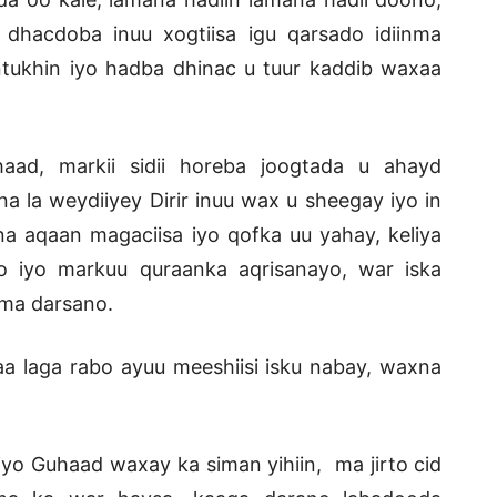
dhacdoba inuu xogtiisa igu qarsado idiinma
tukhin iyo hadba dhinac u tuur kaddib waxaa
ad, markii sidii horeba joogtada u ahayd
na la weydiiyey Dirir inuu wax u sheegay iyo in
a aqaan magaciisa iyo qofka uu yahay, keliya
 iyo markuu quraanka aqrisanayo, war iska
uma darsano.
a laga rabo ayuu meeshiisi isku nabay, waxna
 iyo Guhaad waxay ka siman yihiin, ma jirto cid