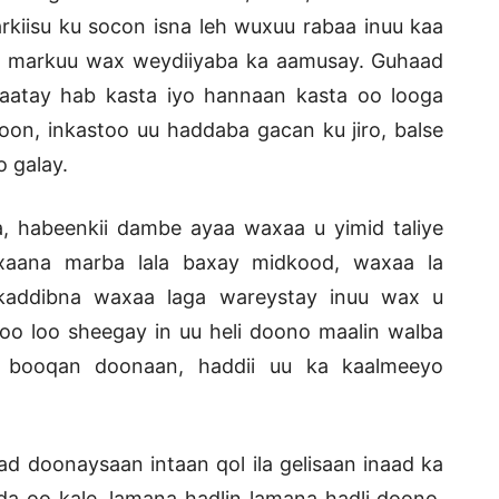
kiisu ku socon isna leh wuxuu rabaa inuu kaa
go markuu wax weydiiyaba ka aamusay. Guhaad
aatay hab kasta iyo hannaan kasta oo looga
oon, inkastoo uu haddaba gacan ku jiro, balse
 galay.
a, habeenkii dambe ayaa waxaa u yimid taliye
aana marba lala baxay midkood, waxaa la
 kaddibna waxaa laga wareystay inuu wax u
oo loo sheegay in uu heli doono maalin walba
o booqan doonaan, haddii uu ka kaalmeeyo
aad doonaysaan intaan qol ila gelisaan inaad ka
da oo kale, lamana hadlin lamana hadli doono,