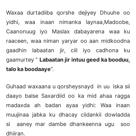
Waxaa durtadiiba qorshe dejiyey Dhuuhe oo
yidhi, waa inaan nimanka laynaa,Madoobe,
Caanonuug iyo Maslax dabayarena waa ku
raaceen, waa niman yaryar oo aan midkoodna
gaadhin labaatan jir, ciil iyo cadhona ku
gaamurtey “
Labaatan jir intuu geed ka booduu,
talo ka boodaaye
”.
Guhaad waxaana u qorsheysnayd in uu iska sii
daayo balse Saxardiid oo ka mid ahaa ragga
madaxda ah badan ayaa yidhi: Waa inaan
muujinaa jabka ku dhacay ciidankii dowladda
si aaney mar dambe dhankeenna ugu soo
dhiiran.