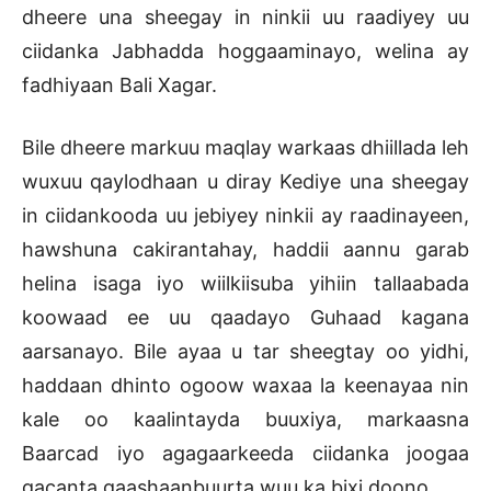
dheere una sheegay in ninkii uu raadiyey uu
ciidanka Jabhadda hoggaaminayo, welina ay
fadhiyaan Bali Xagar.
Bile dheere markuu maqlay warkaas dhiillada leh
wuxuu qaylodhaan u diray Kediye una sheegay
in ciidankooda uu jebiyey ninkii ay raadinayeen,
hawshuna cakirantahay, haddii aannu garab
helina isaga iyo wiilkiisuba yihiin tallaabada
koowaad ee uu qaadayo Guhaad kagana
aarsanayo. Bile ayaa u tar sheegtay oo yidhi,
haddaan dhinto ogoow waxaa la keenayaa nin
kale oo kaalintayda buuxiya, markaasna
Baarcad iyo agagaarkeeda ciidanka joogaa
gacanta gaashaanbuurta wuu ka bixi doono.