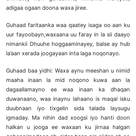
adigaa ogaan doona waxa jiree.
Guhaad faritaanka waa qaatey isaga oo aan ku
uur fayoobayn,waxaana uu faray in la sii daayo
nimankii Dhuuhe hoggaaminayey, balse ay hub
la’aan xerada joogayaan inta laga noqonayo.
Guhaad baa yidhi: Waxa aynu meeshan u nimid
maaha inaan la mid noqono kuwa aan la
dagaallamayno ee waa inaan ka dhaqan
duwanaano, waa inaynu lahaano is maqal isku
duubnaan iyo tixgelin sida talada laysugu
igmaday. Ma nihin dad xoogsi iyo hanti doon
halkan u jooga ee waxaan ku jirnaa halgan