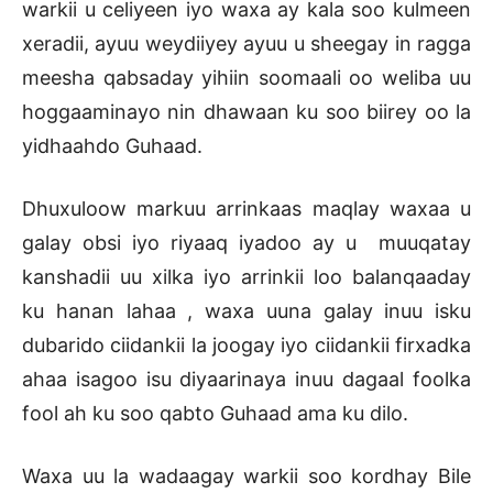
warkii u celiyeen iyo waxa ay kala soo kulmeen
xeradii, ayuu weydiiyey ayuu u sheegay in ragga
meesha qabsaday yihiin soomaali oo weliba uu
hoggaaminayo nin dhawaan ku soo biirey oo la
yidhaahdo Guhaad.
Dhuxuloow markuu arrinkaas maqlay waxaa u
galay obsi iyo riyaaq iyadoo ay u muuqatay
kanshadii uu xilka iyo arrinkii loo balanqaaday
ku hanan lahaa , waxa uuna galay inuu isku
dubarido ciidankii la joogay iyo ciidankii firxadka
ahaa isagoo isu diyaarinaya inuu dagaal foolka
fool ah ku soo qabto Guhaad ama ku dilo.
Waxa uu la wadaagay warkii soo kordhay Bile