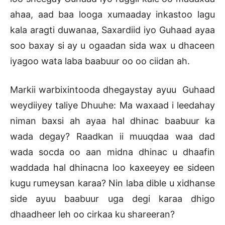
ahaa, aad baa looga xumaaday inkastoo lagu
kala aragti duwanaa, Saxardiid iyo Guhaad ayaa
soo baxay si ay u ogaadan sida wax u dhaceen
iyagoo wata laba baabuur oo oo ciidan ah.
Markii warbixintooda dhegaystay ayuu Guhaad
weydiiyey taliye Dhuuhe: Ma waxaad i leedahay
niman baxsi ah ayaa hal dhinac baabuur ka
wada degay? Raadkan ii muuqdaa waa dad
wada socda oo aan midna dhinac u dhaafin
waddada hal dhinacna loo kaxeeyey ee sideen
kugu rumeysan karaa? Nin laba dible u xidhanse
side ayuu baabuur uga degi karaa dhigo
dhaadheer leh oo cirkaa ku shareeran?