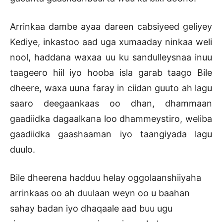
Arrinkaa dambe ayaa dareen cabsiyeed geliyey
Kediye, inkastoo aad uga xumaaday ninkaa weli
nool, haddana waxaa uu ku sandulleysnaa inuu
taageero hiil iyo hooba isla garab taago Bile
dheere, waxa uuna faray in ciidan guuto ah lagu
saaro deegaankaas oo dhan, dhammaan
gaadiidka dagaalkana loo dhammeystiro, weliba
gaadiidka gaashaaman iyo taangiyada lagu
duulo.
Bile dheerena hadduu helay oggolaanshiiyaha
arrinkaas oo ah duulaan weyn oo u baahan
sahay badan iyo dhaqaale aad buu ugu