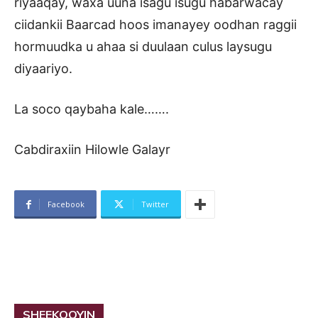
riyaaqay, waxa uuna isagu isugu habarwacay
ciidankii Baarcad hoos imanayey oodhan raggii
hormuudka u ahaa si duulaan culus laysugu
diyaariyo.
La soco qaybaha kale…….
Cabdiraxiin Hilowle Galayr
Facebook
Twitter
SHEEKOOYIN