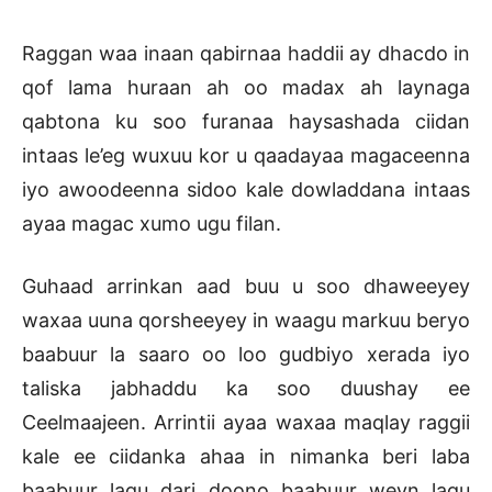
Raggan waa inaan qabirnaa haddii ay dhacdo in
qof lama huraan ah oo madax ah laynaga
qabtona ku soo furanaa haysashada ciidan
intaas le’eg wuxuu kor u qaadayaa magaceenna
iyo awoodeenna sidoo kale dowladdana intaas
ayaa magac xumo ugu filan.
Guhaad arrinkan aad buu u soo dhaweeyey
waxaa uuna qorsheeyey in waagu markuu beryo
baabuur la saaro oo loo gudbiyo xerada iyo
taliska jabhaddu ka soo duushay ee
Ceelmaajeen. Arrintii ayaa waxaa maqlay raggii
kale ee ciidanka ahaa in nimanka beri laba
baabuur lagu dari doono baabuur weyn lagu