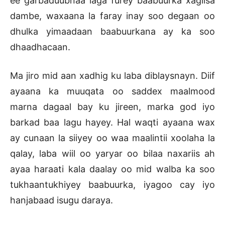
ee garbaduubnaa laga furey baabuurka xagiisa
dambe, waxaana la faray inay soo degaan oo
dhulka yimaadaan baabuurkana ay ka soo
dhaadhacaan.
Ma jiro mid aan xadhig ku laba diblaysnayn. Diif
ayaana ka muuqata oo saddex maalmood
marna dagaal bay ku jireen, marka god iyo
barkad baa lagu hayey. Hal waqti ayaana wax
ay cunaan la siiyey oo waa maalintii xoolaha la
qalay, laba wiil oo yaryar oo bilaa naxariis ah
ayaa haraati kala daalay oo mid walba ka soo
tukhaantukhiyey baabuurka, iyagoo cay iyo
hanjabaad isugu daraya.