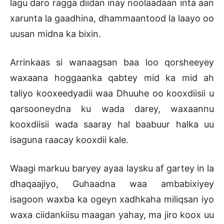
lagu daro ragga diidan inay noolaadaan inta aan
xarunta la gaadhina, dhammaantood la laayo oo
uusan midna ka bixin.
Arrinkaas si wanaagsan baa loo qorsheeyey
waxaana hoggaanka qabtey mid ka mid ah
taliyo kooxeedyadii waa Dhuuhe oo kooxdiisii u
qarsooneydna ku wada darey, waxaannu
kooxdiisii wada saaray hal baabuur halka uu
isaguna raacay kooxdii kale.
Waagi markuu baryey ayaa laysku af gartey in la
dhaqaajiyo, Guhaadna waa ambabixiyey
isagoon waxba ka ogeyn xadhkaha miliqsan iyo
waxa ciidankiisu maagan yahay, ma jiro koox uu