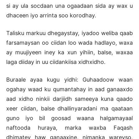
si ay ula socdaan una ogaadaan sida ay wax u
dhaceen iyo arrinta soo korodhay.
Talisku markuu dhegaystay, iyadoo weliba qaab
farsamaysan oo ciidan loo wada hadlayo, waxa
ay muujiyeen iney ka xun yihiin, balse, waxaa
laga diiday in uu ciidankiisa xidhxidho.
Buraale ayaa kugu yidhi: Guhaadoow waan
ogahay waad ku qumantahay in aad ganaaxdo
aad xidho ninkii darjiidh sameeya kuna qaado
xeer ciidan, balse dhallinyaradani ma qaataan
guno iyo bil goosad waana halgamayaal
naftooda huraya, marka waxba Faqash
dhimatey haw ganaaxine, nimanka wareyso,