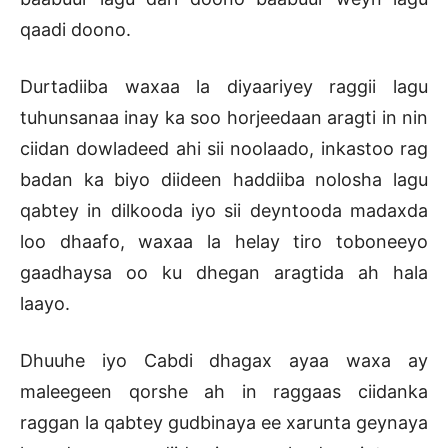
qaadi doono.
Durtadiiba waxaa la diyaariyey raggii lagu
tuhunsanaa inay ka soo horjeedaan aragti in nin
ciidan dowladeed ahi sii noolaado, inkastoo rag
badan ka biyo diideen haddiiba nolosha lagu
qabtey in dilkooda iyo sii deyntooda madaxda
loo dhaafo, waxaa la helay tiro toboneeyo
gaadhaysa oo ku dhegan aragtida ah hala
laayo.
Dhuuhe iyo Cabdi dhagax ayaa waxa ay
maleegeen qorshe ah in raggaas ciidanka
raggan la qabtey gudbinaya ee xarunta geynaya