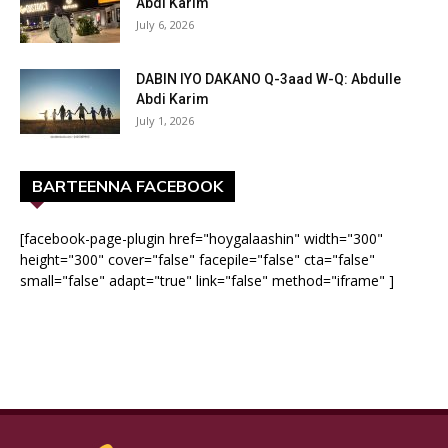
Abdi Karim
July 6, 2026
DABIN IYO DAKANO Q-3aad W-Q: Abdulle
Abdi Karim
July 1, 2026
BARTEENNA FACEBOOK
[facebook-page-plugin href="hoygalaashin" width="300"
height="300" cover="false" facepile="false" cta="false"
small="false" adapt="true" link="false" method="iframe" ]