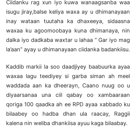
Ciidanku rag xun iyo kuwa wanaagsanba waa
isugu jiray,balse keliya waxa ay u dhimanayaan
inay wataan tuutaha ka dhaxeeya, sidaasna
waxaa ku agoomoobaya kuna dhimanaya, nin
dalka iyo dadkaba waxtar u lahaa “ Gar iyo mag
la’aan” ayay u dhimanayaan ciidanka badankiisu.
Kaddib markii la soo daadjiyey baabuurka ayaa
waxaa lagu teediyey si garba siman ah meel
waddada aan ka dheerayn, Caano nuug oo u
diyaarsanaa una ciil qabay oo xambaaraan
qoriga 100 qaadka ah ee RPD ayaa xabbado ku
bilaabey oo hadba dhan ula raacay, Raggii
kalena nin weliba dhankiisa ayuu kaga bilaabay.