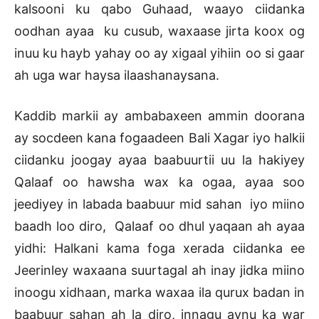
kalsooni ku qabo Guhaad, waayo ciidanka
oodhan ayaa ku cusub, waxaase jirta koox og
inuu ku hayb yahay oo ay xigaal yihiin oo si gaar
ah uga war haysa ilaashanaysana.
Kaddib markii ay ambabaxeen ammin doorana
ay socdeen kana fogaadeen Bali Xagar iyo halkii
ciidanku joogay ayaa baabuurtii uu la hakiyey
Qalaaf oo hawsha wax ka ogaa, ayaa soo
jeediyey in labada baabuur mid sahan iyo miino
baadh loo diro, Qalaaf oo dhul yaqaan ah ayaa
yidhi: Halkani kama foga xerada ciidanka ee
Jeerinley waxaana suurtagal ah inay jidka miino
inoogu xidhaan, marka waxaa ila qurux badan in
baabuur sahan ah la diro, innagu aynu ka war