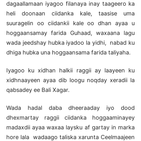
dagaallamaan iyagoo filanaya inay taageero ka
heli doonaan ciidanka kale, taasise uma
suuragelin oo ciidankii kale oo dhan ayaa u
hoggaansamay farida Guhaad, waxaana lagu
wada jeedshay hubka iyadoo la yidhi, nabad ku
dhiga hubka una hoggaansama farida taliyaha.
Iyagoo ku xidhan halkii raggii ay laayeen ku
xidhnaayeen ayaa dib loogu noqday xeradii la
qabsadey ee Bali Xagar.
Wada hadal daba dheeraaday iyo dood
dhexmartay raggii ciidanka hoggaaminayey
madaxdii ayaa waxaa laysku af gartay in marka
hore lala wadaago taliska xarunta Ceelmaajeen