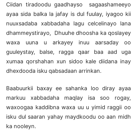
Ciidan tiradoodu gaadhayso sagaashameeyo
ayaa sida balka la jafay is dul fuulay, iyagoo kii
nuuxsadaba xabbadaha lagu celcelinayo lana
dhammeystirayo, Dhuuhe dhoosha ka qoslayey
waxa uuna u arkayey inuu aarsaday oo
guuleystay, balse, ragga qaar baa aad uga
xumaa qorshahan xun sidoo kale diidana inay
dhexdooda isku qabsadaan arrinkan.
Baabuurkii baxay ee sahanka loo diray ayaa
markuu xabbadaha maqlay isa soo rogay,
waxoogaa kaddibna waxa uu u yimid raggii oo
isku dul saaran yahay maydkoodu oo aan midh
ka nooleyn.