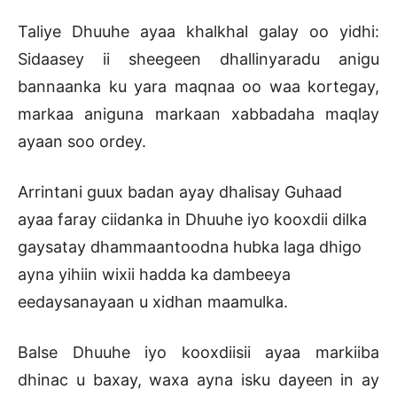
Taliye Dhuuhe ayaa khalkhal galay oo yidhi:
Sidaasey ii sheegeen dhallinyaradu anigu
bannaanka ku yara maqnaa oo waa kortegay,
markaa aniguna markaan xabbadaha maqlay
ayaan soo ordey.
Arrintani guux badan ayay dhalisay Guhaad
ayaa faray ciidanka in Dhuuhe iyo kooxdii dilka
gaysatay dhammaantoodna hubka laga dhigo
ayna yihiin wixii hadda ka dambeeya
eedaysanayaan u xidhan maamulka.
Balse Dhuuhe iyo kooxdiisii ayaa markiiba
dhinac u baxay, waxa ayna isku dayeen in ay