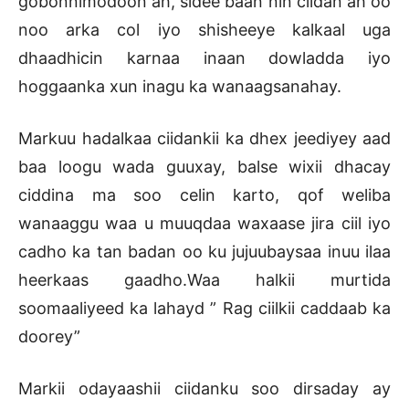
gobonnimodoon ah, sidee baan nin ciidan ah oo
noo arka col iyo shisheeye kalkaal uga
dhaadhicin karnaa inaan dowladda iyo
hoggaanka xun inagu ka wanaagsanahay.
Markuu hadalkaa ciidankii ka dhex jeediyey aad
baa loogu wada guuxay, balse wixii dhacay
ciddina ma soo celin karto, qof weliba
wanaaggu waa u muuqdaa waxaase jira ciil iyo
cadho ka tan badan oo ku jujuubaysaa inuu ilaa
heerkaas gaadho.Waa halkii murtida
soomaaliyeed ka lahayd ” Rag ciilkii caddaab ka
doorey”
Markii odayaashii ciidanku soo dirsaday ay