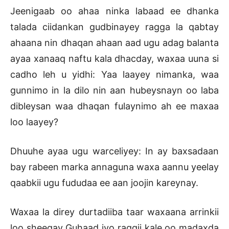
Jeenigaab oo ahaa ninka labaad ee dhanka
talada ciidankan gudbinayey ragga la qabtay
ahaana nin dhaqan ahaan aad ugu adag balanta
ayaa xanaaq naftu kala dhacday, waxaa uuna si
cadho leh u yidhi: Yaa laayey nimanka, waa
gunnimo in la dilo nin aan hubeysnayn oo laba
dibleysan waa dhaqan fulaynimo ah ee maxaa
loo laayey?
Dhuuhe ayaa ugu warceliyey: In ay baxsadaan
bay rabeen marka annaguna waxa aannu yeelay
qaabkii ugu fududaa ee aan joojin kareynay.
Waxaa la direy durtadiiba taar waxaana arrinkii
loo sheegay Guhaad iyo raggii kale oo madaxda