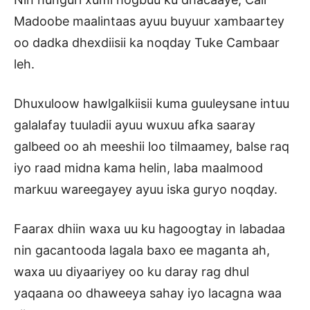
Madoobe maalintaas ayuu buyuur xambaartey
oo dadka dhexdiisii ka noqday Tuke Cambaar
leh.
Dhuxuloow hawlgalkiisii kuma guuleysane intuu
galalafay tuuladii ayuu wuxuu afka saaray
galbeed oo ah meeshii loo tilmaamey, balse raq
iyo raad midna kama helin, laba maalmood
markuu wareegayey ayuu iska guryo noqday.
Faarax dhiin waxa uu ku hagoogtay in labadaa
nin gacantooda lagala baxo ee maganta ah,
waxa uu diyaariyey oo ku daray rag dhul
yaqaana oo dhaweeya sahay iyo lacagna waa