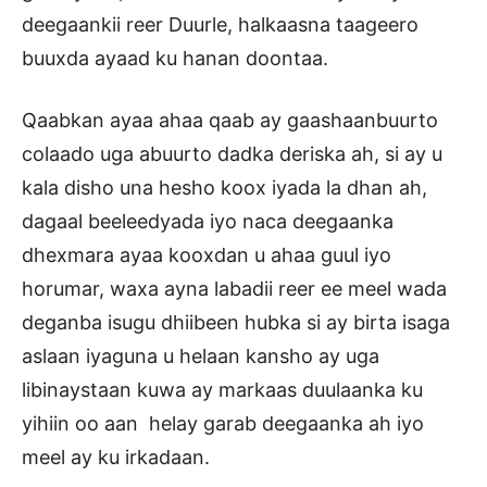
deegaankii reer Duurle, halkaasna taageero
buuxda ayaad ku hanan doontaa.
Qaabkan ayaa ahaa qaab ay gaashaanbuurto
colaado uga abuurto dadka deriska ah, si ay u
kala disho una hesho koox iyada la dhan ah,
dagaal beeleedyada iyo naca deegaanka
dhexmara ayaa kooxdan u ahaa guul iyo
horumar, waxa ayna labadii reer ee meel wada
deganba isugu dhiibeen hubka si ay birta isaga
aslaan iyaguna u helaan kansho ay uga
libinaystaan kuwa ay markaas duulaanka ku
yihiin oo aan helay garab deegaanka ah iyo
meel ay ku irkadaan.