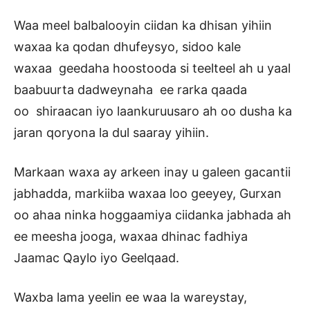
Waa meel balbalooyin ciidan ka dhisan yihiin
waxaa ka qodan dhufeysyo, sidoo kale
waxaa geedaha hoostooda si teelteel ah u yaal
baabuurta dadweynaha ee rarka qaada
oo shiraacan iyo laankuruusaro ah oo dusha ka
jaran qoryona la dul saaray yihiin.
Markaan waxa ay arkeen inay u galeen gacantii
jabhadda, markiiba waxaa loo geeyey, Gurxan
oo ahaa ninka hoggaamiya ciidanka jabhada ah
ee meesha jooga, waxaa dhinac fadhiya
Jaamac Qaylo iyo Geelqaad.
Waxba lama yeelin ee waa la wareystay,