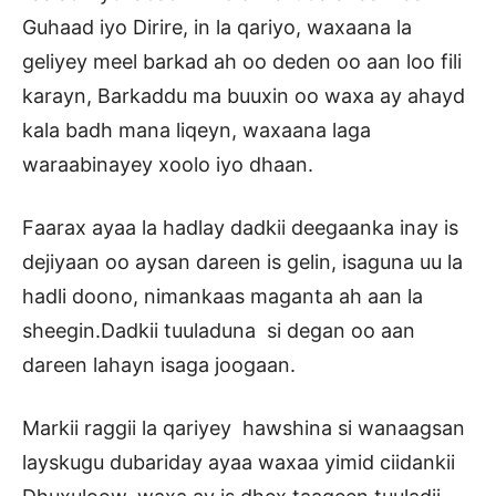
Guhaad iyo Dirire, in la qariyo, waxaana la
geliyey meel barkad ah oo deden oo aan loo fili
karayn, Barkaddu ma buuxin oo waxa ay ahayd
kala badh mana liqeyn, waxaana laga
waraabinayey xoolo iyo dhaan.
Faarax ayaa la hadlay dadkii deegaanka inay is
dejiyaan oo aysan dareen is gelin, isaguna uu la
hadli doono, nimankaas maganta ah aan la
sheegin.Dadkii tuuladuna si degan oo aan
dareen lahayn isaga joogaan.
Markii raggii la qariyey hawshina si wanaagsan
layskugu dubariday ayaa waxaa yimid ciidankii