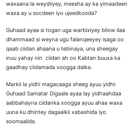
waxaana la weydiiyey, meesha ay ka yimaadeen
waxa ay u socdeen iyo ujeedkooda?
Guhaad ayaa si togan uga warbixiyey bilow ilaa
dhammaad si weyna ugu falanqeeyey isaga oo
qaab ciidan ahaana u tebinaya, una sheegay
inuu yahay nin ciidan ah oo Kabtan buuxa ka
gaadhay ciidamada xoogga dalka.
Markii la yidhi magacaaga sheeg ayuu yidhi:
Guhaad Samatar Digaale ayaa lay yidhaahdaa
aabbahayna ciidanka xoogga ayuu ahaa waxa
uuna ku dhintey dagaalkii xabashida iyo
soomaalida.