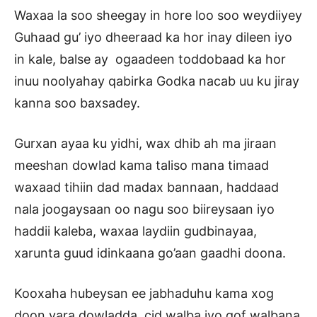
Waxaa la soo sheegay in hore loo soo weydiiyey
Guhaad gu’ iyo dheeraad ka hor inay dileen iyo
in kale, balse ay ogaadeen toddobaad ka hor
inuu noolyahay qabirka Godka nacab uu ku jiray
kanna soo baxsadey.
Gurxan ayaa ku yidhi, wax dhib ah ma jiraan
meeshan dowlad kama taliso mana timaad
waxaad tihiin dad madax bannaan, haddaad
nala joogaysaan oo nagu soo biireysaan iyo
haddii kaleba, waxaa laydiin gudbinayaa,
xarunta guud idinkaana go’aan gaadhi doona.
Kooxaha hubeysan ee jabhaduhu kama xog
doon yara dowladda, cid walba iyo qof walbana