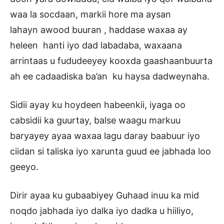
waa la socdaan, markii hore ma aysan
lahayn awood buuran , haddase waxaa ay
heleen hanti iyo dad labadaba, waxaana
arrintaas u fududeeyey kooxda gaashaanbuurta
ah ee cadaadiska ba’an ku haysa dadweynaha.
Sidii ayay ku hoydeen habeenkii, iyaga oo
cabsidii ka guurtay, balse waagu markuu
baryayey ayaa waxaa lagu daray baabuur iyo
ciidan si taliska iyo xarunta guud ee jabhada loo
geeyo.
Dirir ayaa ku gubaabiyey Guhaad inuu ka mid
noqdo jabhada iyo dalka iyo dadka u hiiliyo,