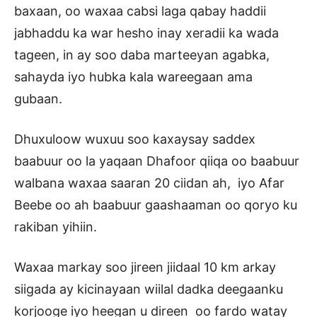
baxaan, oo waxaa cabsi laga qabay haddii
jabhaddu ka war hesho inay xeradii ka wada
tageen, in ay soo daba marteeyan agabka,
sahayda iyo hubka kala wareegaan ama
gubaan.
Dhuxuloow wuxuu soo kaxaysay saddex
baabuur oo la yaqaan Dhafoor qiiqa oo baabuur
walbana waxaa saaran 20 ciidan ah, iyo Afar
Beebe oo ah baabuur gaashaaman oo qoryo ku
rakiban yihiin.
Waxaa markay soo jireen jiidaal 10 km arkay
siigada ay kicinayaan wiilal dadka deegaanku
korjooge iyo heegan u direen oo fardo watay