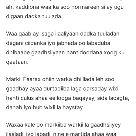
ah, kaddibna waa ka soo hormareen si ay ugu
digaan dadka tuulada.
Waa qaab ay isaga ilaaliyaan dadka tuuladan
degani ciidanka iyo jabhada oo labaduba
dhibaabe gaadhsiiyaan hantidoodana xoog ku
qaataan.
Markii Faarax dhiin warka dhiillada leh soo
gaadhay ayaa durtadiiba laga qarsaday wixii
hanti culus ahaa ee looga baqayey, sida lacagta,
dahab iyo hub wixii la haystay.
Waxaa kale oo markiiba warkii la gaadhsiiyey
ilaaladii iyo labadii nine e martida ahaa waa