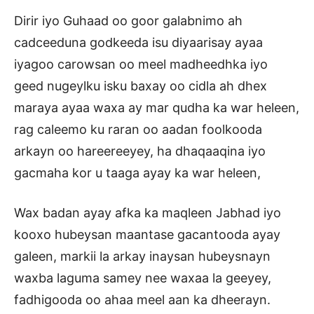
Dirir iyo Guhaad oo goor galabnimo ah
cadceeduna godkeeda isu diyaarisay ayaa
iyagoo carowsan oo meel madheedhka iyo
geed nugeylku isku baxay oo cidla ah dhex
maraya ayaa waxa ay mar qudha ka war heleen,
rag caleemo ku raran oo aadan foolkooda
arkayn oo hareereeyey, ha dhaqaaqina iyo
gacmaha kor u taaga ayay ka war heleen,
Wax badan ayay afka ka maqleen Jabhad iyo
kooxo hubeysan maantase gacantooda ayay
galeen, markii la arkay inaysan hubeysnayn
waxba laguma samey nee waxaa la geeyey,
fadhigooda oo ahaa meel aan ka dheerayn.