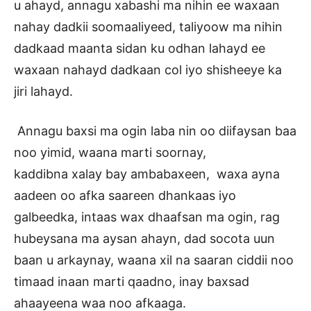
u ahayd, annagu xabashi ma nihin ee waxaan
nahay dadkii soomaaliyeed, taliyoow ma nihin
dadkaad maanta sidan ku odhan lahayd ee
waxaan nahayd dadkaan col iyo shisheeye ka
jiri lahayd.
Annagu baxsi ma ogin laba nin oo diifaysan baa
noo yimid, waana marti soornay,
kaddibna xalay bay ambabaxeen, waxa ayna
aadeen oo afka saareen dhankaas iyo
galbeedka, intaas wax dhaafsan ma ogin, rag
hubeysana ma aysan ahayn, dad socota uun
baan u arkaynay, waana xil na saaran ciddii noo
timaad inaan marti qaadno, inay baxsad
ahaayeena waa noo afkaaga.