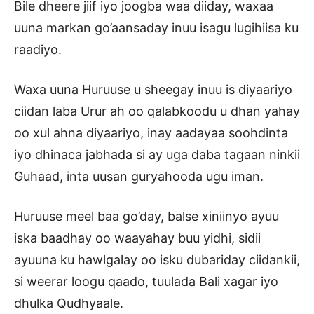
Bile dheere jiif iyo joogba waa diiday, waxaa
uuna markan go’aansaday inuu isagu lugihiisa ku
raadiyo.
Waxa uuna Huruuse u sheegay inuu is diyaariyo
ciidan laba Urur ah oo qalabkoodu u dhan yahay
oo xul ahna diyaariyo, inay aadayaa soohdinta
iyo dhinaca jabhada si ay uga daba tagaan ninkii
Guhaad, inta uusan guryahooda ugu iman.
Huruuse meel baa go’day, balse xiniinyo ayuu
iska baadhay oo waayahay buu yidhi, sidii
ayuuna ku hawlgalay oo isku dubariday ciidankii,
si weerar loogu qaado, tuulada Bali xagar iyo
dhulka Qudhyaale.