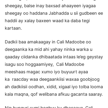
sheegay, balse inay baxsad ahaayeen iyagaa
sheegay oo haddana Jabhadda u sii gudbeen ee
haddii ay xalay baxeen waad ka daba tegi
kartaan.
Dadkii baa amakaagay in Cali Madoobe oo
deegaanka ka mid ahi yahay ninka warka u
qaaday ciidanka dhibaatada intaas le’eg geystay
isagu soo hoggaamiyey, Cali Madoobe
meeshaas magac xumo iyo buyuurt ayaa
ka raacday waa deegaankiisi waxaa goobjoog
ah dadkiisii oodhan, xidid, xigaal iyo tolba looma
kala maqna, qof welibana afkuu gacanta saaray.
Nin hunguri xumi hogbuu ku dhacaaye, Cali