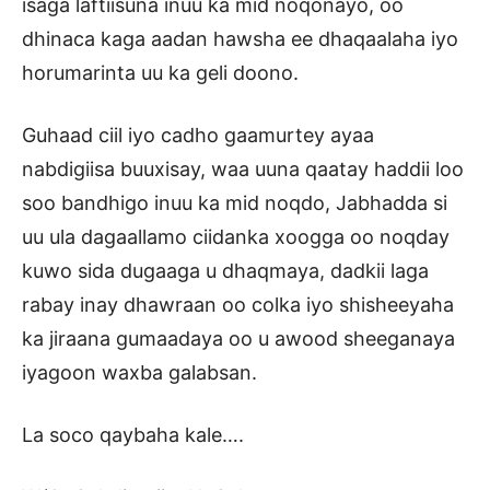
isaga laftiisuna inuu ka mid noqonayo, oo
dhinaca kaga aadan hawsha ee dhaqaalaha iyo
horumarinta uu ka geli doono.
Guhaad ciil iyo cadho gaamurtey ayaa
nabdigiisa buuxisay, waa uuna qaatay haddii loo
soo bandhigo inuu ka mid noqdo, Jabhadda si
uu ula dagaallamo ciidanka xoogga oo noqday
kuwo sida dugaaga u dhaqmaya, dadkii laga
rabay inay dhawraan oo colka iyo shisheeyaha
ka jiraana gumaadaya oo u awood sheeganaya
iyagoon waxba galabsan.
La soco qaybaha kale….