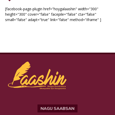
[facebook-page-plugin href="hoygalaashin" width="300"
height="300" cover="false" facepile="false" cta="false"
small="false" adapt="true" link="false" method="iframe" ]
NAGU SAABSAN