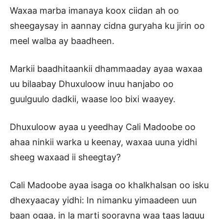
Waxaa marba imanaya koox ciidan ah oo
sheegaysay in aannay cidna guryaha ku jirin oo
meel walba ay baadheen.
Markii baadhitaankii dhammaaday ayaa waxaa
uu bilaabay Dhuxuloow inuu hanjabo oo
guulguulo dadkii, waase loo bixi waayey.
Dhuxuloow ayaa u yeedhay Cali Madoobe oo
ahaa ninkii warka u keenay, waxaa uuna yidhi
sheeg waxaad ii sheegtay?
Cali Madoobe ayaa isaga oo khalkhalsan oo isku
dhexyaacay yidhi: In nimanku yimaadeen uun
baan ogaa, in la marti soorayna waa taas laguu