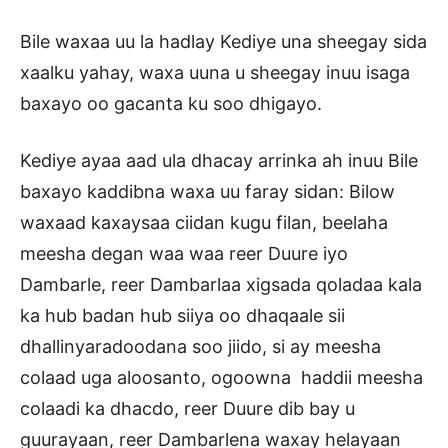
Bile waxaa uu la hadlay Kediye una sheegay sida
xaalku yahay, waxa uuna u sheegay inuu isaga
baxayo oo gacanta ku soo dhigayo.
Kediye ayaa aad ula dhacay arrinka ah inuu Bile
baxayo kaddibna waxa uu faray sidan: Bilow
waxaad kaxaysaa ciidan kugu filan, beelaha
meesha degan waa waa reer Duure iyo
Dambarle, reer Dambarlaa xigsada qoladaa kala
ka hub badan hub siiya oo dhaqaale sii
dhallinyaradoodana soo jiido, si ay meesha
colaad uga aloosanto, ogoowna haddii meesha
colaadi ka dhacdo, reer Duure dib bay u
guurayaan, reer Dambarlena waxay helayaan