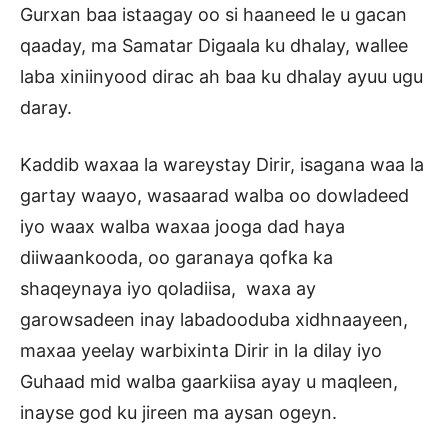
Gurxan baa istaagay oo si haaneed le u gacan
qaaday, ma Samatar Digaala ku dhalay, wallee
laba xiniinyood dirac ah baa ku dhalay ayuu ugu
daray.
Kaddib waxaa la wareystay Dirir, isagana waa la
gartay waayo, wasaarad walba oo dowladeed
iyo waax walba waxaa jooga dad haya
diiwaankooda, oo garanaya qofka ka
shaqeynaya iyo qoladiisa, waxa ay
garowsadeen inay labadooduba xidhnaayeen,
maxaa yeelay warbixinta Dirir in la dilay iyo
Guhaad mid walba gaarkiisa ayay u maqleen,
inayse god ku jireen ma aysan ogeyn.