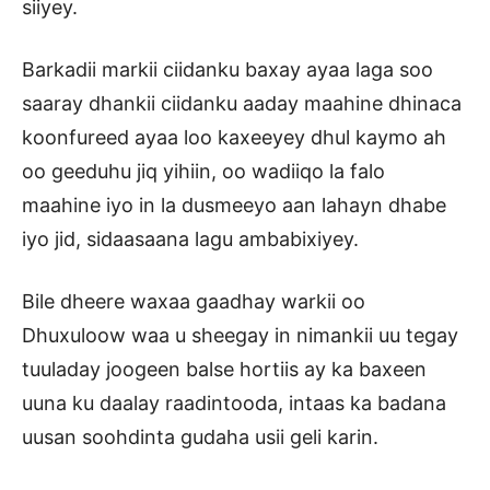
siiyey.
Barkadii markii ciidanku baxay ayaa laga soo
saaray dhankii ciidanku aaday maahine dhinaca
koonfureed ayaa loo kaxeeyey dhul kaymo ah
oo geeduhu jiq yihiin, oo wadiiqo la falo
maahine iyo in la dusmeeyo aan lahayn dhabe
iyo jid, sidaasaana lagu ambabixiyey.
Bile dheere waxaa gaadhay warkii oo
Dhuxuloow waa u sheegay in nimankii uu tegay
tuuladay joogeen balse hortiis ay ka baxeen
uuna ku daalay raadintooda, intaas ka badana
uusan soohdinta gudaha usii geli karin.