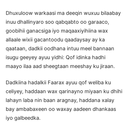
Dhuxuloow warkaasi ma deeqin wuxuu bilaabay
inuu dhallinyaro soo qabqabto oo garaaco,
goobihii ganacsiga iyo maqaaxiyihiina wax
allaale wixii gacantoodu qaadaysay ay ka
qaataan, dadkii oodhana intuu meel bannaan
isugu geeyey ayuu yidhi: Qof idinka hadhi
maayo ilaa aad sheegtaan meeshay ku jiraan.
Dadkiina hadalkii Faarax ayuu qof weliba ku
celiyey, haddaan wax qarinayno miyaan ku dhihi
lahayn laba nin baan aragnay, haddana xalay
bay ambabaxeen oo waxay aadeen dhankaas
iyo galbeedka.