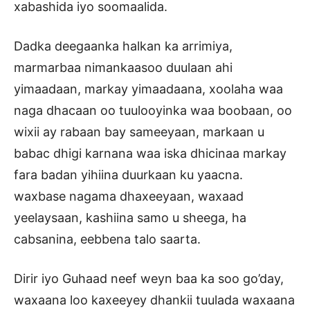
xabashida iyo soomaalida.
Dadka deegaanka halkan ka arrimiya,
marmarbaa nimankaasoo duulaan ahi
yimaadaan, markay yimaadaana, xoolaha waa
naga dhacaan oo tuulooyinka waa boobaan, oo
wixii ay rabaan bay sameeyaan, markaan u
babac dhigi karnana waa iska dhicinaa markay
fara badan yihiina duurkaan ku yaacna.
waxbase nagama dhaxeeyaan, waxaad
yeelaysaan, kashiina samo u sheega, ha
cabsanina, eebbena talo saarta.
Dirir iyo Guhaad neef weyn baa ka soo go’day,
waxaana loo kaxeeyey dhankii tuulada waxaana