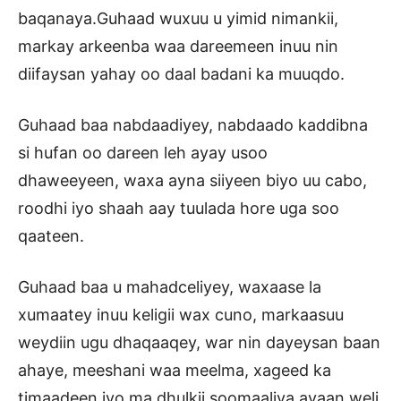
baqanaya.Guhaad wuxuu u yimid nimankii,
markay arkeenba waa dareemeen inuu nin
diifaysan yahay oo daal badani ka muuqdo.
Guhaad baa nabdaadiyey, nabdaado kaddibna
si hufan oo dareen leh ayay usoo
dhaweeyeen, waxa ayna siiyeen biyo uu cabo,
roodhi iyo shaah aay tuulada hore uga soo
qaateen.
Guhaad baa u mahadceliyey, waxaase la
xumaatey inuu keligii wax cuno, markaasuu
weydiin ugu dhaqaaqey, war nin dayeysan baan
ahaye, meeshani waa meelma, xageed ka
timaadeen iyo ma dhulkii soomaaliya ayaan weli