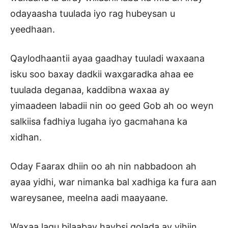
odayaasha tuulada iyo rag hubeysan u
yeedhaan.
Qaylodhaantii ayaa gaadhay tuuladi waxaana
isku soo baxay dadkii waxgaradka ahaa ee
tuulada deganaa, kaddibna waxaa ay
yimaadeen labadii nin oo geed Gob ah oo weyn
salkiisa fadhiya lugaha iyo gacmahana ka
xidhan.
Oday Faarax dhiin oo ah nin nabbadoon ah
ayaa yidhi, war nimanka bal xadhiga ka fura aan
wareysanee, meelna aadi maayaane.
Waxaa lagu bilaabay haybsi qolada ay yihiin,