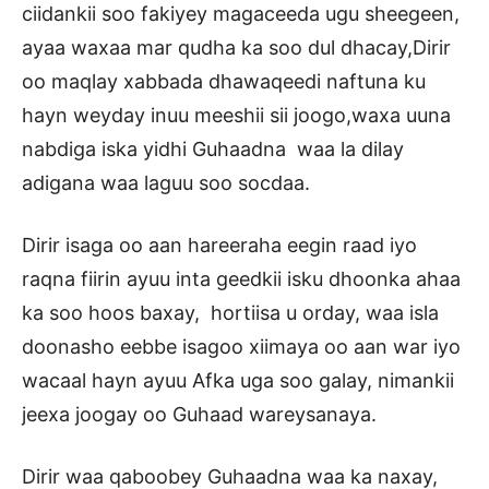
ciidankii soo fakiyey magaceeda ugu sheegeen,
ayaa waxaa mar qudha ka soo dul dhacay,Dirir
oo maqlay xabbada dhawaqeedi naftuna ku
hayn weyday inuu meeshii sii joogo,waxa uuna
nabdiga iska yidhi Guhaadna waa la dilay
adigana waa laguu soo socdaa.
Dirir isaga oo aan hareeraha eegin raad iyo
raqna fiirin ayuu inta geedkii isku dhoonka ahaa
ka soo hoos baxay, hortiisa u orday, waa isla
doonasho eebbe isagoo xiimaya oo aan war iyo
wacaal hayn ayuu Afka uga soo galay, nimankii
jeexa joogay oo Guhaad wareysanaya.
Dirir waa qaboobey Guhaadna waa ka naxay,