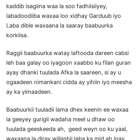
kaddib isagiina waa la soo fadhiisiiyey,
labadoodiiba waxaa loo xidhay Garduub iyo
Laba dible waxaana la saaray baabuurka
korkiisa.
Raggii baabuurka watay laftooda dareen cabsi
leh baa galay oo iyagoon xaabbo ku filan guran
ayay dhanki tuulada Afka la saareen, si ay u
ogaadeen nimankani cidda ay yihiin iyo meesha
ay ka yimaadeen.
Baabuurkii tuuladii lama dhex keenin ee waxaa
la geeyey gurigii wadaha meel u dhaw oo
tuulada geeskeeda ah, geed weyn oo ku yaal,
waxaana la diray wiilashii laba ka mid ah inay