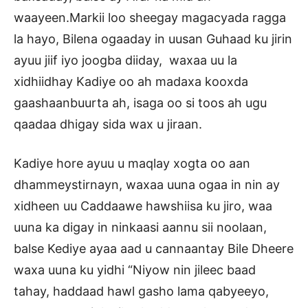
waayeen.Markii loo sheegay magacyada ragga
la hayo, Bilena ogaaday in uusan Guhaad ku jirin
ayuu jiif iyo joogba diiday, waxaa uu la
xidhiidhay Kadiye oo ah madaxa kooxda
gaashaanbuurta ah, isaga oo si toos ah ugu
qaadaa dhigay sida wax u jiraan.
Kadiye hore ayuu u maqlay xogta oo aan
dhammeystirnayn, waxaa uuna ogaa in nin ay
xidheen uu Caddaawe hawshiisa ku jiro, waa
uuna ka digay in ninkaasi aannu sii noolaan,
balse Kediye ayaa aad u cannaantay Bile Dheere
waxa uuna ku yidhi “Niyow nin jileec baad
tahay, haddaad hawl gasho lama qabyeeyo,