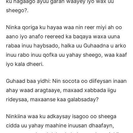
ku hagaago ayuu garan waayey iyo wax uu
sheego?.
Ninka qoriga ku hayaa waa nin reer miyi ah oo
aano iyo anafo reereed ka baqaya waxa uuna
rabaa inuu haybsado, halka uu Guhaadna u arko
inuu rabo inuu qofka uu yahay sheego, waa kaaf
iyo kala dheeri.
Guhaad baa yidhi: Nin socota oo diifeysan inaan
ahay waad aragtaaye, maxaad xabbada iigu
rideysaa, maxaanse kaa galabsaday?
Ninkiina waa ku adkaysay isagoo oo sheega
cidda uu yahay maahine inuusan dhaafayn,