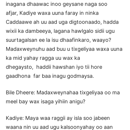
inagana dhaawac inoo geysane naga soo
afjar, Kadiye waxa uuna faray in ninka
Caddaawe ah uu aad uga digtoonaado, hadda
wixii ka dambeeya, lagana hawlgalo sidii ugu
suurtagalsan ee la isu dhaafinkaro, waayo?
Madaxweynuhu aad buu u tixgeliyaa waxa uuna
ka mid yahay ragga uu wax ka
dhegaysto, haddii hawshan iyo tii hore
gaadhona far baa inagu godmaysa.
Bile Dheere: Madaxweynahaa tixgeliyaa oo ma
meel bay wax isaga yihiin anigu?
Kadiye: Maya waa raggii ay isla soo jabeen
waana nin uu aad ugu kalsoonyahay oo aan