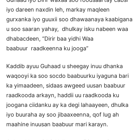
iyo dareen naxdin leh, markay maqleen
gurxanka iyo guuxii soo dhawaanaya kaabigana
u soo saaran yahay, dhulkay isku nabeen waa
dhabacdeen, “Dirir baa yidhi Waa
baabuur raadkeenna ku jooga”
Kaddib ayuu Guhaad u sheegay inuu dhanka
waqooyi ka soo socdo baabuurku iyaguna bari
ka yimaadeen, sidaas awgeed uusan baabuur
raadkooda arkayn, haddii uu raadkooda ku
joogana ciidanku ay ka degi lahaayeen, dhulka
iyo buuraha ay soo jibaaxeenna, qof lug ah
maahine inuusan baabuur mari karayn.