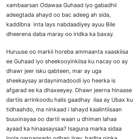
xambaarsan Odawaa Guhaad iyo gabadhii
adeegtada ahayd oo bac adeeg ah sida,
kaddibna inta lays nabdaadiyey ayuu Bile
dheerena daba maray oo iridka ka baxay.
Huruuse oo markii horeba ammaanta xaaskiisa
ee Guhaad iyo sheekooyinkiisa ku nacay oo ay
dhawr jeer isku qabteen, mar ay uga
sheekaysay ardaynimadoodi iyo heerka is
afgarad ee ka dhaxeeyey. Dhawr jeerna hinaase
dartiis arrinkoodu halis gaadhay ilaa ay Ubax ku
tidhaahdo, ma ninkaad i lahayd kaalintiisaan
buuxinayaa oo dartii waan u dhiman lahaa
ayaad ka hinaasaysaa? Isaguna marka sidaa
loola garnaqsado odhan jirey, hadba ninka