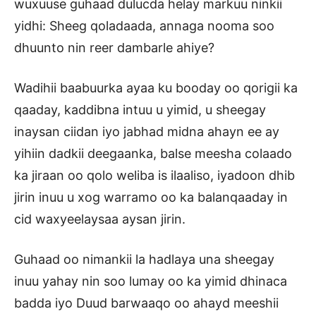
wuxuuse guhaad dulucda helay markuu ninkii
yidhi: Sheeg qoladaada, annaga nooma soo
dhuunto nin reer dambarle ahiye?
Wadihii baabuurka ayaa ku booday oo qorigii ka
qaaday, kaddibna intuu u yimid, u sheegay
inaysan ciidan iyo jabhad midna ahayn ee ay
yihiin dadkii deegaanka, balse meesha colaado
ka jiraan oo qolo weliba is ilaaliso, iyadoon dhib
jirin inuu u xog warramo oo ka balanqaaday in
cid waxyeelaysaa aysan jirin.
Guhaad oo nimankii la hadlaya una sheegay
inuu yahay nin soo lumay oo ka yimid dhinaca
badda iyo Duud barwaaqo oo ahayd meeshii