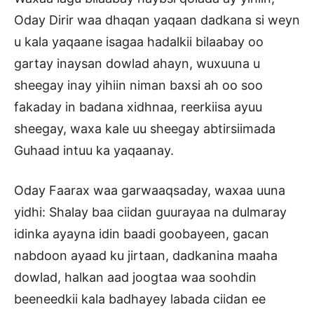
Oday Dirir waa dhaqan yaqaan dadkana si weyn
u kala yaqaane isagaa hadalkii bilaabay oo
gartay inaysan dowlad ahayn, wuxuuna u
sheegay inay yihiin niman baxsi ah oo soo
fakaday in badana xidhnaa, reerkiisa ayuu
sheegay, waxa kale uu sheegay abtirsiimada
Guhaad intuu ka yaqaanay.
Oday Faarax waa garwaaqsaday, waxaa uuna
yidhi: Shalay baa ciidan guurayaa na dulmaray
idinka ayayna idin baadi goobayeen, gacan
nabdoon ayaad ku jirtaan, dadkanina maaha
dowlad, halkan aad joogtaa waa soohdin
beeneedkii kala badhayey labada ciidan ee