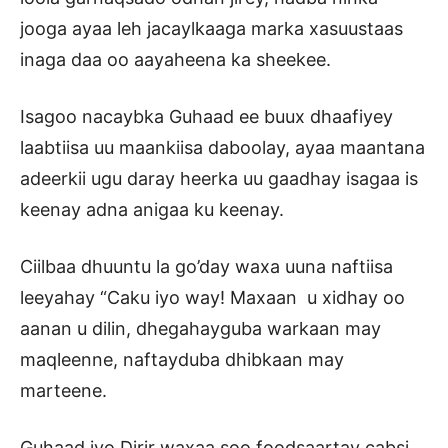
jooga ayaa leh jacaylkaaga marka xasuustaas
inaga daa oo aayaheena ka sheekee.
Isagoo nacaybka Guhaad ee buux dhaafiyey
laabtiisa uu maankiisa daboolay, ayaa maantana
adeerkii ugu daray heerka uu gaadhay isagaa is
keenay adna anigaa ku keenay.
Ciilbaa dhuuntu la go’day waxa uuna naftiisa
leeyahay “Caku iyo way! Maxaan u xidhay oo
aanan u dilin, dhegahayguba warkaan may
maqleenne, naftayduba dhibkaan may
marteene.
Guhaad iyo Dirir waxaa soo foodsaartay cabsi