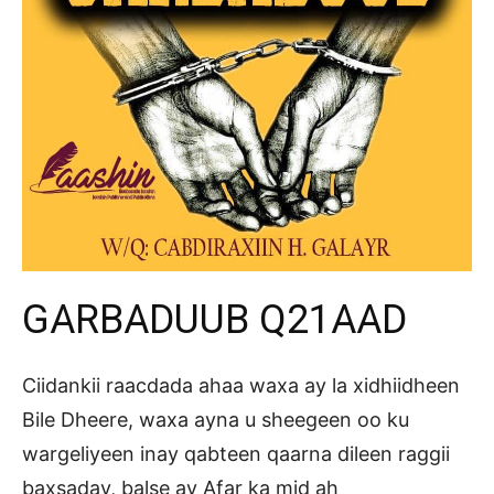
GARBADUUB Q21AAD
Ciidankii raacdada ahaa waxa ay la xidhiidheen
Bile Dheere, waxa ayna u sheegeen oo ku
wargeliyeen inay qabteen qaarna dileen raggii
baxsaday, balse ay Afar ka mid ah