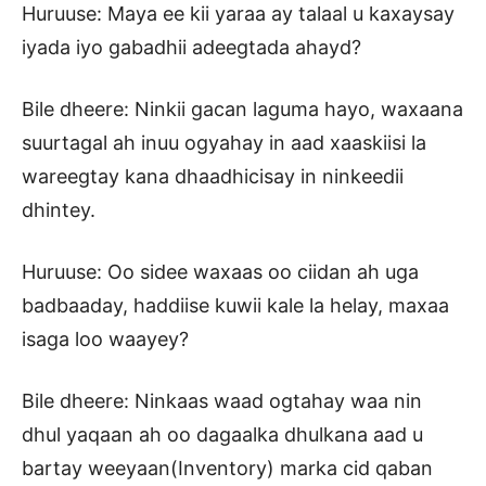
Huruuse: Maya ee kii yaraa ay talaal u kaxaysay
iyada iyo gabadhii adeegtada ahayd?
Bile dheere: Ninkii gacan laguma hayo, waxaana
suurtagal ah inuu ogyahay in aad xaaskiisi la
wareegtay kana dhaadhicisay in ninkeedii
dhintey.
Huruuse: Oo sidee waxaas oo ciidan ah uga
badbaaday, haddiise kuwii kale la helay, maxaa
isaga loo waayey?
Bile dheere: Ninkaas waad ogtahay waa nin
dhul yaqaan ah oo dagaalka dhulkana aad u
bartay weeyaan(Inventory) marka cid qaban