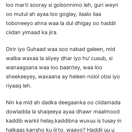
loo marti sooray si gobonnimo leh, guri weyn
oo mutul ah ayaa loo goglay, ilaalo ilaa
toboneeyo ahna waa la dul dhigay oo haddii
ciidan yimaad ka jira.
Dirir iyo Guhaad waa soo nabad galeen, mid
walba waxaa la siiyey dhar iyo hu’ cusub, si
wanaagsana waa loo baantey, waa loo
sheekeeyey, waxaana ay heleen nolol obsi iyo
riyaaq leh.
Nin ka mid ah dadka deegaanka oo ciidamada
dowladda la shaqeeya ayaa dhawr maalmood
kaddib warkii helay,kaddibna wuxuu is tusay in
halkaas kansho ku jirto, waayo? Haddii uu u