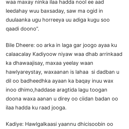
waa maxay ninka ilaa hadda nool ee aad
leedahay wuu baxsaday, saw ma ogid in
duulaanka ugu horreeya uu adiga kugu soo
qaadi doono”.
Bile Dheere: oo arka in laga gar joogo ayaa ku
calaacalay Kadiyoow niyaw waa dhab arrinkaad
ka dhawaajisay, maxaa yeelay waan
hawlyareystay, waxaanan is lahaa si dadban u
dil oo badheedhka ayaan ka baqay inuu wax
inoo dhimo,haddase aragtida lagu toogan
doona waxa aanan u direy oo ciidan badan oo
ilaa hadda ku raad jooga.
Kadiye: Hawlgalkaasi yaannu dhicisoobin oo