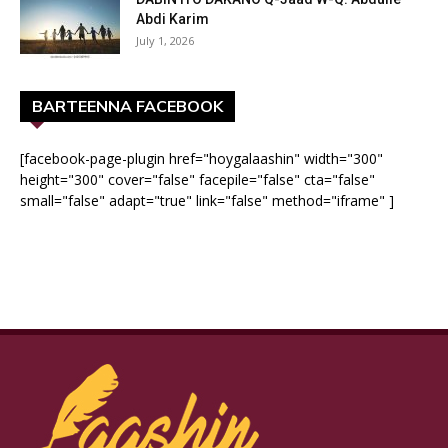
Abdi Karim
July 1, 2026
BARTEENNA FACEBOOK
[facebook-page-plugin href="hoygalaashin" width="300"
height="300" cover="false" facepile="false" cta="false"
small="false" adapt="true" link="false" method="iframe" ]