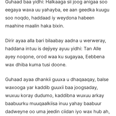
Guhaad baa yidhi: Halkaaga sii joog anigaa soo
eegaya waxa uu yahayba, ee aan geedka kuugu
soo noqdo, haddaad iy weydona habeen
maahine maalin haka bixin.
Dirir ayaa alla bari bilaabay aadna u werweray,
haddana intuu is dejiyey ayuu yidhi: Tan Alle
ayey noqone, orod waa ku sugayaa, Eebbena
wax dhiba kuma tusi doone.
Guhaad ayaa dhankii guuxa u dhaqaaqay, balse
waxooga yar kaddib guuxii baa joogsaday,
wuxuu koray dudumo, kaddibna wuxuu arkay
baabuurku muuqaalkiisa inuu yahay baabuur
dadweyne oo uma jeedin ciidan iyo wax hub ah,