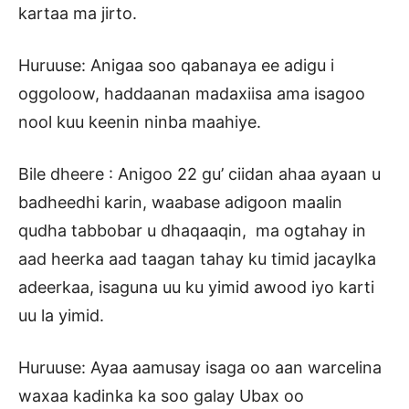
kartaa ma jirto.
Huruuse: Anigaa soo qabanaya ee adigu i
oggoloow, haddaanan madaxiisa ama isagoo
nool kuu keenin ninba maahiye.
Bile dheere : Anigoo 22 gu’ ciidan ahaa ayaan u
badheedhi karin, waabase adigoon maalin
qudha tabbobar u dhaqaaqin, ma ogtahay in
aad heerka aad taagan tahay ku timid jacaylka
adeerkaa, isaguna uu ku yimid awood iyo karti
uu la yimid.
Huruuse: Ayaa aamusay isaga oo aan warcelina
waxaa kadinka ka soo galay Ubax oo