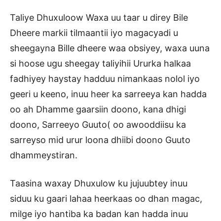
Taliye Dhuxuloow Waxa uu taar u direy Bile
Dheere markii tilmaantii iyo magacyadi u
sheegayna Bille dheere waa obsiyey, waxa uuna
si hoose ugu sheegay taliyihii Ururka halkaa
fadhiyey haystay hadduu nimankaas nolol iyo
geeri u keeno, inuu heer ka sarreeya kan hadda
oo ah Dhamme gaarsiin doono, kana dhigi
doono, Sarreeyo Guuto( oo awooddiisu ka
sarreyso mid urur loona dhiibi doono Guuto
dhammeystiran.
Taasina waxay Dhuxulow ku jujuubtey inuu
siduu ku gaari lahaa heerkaas oo dhan magac,
milge iyo hantiba ka badan kan hadda inuu