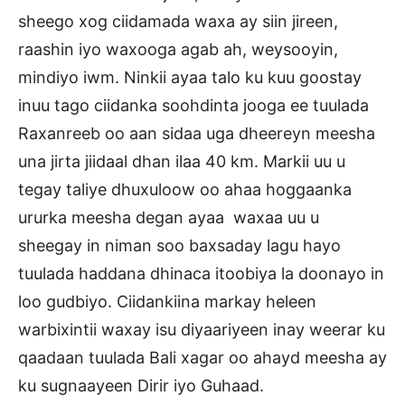
sheego xog ciidamada waxa ay siin jireen,
raashin iyo waxooga agab ah, weysooyin,
mindiyo iwm. Ninkii ayaa talo ku kuu goostay
inuu tago ciidanka soohdinta jooga ee tuulada
Raxanreeb oo aan sidaa uga dheereyn meesha
una jirta jiidaal dhan ilaa 40 km. Markii uu u
tegay taliye dhuxuloow oo ahaa hoggaanka
ururka meesha degan ayaa waxaa uu u
sheegay in niman soo baxsaday lagu hayo
tuulada haddana dhinaca itoobiya la doonayo in
loo gudbiyo. Ciidankiina markay heleen
warbixintii waxay isu diyaariyeen inay weerar ku
qaadaan tuulada Bali xagar oo ahayd meesha ay
ku sugnaayeen Dirir iyo Guhaad.