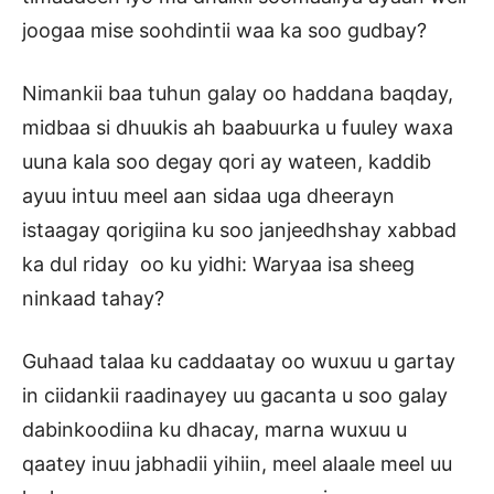
joogaa mise soohdintii waa ka soo gudbay?
Nimankii baa tuhun galay oo haddana baqday,
midbaa si dhuukis ah baabuurka u fuuley waxa
uuna kala soo degay qori ay wateen, kaddib
ayuu intuu meel aan sidaa uga dheerayn
istaagay qorigiina ku soo janjeedhshay xabbad
ka dul riday oo ku yidhi: Waryaa isa sheeg
ninkaad tahay?
Guhaad talaa ku caddaatay oo wuxuu u gartay
in ciidankii raadinayey uu gacanta u soo galay
dabinkoodiina ku dhacay, marna wuxuu u
qaatey inuu jabhadii yihiin, meel alaale meel uu