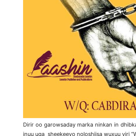
Dirir oo garowsaday marka ninkan in dhibka
inuu uga sheekeeyo noloshiisa wuxuu yiri “