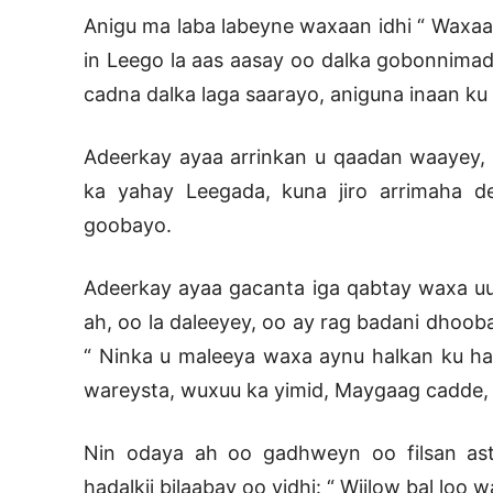
Anigu ma laba labeyne waxaan idhi “ Waxa
in Leego la aas aasay oo dalka gobonnimad
cadna dalka laga saarayo, aniguna inaan ku
Adeerkay ayaa arrinkan u qaadan waayey,
ka yahay Leegada, kuna jiro arrimaha d
goobayo.
Adeerkay ayaa gacanta iga qabtay waxa uu
ah, oo la daleeyey, oo ay rag badani dhooba
“ Ninka u maleeya waxa aynu halkan ku ha
wareysta, wuxuu ka yimid, Maygaag cadde,
Nin odaya ah oo gadhweyn oo filsan asta
hadalkii bilaabay oo yidhi: “ Wiilow bal loo 