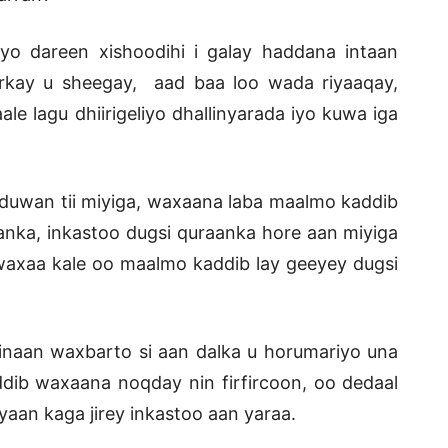
o dareen xishoodihi i galay haddana intaan
erkay u sheegay, aad baa loo wada riyaaqay,
 lagu dhiirigeliyo dhallinyarada iyo kuwa iga
 duwan tii miyiga, waxaana laba maalmo kaddib
raanka, inkastoo dugsi quraanka hore aan miyiga
waxaa kale oo maalmo kaddib lay geeyey dugsi
 inaan waxbarto si aan dalka u horumariyo una
addib waxaana noqday nin firfircoon, oo dedaal
aan kaga jirey inkastoo aan yaraa.