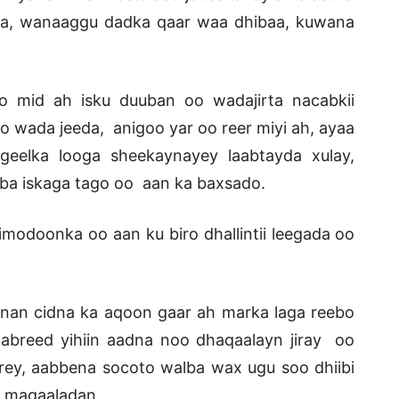
rka, wanaaggu dadka qaar waa dhibaa, kuwana
o mid ah isku duuban oo wadajirta nacabkii
 wada jeeda, anigoo yar oo reer miyi ah, ayaa
eelka looga sheekaynayey laabtayda xulay,
ba iskaga tago oo aan ka baxsado.
odoonka oo aan ku biro dhallintii leegada oo
an cidna ka aqoon gaar ah marka laga reebo
abreed yihiin aadna noo dhaqaalayn jiray oo
irey, aabbena socoto walba wax ugu soo dhiibi
y magaaladan.