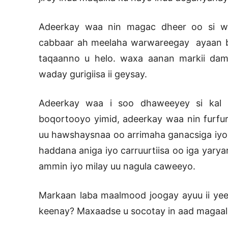
Adeerkay waa nin magac dheer oo si w
cabbaar ah meelaha warwareegay ayaan bil
taqaanno u helo. waxa aanan markii damb
waday gurigiisa ii geysay.
Adeerkay waa i soo dhaweeyey si kal i
boqortooyo yimid, adeerkay waa nin furfur
uu hawshaysnaa oo arrimaha ganacsiga i
haddana aniga iyo carruurtiisa oo iga yary
ammin iyo milay uu nagula caweeyo.
Markaan laba maalmood joogay ayuu ii yee
keenay? Maxaadse u socotay in aad magaala