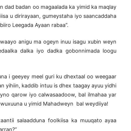
an dad badan oo magaalada ka yimid ka maqlay
iisa u dirirayaan, gumeystaha iyo saancaddaha
 biiro Leegada Ayaan rabaa”.
 waayo anigu ma ogeyn inuu isagu xubin weyn
edaalka dalka iyo dadka gobonnimada loogu
na i geeyey meel guri ku dhextaal oo weegaar
n yihiin, kaddib intuu is dhex taagay ayuu yidhi
yno qarow iyo calwasaadoow, bal ilmahaa yar
 wuxuuna u yimid Mahadweyn bal weydiiya!
antii salaadduna foolkiisa ka muuqato ayaa
warran?”