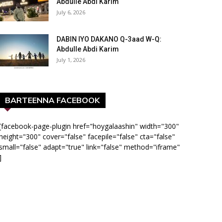
Abdulle Abdi Karim
July 6, 2026
DABIN IYO DAKANO Q-3aad W-Q:
Abdulle Abdi Karim
July 1, 2026
BARTEENNA FACEBOOK
[facebook-page-plugin href="hoygalaashin" width="300"
height="300" cover="false" facepile="false" cta="false"
small="false" adapt="true" link="false" method="iframe"
]