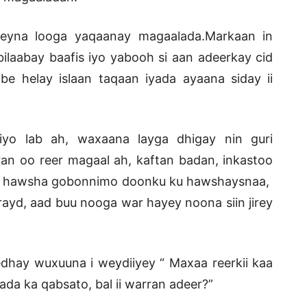
eyna looga yaqaanay magaalada.Markaan in
aabay baafis iyo yabooh si aan adeerkay cid
e helay islaan taqaan iyada ayaana siday ii
yo lab ah, waxaana layga dhigay nin guri
an oo reer magaal ah, kaftan badan, inkastoo
yo hawsha gobonnimo doonku ku hawshaysnaa,
arayd, aad buu nooga war hayey noona siin jirey
dhay wuxuuna i weydiiyey “ Maxaa reerkii kaa
da ka qabsato, bal ii warran adeer?”