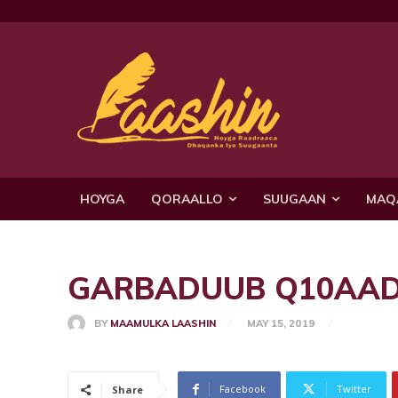
HOYGA
QORAALLO
SUUGAAN
MAQ
GARBADUUB Q10AAD W/
BY
MAAMULKA LAASHIN
MAY 15, 2019
Facebook
Twitter
Share