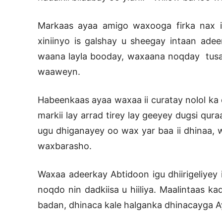
Markaas ayaa amigo waxooga firka nax iy
xiniinyo is galshay u sheegay intaan ade
waana layla booday, waxaana noqday tusaale
waaweyn.
Habeenkaas ayaa waxaa ii curatay nolol ka
markii lay arrad tirey lay geeyey dugsi qu
ugu dhiganayey oo wax yar baa ii dhinaa, 
waxbarasho.
Waxaa adeerkay Abtidoon igu dhiirigeliyey
noqdo nin dadkiisa u hiiliya. Maalintaas k
badan, dhinaca kale halganka dhinacayga Ay