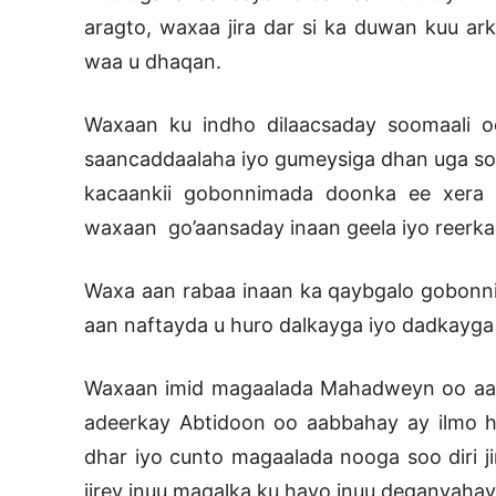
aragto, waxaa jira dar si ka duwan kuu a
waa u dhaqan.
Waxaan ku indho dilaacsaday soomaali o
saancaddaalaha iyo gumeysiga dhan uga soo
kacaankii gobonnimada doonka ee xera g
waxaan go’aansaday inaan geela iyo reerka
Waxa aan rabaa inaan ka qaybgalo gobonnim
aan naftayda u huro dalkayga iyo dadkayga
Waxaan imid magaalada Mahadweyn oo aan
adeerkay Abtidoon oo aabbahay ay ilmo h
dhar iyo cunto magaalada nooga soo diri j
jirey inuu maqalka ku hayo inuu deganyaha