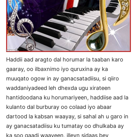
Haddii aad aragto dal horumar la taaban karo
gaaray, oo ilbaxnimo iyo quruxina ay ka
muuqato ogow in ay ganacsatadiisu, si qiiro
waddaniyadeed leh dhexda ugu xirateen
hantidoodana ku horumariyeen, haddiise aad la
kulanto dal burburay oo colaad iyo abaar
dartood la kabsan waayay, si sahal ah u garo in
ay ganacsatadiisu ku tumatay oo dhulkaba ay
ka soo qaadi waayeen, illeyn sidaas bey