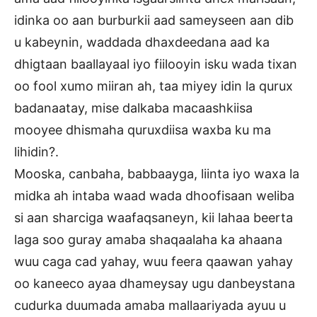
idinka oo aan burburkii aad sameyseen aan dib
u kabeynin, waddada dhaxdeedana aad ka
dhigtaan baallayaal iyo fiilooyin isku wada tixan
oo fool xumo miiran ah, taa miyey idin la qurux
badanaatay, mise dalkaba macaashkiisa
mooyee dhismaha quruxdiisa waxba ku ma
lihidin?.
Mooska, canbaha, babbaayga, liinta iyo waxa la
midka ah intaba waad wada dhoofisaan weliba
si aan sharciga waafaqsaneyn, kii lahaa beerta
laga soo guray amaba shaqaalaha ka ahaana
wuu caga cad yahay, wuu feera qaawan yahay
oo kaneeco ayaa dhameysay ugu danbeystana
cudurka duumada amaba mallaariyada ayuu u