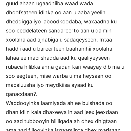
guud ahaan ugaadhiiba waad wada
dhoofsateen idinka oo aan u aaba yeelin
dheddigga iyo laboodkoodaba, waxaadna ku
soo beddelateen sandareerto aan u qalmin
xoolaha aad ajnabiga u sadaqeyseen. Intaa
haddii aad u bareerteen baahanihii xoolaha
lahaa ee maciishadda aad ku qaaliyeyseen
rubaca hilibka ahna gadan kari waayay dib ma u
soo eegteen, mise warba u ma heysaan oo
macaluusha iyo meydkiisa ayaad ku
qanacdaan?.
Waddooyinka laamiyada ah ee bulshada oo
dhan idiin kala dhaxeeya in aad jeex jeexdaan
oo aad tubbooyin bililiqada ah dhex dhigtaan
ama aad fiilooyinka isgaarsiinta dhex marisaan,