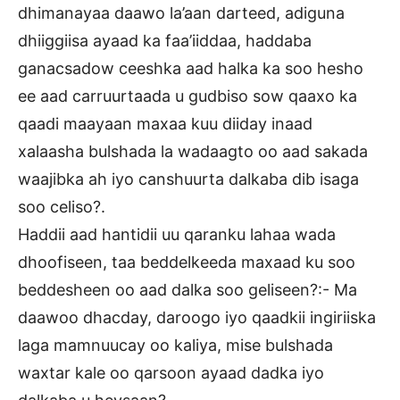
dhimanayaa daawo la’aan darteed, adiguna
dhiiggiisa ayaad ka faa’iiddaa, haddaba
ganacsadow ceeshka aad halka ka soo hesho
ee aad carruurtaada u gudbiso sow qaaxo ka
qaadi maayaan maxaa kuu diiday inaad
xalaasha bulshada la wadaagto oo aad sakada
waajibka ah iyo canshuurta dalkaba dib isaga
soo celiso?.
Haddii aad hantidii uu qaranku lahaa wada
dhoofiseen, taa beddelkeeda maxaad ku soo
beddesheen oo aad dalka soo geliseen?:- Ma
daawoo dhacday, daroogo iyo qaadkii ingiriiska
laga mamnuucay oo kaliya, mise bulshada
waxtar kale oo qarsoon ayaad dadka iyo