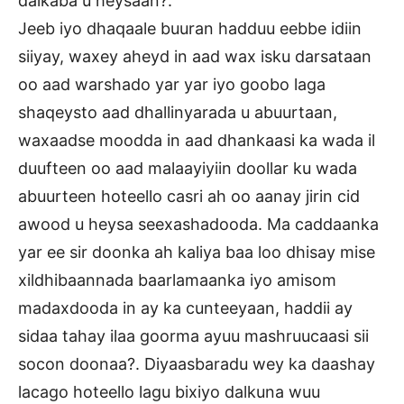
dalkaba u heysaan?.
Jeeb iyo dhaqaale buuran hadduu eebbe idiin
siiyay, waxey aheyd in aad wax isku darsataan
oo aad warshado yar yar iyo goobo laga
shaqeysto aad dhallinyarada u abuurtaan,
waxaadse moodda in aad dhankaasi ka wada il
duufteen oo aad malaayiyiin doollar ku wada
abuurteen hoteello casri ah oo aanay jirin cid
awood u heysa seexashadooda. Ma caddaanka
yar ee sir doonka ah kaliya baa loo dhisay mise
xildhibaannada baarlamaanka iyo amisom
madaxdooda in ay ka cunteeyaan, haddii ay
sidaa tahay ilaa goorma ayuu mashruucaasi sii
socon doonaa?. Diyaasbaradu wey ka daashay
lacago hoteello lagu bixiyo dalkuna wuu