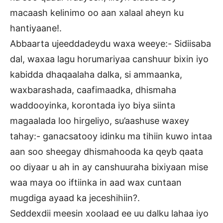
macaash kelinimo oo aan xalaal aheyn ku
hantiyaane!.
Abbaarta ujeeddadeydu waxa weeye:- Sidiisaba
dal, waxaa lagu horumariyaa canshuur bixin iyo
kabidda dhaqaalaha dalka, si ammaanka,
waxbarashada, caafimaadka, dhismaha
waddooyinka, korontada iyo biya siinta
magaalada loo hirgeliyo, su’aashuse waxey
tahay:- ganacsatooy idinku ma tihiin kuwo intaa
aan soo sheegay dhismahooda ka qeyb qaata
oo diyaar u ah in ay canshuuraha bixiyaan mise
waa maya oo iftiinka in aad wax cuntaan
mugdiga ayaad ka jeceshihiin?.
Seddexdii meesin xoolaad ee uu dalku lahaa iyo