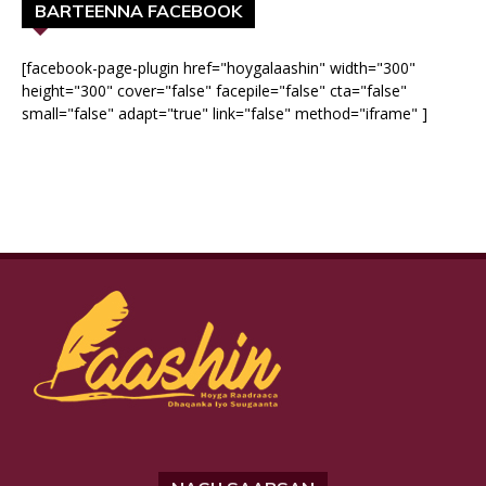
BARTEENNA FACEBOOK
[facebook-page-plugin href="hoygalaashin" width="300"
height="300" cover="false" facepile="false" cta="false"
small="false" adapt="true" link="false" method="iframe" ]