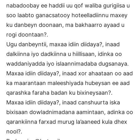
nabadoobay ee haddii uu qof waliba gurigiisa u
soo laabto ganacsatooy hoteelladiinnu maxey
ku danbeyn doonaan, ma bakhaarro ayaad u
rogi doontaan?.
Ugu danbeyntii, maxaa idiin diidaya?, inaad
dalkiinna iyo dadkiinna u hiillisaan, idinka oo
waddaniyadda iyo islaannimadaba dugsanaya.
Maxaa idiin diidaya?, inaad xor ahaataan oo aad
ka maarantaan maleeshiyada hubeysan ee aad
qarashka faraha badan ku bixineysaan?.
Maxaa idiin diidaya?, inaad canshuurta iska
bixisaan dowladnimadana aamintaan, adinka oo
qarankiinna farxad murug la’aaneed kula dhex
nool?.