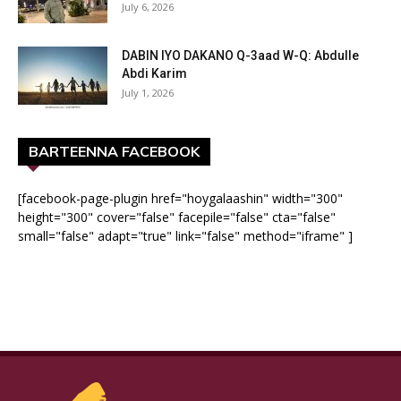
July 6, 2026
DABIN IYO DAKANO Q-3aad W-Q: Abdulle
Abdi Karim
July 1, 2026
BARTEENNA FACEBOOK
[facebook-page-plugin href="hoygalaashin" width="300"
height="300" cover="false" facepile="false" cta="false"
small="false" adapt="true" link="false" method="iframe" ]