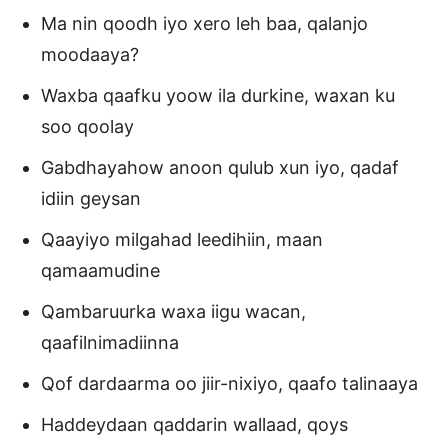
Ma nin qoodh iyo xero leh baa, qalanjo
moodaaya?
Waxba qaafku yoow ila durkine, waxan ku
soo qoolay
Gabdhayahow anoon qulub xun iyo, qadaf
idiin geysan
Qaayiyo milgahad leedihiin, maan
qamaamudine
Qambaruurka waxa iigu wacan,
qaafilnimadiinna
Qof dardaarma oo jiir-nixiyo, qaafo talinaaya
Haddeydaan qaddarin wallaad, qoys