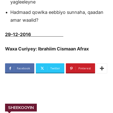
yagleeleyne
Hadmaad qowlka eebbiyo sunnaha, qaadan
amar waalid?
29-12-2016
Waxa Curiyey: Ibrahiim Cismaan Afrax
Facebook
Twitter
Pinterest
SHEEKOOYIN