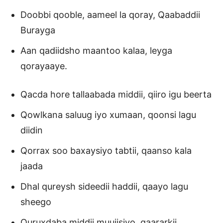
Doobbi qooble, aameel la qoray, Qaabaddii
Burayga
Aan qadiidsho maantoo kalaa, leyga
qorayaaye.
Qacda hore tallaabada middii, qiiro igu beerta
Qowlkana saluug iyo xumaan, qoonsi lagu
diidin
Qorrax soo baxaysiyo tabtii, qaanso kala
jaada
Dhal qureysh sideedii haddii, qaayo lagu
sheego
Quruxdaba middii muujisiyo, qaararkii