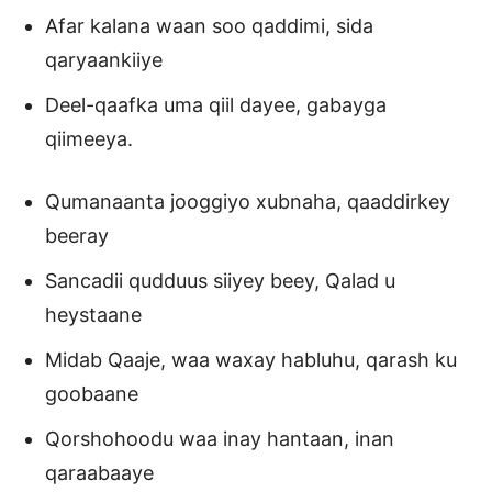
Afar kalana waan soo qaddimi, sida
qaryaankiiye
Deel-qaafka uma qiil dayee, gabayga
qiimeeya.
Qumanaanta jooggiyo xubnaha, qaaddirkey
beeray
Sancadii qudduus siiyey beey, Qalad u
heystaane
Midab Qaaje, waa waxay habluhu, qarash ku
goobaane
Qorshohoodu waa inay hantaan, inan
qaraabaaye