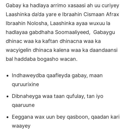
Gabay ka hadlaya arrimo xasaasi ah uu curiyey
Laashinka da’da yare e Ibraahin Cismaan Afrax
Ibraahin Nolosha, Laashinka ayaa wuxuu la
hadlayaa gabdhaha Soomaaliyeed, Gabaygu
dhinac waa ka kaftan dhinacna waa ka
wacyigelin dhinaca kalena waa ka daandaansi
bal haddaba bogasho wacan.
Indhaweydba qaafleyda gabay, maan
quruurixine
Dibnaheyga waa taan qufulay, tan iyo
qaaruune
Eeggana wax uun bey qasboon, qaadan kari
waayey