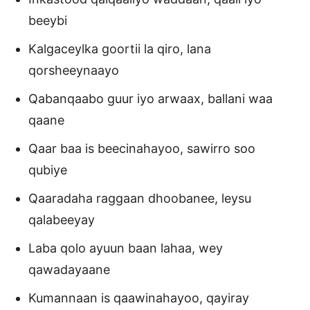
beeybi
Kalgaceylka goortii la qiro, lana
qorsheeynaayo
Qabanqaabo guur iyo arwaax, ballani waa
qaane
Qaar baa is beecinahayoo, sawirro soo
qubiye
Qaaradaha raggaan dhoobanee, leysu
qalabeeyay
Laba qolo ayuun baan lahaa, wey
qawadayaane
Kumannaan is qaawinahayoo, qayiray