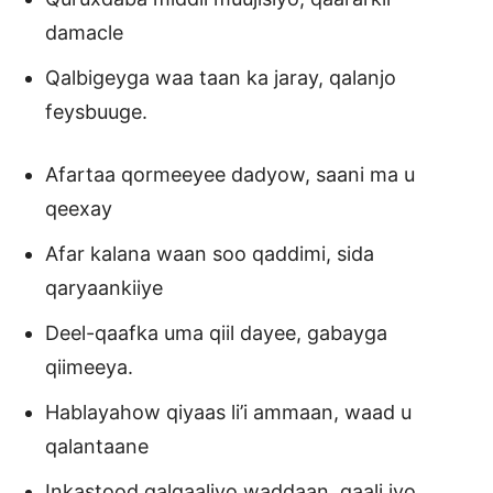
damacle
Qalbigeyga waa taan ka jaray, qalanjo
feysbuuge.
Afartaa qormeeyee dadyow, saani ma u
qeexay
Afar kalana waan soo qaddimi, sida
qaryaankiiye
Deel-qaafka uma qiil dayee, gabayga
qiimeeya.
Hablayahow qiyaas li’i ammaan, waad u
qalantaane
Inkastood qalqaaliyo waddaan, qaali iyo