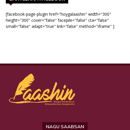
[facebook-page-plugin href="hoygalaashin" width="300"
height="300" cover="false" facepile="false" cta="false"
small="false" adapt="true" link="false" method="iframe" ]
NAGU SAABSAN