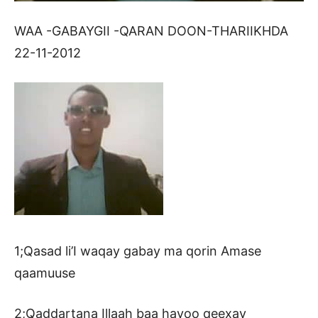
WAA -GABAYGII -QARAN DOON-THARIIKHDA
22-11-2012
1;Qasad li’I waqay gabay ma qorin Amase
qaamuuse
2;Qaddartana Illaah baa hayoo qeexay