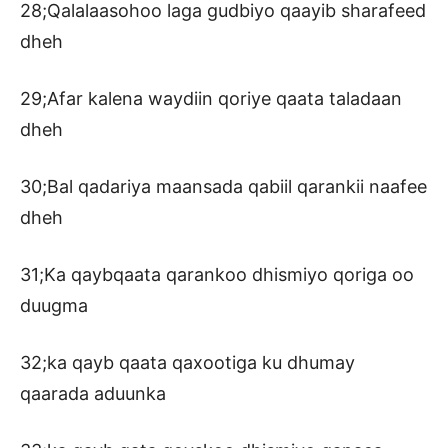
28;Qalalaasohoo laga gudbiyo qaayib sharafeed
dheh
29;Afar kalena waydiin qoriye qaata taladaan
dheh
30;Bal qadariya maansada qabiil qarankii naafee
dheh
31;Ka qaybqaata qarankoo dhismiyo qoriga oo
duugma
32;ka qayb qaata qaxootiga ku dhumay
qaarada aduunka