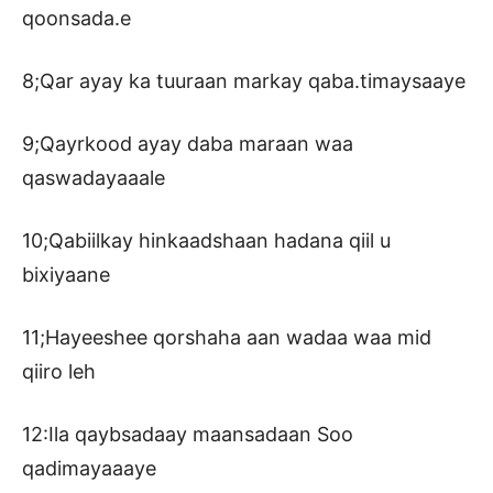
qoonsada.e
8;Qar ayay ka tuuraan markay qaba.timaysaaye
9;Qayrkood ayay daba maraan waa
qaswadayaaale
10;Qabiilkay hinkaadshaan hadana qiil u
bixiyaane
11;Hayeeshee qorshaha aan wadaa waa mid
qiiro leh
12:Ila qaybsadaay maansadaan Soo
qadimayaaaye