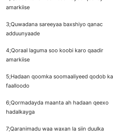
amarkiise
3;Quwadana sareeyaa baxshiyo qanac
adduunyaade
4;Qoraal laguma soo koobi karo qaadir
amarkiise
5;Hadaan qoomka soomaaliyeed qodob ka
faalloodo
6;Qormadayda maanta ah hadaan qeexo
hadalkayga
7;Qaranimadu waa waxan la siin duulka