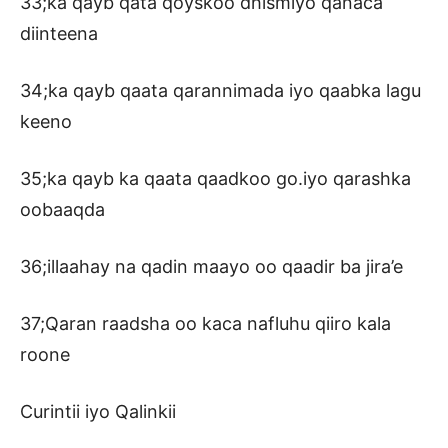
33;ka qayb qata qoyskoo dhismiyo qanaca
diinteena
34;ka qayb qaata qarannimada iyo qaabka lagu
keeno
35;ka qayb ka qaata qaadkoo go.iyo qarashka
oobaaqda
36;illaahay na qadin maayo oo qaadir ba jira’e
37;Qaran raadsha oo kaca nafluhu qiiro kala
roone
Curintii iyo Qalinkii