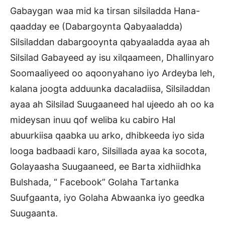
Gabaygan waa mid ka tirsan silsiladda Hana-
qaadday ee (Dabargoynta Qabyaaladda)
Silsiladdan dabargooynta qabyaaladda ayaa ah
Silsilad Gabayeed ay isu xilqaameen, Dhallinyaro
Soomaaliyeed oo aqoonyahano iyo Ardeyba leh,
kalana joogta adduunka dacaladiisa, Silsiladdan
ayaa ah Silsilad Suugaaneed hal ujeedo ah oo ka
mideysan inuu qof weliba ku cabiro Hal
abuurkiisa qaabka uu arko, dhibkeeda iyo sida
looga badbaadi karo, Silsillada ayaa ka socota,
Golayaasha Suugaaneed, ee Barta xidhiidhka
Bulshada, “ Facebook” Golaha Tartanka
Suufgaanta, iyo Golaha Abwaanka iyo geedka
Suugaanta.