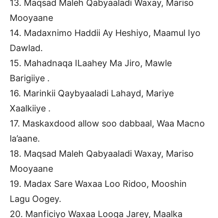
13. Maqsad Maleh Qabyaaladi Waxay, Mariso
Mooyaane
14. Madaxnimo Haddii Ay Heshiyo, Maamul Iyo
Dawlad.
15. Mahadnaqa ILaahey Ma Jiro, Mawle
Barigiiye .
16. Marinkii Qaybyaaladi Lahayd, Mariye
Xaalkiiye .
17. Maskaxdood allow soo dabbaal, Waa Macno
la’aane.
18. Maqsad Maleh Qabyaaladi Waxay, Mariso
Mooyaane
19. Madax Sare Waxaa Loo Ridoo, Mooshin
Lagu Oogey.
20. Manficiyo Waxaa Looga Jarey, Maalka