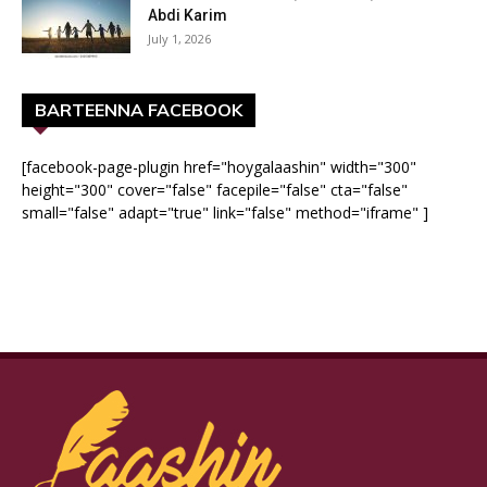
Abdi Karim
July 1, 2026
BARTEENNA FACEBOOK
[facebook-page-plugin href="hoygalaashin" width="300"
height="300" cover="false" facepile="false" cta="false"
small="false" adapt="true" link="false" method="iframe" ]