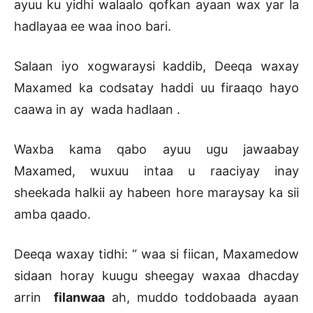
ayuu ku yidhi walaalo qofkan ayaan wax yar la
hadlayaa ee waa inoo bari.
Salaan iyo xogwaraysi kaddib, Deeqa waxay
Maxamed ka codsatay haddi uu firaaqo hayo
caawa in ay wada hadlaan .
Waxba kama qabo ayuu ugu jawaabay
Maxamed, wuxuu intaa u raaciyay inay
sheekada halkii ay habeen hore maraysay ka sii
amba qaado.
Deeqa waxay tidhi: “ waa si fiican, Maxamedow
sidaan horay kuugu sheegay waxaa dhacday
arrin
filanwaa
ah, muddo toddobaada ayaan