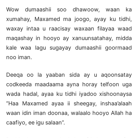
Wow dumaashii soo dhawoow, waan ka
xumahay, Maxamed ma joogo, ayay ku tidhi,
waxay intaa u raacisay waxaan filayaa waad
maqashay in hooyo ay xanuunsatahay, midda
kale waa lagu sugayay dumaashii goormaad
noo iman.
Deeqa oo la yaaban sida ay u aqoonsatay
codkeeda maadaama ayna horay telfoon uga
wada hadal, ayaa ku tidhi iyadoo xishoonaysa
“Haa Maxamed ayaa ii sheegay, inshaa’alaah
waan idin iman doonaa, walaalo hooyo Allah ha
caafiyo, ee igu salaan”.