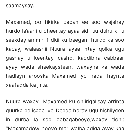
saamaysay.
Maxamed, oo fikirka badan ee soo wajahay
hurdo la’aani u dheertay ayaa sidii uu duhurkii u
seexday ammin fiidkii ku beegan hurdo ka soo
kacay, walaashii Nuura ayaa intay qolka ugu
gashay u keentay casho, kaddibna cabbaar
ayay wada sheekaysteen, waxayna ka wada
hadlayn arooska Maxamed iyo hadal haynta
xaafadda ka jirta.
Nuura waxay Maxamed ku dhiirigalisay arrinta
guurka ee isaga iyo Deeqa horay ugu hishiiyeen
in durba la soo gabagabeeyo,waxay tidhi:
“Maxamadow hooyo mar walba adiga ayay kaa