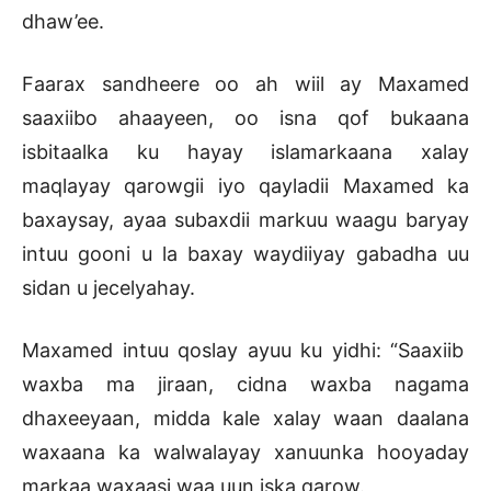
dhaw’ee.
Faarax sandheere oo ah wiil ay Maxamed
saaxiibo ahaayeen, oo isna qof bukaana
isbitaalka ku hayay islamarkaana xalay
maqlayay qarowgii iyo qayladii Maxamed ka
baxaysay, ayaa subaxdii markuu waagu baryay
intuu gooni u la baxay waydiiyay gabadha uu
sidan u jecelyahay.
Maxamed intuu qoslay ayuu ku yidhi: “Saaxiib
waxba ma jiraan, cidna waxba nagama
dhaxeeyaan, midda kale xalay waan daalana
waxaana ka walwalayay xanuunka hooyaday
markaa waxaasi waa uun iska qarow.