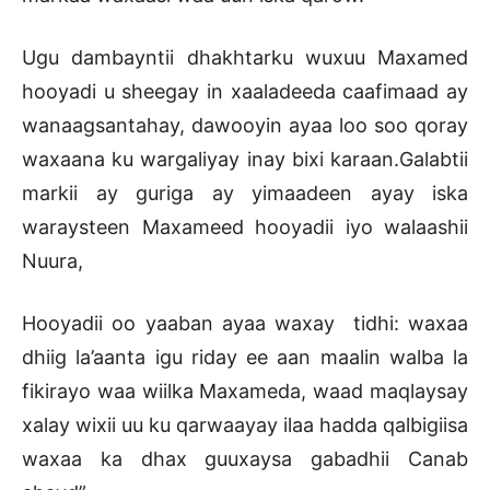
Ugu dambayntii dhakhtarku wuxuu Maxamed
hooyadi u sheegay in xaaladeeda caafimaad ay
wanaagsantahay, dawooyin ayaa loo soo qoray
waxaana ku wargaliyay inay bixi karaan.Galabtii
markii ay guriga ay yimaadeen ayay iska
waraysteen Maxameed hooyadii iyo walaashii
Nuura,
Hooyadii oo yaaban ayaa waxay tidhi: waxaa
dhiig la’aanta igu riday ee aan maalin walba la
fikirayo waa wiilka Maxameda, waad maqlaysay
xalay wixii uu ku qarwaayay ilaa hadda qalbigiisa
waxaa ka dhax guuxaysa gabadhii Canab