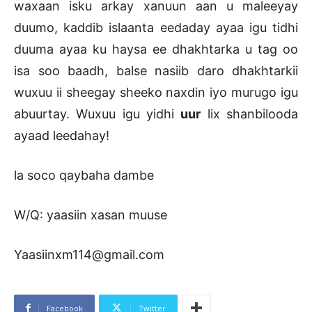
waxaan isku arkay xanuun aan u maleeyay
duumo, kaddib islaanta eedaday ayaa igu tidhi
duuma ayaa ku haysa ee dhakhtarka u tag oo
isa soo baadh, balse nasiib daro dhakhtarkii
wuxuu ii sheegay sheeko naxdin iyo murugo igu
abuurtay. Wuxuu igu yidhi
uur
lix shanbilooda
ayaad leedahay!
la soco qaybaha dambe
W/Q: yaasiin xasan muuse
Yaasiinxm114@gmail.com
Facebook
Twitter