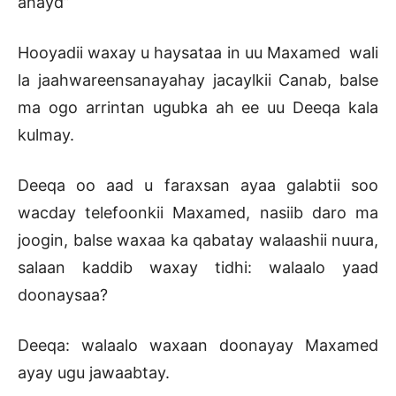
ahayd”
Hooyadii waxay u haysataa in uu Maxamed wali
la jaahwareensanayahay jacaylkii Canab, balse
ma ogo arrintan ugubka ah ee uu Deeqa kala
kulmay.
Deeqa oo aad u faraxsan ayaa galabtii soo
wacday telefoonkii Maxamed, nasiib daro ma
joogin, balse waxaa ka qabatay walaashii nuura,
salaan kaddib waxay tidhi: walaalo yaad
doonaysaa?
Deeqa: walaalo waxaan doonayay Maxamed
ayay ugu jawaabtay.