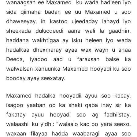
wanaagsan ee Maxamed ku wada hadleen iyo
sida qiimaha badan ee uu Maxamed u soo
dhaweeyay, in kastoo ujeedaday lahayd iyo
sheekada dulucdeedi aana wali la gaadhin,
haddana wakhtigaa ay isku heleen iyo wada
hadalkaa dhexmaray ayaa wax wayn u ahaa
Deeqa, iyadoo aad u faraxsan balse ka
walwalsan xanuunka Maxamed hooyadi ku soo
booday ayay seexatay.
Maxamed hadalka hooyadii ayuu soo kacay,
isagoo yaaban oo ka shaki qaba inay sir ka
fakatay ayuu hooyadi soo ag fadhiistay,
walaashii ku yidhi: “walaalo kac oo yara seexo,
waxaan filayaa hadda waabaragii ayaa soo