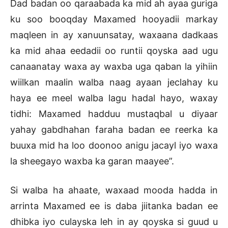
Dad badan oo qaraabada ka mid ah ayaa guriga
ku soo booqday Maxamed hooyadii markay
maqleen in ay xanuunsatay, waxaana dadkaas
ka mid ahaa eedadii oo runtii qoyska aad ugu
canaanatay waxa ay waxba uga qaban la yihiin
wiilkan maalin walba naag ayaan jeclahay ku
haya ee meel walba lagu hadal hayo, waxay
tidhi: Maxamed hadduu mustaqbal u diyaar
yahay gabdhahan faraha badan ee reerka ka
buuxa mid ha loo doonoo anigu jacayl iyo waxa
la sheegayo waxba ka garan maayee”.
Si walba ha ahaate, waxaad mooda hadda in
arrinta Maxamed ee is daba jiitanka badan ee
dhibka iyo culayska leh in ay qoyska si guud u