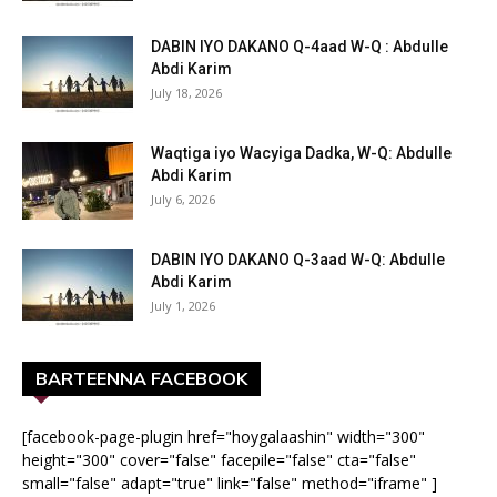
DABIN IYO DAKANO Q-4aad W-Q : Abdulle
Abdi Karim
July 18, 2026
Waqtiga iyo Wacyiga Dadka, W-Q: Abdulle
Abdi Karim
July 6, 2026
DABIN IYO DAKANO Q-3aad W-Q: Abdulle
Abdi Karim
July 1, 2026
BARTEENNA FACEBOOK
[facebook-page-plugin href="hoygalaashin" width="300"
height="300" cover="false" facepile="false" cta="false"
small="false" adapt="true" link="false" method="iframe" ]