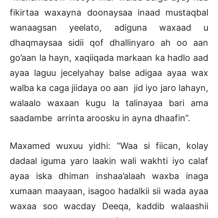
fikirtaa waxayna doonaysaa inaad mustaqbal
wanaagsan yeelato, adiguna waxaad u
dhaqmaysaa sidii qof dhallinyaro ah oo aan
go’aan la hayn, xaqiiqada markaan ka hadlo aad
ayaa laguu jecelyahay balse adigaa ayaa wax
walba ka caga jiidaya oo aan jid iyo jaro lahayn,
walaalo waxaan kugu la talinayaa bari ama
saadambe arrinta aroosku in ayna dhaafin”.
Maxamed wuxuu yidhi: “Waa si fiican, kolay
dadaal iguma yaro laakin wali wakhti iyo calaf
ayaa iska dhiman inshaa’alaah waxba inaga
xumaan maayaan, isagoo hadalkii sii wada ayaa
waxaa soo wacday Deeqa, kaddib walaashii