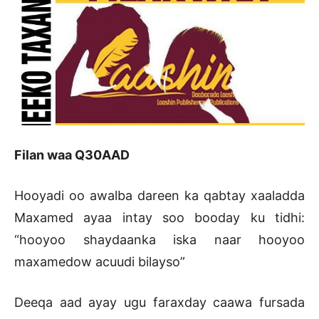
Filan waa Q30AAD
Hooyadi oo awalba dareen ka qabtay xaaladda
Maxamed ayaa intay soo booday ku tidhi:
“hooyoo shaydaanka iska naar hooyoo
maxamedow acuudi bilayso”
Deeqa aad ayay ugu faraxday caawa fursada