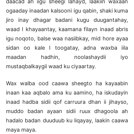
daacad ah iigu sheegi lahayd, laakiin waxaan
ogaaday inaadan kalsooni igu qabin, shaki kuma
jiro inay dhagar badani kugu duugantahay,
waad I khayaantay, kaamana filayn inaad abris
igu noqoto, balse waa nasiibkay, mid hore ayaa
sidan oo kale I toogatay, adna waxba iila
maadan hadhin, noolashaydii iyo
mustaqbalkaygii waad ku ciyaartay.
Wax walba ood caawa sheegto ha kayaabin
inaan kaa aqbalo ama ku aamino, ha iskudayin
inaad hadba sidii qof carruura dhan ii jihayso,
muddo badan ayaan sidii ruux dhagoola ah
hadalo badan duuduub ku liqayay, laakin caawa
maya maya.