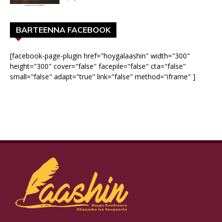
BARTEENNA FACEBOOK
[facebook-page-plugin href="hoygalaashin" width="300"
height="300" cover="false" facepile="false" cta="false"
small="false" adapt="true" link="false" method="iframe" ]