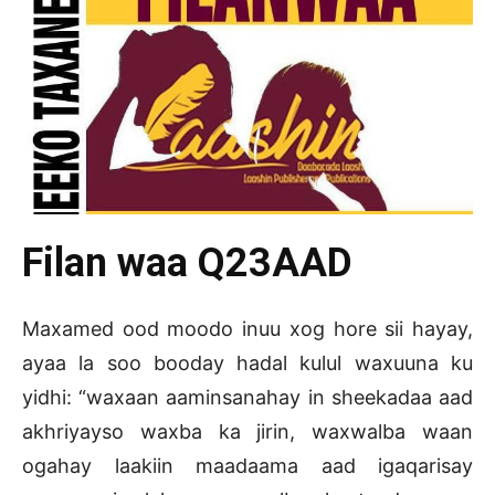
Filan waa Q23AAD
Maxamed ood moodo inuu xog hore sii hayay,
ayaa la soo booday hadal kulul waxuuna ku
yidhi: “waxaan aaminsanahay in sheekadaa aad
akhriyayso waxba ka jirin, waxwalba waan
ogahay laakiin maadaama aad igaqarisay