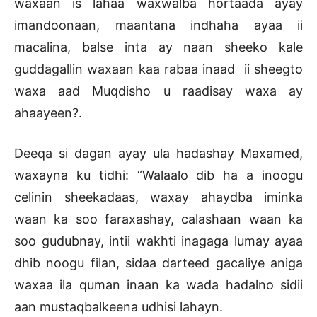
waxaan is lahaa waxwalba hortaada ayay
imandoonaan, maantana indhaha ayaa ii
macalina, balse inta ay naan sheeko kale
guddagallin waxaan kaa rabaa inaad ii sheegto
waxa aad Muqdisho u raadisay waxa ay
ahaayeen?.
Deeqa si dagan ayay ula hadashay Maxamed,
waxayna ku tidhi: “Walaalo dib ha a inoogu
celinin sheekadaas, waxay ahaydba iminka
waan ka soo faraxashay, calashaan waan ka
soo gudubnay, intii wakhti inagaga lumay ayaa
dhib noogu filan, sidaa darteed gacaliye aniga
waxaa ila quman inaan ka wada hadalno sidii
aan mustaqbalkeena udhisi lahayn.