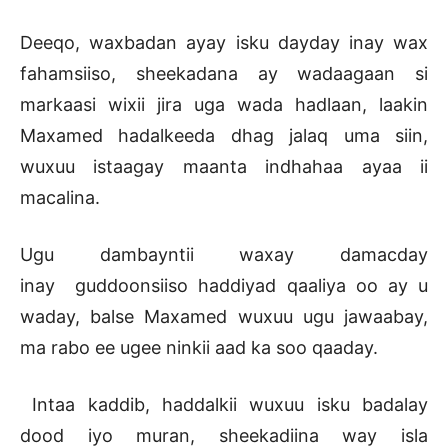
Deeqo, waxbadan ayay isku dayday inay wax
fahamsiiso, sheekadana ay wadaagaan si
markaasi wixii jira uga wada hadlaan, laakin
Maxamed hadalkeeda dhag jalaq uma siin,
wuxuu istaagay maanta indhahaa ayaa ii
macalina.
Ugu dambayntii waxay damacday
inay guddoonsiiso haddiyad qaaliya oo ay u
waday, balse Maxamed wuxuu ugu jawaabay,
ma rabo ee ugee ninkii aad ka soo qaaday.
Intaa kaddib, haddalkii wuxuu isku badalay
dood iyo muran, sheekadiina way isla