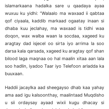
islamarkaana hadalka sare u qaadaya ayaa
wuxuu ku yidhi: “Walaalo ma waxaad ii qabtaa
qof ciyaala, kaddib markaad ogaatay inaan si
dhaba kuu jeclahay, ma waxaad is tidhi waa
doqon, wax walba waan la socdaa, xageed ku
aragtay dad isjecel oo sirta iyo arrima la soo
darsa kala qarsada, xageed ku aragtay qof shan
bilood laga maqnaa oo hal maalin xitaa aan lala
soo hadlin, iyadoo Taar iyo Telefoon arladda ka
buuxaan.
Haddii jacaylka aad sheegayso dhab kaa yahay
ama aad igu kalsoonthay, maalintaad Muqdisho
u sii ordaysay ayaad wixii kugu dhacay si