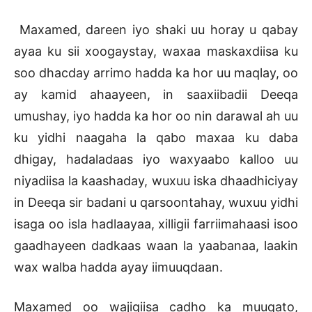
Maxamed, dareen iyo shaki uu horay u qabay
ayaa ku sii xoogaystay, waxaa maskaxdiisa ku
soo dhacday arrimo hadda ka hor uu maqlay, oo
ay kamid ahaayeen, in saaxiibadii Deeqa
umushay, iyo hadda ka hor oo nin darawal ah uu
ku yidhi naagaha la qabo maxaa ku daba
dhigay, hadaladaas iyo waxyaabo kalloo uu
niyadiisa la kaashaday, wuxuu iska dhaadhiciyay
in Deeqa sir badani u qarsoontahay, wuxuu yidhi
isaga oo isla hadlaayaa, xilligii farriimahaasi isoo
gaadhayeen dadkaas waan la yaabanaa, laakin
wax walba hadda ayay iimuuqdaan.
Maxamed oo wajigiisa cadho ka muuqato,