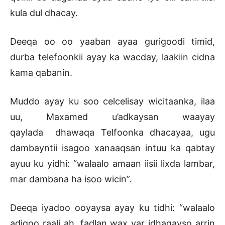
kula dul dhacay.
Deeqa oo oo yaaban ayaa gurigoodi timid,
durba telefoonkii ayay ka wacday, laakiin cidna
kama qabanin.
Muddo ayay ku soo celcelisay wicitaanka, ilaa
uu, Maxamed u’adkaysan waayay
qaylada dhawaqa Telfoonka dhacayaa, ugu
dambayntii isagoo xanaaqsan intuu ka qabtay
ayuu ku yidhi: “walaalo amaan iisii lixda lambar,
mar dambana ha isoo wicin”.
Deeqa iyadoo ooyaysa ayay ku tidhi: “walaalo
adigoo raali ah, fadlan wax yar idhagayso arrin