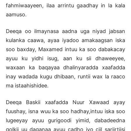
fahmiwaayeen, ilaa arrintu gaadhay in la kala
aamuso.
Deeqa oo ilmaynasa aadna uga niyad jabsan
kulanka caawa, ayaa iyadoo amakaagsan iska
soo baxday, Maxamed intuu ka soo dabakacay
ayuu ku yidhi isug, aan ku sii dhaweeyee,
waxaan ka baqayaa dhalinyaradda xaafadda
inay wadada kugu dhibaan, runtii wax la raaco
ma istaahishidee.
Deeqa Baskii xaafadda Nuur Xawaad ayay
fuushay, isna wuu ka soo hadhay,intuu iska soo
lugeeyay ayuu gurigoodi yimid, dabadeedna
qolkii uu daganaa ayuu cadho iyo ciil sariirtiisi