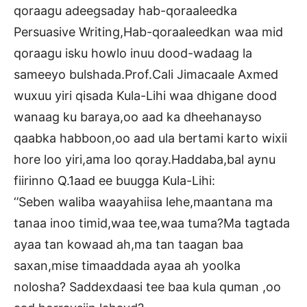
qoraagu adeegsaday hab-qoraaleedka
Persuasive Writing,Hab-qoraaleedkan waa mid
qoraagu isku howlo inuu dood-wadaag la
sameeyo bulshada.Prof.Cali Jimacaale Axmed
wuxuu yiri qisada Kula-Lihi waa dhigane dood
wanaag ku baraya,oo aad ka dheehanayso
qaabka habboon,oo aad ula bertami karto wixii
hore loo yiri,ama loo qoray.Haddaba,bal aynu
fiirinno Q.1aad ee buugga Kula-Lihi:
‘’Seben waliba waayahiisa lehe,maantana ma
tanaa inoo timid,waa tee,waa tuma?Ma tagtada
ayaa tan kowaad ah,ma tan taagan baa
saxan,mise timaaddada ayaa ah yoolka
nolosha? Saddexdaasi tee baa kula quman ,oo