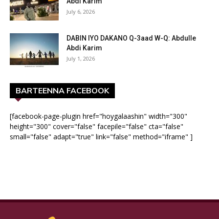
Abdi Karim
July 6, 2026
DABIN IYO DAKANO Q-3aad W-Q: Abdulle
Abdi Karim
July 1, 2026
BARTEENNA FACEBOOK
[facebook-page-plugin href="hoygalaashin" width="300"
height="300" cover="false" facepile="false" cta="false"
small="false" adapt="true" link="false" method="iframe" ]