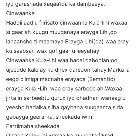
iyo garashada xaqaa’iqa ka dambeeya.
Cinwaanka
Haddii aad u fiirisato cinwaanka Kula-lihi waxaa
si gaar ah kuugu muuqanaya erayga Lihi,oo
lahaansho tilmaamaya.Erayga Lihi(da) waa eray
ku saabsan wax qof gaar u leeyahay
Cinwaanka Kula-lihi waa hadal daboolan,oo
ujeeddo kale ay ku dhex qarsoon tahay.Marka la
eego cilmiga macnaha erayada (Semantic)
erayga Kula -Lihi waa eray sarbeeb ah.Waxaa
jirta in sarbeebtu qurux iyo dhadhan wanaag u
yeesho hadalka,siiba qaybaha suugaanta,sida
gabayga,geerarka, sheekada iwm.
Farriimaha sheekada
Qisada Kula-Lihi waxaa ka muuqata fikrad