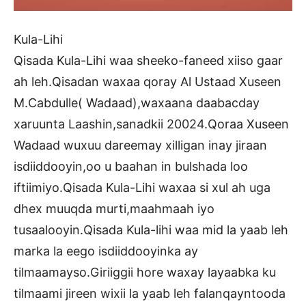
Kula-Lihi
Qisada Kula-Lihi waa sheeko-faneed xiiso gaar
ah leh.Qisadan waxaa qoray Al Ustaad Xuseen
M.Cabdulle( Wadaad),waxaana daabacday
xaruunta Laashin,sanadkii 20024.Qoraa Xuseen
Wadaad wuxuu dareemay xilligan inay jiraan
isdiiddooyin,oo u baahan in bulshada loo
iftiimiyo.Qisada Kula-Lihi waxaa si xul ah uga
dhex muuqda murti,maahmaah iyo
tusaalooyin.Qisada Kula-lihi waa mid la yaab leh
marka la eego isdiiddooyinka ay
tilmaamayso.Giriiggii hore waxay layaabka ku
tilmaami jireen wixii la yaab leh falanqayntooda