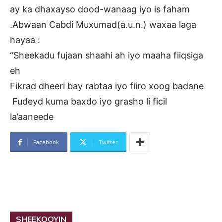
ay ka dhaxayso dood-wanaag iyo is faham
.Abwaan Cabdi Muxumad(a.u.n.) waxaa laga
hayaa :
‘’Sheekadu fujaan shaahi ah iyo maaha fiiqsiga
eh
Fikrad dheeri bay rabtaa iyo fiiro xoog badane
Fudeyd kuma baxdo iyo grasho li ficil
la’aaneede
Facebook
Twitter
SHEEKOOYIN