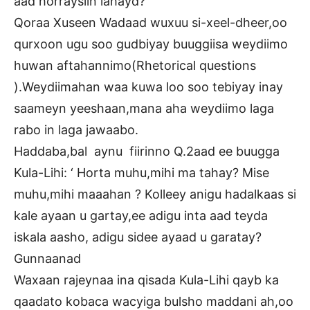
aad horraysiin lahayd?
Qoraa Xuseen Wadaad wuxuu si-xeel-dheer,oo
qurxoon ugu soo gudbiyay buuggiisa weydiimo
huwan aftahannimo(Rhetorical questions
).Weydiimahan waa kuwa loo soo tebiyay inay
saameyn yeeshaan,mana aha weydiimo laga
rabo in laga jawaabo.
Haddaba,bal aynu fiirinno Q.2aad ee buugga
Kula-Lihi: ‘ Horta muhu,mihi ma tahay? Mise
muhu,mihi maaahan ? Kolleey anigu hadalkaas si
kale ayaan u gartay,ee adigu inta aad teyda
iskala aasho, adigu sidee ayaad u garatay?
Gunnaanad
Waxaan rajeynaa ina qisada Kula-Lihi qayb ka
qaadato kobaca wacyiga bulsho maddani ah,oo