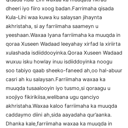
dheeri iyo fiiro xoog badan.Farrimaha qisada
Kula-Lihi waa kuwa ku salaysan jihaynta
akhristaha, si ay farriimaha saameyn u
yeeshaan.Waxaa Iyana farriimaha ka muuqda in
qoraa Xuseen Wadaad leeyahay xirfad la xiriirta
xulashada isdiiddooyinka.Qoraa Xuseen Wadaad
wuxuu isku howlay inuu isdiiddoyinka noogu
soo tabiyo qaab sheeko-faneed ah,oo hal-abuur
casri ah ku salaysan.Farriimaha waxaa ka
muuqda tusaalooyin iyo tusmo,si qoraagu u
xoojiyo fikirikiisa,welibana ugu qanciyo
akhristaha.Waxaa kaloo farriimaha ka muuqda
caddaymo diini ah,sida aayadaha qur’aanka.
Dhanka kale,farriimaha waxaa ka muuqda in