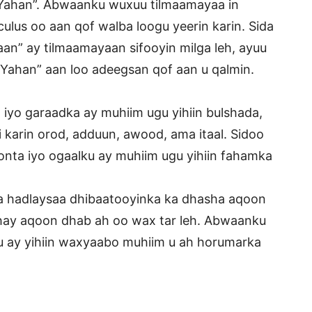
 Yahan”. Abwaanku wuxuu tilmaamayaa in
ulus oo aan qof walba loogu yeerin karin. Sida
an” ay tilmaamayaan sifooyin milga leh, ayuu
Yahan” aan loo adeegsan qof aan u qalmin.
iyo garaadka ay muhiim ugu yihiin bulshada,
 karin orod, adduun, awood, ama itaal. Sidoo
nta iyo ogaalku ay muhiim ugu yihiin fahamka
a hadlaysaa dhibaatooyinka ka dhasha aqoon
tahay aqoon dhab ah oo wax tar leh. Abwaanku
u ay yihiin waxyaabo muhiim u ah horumarka