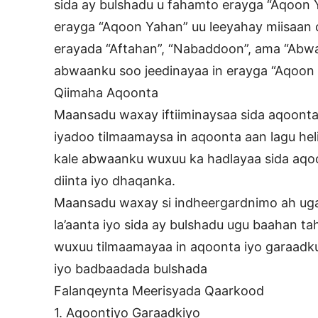
sida ay bulshadu u fahamto erayga “Aqoon
erayga “Aqoon Yahan” uu leeyahay miisaan c
erayada “Aftahan”, “Nabaddoon”, ama “Abwa
abwaanku soo jeedinayaa in erayga “Aqoon 
Qiimaha Aqoonta
Maansadu waxay iftiiminaysaa sida aqoonta 
iyadoo tilmaamaysa in aqoonta aan lagu heli
kale abwaanku wuxuu ka hadlayaa sida aqoo
diinta iyo dhaqanka.
Maansadu waxay si indheergardnimo ah ug
la’aanta iyo sida ay bulshadu ugu baahan 
wuxuu tilmaamayaa in aqoonta iyo garaadk
iyo badbaadada bulshada
Falanqeynta Meerisyada Qaarkood
1. Aqoontiyo Garaadkiyo