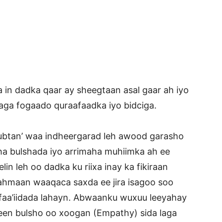
n dadka qaar ay sheegtaan asal gaar ah iyo
n laga fogaado quraafaadka iyo bidciga.
Cubtan’ waa indheergarad leh awood garasho
ha bulshada iyo arrimaha muhiimka ah ee
in leh oo dadka ku riixa inay ka fikiraan
fahmaan waaqaca saxda ee jira isagoo soo
faa’iidada lahayn. Abwaanku wuxuu leeyahay
een bulsho oo xoogan (Empathy) sida laga