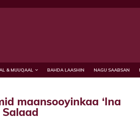
AL & MUUQAAL
BAHDA LAASHIN
NAGU SAABSAN
mid maansooyinkaa ‘Ina
 Salaad