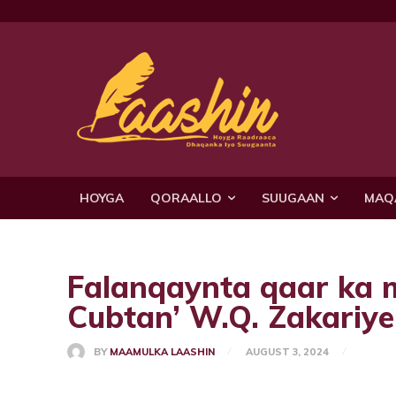
HOYGA
QORAALLO
SUUGAAN
MAQ
Falanqaynta qaar ka 
Cubtan’ W.Q. Zakariye
BY
MAAMULKA LAASHIN
AUGUST 3, 2024