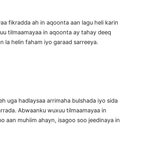
 fikradda ah in aqoonta aan lagu heli karin
u tilmaamayaa in aqoonta ay tahay deeq
an la helin faham iyo garaad sarreeya.
h uga hadlaysaa arrimaha bulshada iyo sida
darrada. Abwaanku wuxuu tilmaamayaa in
 aan muhiim ahayn, isagoo soo jeedinaya in