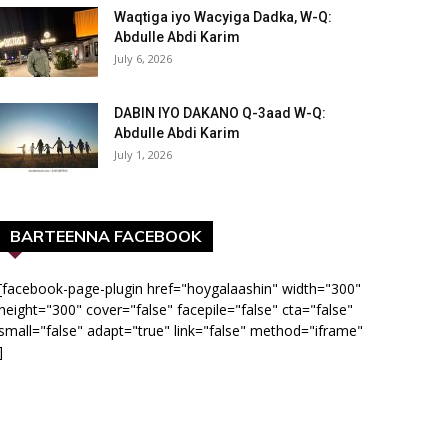
Waqtiga iyo Wacyiga Dadka, W-Q:
Abdulle Abdi Karim
July 6, 2026
DABIN IYO DAKANO Q-3aad W-Q:
Abdulle Abdi Karim
July 1, 2026
BARTEENNA FACEBOOK
[facebook-page-plugin href="hoygalaashin" width="300"
height="300" cover="false" facepile="false" cta="false"
small="false" adapt="true" link="false" method="iframe"
]