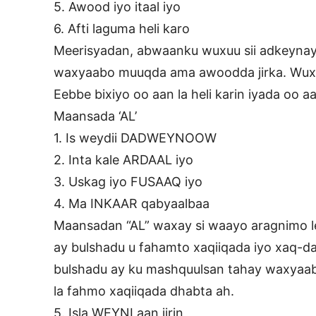
5. Awood iyo itaal iyo
6. Afti laguma heli karo
Meerisyadan, abwaanku wuxuu sii adkeynayaa
waxyaabo muuqda ama awoodda jirka. Wuxu
Eebbe bixiyo oo aan la heli karin iyada oo a
Maansada ‘AL’
1. Is weydii DADWEYNOOW
2. Inta kale ARDAAL iyo
3. Uskag iyo FUSAAQ iyo
4. Ma INKAAR qabyaalbaa
Maansadan “AL” waxay si waayo aragnimo le
ay bulshadu u fahamto xaqiiqada iyo xaq-
bulshadu ay ku mashquulsan tahay waxyaabo
la fahmo xaqiiqada dhabta ah.
5. Isla WEYNI aan jirin