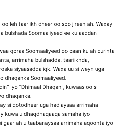
o leh taariikh dheer oo soo jireen ah. Waxay
tida bulshada Soomaaliyeed ee ku aaddan
, waa qoraa Soomaaliyeed oo caan ku ah curinta
nta, arrimaha bulshadda, taariikhda,
roska siyaasadda iqk. Waxa uu si weyn uga
iyo dhaqanka Soomaaliyeed.
in” iyo “Dhimaal Dhaqan”, kuwaas oo si
iyo dhaqanka.
y si qotodheer uga hadlaysaa arrimaha
atay kuwa u dhaqdhaqaaqa samaha iyo
 gaar ah u taabanaysaa arrimaha aqoonta iyo