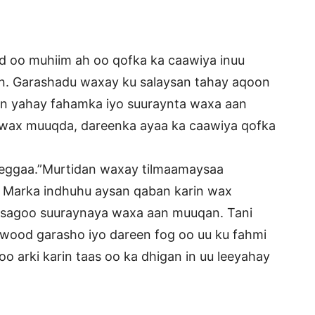
 oo muhiim ah oo qofka ka caawiya inuu
n. Garashadu waxay ku salaysan tahay aqoon
san yahay fahamka iyo suuraynta waxa aan
 wax muuqda, dareenka ayaa ka caawiya qofka
 eeggaa.”Murtidan waxay tilmaamaysaa
 Marka indhuhu aysan qaban karin wax
isagoo suuraynaya waxa aan muuqan. Tani
wood garasho iyo dareen fog oo uu ku fahmi
o arki karin taas oo ka dhigan in uu leeyahay