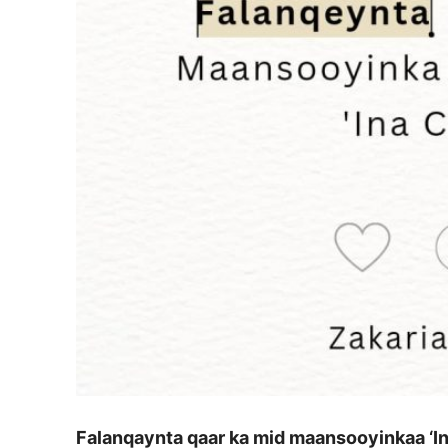
Falanqaynta qaar ka mid maansooyinkaa ‘I