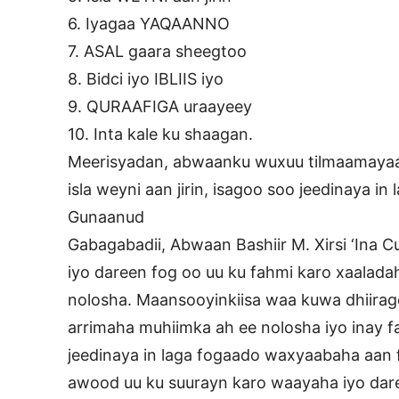
6. Iyagaa YAQAANNO
7. ASAL gaara sheegtoo
8. Bidci iyo IBLIIS iyo
9. QURAAFIGA uraayeey
10. Inta kale ku shaagan.
Meerisyadan, abwaanku wuxuu tilmaamayaa i
isla weyni aan jirin, isagoo soo jeedinaya i
Gunaanud
Gabagabadii, Abwaan Bashiir M. Xirsi ‘Ina 
iyo dareen fog oo uu ku fahmi karo xaalada
nolosha. Maansooyinkiisa waa kuwa dhiiragel
arrimaha muhiimka ah ee nolosha iyo inay 
jeedinaya in laga fogaado waxyaabaha aan 
awood uu ku suurayn karo waayaha iyo dar