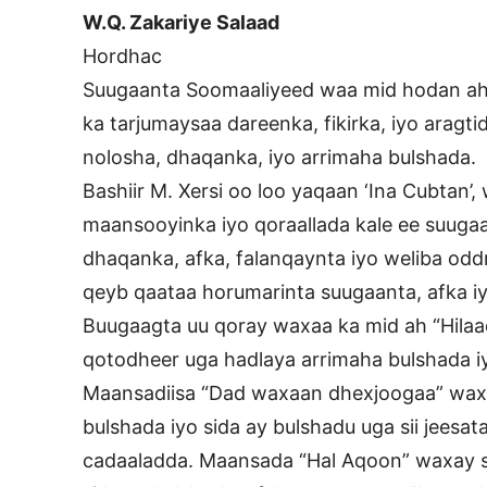
W.Q. Zakariye Salaad
Hordhac
Suugaanta Soomaaliyeed waa mid hodan ah o
ka tarjumaysaa dareenka, fikirka, iyo arag
nolosha, dhaqanka, iyo arrimaha bulshada.
Bashiir M. Xersi oo loo yaqaan ‘Ina Cubtan’
maansooyinka iyo qoraallada kale ee suugaa
dhaqanka, afka, falanqaynta iyo weliba odd
qeyb qaataa horumarinta suugaanta, afka 
Buugaagta uu qoray waxaa ka mid ah “Hilaad
qotodheer uga hadlaya arrimaha bulshada 
Maansadiisa “Dad waxaan dhexjoogaa” waxa
bulshada iyo sida ay bulshadu uga sii jees
cadaaladda. Maansada “Hal Aqoon” waxay si