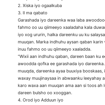
2. Xiska iyo ogaalkuba
3. Il ma qabato
Garashada iyo dareenka waa laba awoodood
fahmo oo uu qiimeeyo xaaladaha kala duwa
iyo xog ururin, halka dareenku uu ku salay
muuqan. Marka indhuhu aysan qaban karin
inuu fahmo oo uu qiimeeyo xaaladda.
“Wixii aan indhuhu qaban, dareen baan ku
awoodda qofka ee garashada iyo dareenka.
muuqda, dareenka ayaa buuxiya booskaas, 
waxay muujinaysaa in abwaanku leeyahay a
karo waxa aan muuqan ama aan si toos ah lo
dareen bulsho oo xooggan.
4. Orod iyo Adduun iyo