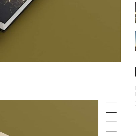
——
——
——
——