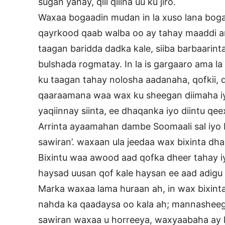
sugan yahay, qiil qiilna uu ku jiro.
Waxaa bogaadin mudan in la xuso lana bog
qayrkood qaab walba oo ay tahay maaddi am
taagan baridda dadka kale, siiba barbaari
bulshada rogmatay. In la is gargaaro ama la
ku taagan tahay nolosha aadanaha, qofkii, q
qaaraamana waa wax ku sheegan diimaha i
yaqiinnay siinta, ee dhaqanka iyo diintu q
Arrinta ayaamahan dambe Soomaali sal iyo
sawiran’. waxaan ula jeedaa wax bixinta dh
Bixintu waa awood aad qofka dheer tahay iy
haysad uusan qof kale haysan ee aad adigu ke
Marka waxaa lama huraan ah, in wax bixinta
nahda ka qaadaysa oo kala ah; mannasheega
sawiran waxaa u horreeya, waxyaabaha ay ka 