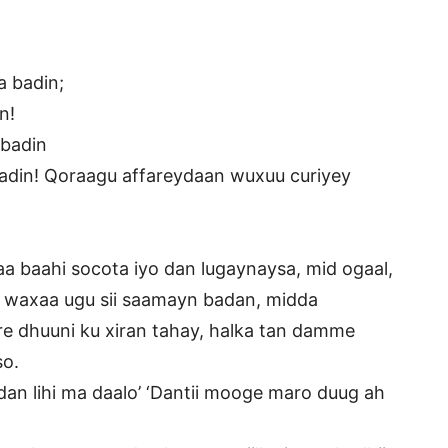
 badin;
n!
 badin
badin! Qoraagu affareydaan wuxuu curiyey
 baahi socota iyo dan lugaynaysa, mid ogaal,
 waxaa ugu sii saamayn badan, midda
e dhuuni ku xiran tahay, halka tan damme
so.
n lihi ma daalo’ ‘Dantii mooge maro duug ah