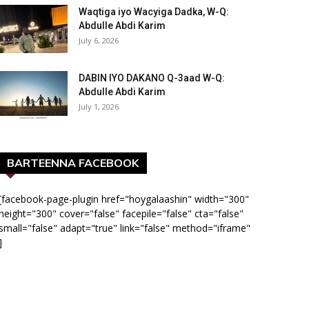
Waqtiga iyo Wacyiga Dadka, W-Q:
Abdulle Abdi Karim
July 6, 2026
DABIN IYO DAKANO Q-3aad W-Q:
Abdulle Abdi Karim
July 1, 2026
BARTEENNA FACEBOOK
[facebook-page-plugin href="hoygalaashin" width="300"
height="300" cover="false" facepile="false" cta="false"
small="false" adapt="true" link="false" method="iframe"
]