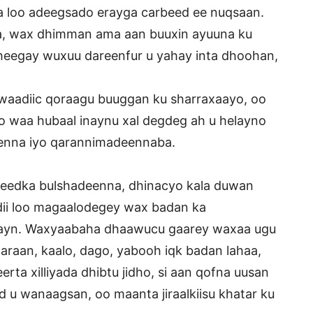
a loo adeegsado erayga carbeed ee nuqsaan.
, wax dhimman ama aan buuxin ayuuna ku
heegay wuxuu dareenfur u yahay inta dhoohan,
aadiic qoraagu buuggan ku sharraxaayo, oo
lno waa hubaal inaynu xal degdeg ah u helayno
enna iyo qarannimadeennaba.
smeedka bulshadeenna, dhinacyo kala duwan
dii loo magaalodegey wax badan ka
hayn. Waxyaabaha dhaawucu gaarey waxaa ugu
qaaraan, kaalo, dago, yabooh iqk badan lahaa,
ta xilliyada dhibtu jidho, si aan qofna uusan
d u wanaagsan, oo maanta jiraalkiisu khatar ku