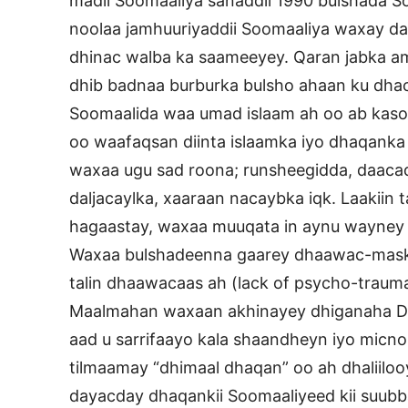
madii Soomaaliya sanaddii 1990 bulshada S
noolaa jamhuuriyaddii Soomaaliya waxay d
dhinac walba ka saameeyey. Qaran jabka a
dhib badnaa burburka bulsho ahaan ku dha
Soomaalida waa umad islaam ah oo ab kas
oo waafaqsan diinta islaamka iyo dhaqan
waxaa ugu sad roona; runsheegidda, daacad
daljacaylka, xaaraan nacaybka iqk. Laakiin 
hagaastay, waxaa muuqata in aynu wayney
Waxaa bulshadeenna gaarey dhaawac-maske
talin dhaawacaas ah (lack of psycho-trauma
Maalmahan waxaan akhinayey dhiganaha 
aad u sarrifaayo kala shaandheyn iyo mic
tilmaamay “dhimaal dhaqan” oo ah dhaliiloo
dayacday dhaqankii Soomaaliyeed kii suubb