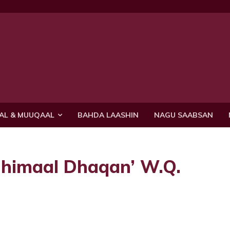
AL & MUUQAAL
BAHDA LAASHIN
NAGU SAABSAN
Dhimaal Dhaqan’ W.Q.