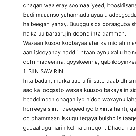
dhaqan waa eray soomaaliyeed, booskiisan
Badi maaanso yahannada ayaa u adeegsada
halbeegan yahay. Buuggu sida qoraaguba s
halka uu baraarujin doono inta damman.
Waxaan kusoo koobayaa afar ka mid ah maw
aan isleeyahay haddii intaan aynu xal u he
qofnimadeenna, qoyskeenna, qabiilooyinke
1. SIIN SAWIRIN
Inta badan, marka aad u fiirsato qaab dhi
aad ka joogsato waxaa kuusoo baxaya in si
beddelmeen dhaqan iyo hiddo waxaynu la
horreeya siintii deeqeed iyo bixinta hanti, 
oo dhammaan iskugu tegaya bulsho is taageer
gadaal ugu harin kelina u noqon. Dhaqan aa