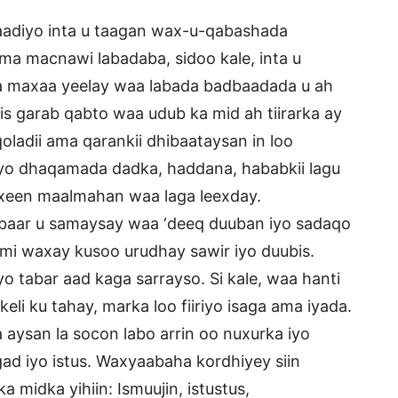
aadiyo inta u taagan wax-u-qabashada
a macnawi labadaba, sidoo kale, inta u
nta maxaa yeelay waa labada badbaadada u ah
 is garab qabto waa udub ka mid ah tiirarka ay
oladii ama qarankii dhibaataysan in loo
yo dhaqamada dadka, haddana, hababkii lagu
eexeen maalmahan waa laga leexday.
 baar u samaysay waa ‘deeq duuban iyo sadaqo
ami waxay kusoo urudhay sawir iyo duubis.
o tabar aad kaga sarrayso. Si kale, waa hanti
li ku tahay, marka loo fiiriyo isaga ama iyada.
 aysan la socon labo arrin oo nuxurka iyo
d iyo istus. Waxyaabaha kordhiyey siin
midka yihiin: Ismuujin, istustus,