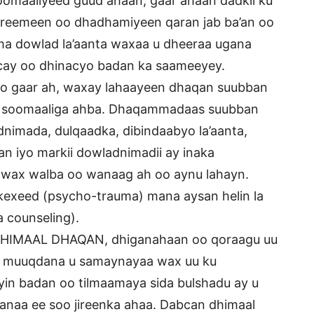
oomaaliyeed guud ahaan, gaar ahaan dadkii ku
areemeen oo dhadhamiyeen qaran jab ba’an oo
ma dowlad la’aanta waxaa u dheeraa ugana
cay oo dhinacyo badan ka saameeyey.
oo gaar ah, waxay lahaayeen dhaqan suubban
ka soomaaliga ahba. Dhaqammadaas suubban
nimada, dulqaadka, dibindaabyo la’aanta,
tan iyo markii dowladnimadii ay inaka
 wax walba oo wanaag ah oo aynu lahayn.
xeed (psycho-trauma) mana aysan helin la
 counseling).
DHIMAAL DHAQAN, dhiganahaan oo qoraagu uu
no muuqdana u samaynayaa wax uu ku
yin badan oo tilmaamaya sida bulshadu ay u
anaa ee soo jireenka ahaa. Dabcan dhimaal