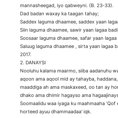
mannasheegad, iyo qabweyni. (B. 23-33).
Dad badan waxay ka taagan tahay;
Saddex laguma dhaamee, saddex yaan lagaa
Siin laguma dhaamee, sawir yaan lagaa badi
Soosaar laguma dhaamee, safar yaan lagaa
Saluug laguma dhaamee , sirta yaan lagaa 
2017.
2. DANAYSI
Nooluhu kalama maarmo, siiba aadanuhu waa
aqoon ama aqool mid ay tahayba, haddana,
maaddiga ah ama maskaxeed, oo tan ay hor
dhako ama dhimir hagayso ama hagaajinay
Soomaalidu waa iyaga ku maahmaaha ‘Qof da
horteed ayuu dhammaadaa’ iqk.