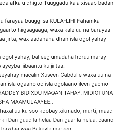
eda afka u dhigto Tuuggadu kala xisaab badan
u farayaa buuggiisa KULA-LIHI Fahamka
gaarto hiigsagaaga, waxa kale uu na barayaa
aa jirta, wax aadanaha dhan isla ogol yahay
la ogol yahay, bal eeg umadaha horuu maray
yeyba liibaantu ku jirtaa.
eeyahay macalin Xuseen Cabdulle waxa uu na
n isla ogaano oo isla ogolaano ileen gacmo
ri;: HADDEY BIDIXDU MAQAN TAHAY, MIDIGTUNA
SHA MAAMULAAYEE..
axal uu ku soo koobay xikmado, murti, maad
kii Dan guud la helaa Dan gaar la helaa, caano
a baxdaa waa Bakeyle mareen.