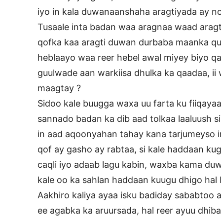
iyo in kala duwanaanshaha aragtiyada ay no
Tusaale inta badan waa aragnaa waad aragti
qofka kaa aragti duwan durbaba maanka qu
heblaayo waa reer hebel awal miyey biyo q
guulwade aan warkiisa dhulka ka qaadaa, i
maagtay ?
Sidoo kale buugga waxa uu farta ku fiiqaya
sannado badan ka dib aad tolkaa laaluush si
in aad aqoonyahan tahay kana tarjumeyso i
qof ay gasho ay rabtaa, si kale haddaan k
caqli iyo adaab lagu kabin, waxba kama du
kale oo ka sahlan haddaan kuugu dhigo hal b
Aakhiro kaliya ayaa isku badiday sababtoo
ee agabka ka aruursada, hal reer ayuu dhiba