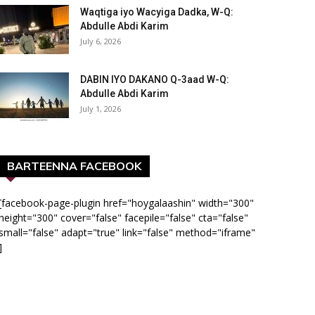
Waqtiga iyo Wacyiga Dadka, W-Q:
Abdulle Abdi Karim
July 6, 2026
DABIN IYO DAKANO Q-3aad W-Q:
Abdulle Abdi Karim
July 1, 2026
BARTEENNA FACEBOOK
[facebook-page-plugin href="hoygalaashin" width="300"
height="300" cover="false" facepile="false" cta="false"
small="false" adapt="true" link="false" method="iframe"
]