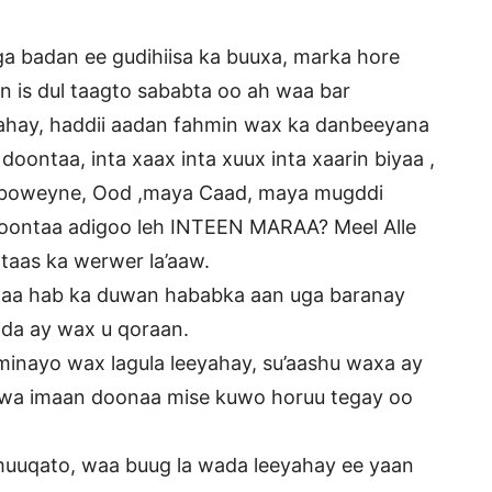
ga badan ee gudihiisa ka buuxa, marka hore
n is dul taagto sababta oo ah waa bar
ahay, haddii aadan fahmin wax ka danbeeyana
ontaa, inta xaax inta xuux inta xaarin biyaa ,
koboweyne, Ood ,maya Caad, maya mugddi
 doontaa adigoo leh INTEEN MARAA? Meel Alle
taas ka werwer la’aaw.
aa hab ka duwan hababka aan uga baranay
da ay wax u qoraan.
iminayo wax lagula leeyahay, su’aashu waxa ay
kuwa imaan doonaa mise kuwo horuu tegay oo
muuqato, waa buug la wada leeyahay ee yaan