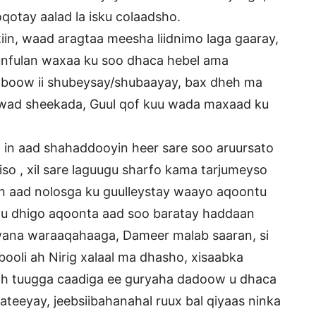
qotay aalad la isku colaadsho.
in, waad aragtaa meesha liidnimo laga gaaray,
nfulan waxaa ku soo dhaca hebel ama
aboow ii shubeysay/shubaayay, bax dheh ma
i wad sheekada, Guul qof kuu wada maxaad ku
a in aad shahaddooyin heer sare soo aruursato
iso , xil sare laguugu sharfo kama tarjumeyso
n aad nolosga ku guulleystay waayo aqoontu
ugu dhigo aqoonta aad soo baratay haddaan
wana waraaqahaaga, Dameer malab saaran, si
ooli ah Nirig xalaal ma dhasho, xisaabka
 ah tuugga caadiga ee guryaha dadoow u dhaca
ateeyay, jeebsiibahanahal ruux bal qiyaas ninka