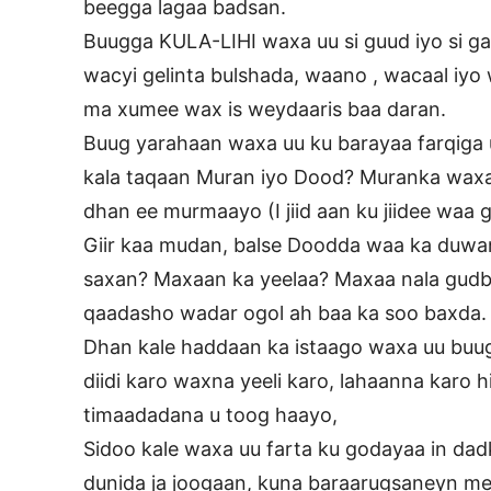
beegga lagaa badsan.
Buugga KULA-LIHI waxa uu si guud iyo si ga
wacyi gelinta bulshada, waano , wacaal iyo 
ma xumee wax is weydaaris baa daran.
Buug yarahaan waxa uu ku barayaa farqiga
kala taqaan Muran iyo Dood? Muranka waxa 
dhan ee murmaayo (I jiid aan ku jiidee w
Giir kaa mudan, balse Doodda waa ka duwa
saxan? Maxaan ka yeelaa? Maxaa nala gud
qaadasho wadar ogol ah baa ka soo baxda.
Dhan kale haddaan ka istaago waxa uu buug
diidi karo waxna yeeli karo, lahaanna karo h
timaadadana u toog haayo,
Sidoo kale waxa uu farta ku godayaa in dad
dunida ja joogaan, kuna baraarugsaneyn mee