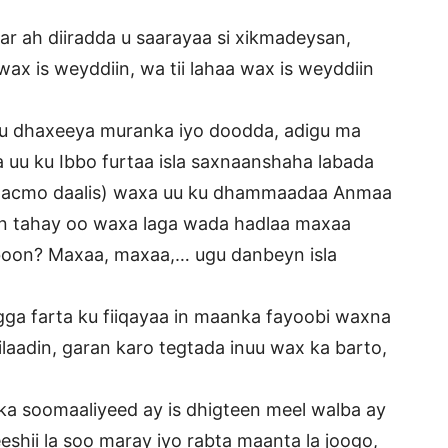
ar ah diiradda u saarayaa si xikmadeysan,
wax is weyddiin, wa tii lahaa wax is weyddiin
 u dhaxeeya muranka iyo doodda, adigu ma
uu ku Ibbo furtaa isla saxnaanshaha labada
aa gacmo daalis) waxa uu ku dhammaadaa Anmaa
n tahay oo waxa laga wada hadlaa maxaa
boon? Maxaa, maxaa,… ugu danbeyn isla
ga farta ku fiiqayaa in maanka fayoobi waxna
ilaadin, garan karo tegtada inuu wax ka barto,
ka soomaaliyeed ay is dhigteen meel walba ay
shii la soo maray iyo rabta maanta la joogo,