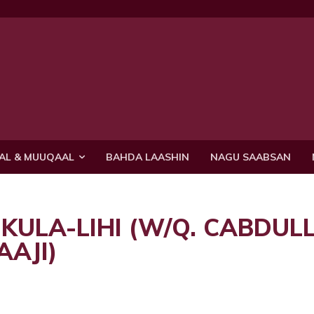
AL & MUUQAAL
BAHDA LAASHIN
NAGU SAABSAN
ULA-LIHI (W/Q. CABDUL
AAJI)