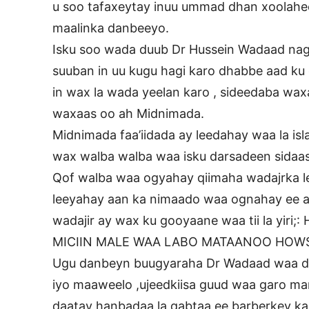
u soo tafaxeytay inuu ummad dhan xoolahe
maalinka danbeeyo.
Isku soo wada duub Dr Hussein Wadaad nag
suuban in uu kugu hagi karo dhabbe aad ku 
in wax la wada yeelan karo , sideedaba wax
waxaas oo ah Midnimada.
Midnimada faa’iidada ay leedahay waa la is
wax walba walba waa isku darsadeen sidaas a
Qof walba waa ogyahay qiimaha wadajrka l
leeyahay aan ka nimaado waa ognahay ee aa
wadajir ay wax ku gooyaane waa tii la yi
MICIIN MALE WAA LABO MATAANOO HOW
Ugu danbeyn buugyaraha Dr Wadaad waa dh
iyo maaweelo ,ujeedkiisa guud waa garo mar
daatay hanbadaa la qabtaa ee barberkey k