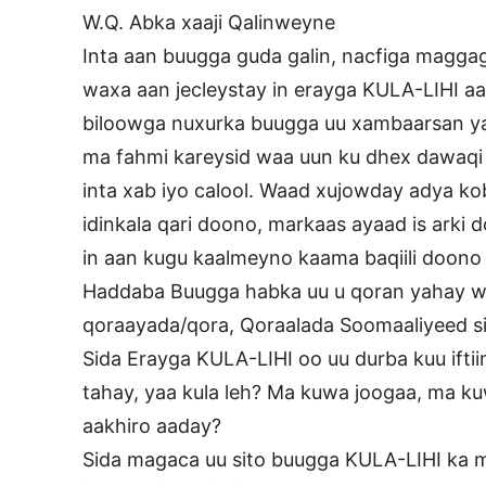
W.Q. Abka xaaji Qalinweyne
Inta aan buugga guda galin, nacfiga magga
waxa aan jecleystay in erayga KULA-LIHI aa
biloowga nuxurka buugga uu xambaarsan y
ma fahmi kareysid waa uun ku dhex dawaqi do
inta xab iyo calool. Waad xujowday adya 
idinkala qari doono, markaas ayaad is arki
in aan kugu kaalmeyno kaama baqiili doono 
Haddaba Buugga habka uu u qoran yahay w
qoraayada/qora, Qoraalada Soomaaliyeed si
Sida Erayga KULA-LIHI oo uu durba kuu ifti
tahay, yaa kula leh? Ma kuwa joogaa, ma 
aakhiro aaday?
Sida magaca uu sito buugga KULA-LIHI ka 