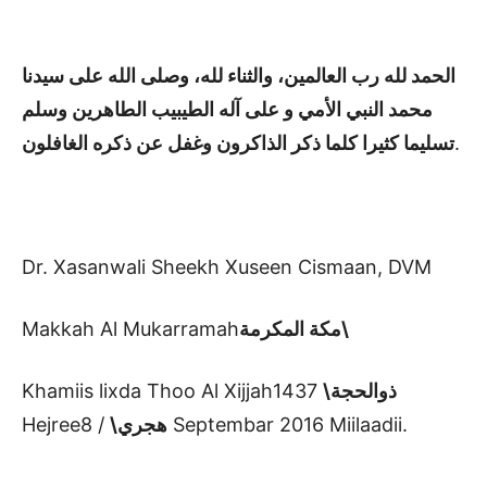
الحمد
لله
رب
العالمين، والثناء
لله
، وصلى
الله
على سيدنا
محمد
النبي الأمي و على
آله
الطيبيب الطاهرين وسلم
تسليما كثيرا كلما ذكر الذاكرون وغفل عن ذكره الغافلون
.
Dr. Xasanwali Sheekh Xuseen Cismaan, DVM
Makkah Al Mukarramah
مكة المكرمة\
Khamiis lixda Thoo Al Xijjah
1437
ذوالحجة\
Hejree
هجري\
/ 8 Septembar 2016 Miilaadii.