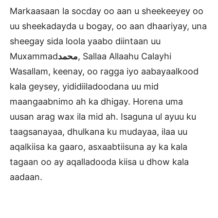
Markaasaan la socday oo aan u sheekeeyey oo
uu sheekadayda u bogay, oo aan dhaariyay, una
sheegay sida loola yaabo diintaan uu
Muxammad
محمد
, Sallaa Allaahu Calayhi
Wasallam, keenay, oo ragga iyo aabayaalkood
kala geysey, yididiiladoodana uu mid
maangaabnimo ah ka dhigay. Horena uma
uusan arag wax ila mid ah. Isaguna ul ayuu ku
taagsanayaa, dhulkana ku mudayaa, ilaa uu
aqalkiisa ka gaaro, asxaabtiisuna ay ka kala
tagaan oo ay aqalladooda kiisa u dhow kala
aadaan.