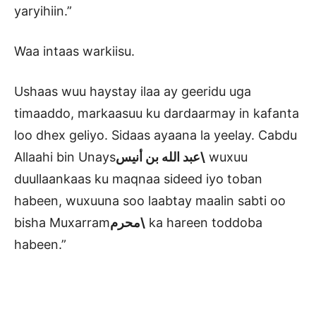
yaryihiin.”
Waa intaas warkiisu.
Ushaas wuu haystay ilaa ay geeridu uga
timaaddo, markaasuu ku dardaarmay in kafanta
loo dhex geliyo. Sidaas ayaana la yeelay. Cabdu
Allaahi bin Unays
الله
عبد
بن أنيس\
wuxuu
duullaankaas ku maqnaa sideed iyo toban
habeen, wuxuuna soo laabtay maalin sabti oo
bisha Muxarram
محرم\
ka hareen toddoba
habeen.”