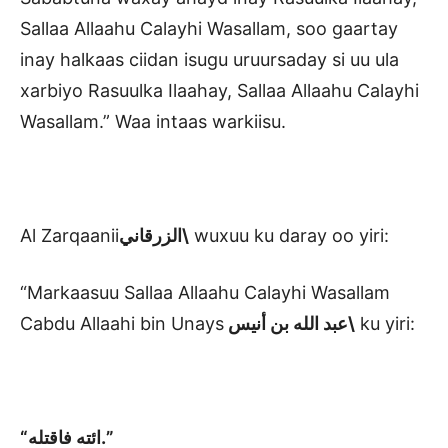
Sallaa Allaahu Calayhi Wasallam, soo gaartay
inay halkaas ciidan isugu uruursaday si uu ula
xarbiyo Rasuulka Ilaahay, Sallaa Allaahu Calayhi
Wasallam.” Waa intaas warkiisu.
Al Zarqaanii
الزرقاني\
wuxuu ku daray oo yiri:
“Markaasuu Sallaa Allaahu Calayhi Wasallam
Cabdu Allaahi bin Unays
الله
عبد
بن أنيس\
ku yiri:
“ائته فاقتله.”