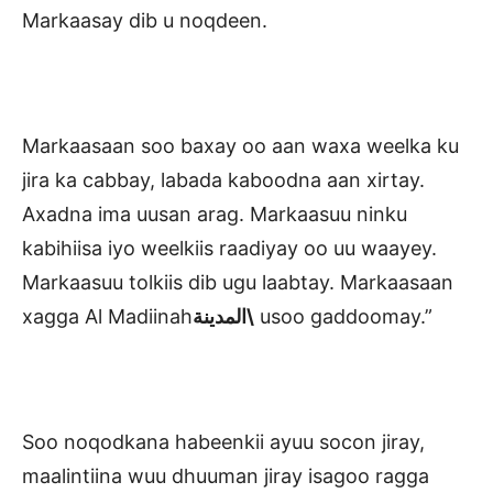
Markaasay dib u noqdeen.
Markaasaan soo baxay oo aan waxa weelka ku
jira ka cabbay, labada kaboodna aan xirtay.
Axadna ima uusan arag. Markaasuu ninku
kabihiisa iyo weelkiis raadiyay oo uu waayey.
Markaasuu tolkiis dib ugu laabtay. Markaasaan
xagga Al Madiinah
المدينة\
usoo gaddoomay.”
Soo noqodkana habeenkii ayuu socon jiray,
maalintiina wuu dhuuman jiray isagoo ragga