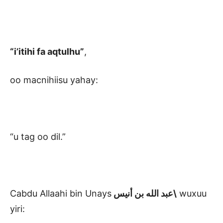
“i’itihi fa aqtulhu”
,
oo macnihiisu yahay:
“u tag oo dil.”
Cabdu Allaahi bin Unays
عبد الله بن أنيس\
wuxuu
yiri: