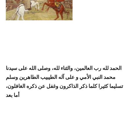
الحمد
لله
رب العالمين، والثناء
لله، وصلى
الله على سيدنا
محمد النبي الأمي و على
آله الطيبيب الطاهرين وسلم
تسليما كثيرا كلما ذكر الذاكرون وغفل عن ذكره الغافلون،
أما بعد