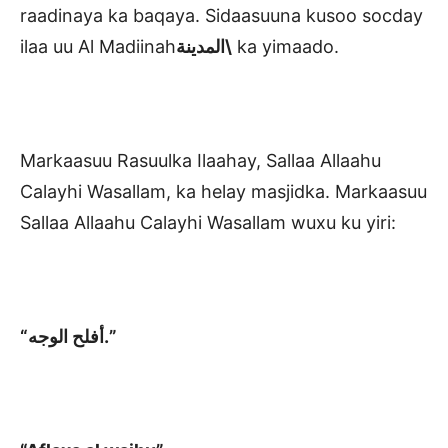
raadinaya ka baqaya. Sidaasuuna kusoo socday
ilaa uu Al Madiinah
المدينة\
ka yimaado.
Markaasuu Rasuulka Ilaahay, Sallaa Allaahu
Calayhi Wasallam, ka helay masjidka. Markaasuu
Sallaa Allaahu Calayhi Wasallam wuxu ku yiri:
“أفلح الوجه.”