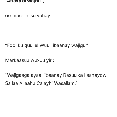
“Aflaxa al wajhu”
,
oo macnihiisu yahay:
“Fool ku guulle! Wuu liibaanay wajigu.”
Markaasuu wuxuu yiri:
“Wajigaaga ayaa liibaanay Rasuulka Ilaahayow,
Sallaa Allaahu Calayhi Wasallam.”