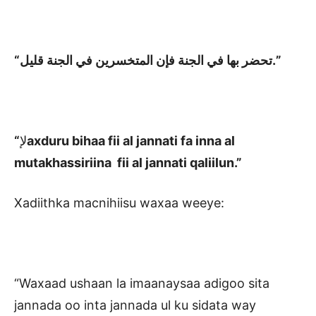
“تحضر بها في الجنة فإن المتخسرين في الجنة قليل.”
“
لإ
axduru bihaa fii al jannati fa inna al
mutakhassiriina fii al jannati qaliilun.”
Xadiithka macnihiisu waxaa weeye:
“Waxaad ushaan la imaanaysaa adigoo sita
jannada oo inta jannada ul ku sidata way