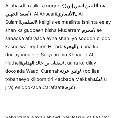
Allaha
الله
raalli ka noqdee))
بن انيس إبن
الله
عبد
أسعد الجهني\
,
Al Ansaarii
الأنصاري\,
Al
Sulamii
السلمي\
keligiis ee maalinta isniinta ee ay
shan ka gudbeen bisha Muxarram
محرم\
ee
sanadka afaraada ayna shan iyo soddon bilood
kasoo wareegteen Hijrada
الهجرة\,
uuna ku
duulay inuu dilo Sufyaan bin Khaaalid Al
Huthalii
سفيان بن خالد الهذلي\,
uuna ku dilay
dooxada Waadi Curanah
وادي عرنة\
(oo ilaa
tobaneeyo kiiloomitiri Kacbada Makkah
مكة\
u
jira) ee dooxada Carafaat
عرفاة\.
Sababtuna waxay ahayd inay Rasuulka Ilaahay,