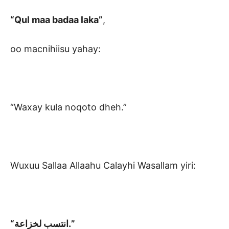
“Qul maa badaa laka”
,
oo macnihiisu yahay:
“Waxay kula noqoto dheh.”
Wuxuu Sallaa Allaahu Calayhi Wasallam yiri:
“انتسب لخزاعة.”