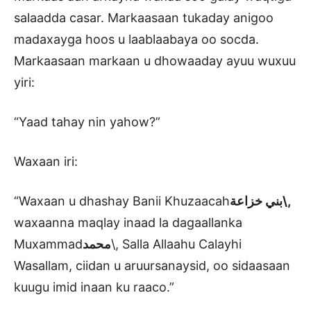
salaadda casar. Markaasaan tukaday anigoo
madaxayga hoos u laablaabaya oo socda.
Markaasaan markaan u dhowaaday ayuu wuxuu
yiri:
“Yaad tahay nin yahow?”
Waxaan iri:
“Waxaan u dhashay Banii Khuzaacah
بني خزاعة\,
waxaanna maqlay inaad la dagaallanka
Muxammad
محمد
\, Salla Allaahu Calayhi
Wasallam, ciidan u aruursanaysid, oo sidaasaan
kuugu imid inaan ku raaco.”