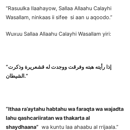
“Rasuulka Ilaahayow, Sallaa Allaahu Calayhi
Wasallam, ninkaas ii sifee si aan u aqoodo.”
Wuxuu Sallaa Allaahu Calayhi Wasallam yiri:
“إذا رأيته هبته وفرقت ووجدت له قشعريرة وذكرت
الشيطان.”
“Ithaa ra’aytahu habtahu wa faraqta wa wajadta
lahu qashcariiratan wa thakarta al
shaydhaana”
wa kuntu laa ahaabu al rrijaala.”