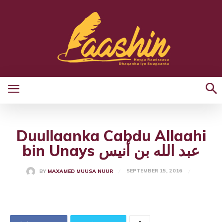
Duullaanka Cabdu Allaahi
bin Unays عبد الله بن أنيس
SEPTEMBER 15, 2016
BY
MAXAMED MUUSA NUUR