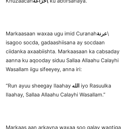
Khuzaacah
خزاعة\
ku abtirsanaya.
Markaasaan waxaa ugu imid Curanah
عرنة
\
isagoo socda, gadaashiisana ay socdaan
ciidanka axaabiishta. Markaasaan ka cabsaday
aanna ku aqooday siduu Sallaa Allaahu Calayhi
Wasallam iigu sifeeyey, anna iri:
“Run ayuu sheegay Ilaahay
الله
iyo Rasuulka
Ilaahay, Sallaa Allaahu Calayhi Wasallam.”
Markaas aan arkayna waxaa soo galay waqtiga