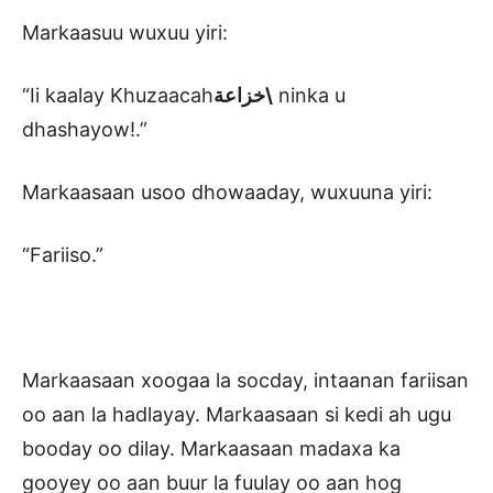
Markaasuu wuxuu yiri:
“Ii kaalay Khuzaacah
خزاعة\
ninka u
dhashayow!.”
Markaasaan usoo dhowaaday, wuxuuna yiri:
“Fariiso.”
Markaasaan xoogaa la socday, intaanan fariisan
oo aan la hadlayay. Markaasaan si kedi ah ugu
booday oo dilay. Markaasaan madaxa ka
gooyey oo aan buur la fuulay oo aan hog