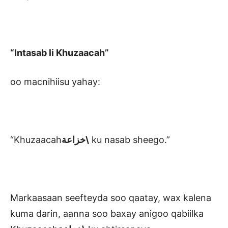
“Intasab li Khuzaacah”
oo macnihiisu yahay:
“Khuzaacah
خزاعة\
ku nasab sheego.”
Markaasaan seefteyda soo qaatay, wax kalena
kuma darin, aanna soo baxay anigoo qabiilka