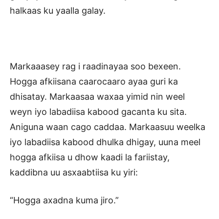
halkaas ku yaalla galay.
Markaaasey rag i raadinayaa soo bexeen.
Hogga afkiisana caarocaaro ayaa guri ka
dhisatay. Markaasaa waxaa yimid nin weel
weyn iyo labadiisa kabood gacanta ku sita.
Aniguna waan cago caddaa. Markaasuu weelka
iyo labadiisa kabood dhulka dhigay, uuna meel
hogga afkiisa u dhow kaadi la fariistay,
kaddibna uu asxaabtiisa ku yiri:
“Hogga axadna kuma jiro.”