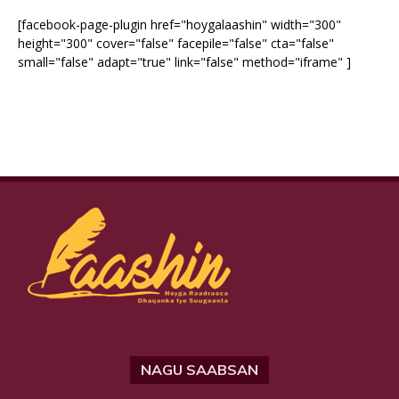
[facebook-page-plugin href="hoygalaashin" width="300"
height="300" cover="false" facepile="false" cta="false"
small="false" adapt="true" link="false" method="iframe" ]
NAGU SAABSAN