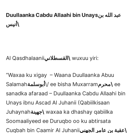
Duullaanka Cabdu Allaahi bin Unays
بن
الله
عبد
أنيس\
Al Qasdhalaanii
القسطلاني\
wuxuu yiri:
“Waxaa ku xigay – Waana Duullaanka Abuu
Salamah
أبوسلمة
\/ ee bisha Muxarram
محرم\
ee
sanadka afaraad – Duullaanka Cabdu Allaahi bin
Unays ibnu Ascad Al Juhanii (Qabiilkisaan
Juhaynah
جهينة\
waxaa ka dhashay qabiilka
Soomaaliyeed ee Duruqbo oo ku abtirsata
Cuqbah bin Caamir Al Juhanii
عقبة بن عامر الجهني\