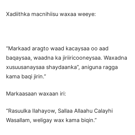
Xadiithka macnihiisu waxaa weeye:
“Markaad aragto waad kacaysaa oo aad
baqaysaa, waadna ka jiriiricooneysaa. Waxadna
xusuusanaysaa shaydaanka”, aniguna ragga
kama baqi jirin.”
Markaasaan waxaan iri:
“Rasuulka Ilahayow, Sallaa Allaahu Calayhi
Wasallam, weligay wax kama biqin.”