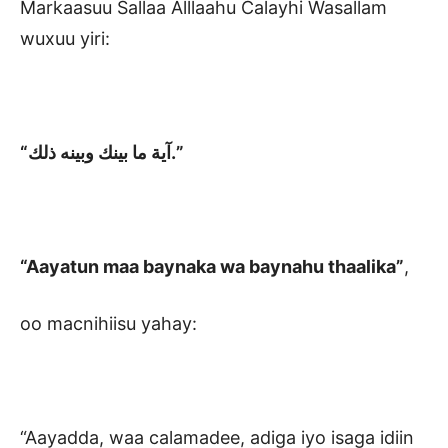
Markaasuu Sallaa Alllaahu Calayhi Wasallam
wuxuu yiri:
“آية ما بينك وبينه ذلك.”
“Aayatun maa baynaka wa baynahu thaalika”
,
oo macnihiisu yahay:
“Aayadda, waa calamadee, adiga iyo isaga idiin