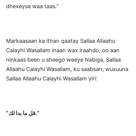
dhexeysa waa taas.”
Markaasaan ka ithan qaatay Sallaa Allaahu
Calayhi Wasallam inaan wax iraahdo, oo aan
ninkaas been u sheego weeye Nabiga, Sallaa
Allaahu Calayhi Wasallam, ku saabsan, wuxuuna
Sallaa Allaahu Calayhi Wasallam yiri:
“قل ما بدا لك.”