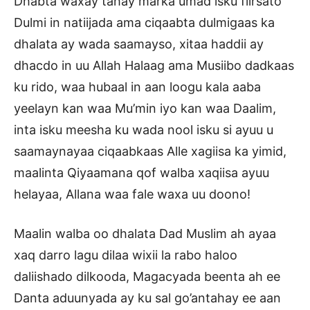
Dhabta waxay tahay marka umad isku fiirsato
Dulmi in natiijada ama ciqaabta dulmigaas ka
dhalata ay wada saamayso, xitaa haddii ay
dhacdo in uu Allah Halaag ama Musiibo dadkaas
ku rido, waa hubaal in aan loogu kala aaba
yeelayn kan waa Mu’min iyo kan waa Daalim,
inta isku meesha ku wada nool isku si ayuu u
saamaynayaa ciqaabkaas Alle xagiisa ka yimid,
maalinta Qiyaamana qof walba xaqiisa ayuu
helayaa, Allana waa fale waxa uu doono!
Maalin walba oo dhalata Dad Muslim ah ayaa
xaq darro lagu dilaa wixii la rabo haloo
daliishado dilkooda, Magacyada beenta ah ee
Danta aduunyada ay ku sal go’antahay ee aan