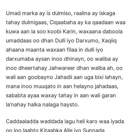
Umad marka ay is dulmiso, raalina ay iskaga
tahay dulmigaas, Ciqaabaha ay ka qaadaan waa
kuwa aan la soo koobi Karin, waxaana daboola
umaddaas oo dhan Dulli iyo Darxumo, Xaqiiq
ahaana maanta waxaan filaa in dulli iyo
darxumaba aysan inoo dhinayn, oo waliba ay
inoo dheertahay Jahwareer dhan walba ah, oo
wali aan goobayno Jahadii aan uga bixi lahayn,
mana inoo muuqato in aan helayno jahadaas,
sababta ayaa waxay tahay in aan wali garan
la’nahay halka nalaga haysto.
Caddaaladda waddada lagu heli karo waa iyada
oo loo laabto Kitaabka Alle iyo Sunnada