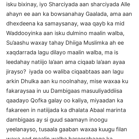
isku bixinay, iyo Sharciyada aan sharciyada Alle
ahayn ee aan ka bowsanahay Gaalada, ama aan
dhexdeena ka samaysanay, waa qayb ka mid
Waddooyinka aan isku dulmino maalin walba,
Su’aashu waxay tahay Dhiiga Muslimka ah ee
xaqdarrada lagu dilayo maalin walba, ma is
leedahay natiijo la’aan ama ciqaab la’aan ayaa
jirayso? iyada oo waliba ciqaabtaas aan lagu
arkin Dhulka aan ku noolnahay, mise waxaa ku
fakaraysaa in uu Dambigaas masuuliyaddiisa
qaadayo Qofka galay oo kaliya, miyaadan ka
fakareen in natiijada ka dhalata Abaal marinta
dambigaas ay si guud saamayn inoogu
yeelanayso, tusaala gaaban waxaa kuugu filan
waxa aad maalin walba hareerahaaga ka