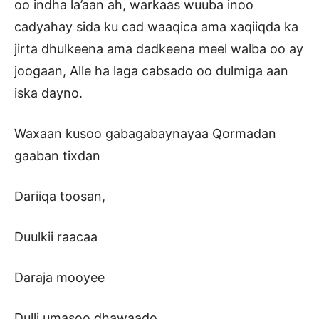
oo indha la’aan ah, warkaas wuuba inoo
cadyahay sida ku cad waaqica ama xaqiiqda ka
jirta dhulkeena ama dadkeena meel walba oo ay
joogaan, Alle ha laga cabsado oo dulmiga aan
iska dayno.
Waxaan kusoo gabagabaynayaa Qormadan
gaaban tixdan
Dariiqa toosan,
Duulkii raacaa
Daraja mooyee
Dulli umasoo dhawaado