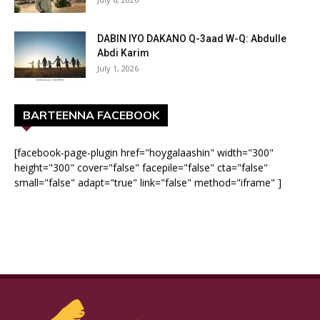
DABIN IYO DAKANO Q-3aad W-Q: Abdulle
Abdi Karim
July 1, 2026
BARTEENNA FACEBOOK
[facebook-page-plugin href="hoygalaashin" width="300"
height="300" cover="false" facepile="false" cta="false"
small="false" adapt="true" link="false" method="iframe" ]