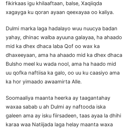
fikirkaas igu khilaaftaan, balse, Xaqiiqda
xagayga ku qoran ayaan qeexayaa oo kaliya.
Dulmi marka laga hadalayo wuu nuucya badan
yahay, dhinac walba ayuuna galayaa, ha ahaado
mid ka dhex dhaca laba Qof oo wax ka
dhaxeeyaan, ama ha ahaado mid ka dhex dhaca
Bulsho meel ku wada nool, ama ha haado mid
uu qofka naftiisa ka galo, oo uu ku caasiyo ama
ka hor yimaado awaamirta Alle.
Soomaaliya maanta heerka ay taagantahay
waxaa sabab u ah Dulmi ay naftooda iska
galeen ama ay isku fiirsadeen, taas ayaa la dhihi
karaa waa Natiijada laga helay maanta waxa