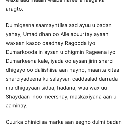
aragto.
Dulmigeena saamayntiisa aad ayuu u badan
yahay, Umad dhan oo Alle abuurtay ayaan
waxaan kasoo qaadnay Ragooda iyo
Dumarkooda in aysan u dhigmin Rageena iyo
Dumarkeena kale, iyada oo aysan jirin sharci
dhigayo oo daliishiisa aan hayno, maanta xitaa
sharciyadeena ku salaysan caddaalad darrada
ma dhigayaan sidaa, hadana, waa wax uu
Shaydaan inoo meershay, maskaxiyana aan u
aaminay.
Guurka dhiniciisa marka aan eegno dulmi badan