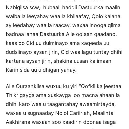
Nabigiisa scw, hubaal, haddii Dastuurka maalin
walba la leeyahay waa la khilaafay, Qolo kalana
ay leedahay waa la raacay, waxaa inooga qiima
badnaa lahaa Dastuurka Alle oo aan qaadano,
kaas oo Cid uu dulminayo ama xaqeeda uu
dudsiinayo aysan jirin, Cid waa lagu tuntay dhihi
kartana aysan jirin, shakina uusan ka imaan
Karin sida uu u dhigan yahay.
Alle Quraankiisa wuxuu ku yiri “Qofkii ka jeestaa
Thikrigayga ama xuskayga oo macna ahaan la
dhihi karo waa u taagantahay awaamirtayda,
waxaa u sugnaaday Nolol Cariir ah, Maalinta
Aakhirana waxaan soo xaadirin doonaa isaga