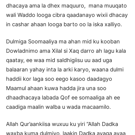
dhacaya ama la dhex maquuro, mana muuqato
wali Waddo looga cibra qaadanayo wixii dhacay
in cashar ahaan looga barto oo la iska xalliyo.
Dulmiga Soomaaliya ma ahan mid ku kooban
Dowladnimo ama Xilal si Xaq darro ah lagu kala
qaatay, ee waa mid saldhigiisu uu aad uga
balaaran yahay inta la arki karyo, waana dulmi
haddii kor laga soo eego kasoo daadagyo
Maamul ahaan kuwa hadda jira una soo
dhaadhacaya labada Qof ee somaaliga ah ee
caadiga maalin walba u wada macaamilo.
Allah Qur’aankiisa wuxuu ku yiri “Allah Dadka
waxba kuma dulmiyo, laakin Dadka ayaga ayaa