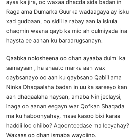
ayaa ka jira, oo waxaa dhacda sida badan in
Raga ama Dumarka Guurka wadaagaya ay isku
xad gudbaan, oo sidii la rabay aan la iskula
dhaqmin waana qayb ka mid ah dulmiyada ina
haysta ee aanan ku baraarugsanayn.
Qaabka nolosheena oo dhan ayaaba dulmi ka
samaysan , ha ahaato marka aan wax
qaybsanayo oo aan ku qaybsano Qabiil ama
Ninka Dhaqaalaha badan in uu ka sareeyo kan
aan dhaqaalaha haysan, amaba Nin jeclaysi,
inaga oo aanan eegayn war Qofkan Shaqada
ma ku haboonyahay, mase kasoo bixi karaa
haddii loo dhiibo? Aqoonteedase ma leeyahay?
Waxaas oo dhan ismaba waydiino.