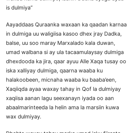
is dulmiya”
Aayaddaas Quraanka waxaan ka qaadan karnaa
in dulmiga uu waligiisa kasoo dhex jray Dadka,
balse, uu soo maray Marxalado kala duwan,
umad walbana si ay ula tacaamulaysay dulmiga
dhexdooda ka jira, qaar ayuu Alle Xaqa tusay oo
iska xalliyay dulmiga, qaarna waaba ku
halakoobeen, micnaha waaba ku baaba’een,
Xaqiiqda ayaa waxay tahay in Qof la dulmiyay
xaqiisa aanan lagu seexanayn iyada oo aan
abaalmarinteeda la helin ama la marsiin kuwa
wax dulmiyay.