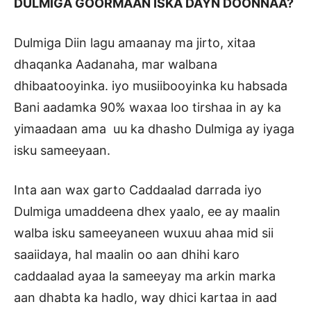
DULMIGA GOORMAAN ISKA DAYN DOONNAA?
Dulmiga Diin lagu amaanay ma jirto, xitaa
dhaqanka Aadanaha, mar walbana
dhibaatooyinka. iyo musiibooyinka ku habsada
Bani aadamka 90% waxaa loo tirshaa in ay ka
yimaadaan ama uu ka dhasho Dulmiga ay iyaga
isku sameeyaan.
Inta aan wax garto Caddaalad darrada iyo
Dulmiga umaddeena dhex yaalo, ee ay maalin
walba isku sameeyaneen wuxuu ahaa mid sii
saaiidaya, hal maalin oo aan dhihi karo
caddaalad ayaa la sameeyay ma arkin marka
aan dhabta ka hadlo, way dhici kartaa in aad