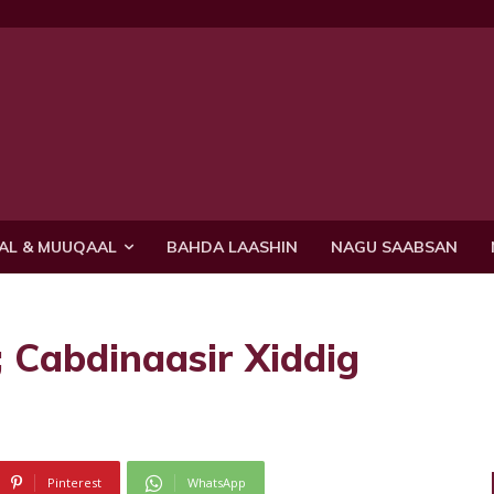
AL & MUUQAAL
BAHDA LAASHIN
NAGU SAABSAN
abdinaasir Xiddig
Pinterest
WhatsApp