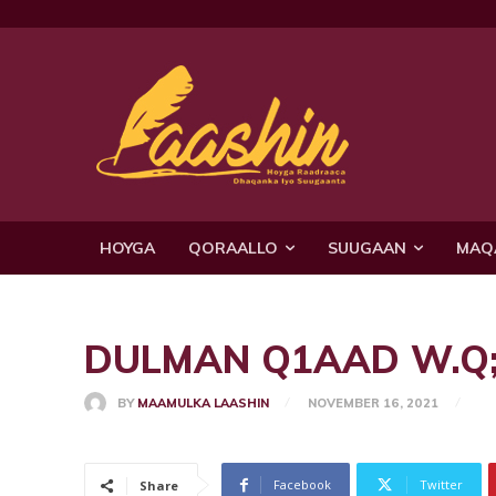
HOYGA
QORAALLO
SUUGAAN
MAQ
DULMAN Q1AAD W.Q; C
BY
MAAMULKA LAASHIN
NOVEMBER 16, 2021
Facebook
Twitter
Share