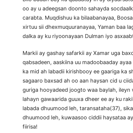
oo ay u adeegsan doonto sahayda socdaalka
carabta. Muqdishuu ka bilaabanayaa, Boosaa
xirtuu sii dhexmuquuranayaa, Yaman baa laga
dalka ay ku riyoonayaan Dulman iyo asxaabt
Markii ay gashay safarkii ay Xamar uga baxd
qabsadeen, aaskiina uu madoobaaday ayaa 
ka mid ah labadii kirishbooy ee gaariga ka
sagaaro baxsad ah oo aan haysan cid u ciida
guriga hooyadeed joogto waa baylah, ileyn 
lahayn gawaarida guuxa dheer ee ay ku raki
labada dhuumood leh, taransataha(37), sika
dhuumood leh, kuwaasoo ciddii haysataa a
fiirisa!