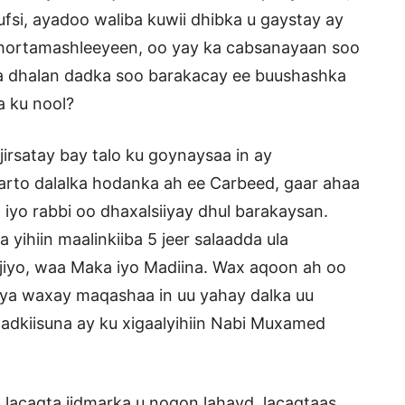
fsi, ayadoo waliba kuwii dhibka u gaystay ay
u hortamashleeyeen, oo yay ka cabsanayaan soo
 dhalan dadka soo barakacay ee buushashka
a ku nool?
irsatay bay talo ku goynaysaa in ay
arto dalalka hodanka ah ee Carbeed, gaar ahaa
iyo rabbi oo dhaxalsiiyay dhul barakaysan.
 yihiin maalinkiiba 5 jeer salaadda ula
ajiyo, waa Maka iyo Madiina. Wax aqoon ah oo
iya waxay maqashaa in uu yahay dalka uu
dadkiisuna ay ku xigaalyihiin Nabi Muxamed
 lacagta jidmarka u noqon lahayd, lacagtaas