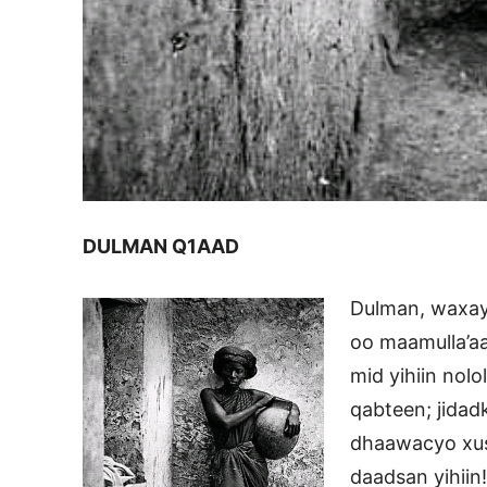
DULMAN Q1AAD
Dulman, waxay
oo maamulla’aa
mid yihiin no
qabteen; jida
dhaawacyo xus
daadsan yihiin