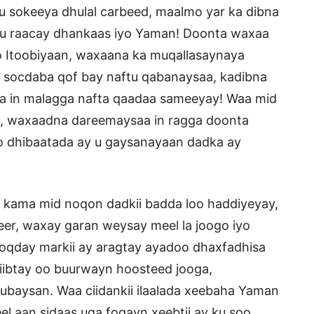
u sokeeya dhulal carbeed, maalmo yar ka dibna
a u raacay dhankaas iyo Yaman! Doonta waxaa
yo Itoobiyaan, waxaana ka muqallasaynaya
a socdaba qof bay naftu qabanaysaa, kadibna
a in malagga nafta qaadaa sameeyay! Waa mid
n, waxaadna dareemaysaa in ragga doonta
o dhibaatada ay u gaysanayaan dadka ay
 kama mid noqon dadkii badda loo haddiyeyay,
r, waxay garan weysay meel la joogo iyo
noqday markii ay aragtay ayadoo dhaxfadhisa
hriibtay oo buurwayn hoosteed jooga,
hubaysan. Waa ciidankii ilaalada xeebaha Yaman
l aan sidaas uga fogayn xeebtii ay ku soo