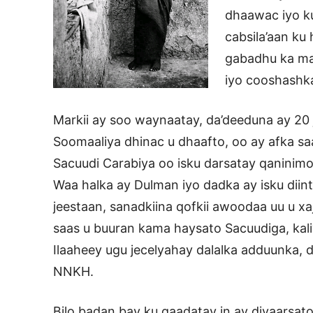
dhaawac iyo ku
cabsila’aan k
gabadhu ka ma
iyo cooshashk
Markii ay soo waynaatay, da’deeduna ay 20 j
Soomaaliya dhinac u dhaafto, oo ay afka sa
Sacuudi Carabiya oo isku darsatay qaninimo 
Waa halka ay Dulman iyo dadka ay isku diinta
jeestaan, sanadkiina qofkii awoodaa uu u x
saas u buuran kama haysato Sacuudiga, kal
Ilaaheey ugu jecelyahay dalalka adduunka, 
NNKH.
Bilo badan bay ku qaadatay in ay diyaarsato