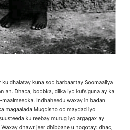
 ku dhalatay kuna soo barbaartay Soomaaliya
n ah. Dhaca, boobka, dilka iyo kufsiguna ay ka
lol-maalmeedka. Indhaheedu waxay in badan
dka magaalada Muqdisho oo maydad iyo
uusteeda ku reebay murug iyo argagax ay
! Waxay dhawr jeer dhibbane u noqotay: dhac,