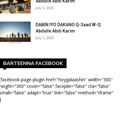
Abdulle Abdi Karim
July 6, 2026
DABIN IYO DAKANO Q-3aad W-Q:
Abdulle Abdi Karim
July 1, 2026
BARTEENNA FACEBOOK
[facebook-page-plugin href="hoygalaashin" width="300"
height="300" cover="false" facepile="false" cta="false"
small="false" adapt="true" link="false" method="iframe"
]