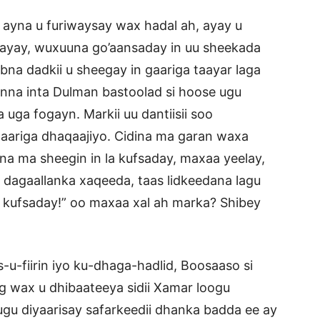
 ayna u furiwaysay wax hadal ah, ayay u
filayay, wuxuuna go’aansaday in uu sheekada
dibna dadkii u sheegay in gaariga taayar laga
enna inta Dulman bastoolad si hoose ugu
uga fogayn. Markii uu dantiisii soo
aariga dhaqaajiyo. Cidina ma garan waxa
a ma sheegin in la kufsaday, maxaa yeelay,
 dagaallanka xaqeeda, taas lidkeedana lagu
a kufsaday!” oo maxaa xal ah marka? Shibey
u-fiirin iyo ku-dhaga-hadlid, Boosaaso si
 wax u dhibaateeya sidii Xamar loogu
ugu diyaarisay safarkeedii dhanka badda ee ay