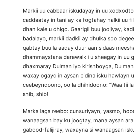
Markii uu cabbaar iskudayay in uu xodxodto
caddaatay in tani ay ka fogtahay halkii uu 
dhan kale u dhigo. Gaarigii buu joojiyay, ka
badalayo, markii dadkii ay dhulka soo dege
qabtay buu la aaday duur aan sidaas meesha 
dhammaystana darawalkii u sheegay in uu g
dhaxmaray Dulman iyo kirishboyga, Dulmann
waxay ogayd in aysan cidina isku hawlayn u
ceebeyndoono, oo la dhihidoono: “Waa tii l
shib, shib!
Marka laga reebo: cunsuriyayn, yasmo, hoos-
wanaagsan bay ku joogtay, mana aysan arag
gabood-falijiray, waxayna si wanaagsan isk