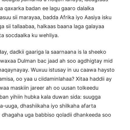
 qaxarka badan ee lagu gaaro dalalka
suu sii marayaa, badda Afrika iyo Aasiya isku
 sii tallaabaa, halkaas baana laga galayaa
a socdaalka ku wehliya.
ay, dadkii gaariga la saarnaana is la sheeko
waxaa Dulman bac jaad ah soo agdhigtay mid
 shaqaynayay. Wuxuu istusay in uu caawa haysto
misa, oo yaa u ciidaminlahaa? Xitaa haddii ay
waa maskiin jareer ah oo uusan tolkeedu
ban yihiin hubka kala duwan sida: suugga
a-uuga, dhashiikaha iyo shilkaha afarta
y dhagaha uga babbiso qoladii dhankeeda soo