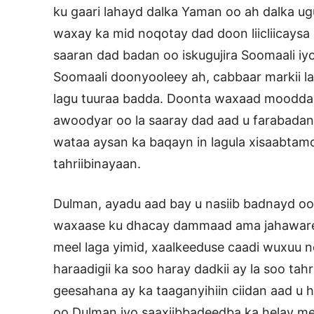
ku gaari lahayd dalka Yaman oo ah dalka ug
waxay ka mid noqotay dad doon liicliicays
saaran dad badan oo iskugujira Soomaali i
Soomaali doonyooleey ah, cabbaar markii l
lagu tuuraa badda. Doonta waxaad moodda
awoodyar oo la saaray dad aad u farabada
wataa aysan ka baqayn in lagula xisaabtam
tahriibinayaan.
Dulman, ayadu aad bay u nasiib badnayd oo
waxaase ku dhacay dammaad ama jahawaree
meel laga yimid, xaalkeeduse caadi wuxuu 
haraadigii ka soo haray dadkii ay la soo ta
geesahana ay ka taaganyihiin ciidan aad u 
oo Dulman iyo saaxiibbadeedba ka helay mee