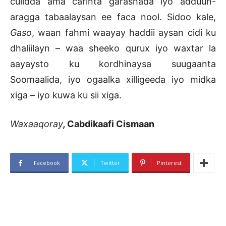
culidda ama carinta garashada iyo adduun-
aragga tabaalaysan ee faca nool. Sidoo kale,
Gaso
, waan fahmi waayay haddii aysan cidi ku
dhaliilayn – waa sheeko qurux iyo waxtar la
aayaysto ku kordhinaysa suugaanta
Soomaalida, iyo ogaalka xilligeeda iyo midka
xiga – iyo kuwa ku sii xiga.
Waxaaqoray
,
Cabdikaafi Cismaan
Facebook
Twitter
Pinterest