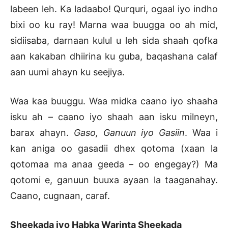
labeen leh. Ka ladaabo! Qurquri, ogaal iyo indho
bixi oo ku ray! Marna waa buugga oo ah mid,
sidiisaba, darnaan kulul u leh sida shaah qofka
aan kakaban dhiirina ku guba, baqashana calaf
aan uumi ahayn ku seejiya.
Waa kaa buuggu. Waa midka caano iyo shaaha
isku ah – caano iyo shaah aan isku milneyn,
barax ahayn.
Gaso, Ganuun iyo Gasiin
. Waa i
kan aniga oo gasadii dhex qotoma (xaan la
qotomaa ma anaa geeda – oo engegay?) Ma
qotomi e, ganuun buuxa ayaan la taaganahay.
Caano, cugnaan, caraf.
Sheekada iyo Habka Warinta Sheekada