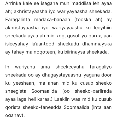
Arrinka kale ee isagana muhiimaddiisa leh ayaa
ah; akhristayaasha iyo wariyayaasha sheekada.
Faragalinta madaxa-banaan (tooska ah) ay
akhristayaasha iyo wariyayaashu ku leeyihiin
sheekada ayaa ah mid xog, qosol iyo qurux, aan
isleeyahay la’aantood sheekadu dhammayska
ay tahay ma noqoteen, ku biirinaysa sheekada.
In wariyaha ama sheekeeyuhu faragaliyo
sheekada oo ay dhagaystayaashu iyaguna door
ku yeeshaan, ma ahan mid ku cusub sheeko
sheegista Soomaalida (oo sheeko-xariirada
ayaa laga heli karaa.) Laakiin waa mid ku cusub
qorista sheeko-faneedda Soomaalida (inta aan
ogahay).