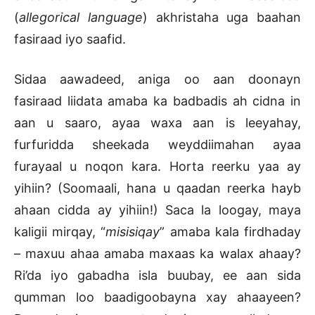
(
allegorical language
) akhristaha uga baahan
fasiraad iyo saafid.
Sidaa aawadeed, aniga oo aan doonayn
fasiraad liidata amaba ka badbadis ah cidna in
aan u saaro, ayaa waxa aan is leeyahay,
furfuridda sheekada weyddiimahan ayaa
furayaal u noqon kara. Horta reerku yaa ay
yihiin? (Soomaali, hana u qaadan reerka hayb
ahaan cidda ay yihiin!) Saca la loogay, maya
kaligii mirqay, “
misisiqay
” amaba kala firdhaday
– maxuu ahaa amaba maxaas ka walax ahaay?
Ri’da iyo gabadha isla buubay, ee aan sida
qumman loo baadigoobayna xay ahaayeen?