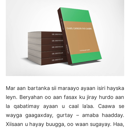
Mar aan bartanka sii maraayo ayaan isiri hayska
leyn. Beryahan oo aan fasax ku jiray hurdo aan
la qabatimay ayaan u caal la’aa. Caawa se
wayga gaagaxday, gurtay – amaba haadday.
Xiisaan u hayay buugga, oo waan sugayay. Haa,