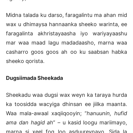
Midna talada ku darso, faragalintu ma ahan mid
wax u dhimaysa hannaanka sheeko warinta, ee
faragalinta akhristayaasha iyo wariyayaashu
mar waa maad lagu madadaasho, marna waa
casharro goos goos ah oo ku saabsan habka
sheeko qorista.
Dugsiimada Sheekada
Sheekadu waa dugsi wax weyn ka taraya hurda
ka toosidda wacyiga dhinsan ee jiilka maanta.
Waa mala-awaal xaqiiqooyin; “
hanuunin, hufid
ama dan hagid ah
” – u kasid loogu mariimayo,
marna si xeel fog loo asduureynayo. Sida la