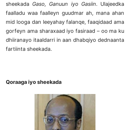
sheekada
Gaso, Ganuun iyo Gasiin
. Ulajeedka
faalladu waa faalleyn guudmar ah, mana ahan
mid looga dan leeyahay falanqe, faaqidaad ama
gorfeyn ama sharaxaad iyo fasiraad – oo ma ku
dhiiranayo itaaldarri in aan dhabqiyo dednaanta
fartiinta sheekada.
Qoraaga iyo sheekada