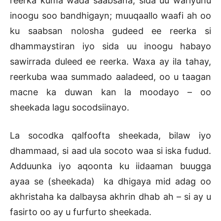
reerka kuma wada saabsana, sida uu wariyuhu
inoogu soo bandhigayn; muuqaallo waafi ah oo
ku saabsan nolosha gudeed ee reerka si
dhammaystiran iyo sida uu inoogu habayo
sawirrada duleed ee reerka. Waxa ay ila tahay,
reerkuba waa summado aaladeed, oo u taagan
macne ka duwan kan la moodayo – oo
sheekada lagu socodsiinayo.
La socodka qalfoofta sheekada, bilaw iyo
dhammaad, si aad ula socoto waa si iska fudud.
Adduunka iyo aqoonta ku iidaaman buugga
ayaa se (sheekada) ka dhigaya mid adag oo
akhristaha ka dalbaysa akhrin dhab ah – si ay u
fasirto oo ay u furfurto sheekada.