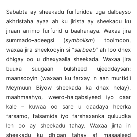
Sababta ay sheekadu furfuridda uga dalbayso
akhristaha ayaa ah ku jirista ay sheekadu ku
jiraan arrimo furfurid u baahanaya. Waxaa jira
summado–adeegsi (
symbolism
) toolmoon,
waxaa jira sheekooyin si “
sarbeeb
” ah loo dhex
dhigay oo u dhexyaalla sheekada. Waxaa jira
buuxa suugaan bulsheed ujeeddaysan;
maansooyin (waxaan ku farxay in aan murtidii
Meymuun Biyow sheekada ka dhax helay),
maahmaahyo, weero-halqabsiyeed iyo qaar
kale – kuwaa oo sare u qaadaya heerka
farsamo, falsamida iyo farshaxanka quluudka
leh oo ay sheekadu tahay. Waxaa jirta in
sheekadu ku dhigan tahay af masaaleed