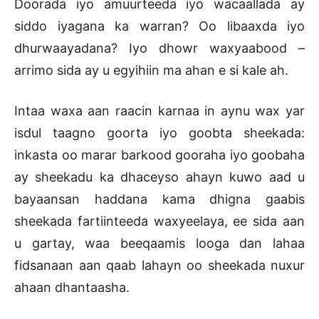
Doorada iyo amuurteeda iyo wacaallada ay
siddo iyagana ka warran? Oo libaaxda iyo
dhurwaayadana? Iyo dhowr waxyaabood –
arrimo sida ay u egyihiin ma ahan e si kale ah.
Intaa waxa aan raacin karnaa in aynu wax yar
isdul taagno goorta iyo goobta sheekada:
inkasta oo marar barkood gooraha iyo goobaha
ay sheekadu ka dhaceyso ahayn kuwo aad u
bayaansan haddana kama dhigna gaabis
sheekada fartiinteeda waxyeelaya, ee sida aan
u gartay, waa beeqaamis looga dan lahaa
fidsanaan aan qaab lahayn oo sheekada nuxur
ahaan dhantaasha.