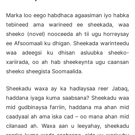
Marka loo eego habdhaca agaasiman iyo habka
tebineed ama warineed ee sheekada, waa
sheeko (novel) nooceeda ah tii ugu horreysay
ee Afsoomaali ku dhigan. Sheekada warinteedu
waa adeegsi ku dhisan asluubka sheeko-
xariirada, oo ah hab sheekeynta ugu caansan
sheeko sheegista Soomaalida.
Sheekadu waxa ay ka hadlaysaa reer Jabaq,
haddana iyaga kuma saabsana? Sheekadu waa
mid gudbinaysa farriin, haddana ma ahan mid
caadyaal ah ama iska cad – oo mana ahan mid
cilanaad ah. Waxa aan u leeyahay, sheekadu