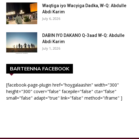
Waqtiga iyo Wacyiga Dadka, W-Q: Abdulle
Abdi Karim
July 6, 2026
DABIN IYO DAKANO Q-3aad W-Q: Abdulle
Abdi Karim
July 1, 2026
BARTEENNA FACEBOOK
[facebook-page-plugin href="hoygalaashin" width="300"
height="300" cover="false" facepile="false" cta="false"
small="false" adapt="true" link="false" method="iframe" ]