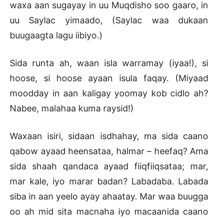
waxa aan sugayay in uu Muqdisho soo gaaro, in
uu Saylac yimaado, (Saylac waa dukaan
buugaagta lagu iibiyo.)
Sida runta ah, waan isla warramay (iyaa!), si
hoose, si hoose ayaan isula faqay. (Miyaad
moodday in aan kaligay yoomay kob cidlo ah?
Nabee, malahaa kuma raysid!)
Waxaan isiri, sidaan isdhahay, ma sida caano
qabow ayaad heensataa, halmar – heefaq? Ama
sida shaah qandaca ayaad fiiqfiiqsataa; mar,
mar kale, iyo marar badan? Labadaba. Labada
siba in aan yeelo ayay ahaatay. Mar waa buugga
oo ah mid sita macnaha iyo macaanida caano