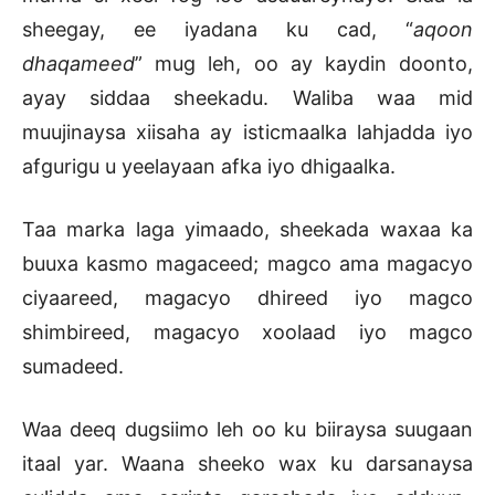
sheegay, ee iyadana ku cad, “
aqoon
dhaqameed
” mug leh, oo ay kaydin doonto,
ayay siddaa sheekadu. Waliba waa mid
muujinaysa xiisaha ay isticmaalka lahjadda iyo
afgurigu u yeelayaan afka iyo dhigaalka.
Taa marka laga yimaado, sheekada waxaa ka
buuxa kasmo magaceed; magco ama magacyo
ciyaareed, magacyo dhireed iyo magco
shimbireed, magacyo xoolaad iyo magco
sumadeed.
Waa deeq dugsiimo leh oo ku biiraysa suugaan
itaal yar. Waana sheeko wax ku darsanaysa