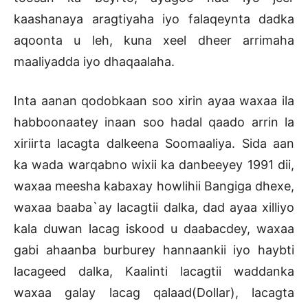
kaashanaya aragtiyaha iyo falaqeynta dadka
aqoonta u leh, kuna xeel dheer arrimaha
maaliyadda iyo dhaqaalaha.
Inta aanan qodobkaan soo xirin ayaa waxaa ila
habboonaatey inaan soo hadal qaado arrin la
xiriirta lacagta dalkeena Soomaaliya. Sida aan
ka wada warqabno wixii ka danbeeyey 1991 dii,
waxaa meesha kabaxay howlihii Bangiga dhexe,
waxaa baaba`ay lacagtii dalka, dad ayaa xilliyo
kala duwan lacag iskood u daabacdey, waxaa
gabi ahaanba burburey hannaankii iyo haybti
lacageed dalka, Kaalinti lacagtii waddanka
waxaa galay lacag qalaad(Dollar), lacagta