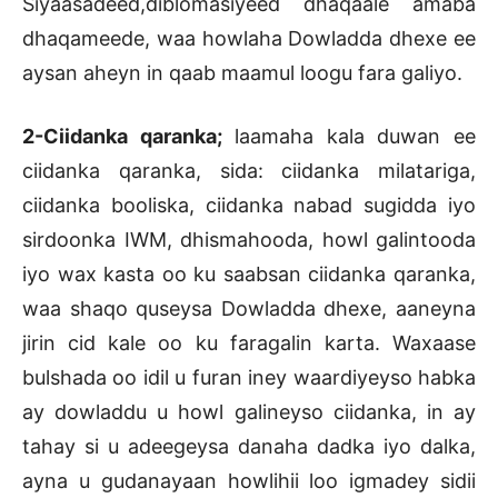
Siyaasadeed,diblomasiyeed dhaqaale amaba
dhaqameede, waa howlaha Dowladda dhexe ee
aysan aheyn in qaab maamul loogu fara galiyo.
2-Ciidanka qaranka;
laamaha kala duwan ee
ciidanka qaranka, sida: ciidanka milatariga,
ciidanka booliska, ciidanka nabad sugidda iyo
sirdoonka IWM, dhismahooda, howl galintooda
iyo wax kasta oo ku saabsan ciidanka qaranka,
waa shaqo quseysa Dowladda dhexe, aaneyna
jirin cid kale oo ku faragalin karta. Waxaase
bulshada oo idil u furan iney waardiyeyso habka
ay dowladdu u howl galineyso ciidanka, in ay
tahay si u adeegeysa danaha dadka iyo dalka,
ayna u gudanayaan howlihii loo igmadey sidii