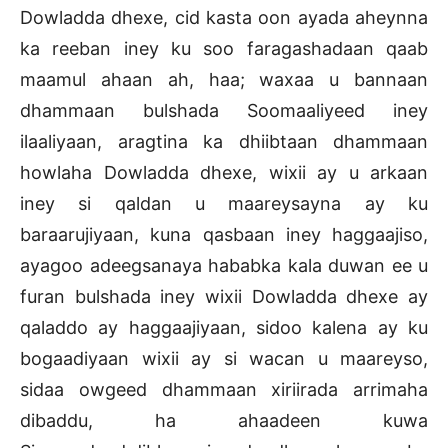
Dowladda dhexe, cid kasta oon ayada aheynna
ka reeban iney ku soo faragashadaan qaab
maamul ahaan ah, haa; waxaa u bannaan
dhammaan bulshada Soomaaliyeed iney
ilaaliyaan, aragtina ka dhiibtaan dhammaan
howlaha Dowladda dhexe, wixii ay u arkaan
iney si qaldan u maareysayna ay ku
baraarujiyaan, kuna qasbaan iney haggaajiso,
ayagoo adeegsanaya hababka kala duwan ee u
furan bulshada iney wixii Dowladda dhexe ay
qaladdo ay haggaajiyaan, sidoo kalena ay ku
bogaadiyaan wixii ay si wacan u maareyso,
sidaa owgeed dhammaan xiriirada arrimaha
dibaddu, ha ahaadeen kuwa