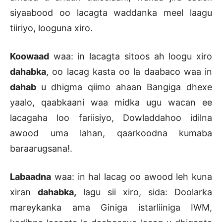
siyaabood oo lacagta waddanka meel laagu
tiiriyo, looguna xiro.
Koowaad
waa: in lacagta sitoos ah loogu xiro
dahabka
, oo lacag kasta oo la daabaco waa in
dahab
u dhigma qiimo ahaan Bangiga dhexe
yaalo, qaabkaani waa midka ugu wacan ee
lacagaha loo fariisiyo, Dowladdahoo idilna
awood uma lahan, qaarkoodna kumaba
baraarugsana!.
Labaadna
waa: in hal lacag oo awood leh kuna
xiran
dahabka,
lagu sii xiro, sida: Doolarka
mareykanka ama Giniga istarliiniga IWM,