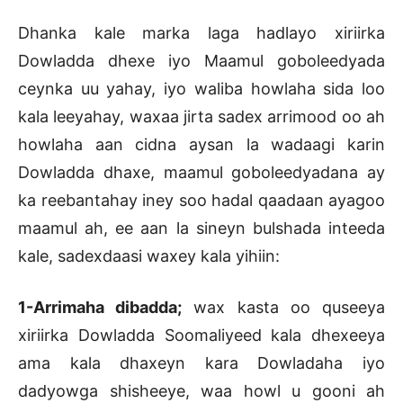
Dhanka kale marka laga hadlayo xiriirka
Dowladda dhexe iyo Maamul goboleedyada
ceynka uu yahay, iyo waliba howlaha sida loo
kala leeyahay, waxaa jirta sadex arrimood oo ah
howlaha aan cidna aysan la wadaagi karin
Dowladda dhaxe, maamul goboleedyadana ay
ka reebantahay iney soo hadal qaadaan ayagoo
maamul ah, ee aan la sineyn bulshada inteeda
kale, sadexdaasi waxey kala yihiin:
1-Arrimaha dibadda;
wax kasta oo quseeya
xiriirka Dowladda Soomaliyeed kala dhexeeya
ama kala dhaxeyn kara Dowladaha iyo
dadyowga shisheeye, waa howl u gooni ah