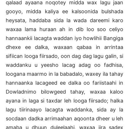
qalaad ayaana noqotey midda wax lagu jaan
gooyo, midda kaliya ee kalsoonida bulshada
heysata, haddaba sida la wada dareemi karo
waxaa lama huraan ah in dib loo soo celiyo
hannaankii lacagta waddan iyo howlihii Bangiga
dhexe ee dalka, waxaan qabaa in arrintaa
sifiican looga fiirsado, oon dag dag lagu galin, si
waddanku u yeesho lacag adag oo fadhisa,
loogana maarmo in la babadalo, waxey ila tahay
hannaanka lacageed ee dalka oo fariistaahi in
Dowladnimo bilowgeed tahay, waxaa kaloo
ayana in laga si taxdar leh looga fiirsado; halka
lagu tiirinaayo lacagta waddanka, sida ay la
socdaan dadka arrimaahan aqoonta dheer u leh
amaba u dhuun duleelaahi, waxaa jira sadex