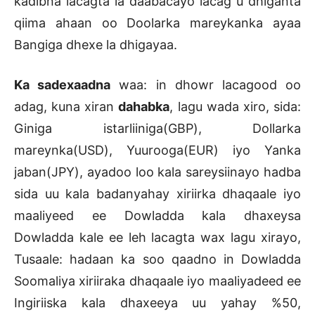
kadibna lacagta la daabacayo lacag u dhiganta
qiima ahaan oo Doolarka mareykanka ayaa
Bangiga dhexe la dhigayaa.
Ka sadexaadna
waa: in dhowr lacagood oo
adag, kuna xiran
dahabka
, lagu wada xiro, sida:
Giniga istarliiniga(GBP), Dollarka
mareynka(USD), Yuurooga(EUR) iyo Yanka
jaban(JPY), ayadoo loo kala sareysiinayo hadba
sida uu kala badanyahay xiriirka dhaqaale iyo
maaliyeed ee Dowladda kala dhaxeysa
Dowladda kale ee leh lacagta wax lagu xirayo,
Tusaale: hadaan ka soo qaadno in Dowladda
Soomaliya xiriiraka dhaqaale iyo maaliyadeed ee
Ingiriiska kala dhaxeeya uu yahay %50,