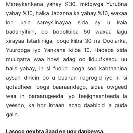
Mareykankana yahay %30, midowga Yurubna
yahay %10, halka Jabanna ka yahay %10, waxaa
loo kala sareysiinayaa sida ay u kala
badanyihiin, oo boqolkiiba 50 waxaa lagu
xirayaa Istarliiniga, boqolkiiba 30 na Doolarka,
Yuurooga iyo Yankana kiiba 10. Hadaba sida
muuqatta waa howl adag oo ilduufkeedu uu
halis yahay, in si fudud looga soo kabtaahina
aysan dhicin oo u baahan rogrogid iyo in si
qotadheer looga baaraandego, sidaa owgeed
waa in baraarugeeda iyo feejignaanteeda la
yeesho, ka hor intaan lacag daabicid la guda
galin.
Lasoco qeybta 3aad ee ugu danbeysa.