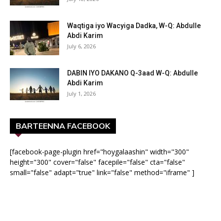
Waqtiga iyo Wacyiga Dadka, W-Q: Abdulle
Abdi Karim
July 6, 2026
DABIN IYO DAKANO Q-3aad W-Q: Abdulle
Abdi Karim
July 1, 2026
BARTEENNA FACEBOOK
[facebook-page-plugin href="hoygalaashin" width="300"
height="300" cover="false" facepile="false" cta="false"
small="false" adapt="true" link="false" method="iframe" ]