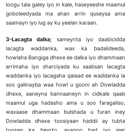
loogu tala galey iyo in kale, haseyeeshe maamul
goboleedyada ma ahan arrin quseysa ama
saamayn iyo lug ay ku yeelan karaan.
3-Lacagta dalka;
sameynta iyo daabicidda
lacagta waddanka, wax ka badalideeda,
howlaha Bangiga dhexe ee dalka iyo dhammaan
arrimaha iyo sharciyada ku saabsan lacagta
waddanka iyo lacagaha qalaad ee waddanka la
soo galinayba waa howl u gooni ah Dowladda
dhexe, aaneyna bannaaneyn in cidkale qaab
maamul uga hadasho ama u soo faragaliso,
waxaase dhammaan bulshada u furan iney
Dowladda dhexe toosiyaan haddii ay tubta
toosan ka beyrto, ayagoo had iyo jeer