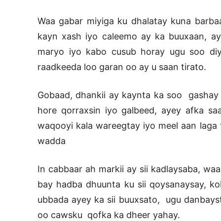
Waa gabar miyiga ku dhalatay kuna barbaa
kayn xash iyo caleemo ay ka buuxaan, aya
maryo iyo kabo cusub horay ugu soo diy
raadkeeda loo garan oo ay u saan tirato.
Gobaad, dhankii ay kaynta ka soo gashay
hore qorraxsin iyo galbeed, ayey afka sa
waqooyi kala wareegtay iyo meel aan laga f
wadda
In cabbaar ah markii ay sii kadlaysaba, waa
bay hadba dhuunta ku sii qoysanaysay, kol
ubbada ayey ka sii buuxsato, ugu danbayst
oo cawsku qofka ka dheer yahay.