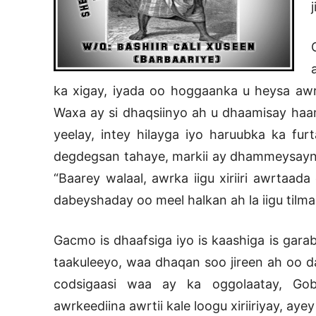
ka xigay, iyada oo hoggaanka u heysa awr
Waxa ay si dhaqsiinyo ah u dhaamisay haam
yeelay, intey hilayga iyo haruubka ka fur
degdegsan tahaye, markii ay dhammeysayna
“Baarey walaal, awrka iigu xiriiri awrtaad
dabeyshaday oo meel halkan ah la iigu til
Gacmo is dhaafsiga iyo is kaashiga is gara
taakuleeyo, waa dhaqan soo jireen ah oo 
codsigaasi waa ay ka oggolaatay, Go
awrkeediina awrtii kale loogu xiriiriyay, ay