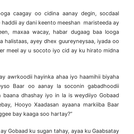
oga caagay oo cidina aanay degin, socdaal
e haddii ay dani keento meeshan maristeeda ay
ireen, maxaa wacay, habar dugaag baa looga
halistaas, ayey dhex guureyneysaa, iyada oo
eer meel ay u socoto iyo cid ay ku hirato midna
ay awrkoodii hayinka ahaa iyo haamihii biyaha
yso Baar oo aanay la soconin gabadhoodii
 baana dhashay iyo in la is weydiiyo Gobaad
ebay, Hooyo Xaadasan ayaana markiiba Baar
gee bay kaaga soo hartay?”
 ay Gobaad ku sugan tahay, ayaa ku Gaabsatay