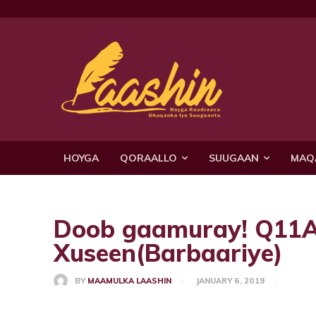
HOYGA
QORAALLO
SUUGAAN
MAQ
Doob gaamuray! Q11A
Xuseen(Barbaariye)
BY
MAAMULKA LAASHIN
JANUARY 6, 2019