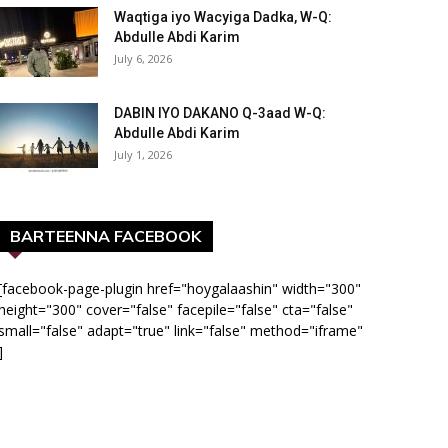
Waqtiga iyo Wacyiga Dadka, W-Q:
Abdulle Abdi Karim
July 6, 2026
DABIN IYO DAKANO Q-3aad W-Q:
Abdulle Abdi Karim
July 1, 2026
BARTEENNA FACEBOOK
[facebook-page-plugin href="hoygalaashin" width="300"
height="300" cover="false" facepile="false" cta="false"
small="false" adapt="true" link="false" method="iframe"
]