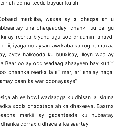
jiciir ah oo nafteeda bayuur ku ah.
Gobaad markiiba, waxaa ay si dhaqsa ah u
abbaartay una dhaqaaqday, dhankii uu balligu
kii ay reerka biyaha ugu soo dhaamin lahayd.
ihii, iyaga oo aysan awrkaba ka rogin, maxaa
tay, ayey halkooda ku buuxisay, illeyn waa ay
 Baar oo ay ood wadaag ahaayeen bay ku tiri
a oo dhaanka reerka la sii mar, ari shalay naga
maamay baan ka war doonayaaye”
bsiga ah ee howl wadaagga ku dhisan la iskuna
dadka xoola dhaqatada ah ka dhaxeeya, Baarna
baadna markii ay gacanteeda ku hubsatay
ey dhanka qorrax u dhaca afka saartay.