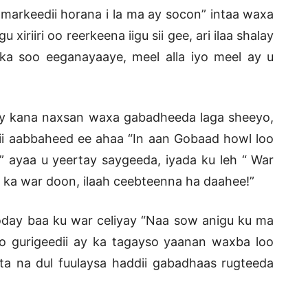
arkeedii horana i la ma ay socon” intaa waxa
 xiriiri oo reerkeena iigu sii gee, ari ilaa shalay
a soo eeganayaaye, meel alla iyo meel ay u
ay kana naxsan waxa gabadheeda laga sheeyo,
ii aabbaheed ee ahaa “In aan Gobaad howl loo
” ayaa u yeertay saygeeda, iyada ku leh “ War
 ka war doon, ilaah ceebteenna ha daahee!”
oday baa ku war celiyay “Naa sow anigu ku ma
o gurigeedii ay ka tagayso yaanan waxba loo
nta na dul fuulaysa haddii gabadhaas rugteeda