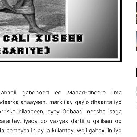
Labadii gabdhood ee Mahad-dheere ilma
adeerka ahaayeen, markii ay qaylo dhaanta iyo
orriska bilaabeen, ayey Gobaad meesha isaga
carartay, iyada oo yaxyax dartii u qajilsan oo
dareemeysa in ay la kulantay, weji gabax iin iyo