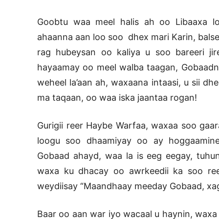
Goobtu waa meel halis ah oo Libaaxa lo
ahaanna aan loo soo dhex mari Karin, bals
rag hubeysan oo kaliya u soo bareeri j
hayaamay oo meel walba taagan, Gobaadna 
weheel la’aan ah, waxaana intaasi, u sii dh
ma taqaan, oo waa iska jaantaa rogan!
Gurigii reer Haybe Warfaa, waxaa soo gaar
loogu soo dhaamiyay oo ay hoggaamine
Gobaad ahayd, waa la is eeg eegay, tuhun
waxa ku dhacay oo awrkeedii ka soo re
weydiisay “Maandhaay meeday Gobaad, xag
Baar oo aan war iyo wacaal u haynin, waxa