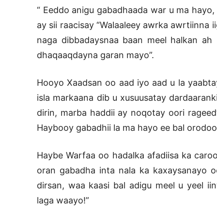
“ Eeddo anigu gabadhaada war u ma hayo, m
ay sii raacisay “Walaaleey awrka awrtiinna iigu
naga dibbadaysnaa baan meel halkan ah k
dhaqaaqdayna garan mayo”.
Hooyo Xaadsan oo aad iyo aad u la yaabt
isla markaana dib u xusuusatay dardaarank
dirin, marba haddii ay noqotay oori rageed
Haybooy gabadhii la ma hayo ee bal orodoo
Haybe Warfaa oo hadalka afadiisa ka caro
oran gabadha inta nala ka kaxaysanayo o
dirsan, waa kaasi bal adigu meel u yeel ii
laga waayo!”