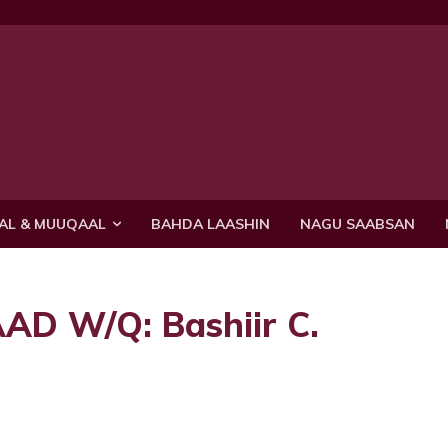
AL & MUUQAAL
BAHDA LAASHIN
NAGU SAABSAN
AD W/Q: Bashiir C.