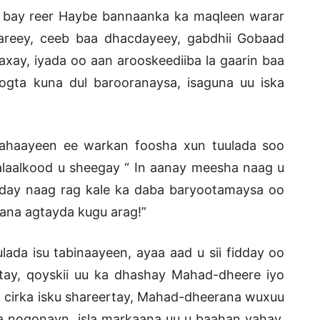
n bay reer Haybe bannaanka ka maqleen warar
areey, ceeb baa dhacdayeey, gabdhii Gobaad
ay, iyada oo aan arooskeediiba la gaarin baa
oogta kuna dul barooranaysa, isaguna uu iska
 ahaayeen ee warkan foosha xun tuulada soo
walaalkood u sheegay “ In aanay meesha naag u
aday naag rag kale ka daba baryootamaysa oo
aana agtayda kugu arag!”
uulada isu tabinaayeen, ayaa aad u sii fidday oo
rtay, qoyskii uu ka dhashay Mahad-dheere iyo
a cirka isku shareertay, Mahad-dheerana wuxuu
a noqonayn, isla markaana uu u baahan yahay,