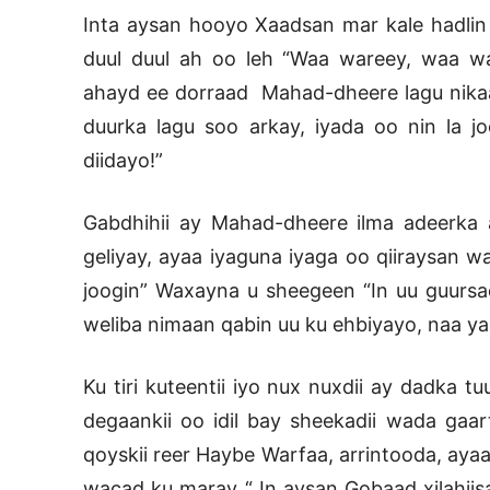
Inta aysan hooyo Xaadsan mar kale hadli
duul duul ah oo leh “Waa wareey, waa w
ahayd ee dorraad Mahad-dheere lagu nikaax
duurka lagu soo arkay, iyada oo nin la j
diidayo!”
Gabdhihii ay Mahad-dheere ilma adeerka
geliyay, ayaa iyaguna iyaga oo qiiraysan 
joogin” Waxayna u sheegeen “In uu guurs
weliba nimaan qabin uu ku ehbiyayo, naa y
Ku tiri kuteentii iyo nux nuxdii ay dadka t
degaankii oo idil bay sheekadii wada gaa
qoyskii reer Haybe Warfaa, arrintooda, aya
wacad ku maray “ In aysan Gobaad xilahiis