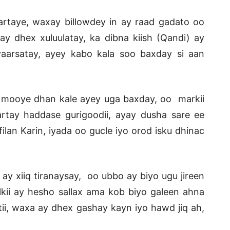
rtaye, waxay billowdey in ay raad gadato oo
y dhex xuluulatay, ka dibna kiish (Qandi) ay
aarsatay, ayey kabo kala soo baxday si aan
 mooye dhan kale ayey uga baxday, oo markii
artay haddase gurigoodii, ayay dusha sare ee
ilan Karin, iyada oo gucle iyo orod isku dhinac
 ay xiiq tiranaysay, oo ubbo ay biyo ugu jireen
kii ay hesho sallax ama kob biyo galeen ahna
ii, waxa ay dhex gashay kayn iyo hawd jiq ah,