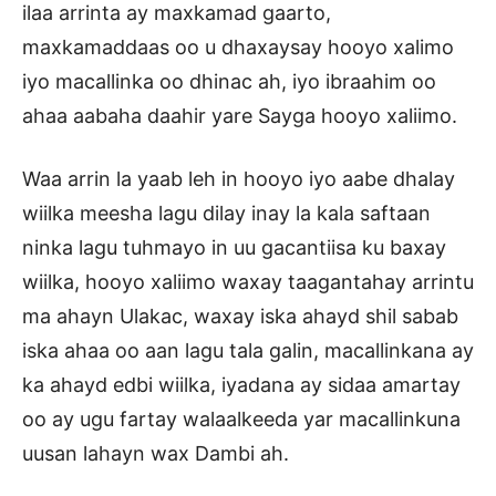
ilaa arrinta ay maxkamad gaarto,
maxkamaddaas oo u dhaxaysay hooyo xalimo
iyo macallinka oo dhinac ah, iyo ibraahim oo
ahaa aabaha daahir yare Sayga hooyo xaliimo.
Waa arrin la yaab leh in hooyo iyo aabe dhalay
wiilka meesha lagu dilay inay la kala saftaan
ninka lagu tuhmayo in uu gacantiisa ku baxay
wiilka, hooyo xaliimo waxay taagantahay arrintu
ma ahayn Ulakac, waxay iska ahayd shil sabab
iska ahaa oo aan lagu tala galin, macallinkana ay
ka ahayd edbi wiilka, iyadana ay sidaa amartay
oo ay ugu fartay walaalkeeda yar macallinkuna
uusan lahayn wax Dambi ah.