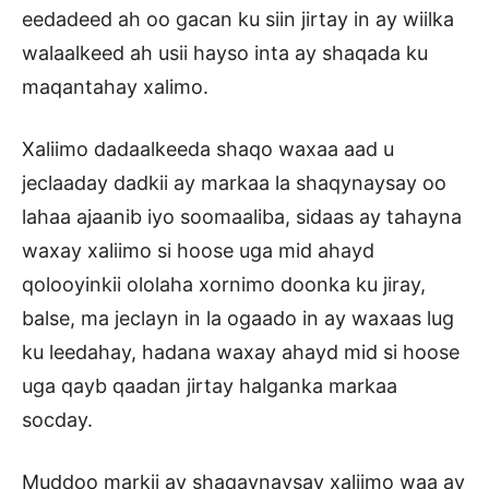
eedadeed ah oo gacan ku siin jirtay in ay wiilka
walaalkeed ah usii hayso inta ay shaqada ku
maqantahay xalimo.
Xaliimo dadaalkeeda shaqo waxaa aad u
jeclaaday dadkii ay markaa la shaqynaysay oo
lahaa ajaanib iyo soomaaliba, sidaas ay tahayna
waxay xaliimo si hoose uga mid ahayd
qolooyinkii ololaha xornimo doonka ku jiray,
balse, ma jeclayn in la ogaado in ay waxaas lug
ku leedahay, hadana waxay ahayd mid si hoose
uga qayb qaadan jirtay halganka markaa
socday.
Muddoo markii ay shaqaynaysay xaliimo waa ay