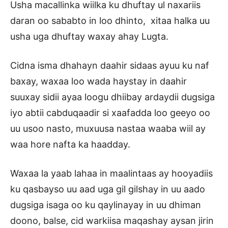
Usha macallinka wiilka ku dhuftay ul naxariis
daran oo sababto in loo dhinto, xitaa halka uu
usha uga dhuftay waxay ahay Lugta.
Cidna isma dhahayn daahir sidaas ayuu ku naf
baxay, waxaa loo wada haystay in daahir
suuxay sidii ayaa loogu dhiibay ardaydii dugsiga
iyo abtii cabduqaadir si xaafadda loo geeyo oo
uu usoo nasto, muxuusa nastaa waaba wiil ay
waa hore nafta ka haadday.
Waxaa la yaab lahaa in maalintaas ay hooyadiis
ku qasbayso uu aad uga gil gilshay in uu aado
dugsiga isaga oo ku qaylinayay in uu dhiman
doono, balse, cid warkiisa maqashay aysan jirin