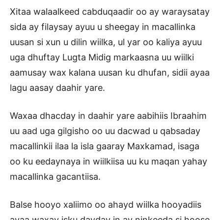
Xitaa walaalkeed cabduqaadir oo ay waraysatay
sida ay filaysay ayuu u sheegay in macallinka
uusan si xun u dilin wiilka, ul yar oo kaliya ayuu
uga dhuftay Lugta Midig markaasna uu wiilki
aamusay wax kalana uusan ku dhufan, sidii ayaa
lagu aasay daahir yare.
Waxaa dhacday in daahir yare aabihiis Ibraahim
uu aad uga gilgisho oo uu dacwad u qabsaday
macallinkii ilaa la isla gaaray Maxkamad, isaga
oo ku eedaynaya in wiilkiisa uu ku maqan yahay
macallinka gacantiisa.
Balse hooyo xaliimo oo ahayd wiilka hooyadiis
ayaa waxay isku dayday in ay ninkeeda si hoose