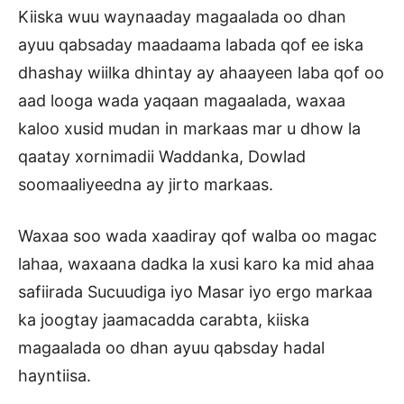
Kiiska wuu waynaaday magaalada oo dhan
ayuu qabsaday maadaama labada qof ee iska
dhashay wiilka dhintay ay ahaayeen laba qof oo
aad looga wada yaqaan magaalada, waxaa
kaloo xusid mudan in markaas mar u dhow la
qaatay xornimadii Waddanka, Dowlad
soomaaliyeedna ay jirto markaas.
Waxaa soo wada xaadiray qof walba oo magac
lahaa, waxaana dadka la xusi karo ka mid ahaa
safiirada Sucuudiga iyo Masar iyo ergo markaa
ka joogtay jaamacadda carabta, kiiska
magaalada oo dhan ayuu qabsday hadal
hayntiisa.