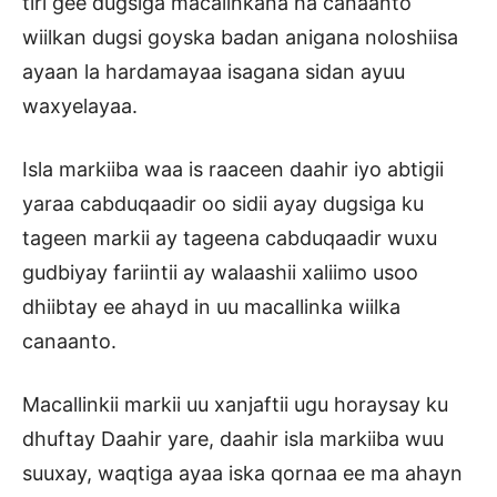
tiri gee dugsiga macalinkana ha canaanto
wiilkan dugsi goyska badan anigana noloshiisa
ayaan la hardamayaa isagana sidan ayuu
waxyelayaa.
Isla markiiba waa is raaceen daahir iyo abtigii
yaraa cabduqaadir oo sidii ayay dugsiga ku
tageen markii ay tageena cabduqaadir wuxu
gudbiyay fariintii ay walaashii xaliimo usoo
dhiibtay ee ahayd in uu macallinka wiilka
canaanto.
Macallinkii markii uu xanjaftii ugu horaysay ku
dhuftay Daahir yare, daahir isla markiiba wuu
suuxay, waqtiga ayaa iska qornaa ee ma ahayn