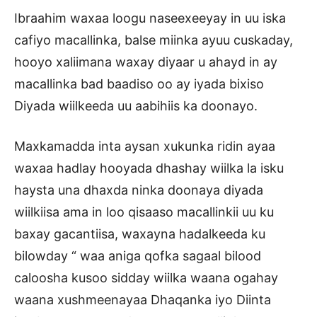
Ibraahim waxaa loogu naseexeeyay in uu iska
cafiyo macallinka, balse miinka ayuu cuskaday,
hooyo xaliimana waxay diyaar u ahayd in ay
macallinka bad baadiso oo ay iyada bixiso
Diyada wiilkeeda uu aabihiis ka doonayo.
Maxkamadda inta aysan xukunka ridin ayaa
waxaa hadlay hooyada dhashay wiilka la isku
haysta una dhaxda ninka doonaya diyada
wiilkiisa ama in loo qisaaso macallinkii uu ku
baxay gacantiisa, waxayna hadalkeeda ku
bilowday “ waa aniga qofka sagaal bilood
caloosha kusoo sidday wiilka waana ogahay
waana xushmeenayaa Dhaqanka iyo Diinta