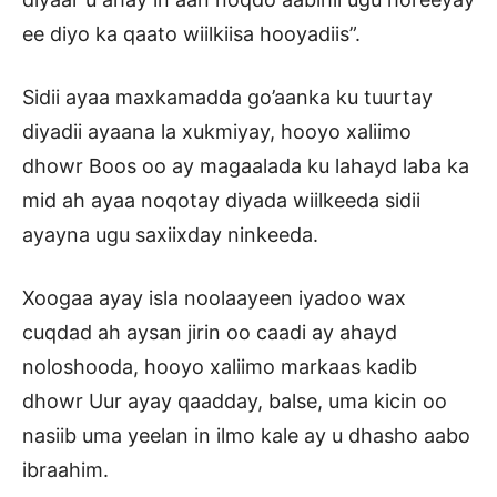
ee diyo ka qaato wiilkiisa hooyadiis”.
Sidii ayaa maxkamadda go’aanka ku tuurtay
diyadii ayaana la xukmiyay, hooyo xaliimo
dhowr Boos oo ay magaalada ku lahayd laba ka
mid ah ayaa noqotay diyada wiilkeeda sidii
ayayna ugu saxiixday ninkeeda.
Xoogaa ayay isla noolaayeen iyadoo wax
cuqdad ah aysan jirin oo caadi ay ahayd
noloshooda, hooyo xaliimo markaas kadib
dhowr Uur ayay qaadday, balse, uma kicin oo
nasiib uma yeelan in ilmo kale ay u dhasho aabo
ibraahim.