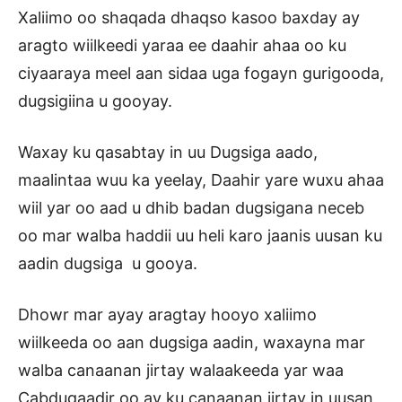
Xaliimo oo shaqada dhaqso kasoo baxday ay
aragto wiilkeedi yaraa ee daahir ahaa oo ku
ciyaaraya meel aan sidaa uga fogayn gurigooda,
dugsigiina u gooyay.
Waxay ku qasabtay in uu Dugsiga aado,
maalintaa wuu ka yeelay, Daahir yare wuxu ahaa
wiil yar oo aad u dhib badan dugsigana neceb
oo mar walba haddii uu heli karo jaanis uusan ku
aadin dugsiga u gooya.
Dhowr mar ayay aragtay hooyo xaliimo
wiilkeeda oo aan dugsiga aadin, waxayna mar
walba canaanan jirtay walaakeeda yar waa
Cabduqaadir oo ay ku canaanan jirtay in uusan