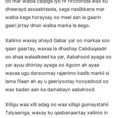
oo mar walba caqliga iyo fir fircoonida wax ku
dheerayd asxaabteeda, xaga nasiibkana mar
walba kaga horaysay oo meel aan la gaarin
gaari jirtay dhan walba marka la eego.
Xaliimo waxay ahayd Gabar yar oo markaa soo
qaan gaartay, waxaa la dhashay Cabduqaadir
oo ahaa walaalkeed ka yar, Aabahood ayaga oo
yar ayuu dhintay ayaga oo Agoon ah ayaa
waxaa ugu darsoomay rajanimo kadib markii si
lama filaan ah ay u geeriyootay hooyadood oo
wax badan aan ka damabayn aabahood.
Xilligu waa xilli adag oo waa xilligii gumaystahii
Talyaaniga, waxay ku qasbanaantay xaliimo in