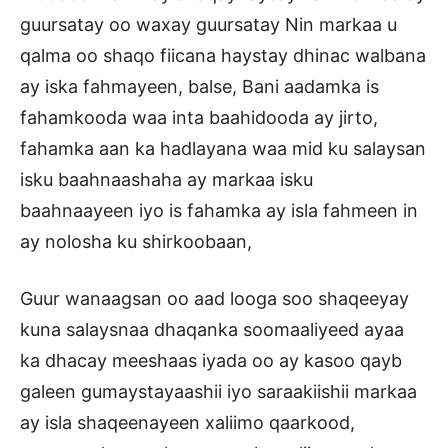
guursatay oo waxay guursatay Nin markaa u
qalma oo shaqo fiicana haystay dhinac walbana
ay iska fahmayeen, balse, Bani aadamka is
fahamkooda waa inta baahidooda ay jirto,
fahamka aan ka hadlayana waa mid ku salaysan
isku baahnaashaha ay markaa isku
baahnaayeen iyo is fahamka ay isla fahmeen in
ay nolosha ku shirkoobaan,
Guur wanaagsan oo aad looga soo shaqeeyay
kuna salaysnaa dhaqanka soomaaliyeed ayaa
ka dhacay meeshaas iyada oo ay kasoo qayb
galeen gumaystayaashii iyo saraakiishii markaa
ay isla shaqeenayeen xaliimo qaarkood,