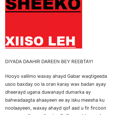
DIYADA DAAHIR DAREEN BEY REEBTAY!
Hooyo xaliimo waxay ahayd Gabar waqtigeeda
usoo baxday oo la oran karay wax badan ayay
dheerayd ugana duwanayd dumarka ay
bahwadaagta ahaayeen ee ay isku meesha ku
noolaayeen, waxay ahayd qof aad u fir fircoon