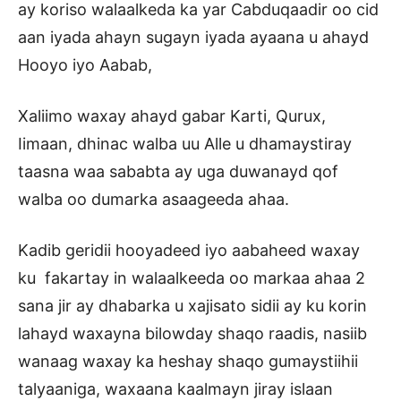
ay koriso walaalkeda ka yar Cabduqaadir oo cid
aan iyada ahayn sugayn iyada ayaana u ahayd
Hooyo iyo Aabab,
Xaliimo waxay ahayd gabar Karti, Qurux,
Iimaan, dhinac walba uu Alle u dhamaystiray
taasna waa sababta ay uga duwanayd qof
walba oo dumarka asaageeda ahaa.
Kadib geridii hooyadeed iyo aabaheed waxay
ku fakartay in walaalkeeda oo markaa ahaa 2
sana jir ay dhabarka u xajisato sidii ay ku korin
lahayd waxayna bilowday shaqo raadis, nasiib
wanaag waxay ka heshay shaqo gumaystiihii
talyaaniga, waxaana kaalmayn jiray islaan