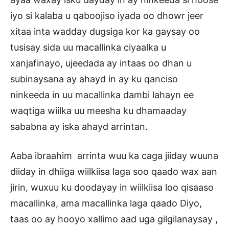
iyo si kalaba u qaboojiso iyada oo dhowr jeer
xitaa inta wadday dugsiga kor ka gaysay oo
tusisay sida uu macallinka ciyaalka u
xanjafinayo, ujeedada ay intaas oo dhan u
subinaysana ay ahayd in ay ku qanciso
ninkeeda in uu macallinka dambi lahayn ee
waqtiga wiilka uu meesha ku dhamaaday
sababna ay iska ahayd arrintan.
Aaba ibraahim arrinta wuu ka caga jiiday wuuna
diiday in dhiiga wiilkiisa laga soo qaado wax aan
jirin, wuxuu ku doodayay in wiilkiisa loo qisaaso
macallinka, ama macallinka laga qaado Diyo,
taas oo ay hooyo xallimo aad uga gilgilanaysay ,