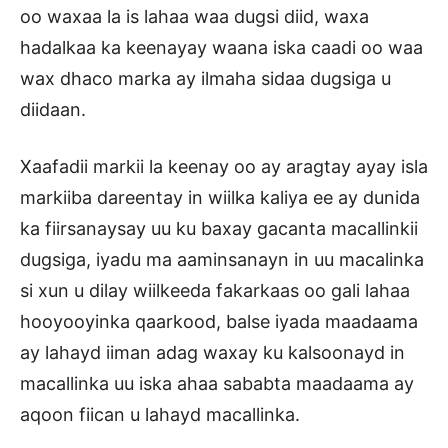
oo waxaa la is lahaa waa dugsi diid, waxa
hadalkaa ka keenayay waana iska caadi oo waa
wax dhaco marka ay ilmaha sidaa dugsiga u
diidaan.
Xaafadii markii la keenay oo ay aragtay ayay isla
markiiba dareentay in wiilka kaliya ee ay dunida
ka fiirsanaysay uu ku baxay gacanta macallinkii
dugsiga, iyadu ma aaminsanayn in uu macalinka
si xun u dilay wiilkeeda fakarkaas oo gali lahaa
hooyooyinka qaarkood, balse iyada maadaama
ay lahayd iiman adag waxay ku kalsoonayd in
macallinka uu iska ahaa sababta maadaama ay
aqoon fiican u lahayd macallinka.