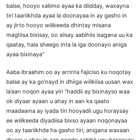
balse, hooyo xaliimo ayaa ka diidday, waxayna
tiri taariikhda ayaa la doonayaa in ay gasho in
ay jirto hooyo wiilkeeda dhintay misana
magtiisa bixisay, oo siisay aabihiis isagana uu ka
qaatay, hala sheego inta la iga doonayo aniga
ayaa bixinaya”
Aaba ibraahim oo ay arrinta fajiciso ku noqotay
balse ay ka go’nayd in dhiiga wiilkiisa uusan wax
la’aan noqon ayaa yiri “haddii ay bixinayso waa
ok diyaar ayaan u ahay in aan ka qaato
maadaama ay iyada tiri hooyadii ugu horaysay
ee wiilkeeda diyadiisa bixso ayaan noqonayaa
oo ay taariikhda ha gasho tiri, anigana waxaan
diyaar u ahay in aan noqdo aabihii ugu horeeyay