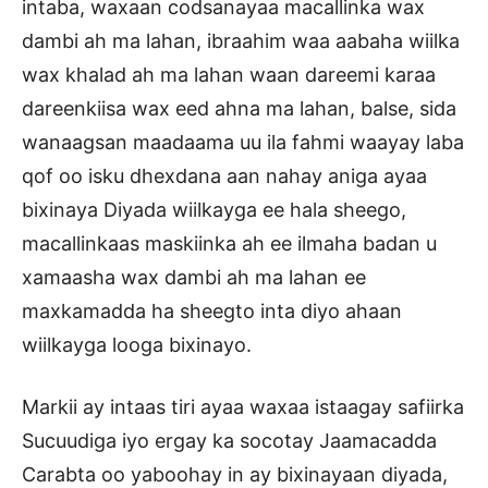
intaba, waxaan codsanayaa macallinka wax
dambi ah ma lahan, ibraahim waa aabaha wiilka
wax khalad ah ma lahan waan dareemi karaa
dareenkiisa wax eed ahna ma lahan, balse, sida
wanaagsan maadaama uu ila fahmi waayay laba
qof oo isku dhexdana aan nahay aniga ayaa
bixinaya Diyada wiilkayga ee hala sheego,
macallinkaas maskiinka ah ee ilmaha badan u
xamaasha wax dambi ah ma lahan ee
maxkamadda ha sheegto inta diyo ahaan
wiilkayga looga bixinayo.
Markii ay intaas tiri ayaa waxaa istaagay safiirka
Sucuudiga iyo ergay ka socotay Jaamacadda
Carabta oo yaboohay in ay bixinayaan diyada,