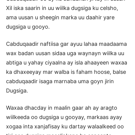
Xil iska saarin in uu wiilka dugsiga ku celsho,
ama uusan u sheegin marka uu daahir yare
dugsiga u gooyo.
Cabduqaadir naftiisa gar ayuu lahaa maadaama
wax badan uusan sidaa uga waynayn wiilka uu
abtiga u yahay ciyaalna ay isla ahaayeen waxaa
ka dhaxeeyay mar walba is faham hoose, balse
cabduqaadir isaga marnaba uma goyn jirin
Dugsiga.
Waxaa dhacday in maalin gaar ah ay aragto
wiilkeeda oo dugsiga u gooyay, markaas ayay
xogaa inta xanjafisay ku dartay walaalkeed oo