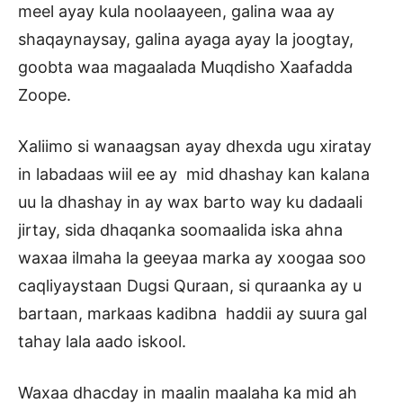
meel ayay kula noolaayeen, galina waa ay
shaqaynaysay, galina ayaga ayay la joogtay,
goobta waa magaalada Muqdisho Xaafadda
Zoope.
Xaliimo si wanaagsan ayay dhexda ugu xiratay
in labadaas wiil ee ay mid dhashay kan kalana
uu la dhashay in ay wax barto way ku dadaali
jirtay, sida dhaqanka soomaalida iska ahna
waxaa ilmaha la geeyaa marka ay xoogaa soo
caqliyaystaan Dugsi Quraan, si quraanka ay u
bartaan, markaas kadibna haddii ay suura gal
tahay lala aado iskool.
Waxaa dhacday in maalin maalaha ka mid ah