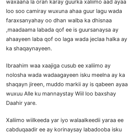
waxaana la oran karay guurka xaliimo aad ayaa
loo soo camiray wuxuna ahaa guur lagu wada
faraxsanyahay oo dhan walba ka dhisnaa
,maadaama labada qof ee is guursanaysa ay
ahaayeen laba qof oo laga wada jeclaa halka ay
ka shaqaynayeen.
Ibraahim waa xaajiga cusub ee xaliimo ay
nolosha wada wadaagayeen isku meelna ay ka
shaqayn jireen, muddo markii ay is qabeen ayaa
wuxuu Alle ku mannaystay Wiil loo baxshay
Daahir yare.
Xaliimo wiilkeeda yar iyo walaalkeedii yaraa ee
cabduqaadir ee ay korinaysay labadooba isku