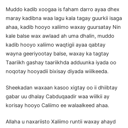
Muddo kadib xoogaa is faham darro ayaa dhex
maray kadibna waa lagu kala tagay guurkii isaga
ahaa, kadib hooyo xaliimo waxay guursatay Nin
kale balse wax awlaad ah uma dhalin, muddo
kadib hooyo xaliimo waqtigii ayaa qabtay
wayna geeriyootay balse, waxay ka tagtay
Taariikh gashay taariikhda adduunka iyada oo
noqotay hooyadii bixisay diyada wiilkeeda.
Sheekadan waxaan kasoo xigtay oo ii dhiibtay
gabar uu dhalay Cabduqaadir waa wiilkii ay
korisay hooyo Caliimo ee walaalkeed ahaa.
Allaha u naxariisto Xaliimo runtii waxay ahayd