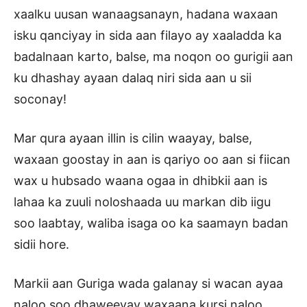
xaalku uusan wanaagsanayn, hadana waxaan
isku qanciyay in sida aan filayo ay xaaladda ka
badalnaan karto, balse, ma noqon oo gurigii aan
ku dhashay ayaan dalaq niri sida aan u sii
soconay!
Mar qura ayaan illin is cilin waayay, balse,
waxaan goostay in aan is qariyo oo aan si fiican
wax u hubsado waana ogaa in dhibkii aan is
lahaa ka zuuli noloshaada uu markan dib iigu
soo laabtay, waliba isaga oo ka saamayn badan
sidii hore.
Markii aan Guriga wada galanay si wacan ayaa
naloo soo dhaweeyay waxaana kursi naloo