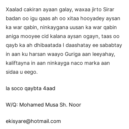
Xaalad cakiran ayaan galay, waxaa jirto Sirar
badan oo igu qaas ah oo xitaa hooyadey aysan
ka war qabin, ninkaygana uusan ka war qabin
aniga mooyee cid kalana aysan ogayn, taas oo
qayb ka ah dhibaatada I daashatay ee sababtay
in aan ku harsan waayo Guriga aan leeyahay,
kaliftayna in aan ninkayga naco marka aan
sidaa u eego.
la soco qaybta 4aad
W/Q: Mohamed Musa Sh. Noor
ekisyare@hotmail.com