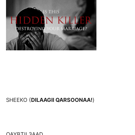
SHEEKO (
DILAAGII QARSOONAA!
)
QAYBTII 3AAD