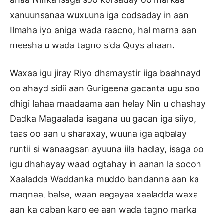
xanuunsanaa wuxuuna iga codsaday in aan
Ilmaha iyo aniga wada raacno, hal marna aan
meesha u wada tagno sida Qoys ahaan.
Waxaa igu jiray Riyo dhamaystir iiga baahnayd
oo ahayd sidii aan Gurigeena gacanta ugu soo
dhigi lahaa maadaama aan helay Nin u dhashay
Dadka Magaalada isagana uu gacan iga siiyo,
taas oo aan u sharaxay, wuuna iga aqbalay
runtii si wanaagsan ayuuna iila hadlay, isaga oo
igu dhahayay waad ogtahay in aanan la socon
Xaaladda Waddanka muddo bandanna aan ka
maqnaa, balse, waan eegayaa xaaladda waxa
aan ka qaban karo ee aan wada tagno marka