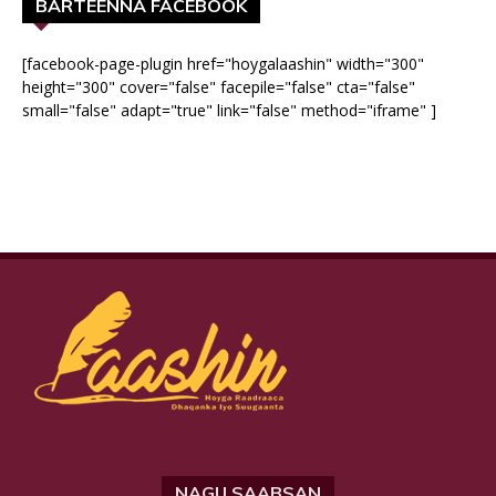
BARTEENNA FACEBOOK
[facebook-page-plugin href="hoygalaashin" width="300"
height="300" cover="false" facepile="false" cta="false"
small="false" adapt="true" link="false" method="iframe" ]
NAGU SAABSAN