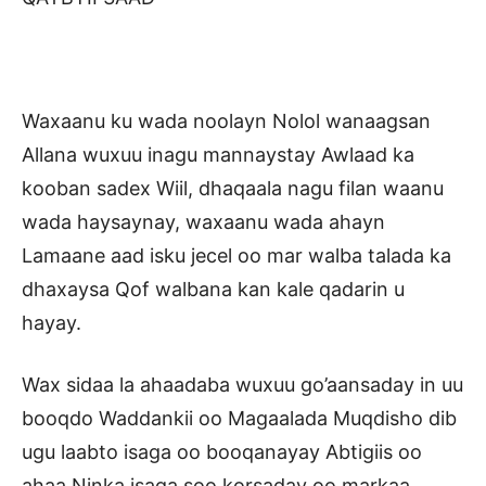
Waxaanu ku wada noolayn Nolol wanaagsan
Allana wuxuu inagu mannaystay Awlaad ka
kooban sadex Wiil, dhaqaala nagu filan waanu
wada haysaynay, waxaanu wada ahayn
Lamaane aad isku jecel oo mar walba talada ka
dhaxaysa Qof walbana kan kale qadarin u
hayay.
Wax sidaa la ahaadaba wuxuu go’aansaday in uu
booqdo Waddankii oo Magaalada Muqdisho dib
ugu laabto isaga oo booqanayay Abtigiis oo
ahaa Ninka isaga soo korsaday oo markaa