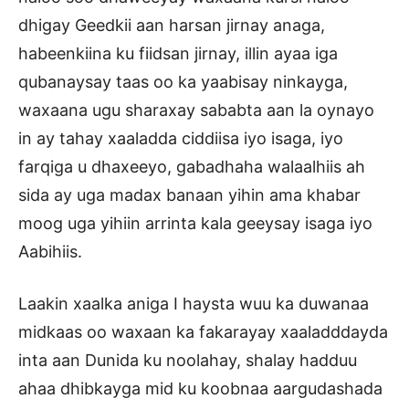
dhigay Geedkii aan harsan jirnay anaga,
habeenkiina ku fiidsan jirnay, illin ayaa iga
qubanaysay taas oo ka yaabisay ninkayga,
waxaana ugu sharaxay sababta aan la oynayo
in ay tahay xaaladda ciddiisa iyo isaga, iyo
farqiga u dhaxeeyo, gabadhaha walaalhiis ah
sida ay uga madax banaan yihin ama khabar
moog uga yihiin arrinta kala geeysay isaga iyo
Aabihiis.
Laakin xaalka aniga I haysta wuu ka duwanaa
midkaas oo waxaan ka fakarayay xaaladddayda
inta aan Dunida ku noolahay, shalay hadduu
ahaa dhibkayga mid ku koobnaa aargudashada