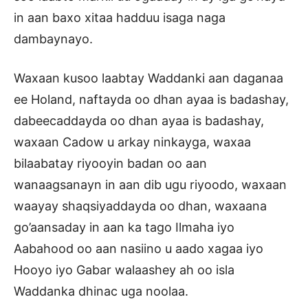
in aan baxo xitaa hadduu isaga naga
dambaynayo.
Waxaan kusoo laabtay Waddanki aan daganaa
ee Holand, naftayda oo dhan ayaa is badashay,
dabeecaddayda oo dhan ayaa is badashay,
waxaan Cadow u arkay ninkayga, waxaa
bilaabatay riyooyin badan oo aan
wanaagsanayn in aan dib ugu riyoodo, waxaan
waayay shaqsiyaddayda oo dhan, waxaana
go’aansaday in aan ka tago Ilmaha iyo
Aabahood oo aan nasiino u aado xagaa iyo
Hooyo iyo Gabar walaashey ah oo isla
Waddanka dhinac uga noolaa.