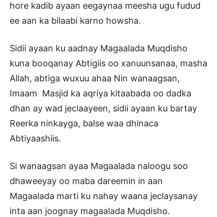
hore kadib ayaan eegaynaa meesha ugu fudud
ee aan ka bilaabi karno howsha.
Sidii ayaan ku aadnay Magaalada Muqdisho
kuna booqanay Abtigiis oo xanuunsanaa, masha
Allah, abtiga wuxuu ahaa Nin wanaagsan,
Imaam Masjid ka aqriya kitaabada oo dadka
dhan ay wad jeclaayeen, sidii ayaan ku bartay
Reerka ninkayga, balse waa dhinaca
Abtiyaashiis.
Si wanaagsan ayaa Magaalada naloogu soo
dhaweeyay oo maba dareemin in aan
Magaalada marti ku nahay waana jeclaysanay
inta aan joognay magaalada Muqdisho.