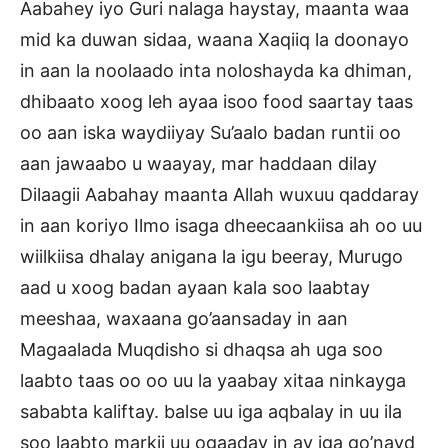
Aabahey iyo Guri nalaga haystay, maanta waa
mid ka duwan sidaa, waana Xaqiiq la doonayo
in aan la noolaado inta noloshayda ka dhiman,
dhibaato xoog leh ayaa isoo food saartay taas
oo aan iska waydiiyay Su’aalo badan runtii oo
aan jawaabo u waayay, mar haddaan dilay
Dilaagii Aabahay maanta Allah wuxuu qaddaray
in aan koriyo Ilmo isaga dheecaankiisa ah oo uu
wiilkiisa dhalay anigana la igu beeray, Murugo
aad u xoog badan ayaan kala soo laabtay
meeshaa, waxaana go’aansaday in aan
Magaalada Muqdisho si dhaqsa ah uga soo
laabto taas oo oo uu la yaabay xitaa ninkayga
sababta kaliftay. balse uu iga aqbalay in uu ila
soo laabto markii uu ogaaday in ay iga go’nayd