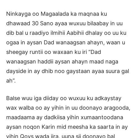
Ninkayga oo Magaalada ka maqnaa ku
dhawaad 30 Sano ayaa wuxuu bilaabay in uu
dib bal u raadiyo ilmihii Aabihii dhalay oo uu ku
ogaa in aysan Dad wanaagsan ahayn, waan u
sheegay runtii oo waxaan ku iri “Dad
wanaagsan haddii aysan ahayn maad naga
dayside in ay dhib noo gaystaan ayaa suura gal
ah”.
Balse wuu iga diiday oo wuxuu ku adkaystay
wax walba oo ay yihin in uu doonayo aragooda,
maadaama ay dadkiisa yihin xumaantoodana
aysan noqon Karin mid meesha ka saarta in ay
yihin Qoys wada jira, uuna sii doonayo bal