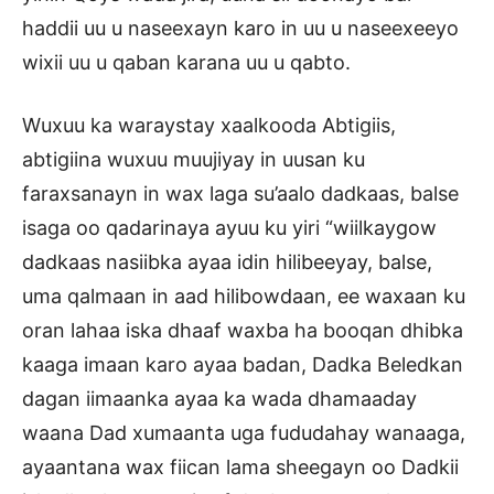
haddii uu u naseexayn karo in uu u naseexeeyo
wixii uu u qaban karana uu u qabto.
Wuxuu ka waraystay xaalkooda Abtigiis,
abtigiina wuxuu muujiyay in uusan ku
faraxsanayn in wax laga su’aalo dadkaas, balse
isaga oo qadarinaya ayuu ku yiri “wiilkaygow
dadkaas nasiibka ayaa idin hilibeeyay, balse,
uma qalmaan in aad hilibowdaan, ee waxaan ku
oran lahaa iska dhaaf waxba ha booqan dhibka
kaaga imaan karo ayaa badan, Dadka Beledkan
dagan iimaanka ayaa ka wada dhamaaday
waana Dad xumaanta uga fududahay wanaaga,
ayaantana wax fiican lama sheegayn oo Dadkii