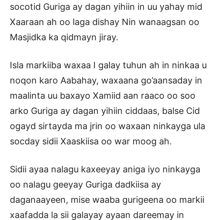
socotid Guriga ay dagan yihiin in uu yahay mid
Xaaraan ah oo laga dishay Nin wanaagsan oo
Masjidka ka qidmayn jiray.
Isla markiiba waxaa I galay tuhun ah in ninkaa u
noqon karo Aabahay, waxaana go’aansaday in
maalinta uu baxayo Xamiid aan raaco oo soo
arko Guriga ay dagan yihiin ciddaas, balse Cid
ogayd sirtayda ma jrin oo waxaan ninkayga ula
socday sidii Xaaskiisa oo war moog ah.
Sidii ayaa nalagu kaxeeyay aniga iyo ninkayga
oo nalagu geeyay Guriga dadkiisa ay
daganaayeen, mise waaba gurigeena oo markii
xaafadda la sii galayay ayaan dareemay in