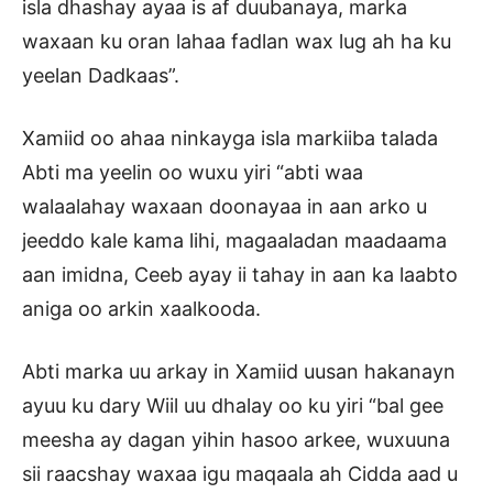
isla dhashay ayaa is af duubanaya, marka
waxaan ku oran lahaa fadlan wax lug ah ha ku
yeelan Dadkaas”.
Xamiid oo ahaa ninkayga isla markiiba talada
Abti ma yeelin oo wuxu yiri “abti waa
walaalahay waxaan doonayaa in aan arko u
jeeddo kale kama lihi, magaaladan maadaama
aan imidna, Ceeb ayay ii tahay in aan ka laabto
aniga oo arkin xaalkooda.
Abti marka uu arkay in Xamiid uusan hakanayn
ayuu ku dary Wiil uu dhalay oo ku yiri “bal gee
meesha ay dagan yihin hasoo arkee, wuxuuna
sii raacshay waxaa igu maqaala ah Cidda aad u