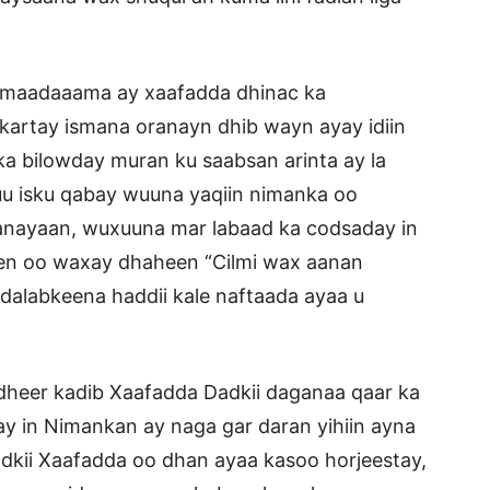
 maadaaama ay xaafadda dhinac ka
kartay ismana oranayn dhib wayn ayay idiin
a bilowday muran ku saabsan arinta ay la
u isku qabay wuuna yaqiin nimanka oo
sanayaan, wuxuuna mar labaad ka codsaday in
deen oo waxay dhaheen “Cilmi wax aanan
 dalabkeena haddii kale naftaada ayaa u
dheer kadib Xaafadda Dadkii daganaa qaar ka
ay in Nimankan ay naga gar daran yihiin ayna
dkii Xaafadda oo dhan ayaa kasoo horjeestay,