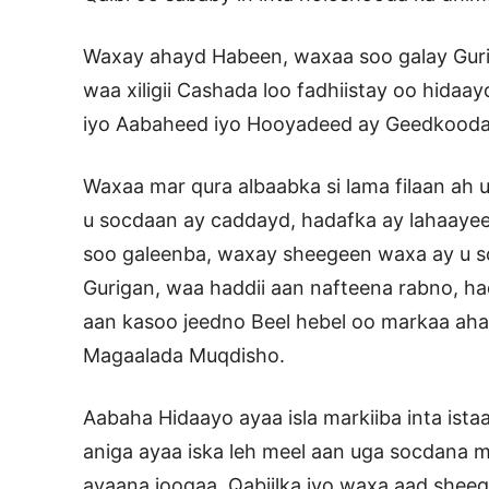
Waxay ahayd Habeen, waxaa soo galay Guri
waa xiligii Cashada loo fadhiistay oo hida
iyo Aabaheed iyo Hooyadeed ay Geedkooda h
Waxaa mar qura albaabka si lama filaan ah 
u socdaan ay caddayd, hadafka ay lahaayee
soo galeenba, waxay sheegeen waxa ay u s
Gurigan, waa haddii aan nafteena rabno, ha
aan kasoo jeedno Beel hebel oo markaa aha
Magaalada Muqdisho.
Aabaha Hidaayo ayaa isla markiiba inta istaa
aniga ayaa iska leh meel aan uga socdana 
ayaana joogaa, Qabiilka iyo waxa aad sheeg