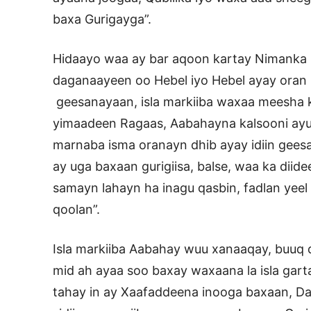
baxa Gurigayga”.
Hidaayo waa ay bar aqoon kartay Nimanka
daganaayeen oo Hebel iyo Hebel ayay oran 
geesanayaan, isla markiiba waxaa meesha k
yimaadeen Ragaas, Aabahayna kalsooni ayu
marnaba isma oranayn dhib ayay idiin gee
ay uga baxaan gurigiisa, balse, waa ka dii
samayn lahayn ha inagu qasbin, fadlan yeel
qoolan”.
Isla markiiba Aabahay wuu xanaaqay, buuq 
mid ah ayaa soo baxay waxaana la isla gart
tahay in ay Xaafaddeena inooga baxaan, Da