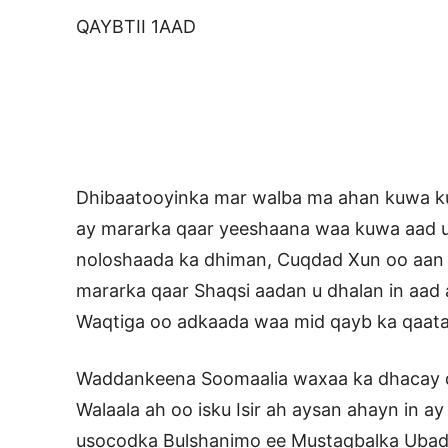
QAYBTII 1AAD
Dhibaatooyinka mar walba ma ahan kuwa 
ay mararka qaar yeeshaana waa kuwa aad u 
noloshaada ka dhiman, Cuqdad Xun oo aan 
mararka qaar Shaqsi aadan u dhalan in aad 
Waqtiga oo adkaada waa mid qayb ka qaata 
Waddankeena Soomaalia waxaa ka dhacay dh
Walaala ah oo isku Isir ah aysan ahayn in ay
usocodka Bulshanimo ee Mustaqbalka Ubad