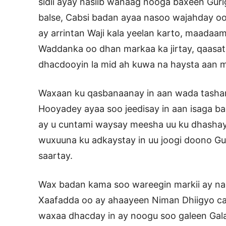
sidii ayay nasiib wanaag nooga baxeen Gur
balse, Cabsi badan ayaa nasoo wajahday oo k
ay arrintan Waji kala yeelan karto, maada
Waddanka oo dhan markaa ka jirtay, qaasa
dhacdooyin la mid ah kuwa na haysta aan 
Waxaan ku qasbanaanay in aan wada tashan
Hooyadey ayaa soo jeedisay in aan isaga b
ay u cuntami waysay meesha uu ku dhashay
wuxuuna ku adkaystay in uu joogi doono Guri
saartay.
Wax badan kama soo wareegin markii ay nag
Xaafadda oo ay ahaayeen Niman Dhiigyo cab
waxaa dhacday in ay noogu soo galeen Gal