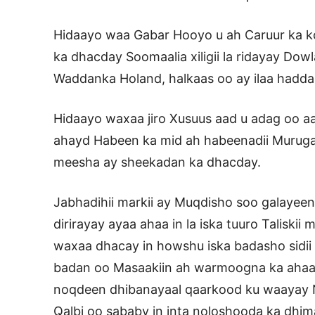
Hidaayo waa Gabar Hooyo u ah Caruur ka ko
ka dhacday Soomaalia xiligii la ridayay Dow
Waddanka Holand, halkaas oo ay ilaa hadda
Hidaayo waxaa jiro Xusuus aad u adag oo aa
ahayd Habeen ka mid ah habeenadii Murug
meesha ay sheekadan ka dhacday.
Jabhadihii markii ay Muqdisho soo galayeen 
dirirayay ayaa ahaa in la iska tuuro Taliskii
waxaa dhacay in howshu iska badasho sidii la
badan oo Masaakiin ah warmoogna ka ahaa 
noqdeen dhibanayaal qaarkood ku waayay 
Qalbi oo sababy in inta noloshooda ka dhi