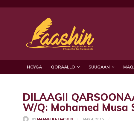
HOYGA
QORAALLO
SUUGAAN
MAQ
DILAAGII QARSOONAA!
W/Q: Mohamed Musa 
BY
MAAMULKA LAASHIN
MAY 4, 2015