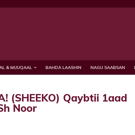
AL & MUUQAAL
BAHDA LAASHIN
NAGU SAABSAN
 (SHEEKO) Qaybtii 1aad
Sh Noor