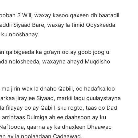
oban 3 Wiil, waxay kasoo qaxeen dhibaatadii
laddii Siyaad Bare, waxay la timid Qoyskeeda
 ku nooshahay.
n qalbigeeda ka go’ayn oo ay goob joog u
ada nolosheeda, waxayna ahayd Muqdisho
ma jirin wax la dhaho Qabiil, oo hadafka loo
 markaa jiray ee Siyaad, markii lagu guulaystayna
 filayay oo ay Qabiil isku rogto, taas oo Dad
arrintaas Dulmiga ah ee daahsoon ay ku
Naftooda, qaarna ay ka dhaxleen Dhaawac
man ay la noolaadaan Cadaawad.