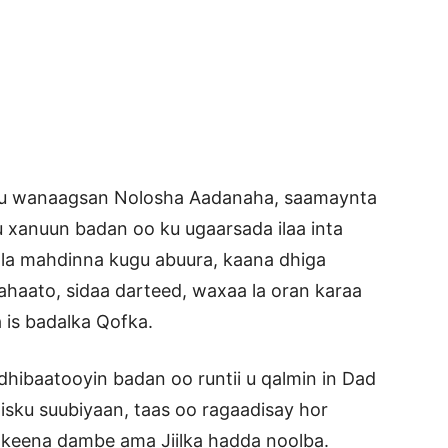
ku wanaagsan Nolosha Aadanaha, saamaynta
xanuun badan oo ku ugaarsada ilaa inta
la mahdinna kugu abuura, kaana dhiga
ahaato, sidaa darteed, waxaa la oran karaa
is badalka Qofka.
ibaatooyin badan oo runtii u qalmin in Dad
 isku suubiyaan, taas oo ragaadisay hor
keena dambe ama Jiilka hadda noolba.