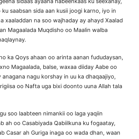
igeena sidaas ayaana habeenkaas ku seexanay,
u saabsan sida aan kusii joogi karno, iyo in
ama xaaladdan na soo wajhaday ay ahayd Xaalad
tan Magaalada Muqdisho oo Maalin walba
maqlaynay.
o ka Qoys ahaan oo arinta aanan fududaysan,
axno Magaalada, balse, waxaa diiday Aabe oo
 anagana nagu korshay in uu ka dhaqaajiyo,
giisa oo Nafta uga bixi doonto uuna Allah tala
u soo laabteen nimankii oo laga yaqiin
 ah oo Casabiyada Qabiilkuna ku fogaatay,
ab Casar ah Guriga inaga oo wada dhan, waan