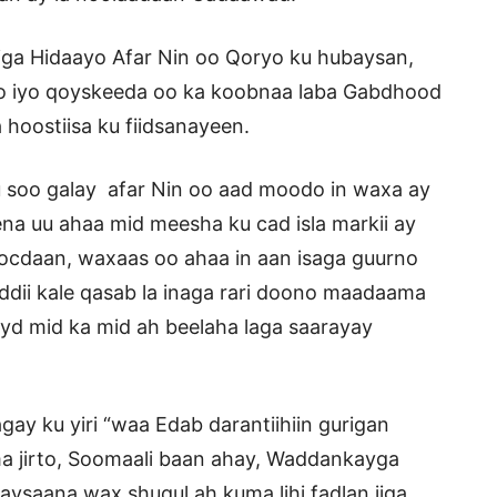
ga Hidaayo Afar Nin oo Qoryo ku hubaysan,
ayo iyo qoyskeeda oo ka koobnaa laba Gabdhood
oostiisa ku fiidsanayeen.
u soo galay afar Nin oo aad moodo in waxa ay
na uu ahaa mid meesha ku cad isla markii ay
ocdaan, waxaas oo ahaa in aan isaga guurno
ddii kale qasab la inaga rari doono maadaama
yd mid ka mid ah beelaha laga saarayay
gay ku yiri “waa Edab darantiihiin gurigan
ma jirto, Soomaali baan ahay, Waddankayga
aysaana wax shuqul ah kuma lihi fadlan iiga