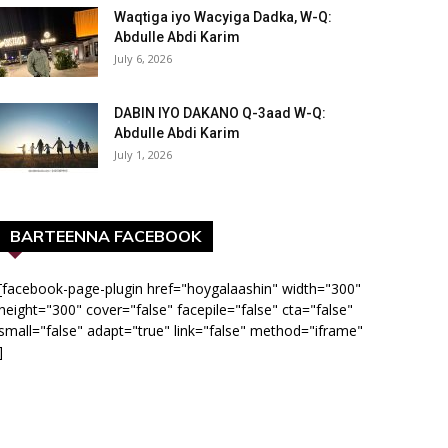
Waqtiga iyo Wacyiga Dadka, W-Q:
Abdulle Abdi Karim
July 6, 2026
DABIN IYO DAKANO Q-3aad W-Q:
Abdulle Abdi Karim
July 1, 2026
BARTEENNA FACEBOOK
[facebook-page-plugin href="hoygalaashin" width="300"
height="300" cover="false" facepile="false" cta="false"
small="false" adapt="true" link="false" method="iframe"
]