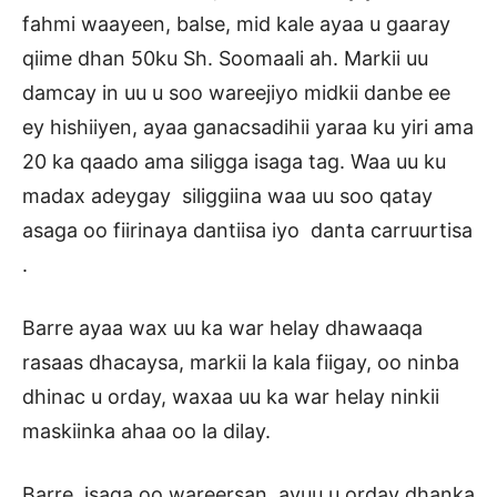
fahmi waayeen, balse, mid kale ayaa u gaaray
qiime dhan 50ku Sh. Soomaali ah. Markii uu
damcay in uu u soo wareejiyo midkii danbe ee
ey hishiiyen, ayaa ganacsadihii yaraa ku yiri ama
20 ka qaado ama siligga isaga tag. Waa uu ku
madax adeygay siliggiina waa uu soo qatay
asaga oo fiirinaya dantiisa iyo danta carruurtisa
.
Barre ayaa wax uu ka war helay dhawaaqa
rasaas dhacaysa, markii la kala fiigay, oo ninba
dhinac u orday, waxaa uu ka war helay ninkii
maskiinka ahaa oo la dilay.
Barre isaga oo wareersan ayuu u orday dhanka