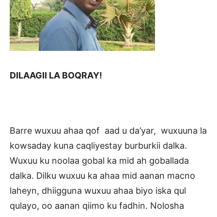
DILAAGII LA BOQRAY!
Barre wuxuu ahaa qof aad u da’yar, wuxuuna la
kowsaday kuna caqliyestay burburkii dalka.
Wuxuu ku noolaa gobal ka mid ah goballada
dalka. Dilku wuxuu ka ahaa mid aanan macno
laheyn, dhiigguna wuxuu ahaa biyo iska qul
qulayo, oo aanan qiimo ku fadhin. Nolosha