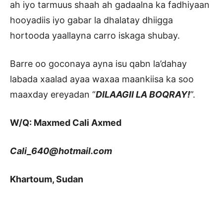
ah iyo tarmuus shaah ah gadaalna ka fadhiyaan
hooyadiis iyo gabar la dhalatay dhiigga
hortooda yaallayna carro iskaga shubay.
Barre oo goconaya ayna isu qabn la’dahay
labada xaalad ayaa waxaa maankiisa ka soo
maaxday ereyadan “
DILAAGII LA BOQRAY!
”.
W/Q: Maxmed Cali Axmed
Cali_640@hotmail.com
Khartoum, Sudan