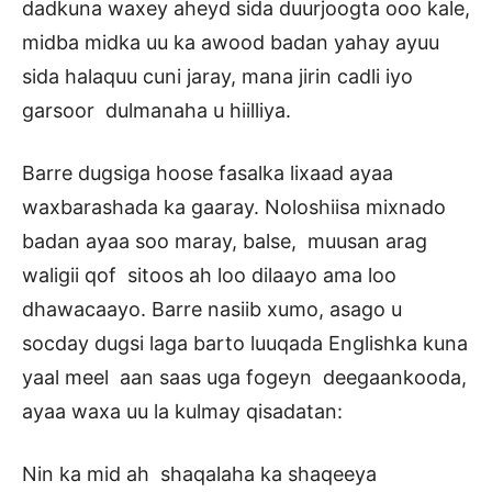
dadkuna waxey aheyd sida duurjoogta ooo kale,
midba midka uu ka awood badan yahay ayuu
sida halaquu cuni jaray, mana jirin cadli iyo
garsoor dulmanaha u hiilliya.
Barre dugsiga hoose fasalka lixaad ayaa
waxbarashada ka gaaray. Noloshiisa mixnado
badan ayaa soo maray, balse, muusan arag
waligii qof sitoos ah loo dilaayo ama loo
dhawacaayo. Barre nasiib xumo, asago u
socday dugsi laga barto luuqada Englishka kuna
yaal meel aan saas uga fogeyn deegaankooda,
ayaa waxa uu la kulmay qisadatan:
Nin ka mid ah shaqalaha ka shaqeeya