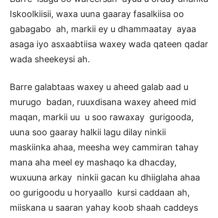
Iskoolkiisii, waxa uuna gaaray fasalkiisa oo
gabagabo ah, markii ey u dhammaatay ayaa
asaga iyo asxaabtiisa waxey wada qateen qadar
wada sheekeysi ah.
Barre galabtaas waxey u aheed galab aad u
murugo badan, ruuxdisana waxey aheed mid
maqan, markii uu u soo rawaxay gurigooda,
uuna soo gaaray halkii lagu dilay ninkii
maskiinka ahaa, meesha wey cammiran tahay
mana aha meel ey mashaqo ka dhacday,
wuxuuna arkay ninkii gacan ku dhiiglaha ahaa
oo gurigoodu u horyaallo kursi caddaan ah,
miiskana u saaran yahay koob shaah caddeys