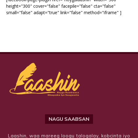
height="300" cover="false" facepile="false" cta="false"
small="false" adapt="true" link="false" method="iframe" ]
NAGU SAABSAN
Laashin, waa mareeg loogu talogalay, kobcinta iyo