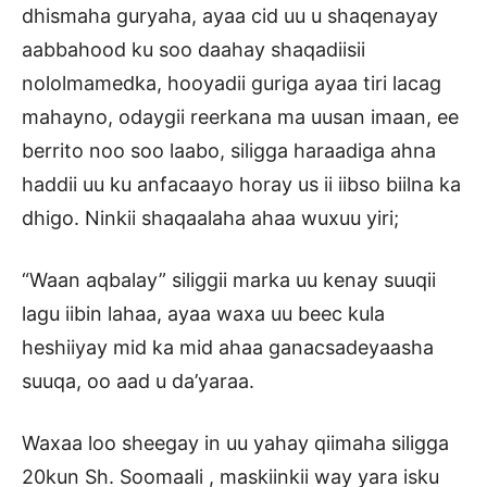
dhismaha guryaha, ayaa cid uu u shaqenayay
aabbahood ku soo daahay shaqadiisii
nololmamedka, hooyadii guriga ayaa tiri lacag
mahayno, odaygii reerkana ma uusan imaan, ee
berrito noo soo laabo, siligga haraadiga ahna
haddii uu ku anfacaayo horay us ii iibso biilna ka
dhigo. Ninkii shaqaalaha ahaa wuxuu yiri;
“Waan aqbalay” siliggii marka uu kenay suuqii
lagu iibin lahaa, ayaa waxa uu beec kula
heshiiyay mid ka mid ahaa ganacsadeyaasha
suuqa, oo aad u da’yaraa.
Waxaa loo sheegay in uu yahay qiimaha siligga
20kun Sh. Soomaali , maskiinkii way yara isku