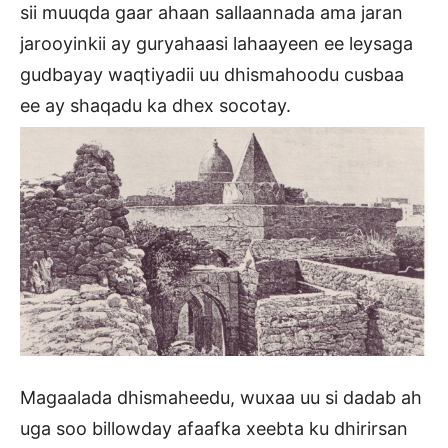
sii muuqda gaar ahaan sallaannada ama jaran
jarooyinkii ay guryahaasi lahaayeen ee leysaga
gudbayay waqtiyadii uu dhismahoodu cusbaa
ee ay shaqadu ka dhex socotay.
Magaalada dhismaheedu, wuxaa uu si dadab ah
uga soo billowday afaafka xeebta ku dhirirsan