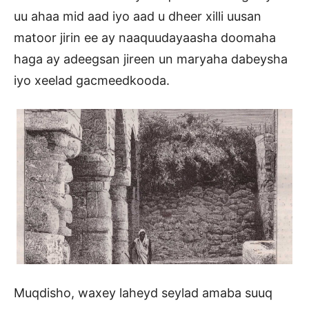
uu ahaa mid aad iyo aad u dheer xilli uusan
matoor jirin ee ay naaquudayaasha doomaha
haga ay adeegsan jireen un maryaha dabeysha
iyo xeelad gacmeedkooda.
Muqdisho, waxey laheyd seylad amaba suuq