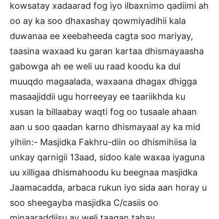
kowsatay xadaarad fog iyo ilbaxnimo qadiimi ah
oo ay ka soo dhaxashay qowmiyadihii kala
duwanaa ee xeebaheeda cagta soo mariyay,
taasina waxaad ku garan kartaa dhismayaasha
gabowga ah ee weli uu raad koodu ka dul
muuqdo magaalada, waxaana dhagax dhigga
masaajiddii ugu horreeyay ee taariikhda ku
xusan la billaabay waqti fog oo tusaale ahaan
aan u soo qaadan karno dhismayaal ay ka mid
yihiin:- Masjidka Fakhru-diin oo dhismihiisa la
unkay qarnigii 13aad, sidoo kale waxaa iyaguna
uu xilligaa dhismahoodu ku beegnaa masjidka
Jaamacadda, arbaca rukun iyo sida aan horay u
soo sheegayba masjidka C/casiis oo
minaaraddiisu ay weli taagan tahay.