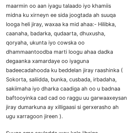
maarmin oo aan iyagu talaado iyo khamiis
midna ku xirneyn ee sida joogtada ah suuqa
looga heli jiray, waxaa ka mid ahaa:- Hilibka,
caanaha, badarka, qudaarta, dhuxusha,
qoryaha, ukunta iyo cowska oo
dhammaantoodba marti loogu ahaa dadka
degaanka xamardaye oo iyaguna
badeecadahooda ku beddelan jiray raashinka (
Sokorta, saliidda, bunka, cusbada, irbadaha,
sakiimaha iyo dharka caadiga ah oo u badnaa
baftooyinka cad cad oo raggu uu garwaaxeysan
jiray dumarkuna ay xilligaasi si gerxerasho ah
ugu xarragoon jireen ).