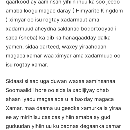
qaarkood ay aaminsan yihiin inuu ka soo jeedo
amaba loogu magac daray ( Himyarite Kingdom
) ximyar oo isu rogtay xadarmaut ama
xadarmuud aheydna saldanad boqortooyadii
saba (sheba) ka dib ka hanaqaadday dalka
yamen, sidaa darteed, waxey yiraahdaan
magaca xamar waa ximyar ama xadarmuud oo
isu rogtay xamar.
Sidaasi si aad uga duwan waxaa aaminsanaa
Soomaalidii hore oo sida la xaqiijiyay dhab
ahaan iyadu magaalada u la baxday magaca
Xamar, maa daama uu geedka xamurka la yiraa
ee ay mirihiisu cas cas yihiin amaba ay gud
guduudan yihiin uu ku badnaa degaanka xamar