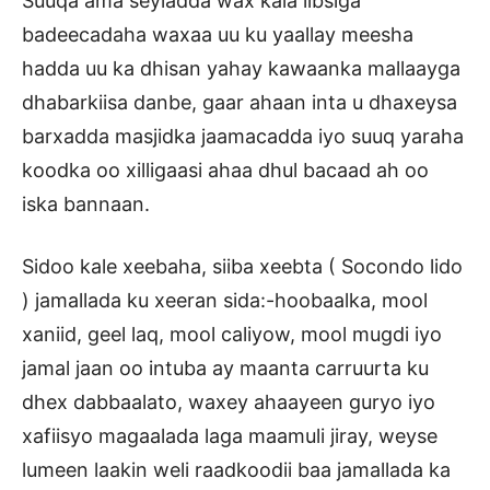
Suuqa ama seyladda wax kala iibsiga
badeecadaha waxaa uu ku yaallay meesha
hadda uu ka dhisan yahay kawaanka mallaayga
dhabarkiisa danbe, gaar ahaan inta u dhaxeysa
barxadda masjidka jaamacadda iyo suuq yaraha
koodka oo xilligaasi ahaa dhul bacaad ah oo
iska bannaan.
Sidoo kale xeebaha, siiba xeebta ( Socondo lido
) jamallada ku xeeran sida:-hoobaalka, mool
xaniid, geel laq, mool caliyow, mool mugdi iyo
jamal jaan oo intuba ay maanta carruurta ku
dhex dabbaalato, waxey ahaayeen guryo iyo
xafiisyo magaalada laga maamuli jiray, weyse
lumeen laakin weli raadkoodii baa jamallada ka