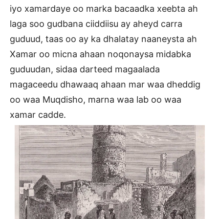
iyo xamardaye oo marka bacaadka xeebta ah
laga soo gudbana ciiddiisu ay aheyd carra
guduud, taas oo ay ka dhalatay naaneysta ah
Xamar oo micna ahaan noqonaysa midabka
guduudan, sidaa darteed magaalada
magaceedu dhawaaq ahaan mar waa dheddig
oo waa Muqdisho, marna waa lab oo waa
xamar cadde.