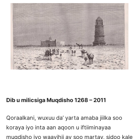
Dib u milicsiga Muqdisho 1268 – 2011
Qoraalkani, wuxuu da’ yarta amaba jiilka soo
koraya iyo inta aan aqoon u iftiiminayaa
muqdisho iyo waayihii ay soo martay, sidoo kale