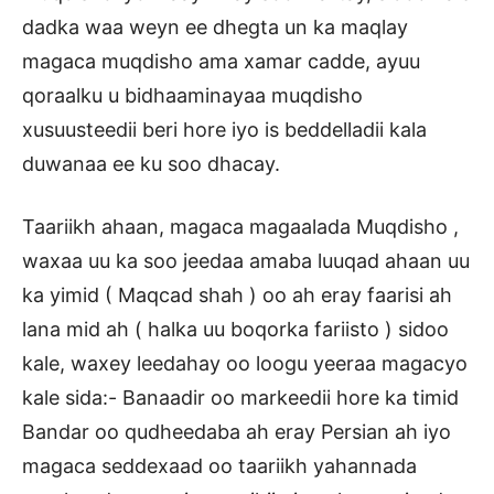
dadka waa weyn ee dhegta un ka maqlay
magaca muqdisho ama xamar cadde, ayuu
qoraalku u bidhaaminayaa muqdisho
xusuusteedii beri hore iyo is beddelladii kala
duwanaa ee ku soo dhacay.
Taariikh ahaan, magaca magaalada Muqdisho ,
waxaa uu ka soo jeedaa amaba luuqad ahaan uu
ka yimid ( Maqcad shah ) oo ah eray faarisi ah
lana mid ah ( halka uu boqorka fariisto ) sidoo
kale, waxey leedahay oo loogu yeeraa magacyo
kale sida:- Banaadir oo markeedii hore ka timid
Bandar oo qudheedaba ah eray Persian ah iyo
magaca seddexaad oo taariikh yahannada