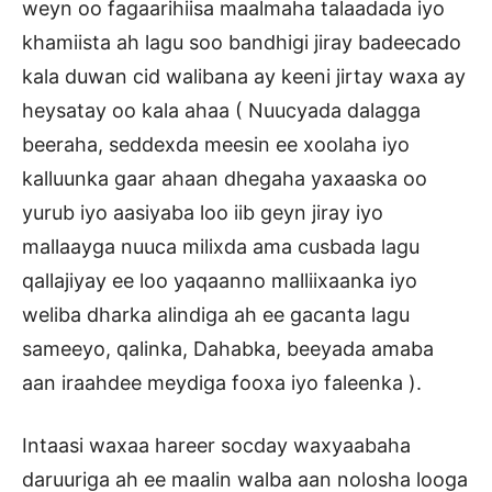
weyn oo fagaarihiisa maalmaha talaadada iyo
khamiista ah lagu soo bandhigi jiray badeecado
kala duwan cid walibana ay keeni jirtay waxa ay
heysatay oo kala ahaa ( Nuucyada dalagga
beeraha, seddexda meesin ee xoolaha iyo
kalluunka gaar ahaan dhegaha yaxaaska oo
yurub iyo aasiyaba loo iib geyn jiray iyo
mallaayga nuuca milixda ama cusbada lagu
qallajiyay ee loo yaqaanno malliixaanka iyo
weliba dharka alindiga ah ee gacanta lagu
sameeyo, qalinka, Dahabka, beeyada amaba
aan iraahdee meydiga fooxa iyo faleenka ).
Intaasi waxaa hareer socday waxyaabaha
daruuriga ah ee maalin walba aan nolosha looga