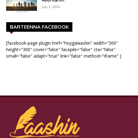
July 1, 2026
BARTEENNA FACEBOOK
[facebook-page-plugin href="hoygalaashin" width="300"
height="300" cover="false" facepile="false" cta="false"
small="false" adapt="true" link="false" method="iframe" ]