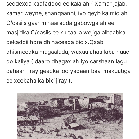
seddexda xaafadood ee kala ah ( Xamar jajab,
xamar weyne, shangaanni, iyo qeyb ka mid ah
C/casiis gaar minaaradda gabowga ah ee
masjidka C/casiis ee ku taalla wejiga albaabka
dekaddii hore dhinaceeda bidix.Qaab
dhismeedka magaaladu, wuxuu ahaa laba nuuc
oo kaliya ( daaro dhagax ah iyo carshaan lagu
dahaari jiray geedka loo yaqaan baal makuutiga
ee xeebaha ka bixi jiray ).