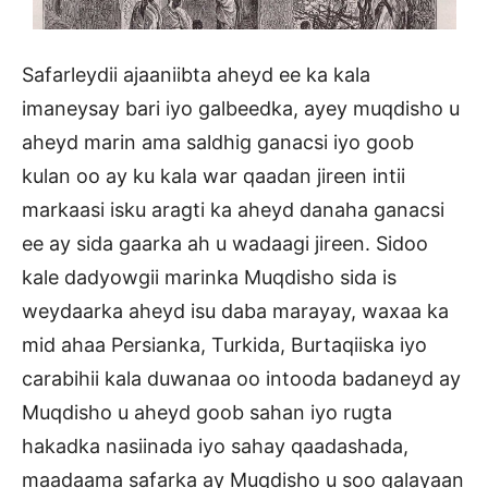
Safarleydii ajaaniibta aheyd ee ka kala
imaneysay bari iyo galbeedka, ayey muqdisho u
aheyd marin ama saldhig ganacsi iyo goob
kulan oo ay ku kala war qaadan jireen intii
markaasi isku aragti ka aheyd danaha ganacsi
ee ay sida gaarka ah u wadaagi jireen. Sidoo
kale dadyowgii marinka Muqdisho sida is
weydaarka aheyd isu daba marayay, waxaa ka
mid ahaa Persianka, Turkida, Burtaqiiska iyo
carabihii kala duwanaa oo intooda badaneyd ay
Muqdisho u aheyd goob sahan iyo rugta
hakadka nasiinada iyo sahay qaadashada,
maadaama safarka ay Muqdisho u soo galayaan