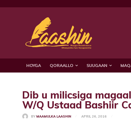
HOYGA
QORAALLO
SUUGAAN
MAQ
Dib u milicsiga magaa
W/Q Ustaad Bashiir Ca
BY
MAAMULKA LAASHIN
APRIL 26, 2016