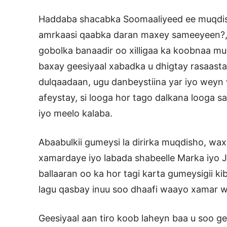
Haddaba shacabka Soomaaliyeed ee muqdis
amrkaasi qaabka daran maxey sameeyeen?, 
gobolka banaadir oo xilligaa ka koobnaa mu
baxay geesiyaal xabadka u dhigtay rasaast
dulqaadaan, ugu danbeystiina yar iyo weyn 
afeystay, si looga hor tago dalkana looga
iyo meelo kalaba.
Abaabulkii gumeysi la dirirka muqdisho, wax
xamardaye iyo labada shabeelle Marka iyo 
ballaaran oo ka hor tagi karta gumeysigii k
lagu qasbay inuu soo dhaafi waayo xamar w
Geesiyaal aan tiro koob laheyn baa u soo ge