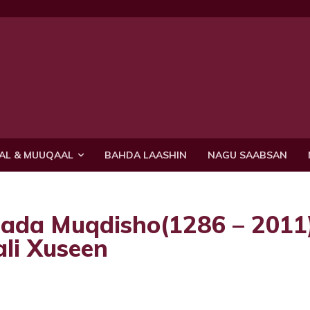
AL & MUUQAAL
BAHDA LAASHIN
NAGU SAABSAN
lada Muqdisho(1286 – 2011
li Xuseen