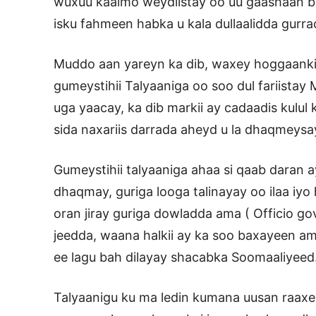
wuxuu kaalmo weydiistay oo uu gaashaan buu
isku fahmeen habka u kala dullaalidda gurr
Muddo aan yareyn ka dib, waxey hoggaanki
gumeystihii Talyaaniga oo soo dul fariista
uga yaacay, ka dib markii ay cadaadis kulul
sida naxariis darrada aheyd u la dhaqmeysa
Gumeystihii talyaaniga ahaa si qaab daran a
dhaqmay, guriga looga talinayay oo ilaa iyo
oran jiray guriga dowladda ama ( Officio go
jeedda, waana halkii ay ka soo baxayeen a
ee lagu bah dilayay shacabka Soomaaliyeed
Talyaanigu ku ma ledin kumana uusan raax