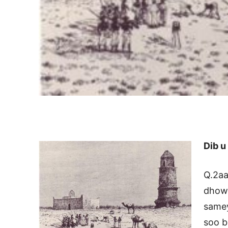
Dib u
Q.2aa
dhowe
same
soo b