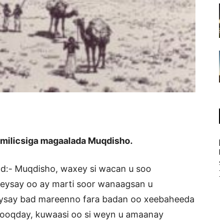
 milicsiga magaalada Muqdisho.
d:- Muqdisho, waxey si wacan u soo
ysay oo ay marti soor wanaagsan u
ysay bad mareenno fara badan oo xeebaheeda
ooqday, kuwaasi oo si weyn u amaanay