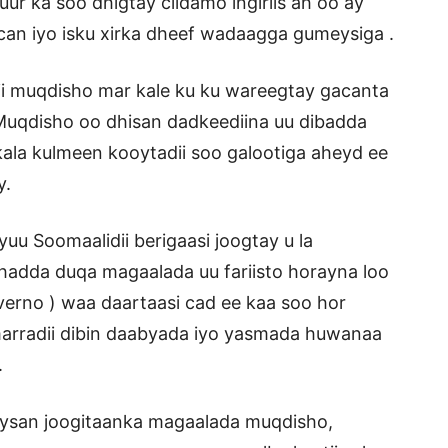
r ka soo dhigtay ciidamo ingiriis ah oo ay
acan iyo isku xirka dheef wadaagga gumeysiga .
i muqdisho mar kale ku ku wareegtay gacanta
y Muqdisho oo dhisan dadkeediina uu dibadda
 kala kulmeen kooytadii soo galootiga aheyd ee
y.
yuu Soomaalidii berigaasi joogtay u la
 hadda duqa magaalada uu fariisto horayna loo
verno ) waa daartaasi cad ee kaa soo hor
marradii dibin daabyada iyo yasmada huwanaa
.
eysan joogitaanka magaalada muqdisho,