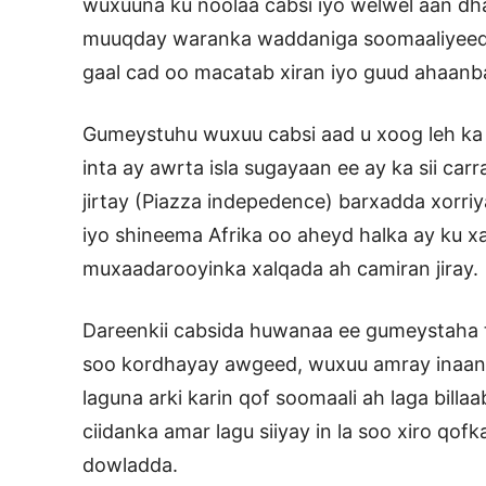
wuxuuna ku noolaa cabsi iyo welwel aan d
muuqday waranka waddaniga soomaaliyeed 
gaal cad oo macatab xiran iyo guud ahaanb
Gumeystuhu wuxuu cabsi aad u xoog leh ka
inta ay awrta isla sugayaan ee ay ka sii ca
jirtay (Piazza indepedence) barxadda xorriy
iyo shineema Afrika oo aheyd halka ay ku x
muxaadarooyinka xalqada ah camiran jiray.
Dareenkii cabsida huwanaa ee gumeystaha t
soo kordhayay awgeed, wuxuu amray inaan
laguna arki karin qof soomaali ah laga billa
ciidanka amar lagu siiyay in la soo xiro qo
dowladda.