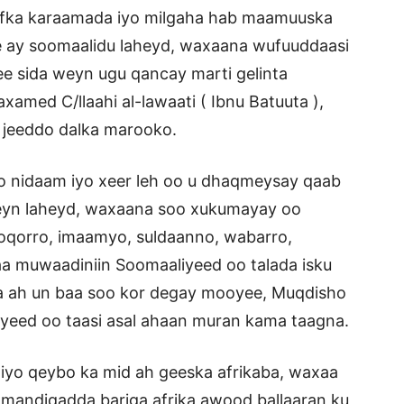
fka karaamada iyo milgaha hab maamuuska
e ay soomaalidu laheyd, waxaana wufuuddaasi
ee sida weyn ugu qancay marti gelinta
axamed C/llaahi al-lawaati ( Ibnu Batuuta ),
o jeeddo dalka marooko.
 nidaam iyo xeer leh oo u dhaqmeysay qaab
eyn laheyd, waxaana soo xukumayay oo
qorro, imaamyo, suldaanno, wabarro,
 muwaadiniin Soomaaliyeed oo talada isku
ta ah un baa soo kor degay mooyee, Muqdisho
eed oo taasi asal ahaan muran kama taagna.
iyo qeybo ka mid ah geeska afrikaba, waxaa
 mandiqadda bariga afrika awood ballaaran ku