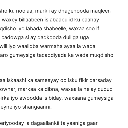
ho ku noolaa, markii ay dhagehooda maqleen
waxey billaabeen is abaabulid ku baahay
qdisho iyo labada shabeelle, waxaa soo if
a cadowga si ay dadkooda dulliga uga
wiil iyo waalidba warmaha ayaa la wada
 saaro gumeysiga tacaddiyada ka wada muqdisho
aa iskaashi ka sameeyay oo isku fikir darsaday
Jowhar, markaa ka dibna, waxaa la helay cudud
ibirka iyo awoodda is biday, waxaana gumeysiga
eyne iyo shangaanni.
eriyooday la dagaallankii talyaaniga gaar