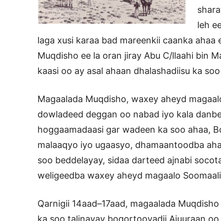
shara
leh e
laga xusi karaa bad mareenkii caanka ahaa 
Muqdisho ee la oran jiray Abu C/llaahi bin M
kaasi oo ay asal ahaan dhalashadiisu ka so
Magaalada Muqdisho, waxey aheyd magaalo
dowladeed deggan oo nabad iyo kala danb
hoggaamadaasi gar wadeen ka soo ahaa, Bo
malaaqyo iyo ugaasyo, dhamaantoodba ahaa
soo beddelayay, sidaa darteed ajnabi soco
weligeedba waxey aheyd magaalo Soomaaliy
Qarnigii 14aad–17aad, magaalada Muqdisho 
ka soo talinayay boqortooyadii Ajuuraan oo