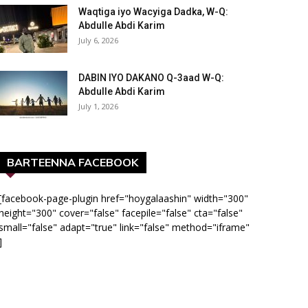
Waqtiga iyo Wacyiga Dadka, W-Q:
Abdulle Abdi Karim
July 6, 2026
DABIN IYO DAKANO Q-3aad W-Q:
Abdulle Abdi Karim
July 1, 2026
BARTEENNA FACEBOOK
[facebook-page-plugin href="hoygalaashin" width="300"
height="300" cover="false" facepile="false" cta="false"
small="false" adapt="true" link="false" method="iframe"
]