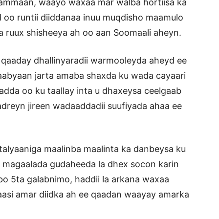
hammaan, waayo waxaa mar walba hortiisa ka
oo runtii diiddanaa inuu muqdisho maamulo
a ruux shisheeya ah oo aan Soomaali aheyn.
 qaaday dhallinyaradii warmooleyda aheyd ee
rraabyaan jarta amaba shaxda ku wada cayaari
adda oo ku taallay inta u dhaxeysa ceelgaab
adreyn jireen wadaaddadii suufiyada ahaa ee
alyaaniga maalinba maalinta ka danbeysa ku
 magaalada gudaheeda la dhex socon karin
abo 5ta galabnimo, haddii la arkana waxaa
fkaasi amar diidka ah ee qaadan waayay amarka