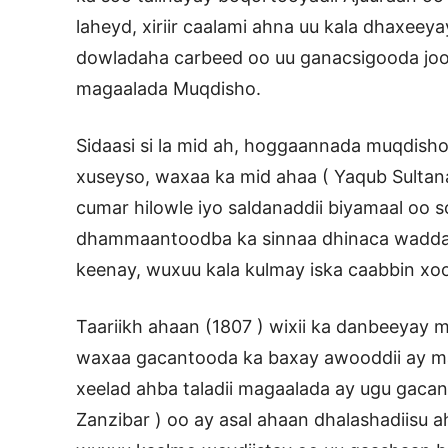
laheyd, xiriir caalami ahna uu kala dhaxeeya
dowladaha carbeed oo uu ganacsigooda joo
magaalada Muqdisho.
Sidaasi si la mid ah, hoggaannada muqdisho 
xuseyso, waxaa ka mid ahaa ( Yaqub Sultan
cumar hilowle iyo saldanaddii biyamaal oo
dhammaantoodba ka sinnaa dhinaca waddan
keenay, wuxuu kala kulmay iska caabbin xo
Taariikh ahaan (1807 ) wixii ka danbeeyay 
waxaa gacantooda ka baxay awooddii ay ma
xeelad ahba taladii magaalada ay ugu gacan
Zanzibar ) oo ay asal ahaan dhalashadiisu a