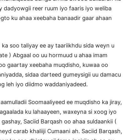
y dadyowgii reer ruum iyo faaris iyo weliba
gto ku ahaa xeebaha banaadir gaar ahaan
ka soo taliyay ee ay taariikhdu sida weyn u
ate ) Abgaal oo uu hormuud u ahaa imam
 soo gaartay xeebaha muqdisho, kuwaa oo
iyadda, sidaa darteed gumeysigii uu damacu
og leh iyo diidmo waddaniyadeed.
maamulladii Soomaaliyeed ee muqdisho ka jiray,
gaalada ku lahaayeen, waxeyna si xoog iyo
 gashay, Saciid Barqash oo ahaa suldaankii (
heyd carab khaliiji Cumaani ah. Saciid Barqash,