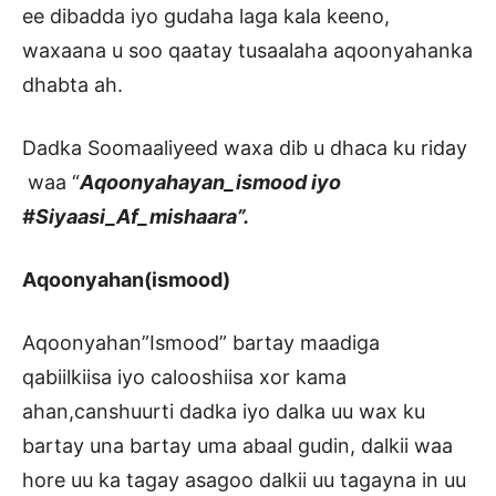
ee dibadda iyo gudaha laga kala keeno,
waxaana u soo qaatay tusaalaha aqoonyahanka
dhabta ah.
Dadka Soomaaliyeed waxa dib u dhaca ku riday
waa “
Aqoonyahayan_ismood iyo
#Siyaasi_Af_mishaara”.
Aqoonyahan(ismood)
Aqoonyahan”Ismood” bartay maadiga
qabiilkiisa iyo calooshiisa xor kama
ahan,canshuurti dadka iyo dalka uu wax ku
bartay una bartay uma abaal gudin, dalkii waa
hore uu ka tagay asagoo dalkii uu tagayna in uu