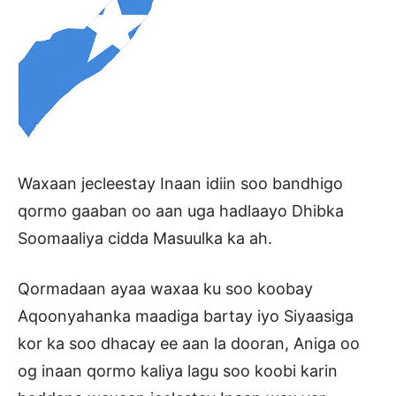
Waxaan jecleestay Inaan idiin soo bandhigo
qormo gaaban oo aan uga hadlaayo Dhibka
Soomaaliya cidda Masuulka ka ah.
Qormadaan ayaa waxaa ku soo koobay
Aqoonyahanka maadiga bartay iyo Siyaasiga
kor ka soo dhacay ee aan la dooran, Aniga oo
og inaan qormo kaliya lagu soo koobi karin