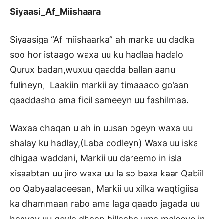
Siyaasi_Af_Miishaara
Siyaasiga “Af miishaarka” ah marka uu dadka
soo hor istaago waxa uu ku hadlaa hadalo
Qurux badan,wuxuu qaadda ballan aanu
fulineyn, Laakiin markii ay timaaado go’aan
qaaddasho ama ficil sameeyn uu fashilmaa.
Waxaa dhaqan u ah in uusan ogeyn waxa uu
shalay ku hadlay,(Laba codleyn) Waxa uu iska
dhigaa waddani, Markii uu dareemo in isla
xisaabtan uu jiro waxa uu la so baxa kaar Qabiil
oo Qabyaaladeesan, Markii uu xilka waqtigiisa
ka dhammaan rabo ama laga qaado jagada uu
haayay uu qeyla dhaan billaaba uma maleeyo in