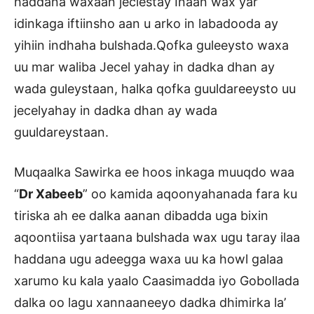
haddana waxaan jeclestay Inaan wax yar
idinkaga iftiinsho aan u arko in labadooda ay
yihiin indhaha bulshada.Qofka guleeysto waxa
uu mar waliba Jecel yahay in dadka dhan ay
wada guleystaan, halka qofka guuldareeysto uu
jecelyahay in dadka dhan ay wada
guuldareystaan.
Muqaalka Sawirka ee hoos inkaga muuqdo waa
“
Dr Xabeeb
” oo kamida aqoonyahanada fara ku
tiriska ah ee dalka aanan dibadda uga bixin
aqoontiisa yartaana bulshada wax ugu taray ilaa
haddana ugu adeegga waxa uu ka howl galaa
xarumo ku kala yaalo Caasimadda iyo Gobollada
dalka oo lagu xannaaneeyo dadka dhimirka la’