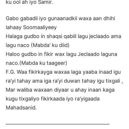
ku ool ah iyo Samir.
Gabo gabadii iyo gunaanadkii waxa aan dhihi
lahaay Soomaaliyeey
Halaga gudbo in shaqsi qabiil lagu jeclaado ama
lagu naco (Mabda’ ku diid)
Haloo gudbo in fikir wax lagu Jeclaado laguna
naco.(Mabda ku taageer)
F.G. Waa fikirkayga waxaa laga yaaba inaad igu
ra’yi tahay ama iga ra’yi duwan tahay igu tixgali ,
Mar waliba waxaan diyaar u ahay inaan kaga
kugu tixgaliyo fikirkaada iyo ra’yigaada
Mahadsanid.
————————————————————