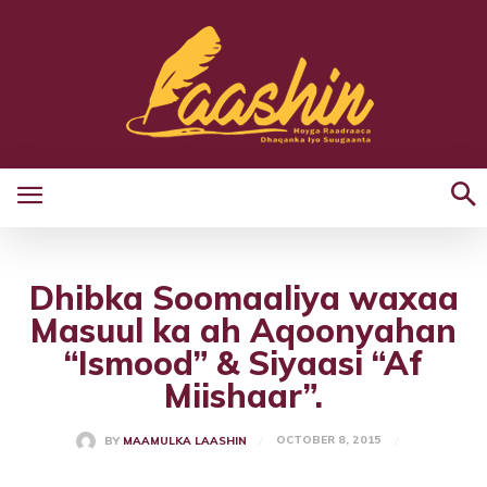
Dhibka Soomaaliya waxaa
Masuul ka ah Aqoonyahan
“Ismood” & Siyaasi “Af
Miishaar”.
OCTOBER 8, 2015
BY
MAAMULKA LAASHIN