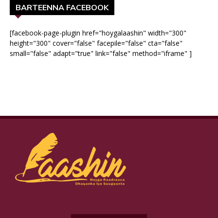
BARTEENNA FACEBOOK
[facebook-page-plugin href="hoygalaashin" width="300"
height="300" cover="false" facepile="false" cta="false"
small="false" adapt="true" link="false" method="iframe" ]