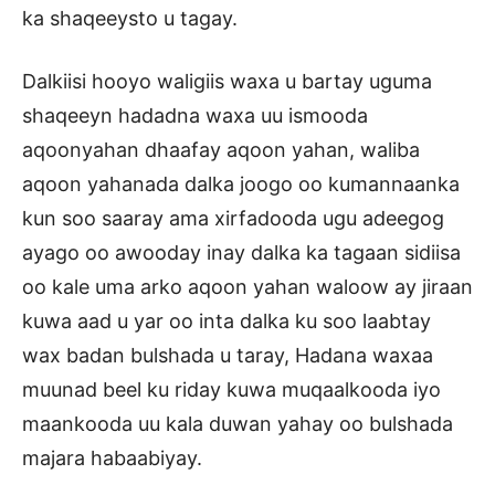
ka shaqeeysto u tagay.
Dalkiisi hooyo waligiis waxa u bartay uguma
shaqeeyn hadadna waxa uu ismooda
aqoonyahan dhaafay aqoon yahan, waliba
aqoon yahanada dalka joogo oo kumannaanka
kun soo saaray ama xirfadooda ugu adeegog
ayago oo awooday inay dalka ka tagaan sidiisa
oo kale uma arko aqoon yahan waloow ay jiraan
kuwa aad u yar oo inta dalka ku soo laabtay
wax badan bulshada u taray, Hadana waxaa
muunad beel ku riday kuwa muqaalkooda iyo
maankooda uu kala duwan yahay oo bulshada
majara habaabiyay.