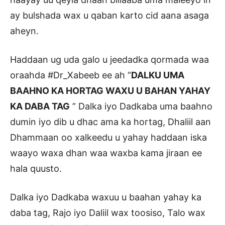
ay bulshada wax u qaban karto cid aana asaga
aheyn.
Haddaan ug uda galo u jeedadka qormada waa
oraahda #Dr_Xabeeb ee ah “
DALKU UMA
BAAHNO KA HORTAG WAXU U BAHAN YAHAY
KA DABA TAG
” Dalka iyo Dadkaba uma baahno
dumin iyo dib u dhac ama ka hortag, Dhaliil aan
Dhammaan oo xalkeedu u yahay haddaan iska
waayo waxa dhan waa waxba kama jiraan ee
hala quusto.
Dalka iyo Dadkaba waxuu u baahan yahay ka
daba tag, Rajo iyo Daliil wax toosiso, Talo wax