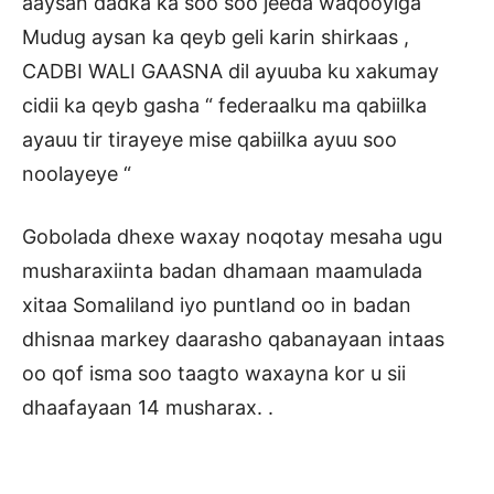
aaysan dadka ka soo soo jeeda waqooyiga
Mudug aysan ka qeyb geli karin shirkaas ,
CADBI WALI GAASNA dil ayuuba ku xakumay
cidii ka qeyb gasha “ federaalku ma qabiilka
ayauu tir tirayeye mise qabiilka ayuu soo
noolayeye “
Gobolada dhexe waxay noqotay mesaha ugu
musharaxiinta badan dhamaan maamulada
xitaa Somaliland iyo puntland oo in badan
dhisnaa markey daarasho qabanayaan intaas
oo qof isma soo taagto waxayna kor u sii
dhaafayaan 14 musharax. .