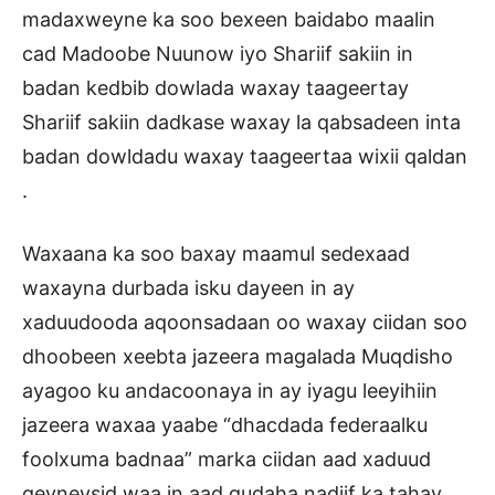
madaxweyne ka soo bexeen baidabo maalin
cad Madoobe Nuunow iyo Shariif sakiin in
badan kedbib dowlada waxay taageertay
Shariif sakiin dadkase waxay la qabsadeen inta
badan dowldadu waxay taageertaa wixii qaldan
.
Waxaana ka soo baxay maamul sedexaad
waxayna durbada isku dayeen in ay
xaduudooda aqoonsadaan oo waxay ciidan soo
dhoobeen xeebta jazeera magalada Muqdisho
ayagoo ku andacoonaya in ay iyagu leeyihiin
jazeera waxaa yaabe “dhacdada federaalku
foolxuma badnaa” marka ciidan aad xaduud
geyneysid waa in aad gudaha nadiif ka tahay