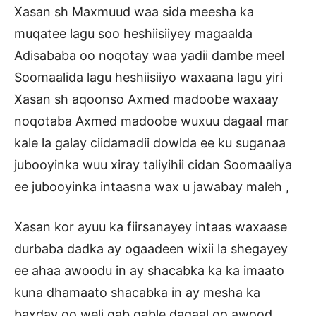
Xasan sh Maxmuud waa sida meesha ka
muqatee lagu soo heshiisiiyey magaalda
Adisababa oo noqotay waa yadii dambe meel
Soomaalida lagu heshiisiiyo waxaana lagu yiri
Xasan sh aqoonso Axmed madoobe waxaay
noqotaba Axmed madoobe wuxuu dagaal mar
kale la galay ciidamadii dowlda ee ku suganaa
jubooyinka wuu xiray taliyihii cidan Soomaaliya
ee jubooyinka intaasna wax u jawabay maleh ,
Xasan kor ayuu ka fiirsanayey intaas waxaase
durbaba dadka ay ogaadeen wixii la shegayey
ee ahaa awoodu in ay shacabka ka ka imaato
kuna dhamaato shacabka in ay mesha ka
baxday oo weli qab qable dagaal oo awood