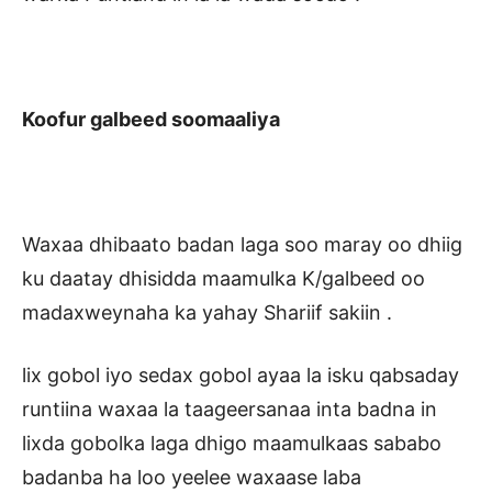
Koofur galbeed soomaaliya
Waxaa dhibaato badan laga soo maray oo dhiig
ku daatay dhisidda maamulka K/galbeed oo
madaxweynaha ka yahay Shariif sakiin .
lix gobol iyo sedax gobol ayaa la isku qabsaday
runtiina waxaa la taageersanaa inta badna in
lixda gobolka laga dhigo maamulkaas sababo
badanba ha loo yeelee waxaase laba