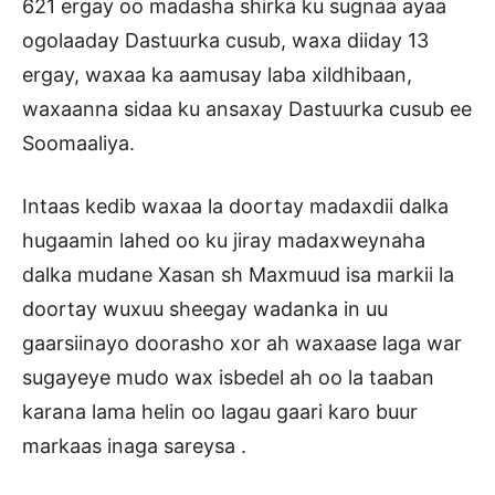
621 ergay oo madasha shirka ku sugnaa ayaa
ogolaaday Dastuurka cusub, waxa diiday 13
ergay, waxaa ka aamusay laba xildhibaan,
waxaanna sidaa ku ansaxay Dastuurka cusub ee
Soomaaliya.
Intaas kedib waxaa la doortay madaxdii dalka
hugaamin lahed oo ku jiray madaxweynaha
dalka mudane Xasan sh Maxmuud isa markii la
doortay wuxuu sheegay wadanka in uu
gaarsiinayo doorasho xor ah waxaase laga war
sugayeye mudo wax isbedel ah oo la taaban
karana lama helin oo lagau gaari karo buur
markaas inaga sareysa .