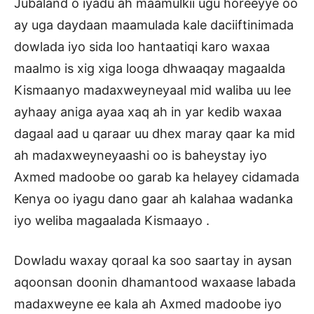
Jubaland o iyadu ah maamulkii ugu horeeyye oo
ay uga daydaan maamulada kale daciiftinimada
dowlada iyo sida loo hantaatiqi karo waxaa
maalmo is xig xiga looga dhwaaqay magaalda
Kismaanyo madaxweyneyaal mid waliba uu lee
ayhaay aniga ayaa xaq ah in yar kedib waxaa
dagaal aad u qaraar uu dhex maray qaar ka mid
ah madaxweyneyaashi oo is baheystay iyo
Axmed madoobe oo garab ka helayey cidamada
Kenya oo iyagu dano gaar ah kalahaa wadanka
iyo weliba magaalada Kismaayo .
Dowladu waxay qoraal ka soo saartay in aysan
aqoonsan doonin dhamantood waxaase labada
madaxweyne ee kala ah Axmed madoobe iyo