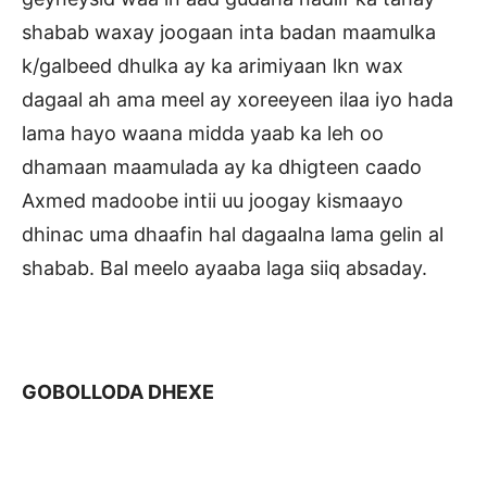
shabab waxay joogaan inta badan maamulka
k/galbeed dhulka ay ka arimiyaan lkn wax
dagaal ah ama meel ay xoreeyeen ilaa iyo hada
lama hayo waana midda yaab ka leh oo
dhamaan maamulada ay ka dhigteen caado
Axmed madoobe intii uu joogay kismaayo
dhinac uma dhaafin hal dagaalna lama gelin al
shabab. Bal meelo ayaaba laga siiq absaday.
GOBOLLODA DHEXE