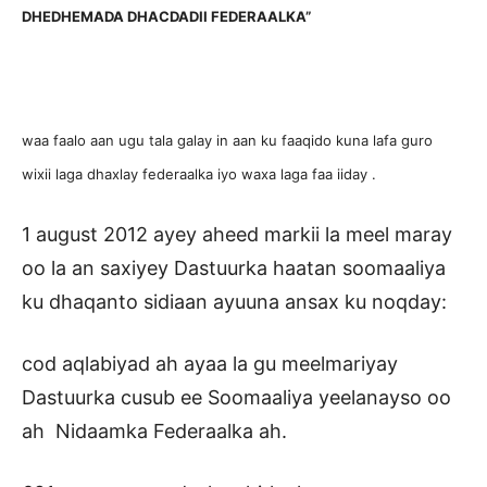
DHEDHEMADA DHACDADII FEDERAALKA”
waa faalo aan ugu tala galay in aan ku faaqido kuna lafa guro
wixii laga dhaxlay federaalka iyo waxa laga faa iiday .
1 august 2012 ayey aheed markii la meel maray
oo la an saxiyey Dastuurka haatan soomaaliya
ku dhaqanto sidiaan ayuuna ansax ku noqday:
cod aqlabiyad ah ayaa la gu meelmariyay
Dastuurka cusub ee Soomaaliya yeelanayso oo
ah Nidaamka Federaalka ah.