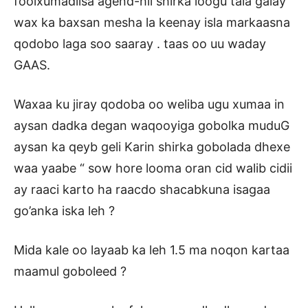
foolxumadiisa agend-hii shirka loogu tala galay
wax ka baxsan mesha la keenay isla markaasna
qodobo laga soo saaray . taas oo uu waday
GAAS.
Waxaa ku jiray qodoba oo weliba ugu xumaa in
aysan dadka degan waqooyiga gobolka muduG
aysan ka qeyb geli Karin shirka gobolada dhexe
waa yaabe “ sow hore looma oran cid walib cidii
ay raaci karto ha raacdo shacabkuna isagaa
go’anka iska leh ?
Mida kale oo layaab ka leh 1.5 ma noqon kartaa
maamul goboleed ?