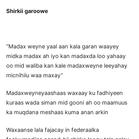
Shirkii garoowe
“Madax weyne yaal aan kala garan waayey
midka madax ah iyo kan madaxda loo yahaay
oo mid waliba kan kale madaxweyne leeyahay
micnihiiu waa maxay”
Madaxweyneyaashaas waxaay ku fadhiyeen
kuraas wada siman mid gooni ah oo maamuus
ka muqdana meshaas kuma anan arkin
Waxaanse lala fajacay in federaalka