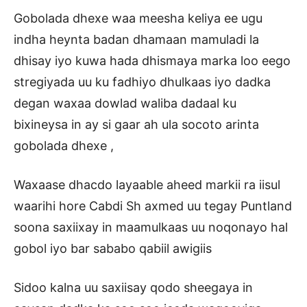
Gobolada dhexe waa meesha keliya ee ugu
indha heynta badan dhamaan mamuladi la
dhisay iyo kuwa hada dhismaya marka loo eego
stregiyada uu ku fadhiyo dhulkaas iyo dadka
degan waxaa dowlad waliba dadaal ku
bixineysa in ay si gaar ah ula socoto arinta
gobolada dhexe ,
Waxaase dhacdo layaable aheed markii ra iisul
waarihi hore Cabdi Sh axmed uu tegay Puntland
soona saxiixay in maamulkaas uu noqonayo hal
gobol iyo bar sababo qabiil awigiis
Sidoo kalna uu saxiisay qodo sheegaya in