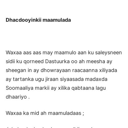
Dhacdooyinkii maamulada
Waxaa aas aas may maamulo aan ku saleysneen
sidii ku qorneed Dastuurka oo ah meesha ay
sheegan in ay dhowrayaan raacaanna xiliyada
ay tartanka ugu jiraan siyaasada madaxda
Soomaaliya markii ay xilika qabtaana lagu
dhaariyo .
Waxaa ka mid ah maamuladaas ;