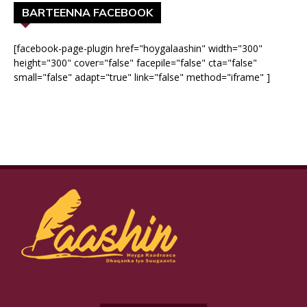
BARTEENNA FACEBOOK
[facebook-page-plugin href="hoygalaashin" width="300"
height="300" cover="false" facepile="false" cta="false"
small="false" adapt="true" link="false" method="iframe" ]