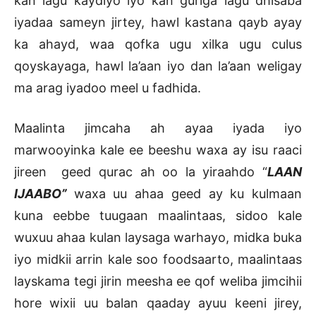
kan lagu kaydiyo iyo kan guriga lagu dhisaba
iyadaa sameyn jirtey, hawl kastana qayb ayay
ka ahayd, waa qofka ugu xilka ugu culus
qoyskayaga, hawl la’aan iyo dan la’aan weligay
ma arag iyadoo meel u fadhida.
Maalinta jimcaha ah ayaa iyada iyo
marwooyinka kale ee beeshu waxa ay isu raaci
jireen geed qurac ah oo la yiraahdo “
LAAN
IJAABO”
waxa uu ahaa geed ay ku kulmaan
kuna eebbe tuugaan maalintaas, sidoo kale
wuxuu ahaa kulan laysaga warhayo, midka buka
iyo midkii arrin kale soo foodsaarto, maalintaas
layskama tegi jirin meesha ee qof weliba jimcihii
hore wixii uu balan qaaday ayuu keeni jirey,