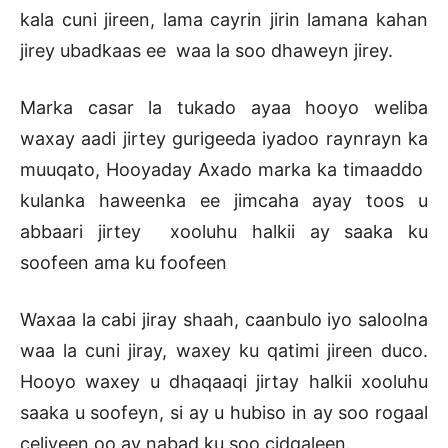
kala cuni jireen, lama cayrin jirin lamana kahan
jirey ubadkaas ee waa la soo dhaweyn jirey.
Marka casar la tukado ayaa hooyo weliba
waxay aadi jirtey gurigeeda iyadoo raynrayn ka
muuqato, Hooyaday Axado marka ka timaaddo
kulanka haweenka ee jimcaha ayay toos u
abbaari jirtey xooluhu halkii ay saaka ku
soofeen ama ku foofeen
Waxaa la cabi jiray shaah, caanbulo iyo saloolna
waa la cuni jiray, waxey ku qatimi jireen duco.
Hooyo waxey u dhaqaaqi jirtay halkii xooluhu
saaka u soofeyn, si ay u hubiso in ay soo rogaal
celiyeen oo ay nabad ku soo cidgaleen.