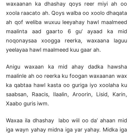
waxaanan ka dhashay qoys reer miyi ah oo
xoola raacato ah. Qoys walba oo xoolo dhaqata
ah qof weliba wuxuu leeyahay hawl maalmeed
maalinta aad gaarto 6 gu’ ayaad ka mid
noqonaysaa xoogga reerka, waxaana laguu
yeelayaa hawl maalmeed kuu gaar ah.
Anigu waxaan ka mid ahay dadka hawsha
maalinle ah oo reerka ku foogan waxaanan wax
ka qabtaa hawl kasta oo guriga iyo xoolaha ku
saabsan, Raacis, Ilaalin, Aroorin, Lisid, Karin,
Xaabo guris iwm.
Waxaa ila dhashay labo wiil oo da’ ahaan mid
iga wayn yahay midna iga yar yahay. Midka iga