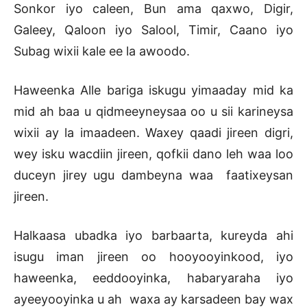
Sonkor iyo caleen, Bun ama qaxwo, Digir,
Galeey, Qaloon iyo Salool, Timir, Caano iyo
Subag wixii kale ee la awoodo.
Haweenka Alle bariga iskugu yimaaday mid ka
mid ah baa u qidmeeyneysaa oo u sii karineysa
wixii ay la imaadeen. Waxey qaadi jireen digri,
wey isku wacdiin jireen, qofkii dano leh waa loo
duceyn jirey ugu dambeyna waa faatixeysan
jireen.
Halkaasa ubadka iyo barbaarta, kureyda ahi
isugu iman jireen oo hooyooyinkood, iyo
haweenka, eeddooyinka, habaryaraha iyo
ayeeyooyinka u ah waxa ay karsadeen bay wax