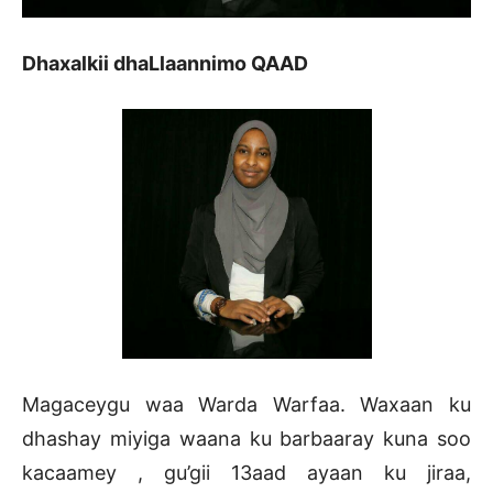
Dhaxalkii dhaLlaannimo QAAD
Magaceygu waa Warda Warfaa. Waxaan ku
dhashay miyiga waana ku barbaaray kuna soo
kacaamey , gu’gii 13aad ayaan ku jiraa,