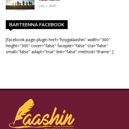
July 1, 2026
BARTEENNA FACEBOOK
[facebook-page-plugin href="hoygalaashin" width="300"
height="300" cover="false" facepile="false" cta="false"
small="false" adapt="true" link="false" method="iframe" ]