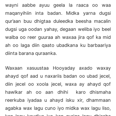
wayni aabbe ayuu geela la raaca oo waa
maqanyihiin inta badan. Midka yarna dugsi
qur’aan buu dhigtaa duleedka beesha macalin
dugsi uga oodan yahay, degaan weliba iyo beel
walba oo reer guuraa ah waxaa jira qof ka mid
ah oo laga diin qaato ubadkana ku barbaariya
diinta barana quraanka.
Waxaan xasuustaa Hooyaday axado waxay
ahayd qof aad u naxariis badan oo ubad jecel,
diin jecel oo xoola jecel, waxa ay ahayd qof
hawlkar ah oo aan dhihi karo dhismaha
reerkuba iyadaa u ahayd isku xir, dhammaan
agabka wax lagu cuno iyo midka wax lagu liso,