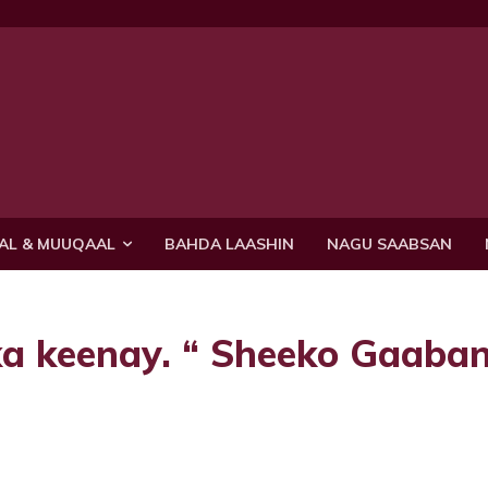
AL & MUUQAAL
BAHDA LAASHIN
NAGU SAABSAN
ka keenay. “ Sheeko Gaaba