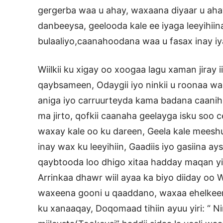
gergerba waa u ahay, waxaana diyaar u ah
danbeeysa, geelooda kale ee iyaga leeyihiina
bulaaliyo,caanahoodana waa u fasax inay i
Wiilkii ku xigay oo xoogaa lagu xaman jiray 
qaybsameen, Odaygii iyo ninkii u roonaa wa
aniga iyo carruurteyda kama badana caanihi
ma jirto, qofkii caanaha geelayga isku soo
waxay kale oo ku dareen, Geela kale meeshu
inay wax ku leeyihiin, Gaadiis iyo gasiina ay
qaybtooda loo dhigo xitaa hadday maqan yih
Arrinkaa dhawr wiil ayaa ka biyo diiday oo 
waxeena gooni u qaaddano, waxaa ehelkee
ku xanaaqay, Doqomaad tihiin ayuu yiri: “ Ni