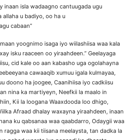
ay inaan isla wadaagno cantuugada ugu
 allaha u badiyo, oo ha u
yagu cabaan”
iimaan yoognimo isaga iyo wiilashiisa waa kala
xay isku raaceen oo yiraahdeen.” Geelayaga
isu, cid kale oo aan kabasho uga ogolahayna
 ceebeeyana cawaaqib xumuu igala kulmayaa,
u doono ha joogee, Caanihiisa iyo cadkiisu
san nina ka martiyeyn, Neefkii la maalo in
iin, Kii la loogana Waaxdooda loo dhigo,
Wiilka Afraad dhalay waxayna yiraahdeen, inaan
nana ku qabsanaa waa qaabdarro, Odaygii waa
n ragga waa kii tiisana meelaysta, tan dadka la