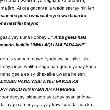
aayo nabad waarta iyo negaadi ka dhaarta,
ma jiro, Afkaa gacanta la wada saaray nin leh
, caanaha geela walaalaheyna waxbaan ku
eena heshiin meyno”
oo gaabiyay kuna koobay …”
Ama geela hala
maansado, laakiin UNNU AQLI MA FADAANE
”
goo la yaaban mowqifyada walaalihiisii isku
tamaya inuu weliba isagu bah gooni yahay kana
aanaha geela ee ay dhaxalka uwada heleen ,
MIGAAN HADA YAALA DULMI BAA KA
AY ANOO NIN RAGA AH AH MARKII
 qoondeeyay, sidaasoo ay tahay ayaa anigoo
ada laygu sameeyay, ayay kuwii xaqdarada ka