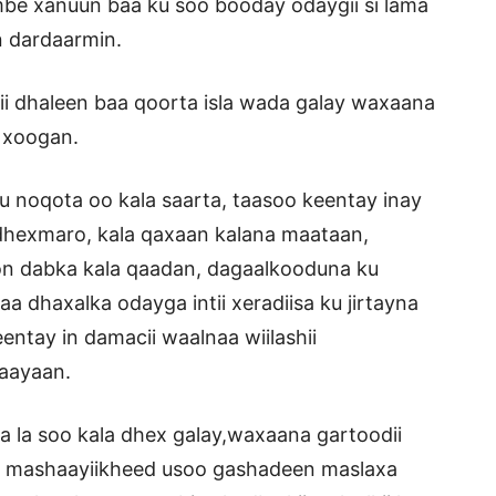
ambe xanuun baa ku soo booday odaygii si lama
n dardaarmin.
 sii dhaleen baa qoorta isla wada galay waxaana
 xoogan.
u noqota oo kala saarta, taasoo keentay inay
 dhexmaro, kala qaxaan kalana maataan,
on dabka kala qaadan, dagaalkooduna ku
aa dhaxalka odayga intii xeradiisa ku jirtayna
entay in damacii waalnaa wiilashii
waayaan.
a la soo kala dhex galay,waxaana gartoodii
ar mashaayiikheed usoo gashadeen maslaxa