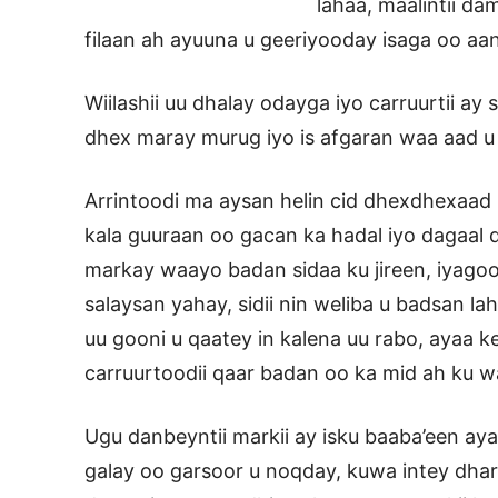
lahaa, maalintii d
filaan ah ayuuna u geeriyooday isaga oo aa
Wiilashii uu dhalay odayga iyo carruurtii ay
dhex maray murug iyo is afgaran waa aad u
Arrintoodi ma aysan helin cid dhexdhexaad 
kala guuraan oo gacan ka hadal iyo dagaal
markay waayo badan sidaa ku jireen, iyago
salaysan yahay, sidii nin weliba u badsan lah
uu gooni u qaatey in kalena uu rabo, ayaa ke
carruurtoodii qaar badan oo ka mid ah ku 
Ugu danbeyntii markii ay isku baaba’een aya
galay oo garsoor u noqday, kuwa intey dh