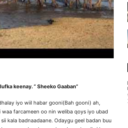
ulufka keenay. “ Sheeko Gaaban”
dhalay iyo wiil habar gooni(Bah gooni) ah,
 waa farcameen oo nin weliba qoys iyo ubad
 sii kala badnaadaane. Odaygu geel badan buu