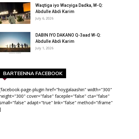
Waqtiga iyo Wacyiga Dadka, W-Q:
Abdulle Abdi Karim
July 6, 2026
DABIN IYO DAKANO Q-3aad W-Q:
Abdulle Abdi Karim
July 1, 2026
BARTEENNA FACEBOOK
[facebook-page-plugin href="hoygalaashin" width="300"
height="300" cover="false" facepile="false" cta="false"
small="false" adapt="true" link="false" method="iframe"
]