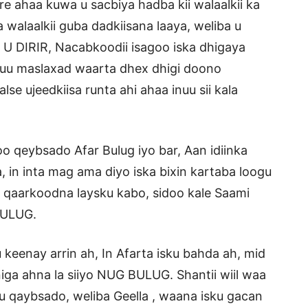
e ahaa kuwa u sacbiya hadba kii walaalkii ka
walaalkii guba dadkiisana laaya, weliba u
Q U DIRIR, Nacabkoodii isagoo iska dhigaya
nuu maslaxad waarta dhex dhigi doono
e ujeedkiisa runta ahi ahaa inuu sii kala
o qeybsado Afar Bulug iyo bar, Aan idiinka
 in inta mag ama diyo iska bixin kartaba loogu
 qaarkoodna laysku kabo, sidoo kale Saami
BULUG.
eenay arrin ah, In Afarta isku bahda ah, mid
ga ahna la siiyo NUG BULUG. Shantii wiil waa
u qaybsado, weliba Geella , waana isku gacan