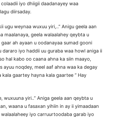
olaadii iyo dhiigii daadanayey waa
agu diirsaday.
ii ugu weynaa wuxuu yiri,..” Anigu geela aan
gaa maalanaya, geela walaalahey qeybta u
 gaar ah ayaan u oodanayaa sumad gooni
 dararo iyo haddii uu guraba waa howl aniga ii
yso hal kabo oo caana ahna ka siin maayo,
es ayuu noqdey, meel aaf ahna waa ka degay
na kala gaartey hayna kala gaartee “ Hay
e, wuxuuna yiri..” Aniga geela aan qeybta u
an, waana u fasaxan yihiin in ay ii yimaadaan
 walaalaheey iyo carruurtoodaba garab iyo