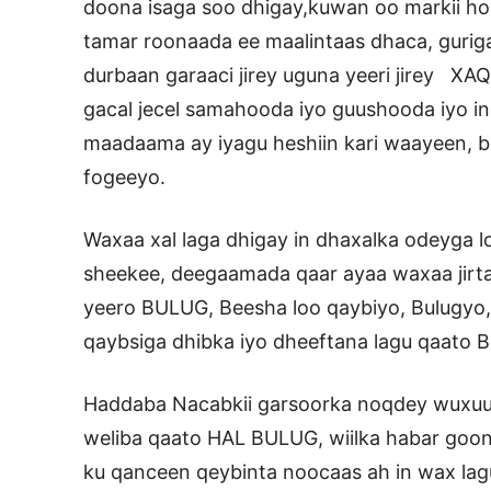
doona isaga soo dhigay,kuwan oo markii hor
tamar roonaada ee maalintaas dhaca, guriga 
durbaan garaaci jirey uguna yeeri jirey XA
gacal jecel samahooda iyo guushooda iyo i
maadaama ay iyagu heshiin kari waayeen, bals
fogeeyo.
Waxaa xal laga dhigay in dhaxalka odeyga lo
sheekee, deegaamada qaar ayaa waxaa jirta,
yeero BULUG, Beesha loo qaybiyo, Bulugyo,
qaybsiga dhibka iyo dheeftana lagu qaato 
Haddaba Nacabkii garsoorka noqdey wuxuu k
weliba qaato HAL BULUG, wiilka habar gooni
ku qanceen qeybinta noocaas ah in wax lag