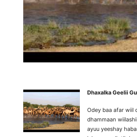
Dhaxalka Geelii G
Odey baa afar wiil 
dhammaan wiilashii
ayuu yeeshay haba