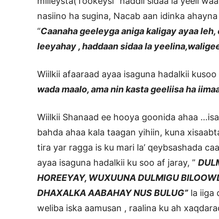
miileysta(Tookeysi” haddii sidaa la yeeli w
nasiino ha sugina, Nacab aan idinka ahayna 
“
Caanaha geeleyga aniga kaligay ayaa leh
leeyahay , haddaan sidaa la yeelina,walig
Wiilkii afaaraad ayaa isaguna hadalkii kus
wada maalo, ama nin kasta geeliisa ha ii
Wiilkii Shanaad ee hooya goonida ahaa …isa
bahda ahaa kala taagan yihiin, kuna xisaab
tira yar ragga is ku mari la’ qeybsashada c
ayaa isaguna hadalkii ku soo af jaray, ”
DUL
HOREEYAY, WUXUUNA DULMIGU BILOOWD
DHAXALKA AABAHAY NUS BULUG”
la iiga
weliba iska aamusan , raalina ku ah xaqdar