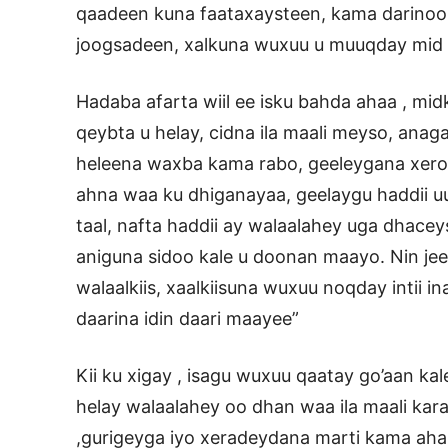
qaadeen kuna faataxaysteen, kama darinoo c
joogsadeen, xalkuna wuxuu u muuqday mid l
Hadaba afarta wiil ee isku bahda ahaa , midk
qeybta u helay, cidna ila maali meyso, ana
heleena waxba kama rabo, geeleygana xero
ahna waa ku dhiganayaa, geelaygu haddii uu
taal, nafta haddii ay walaalahey uga dhace
aniguna sidoo kale u doonan maayo. Nin je
walaalkiis, xaalkiisuna wuxuu noqday intii i
daarina idin daari maayee”
Kii ku xigay , isagu wuxuu qaatay go’aan kal
helay walaalahey oo dhan waa ila maali kara
,gurigeyga iyo xeradeydana marti kama aha