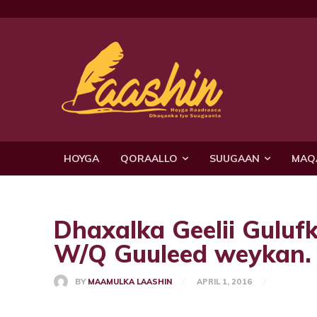
HOYGA
QORAALLO
SUUGAAN
MAQ
Dhaxalka Geelii Guluf
W/Q Guuleed weykan.
BY
MAAMULKA LAASHIN
APRIL 1, 2016