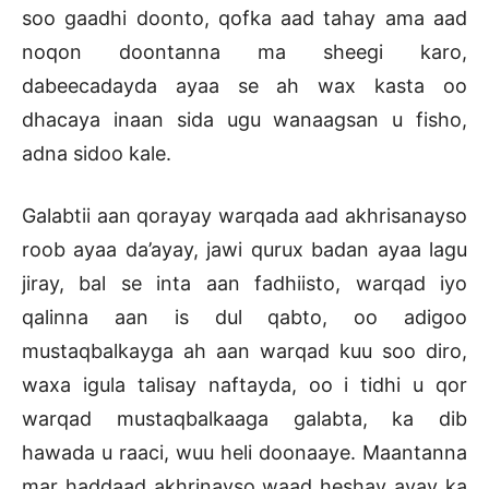
soo gaadhi doonto, qofka aad tahay ama aad
noqon doontanna ma sheegi karo,
dabeecadayda ayaa se ah wax kasta oo
dhacaya inaan sida ugu wanaagsan u fisho,
adna sidoo kale.
Galabtii aan qorayay warqada aad akhrisanayso
roob ayaa da’ayay, jawi qurux badan ayaa lagu
jiray, bal se inta aan fadhiisto, warqad iyo
qalinna aan is dul qabto, oo adigoo
mustaqbalkayga ah aan warqad kuu soo diro,
waxa igula talisay naftayda, oo i tidhi u qor
warqad mustaqbalkaaga galabta, ka dib
hawada u raaci, wuu heli doonaaye. Maantanna
mar haddaad akhrinayso waad heshay ayay ka