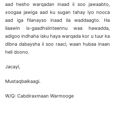
aad hesho warqadan inaad ii soo jawaabto,
xoogaa jawiga aad ku sugan tahay iyo nooca
aad iga filanayso inaad ila waddaagto. Ha
ilaawin is-gaadhsiinteennu waa hawadda,
adigoo indhaha isku haya warqada kor u tuur ka
dibna dabaysha ii soo raaci, waan hubaa inaan
heli doono.
Jacayl,
Mustaqbalkaagi.
W/Q: Cabdiraxmaan Warmooge