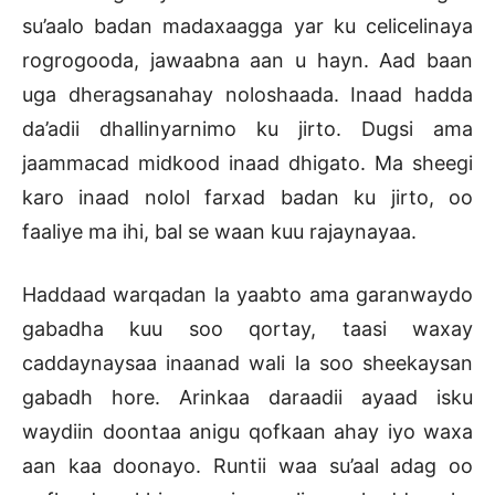
su’aalo badan madaxaagga yar ku celicelinaya
rogrogooda, jawaabna aan u hayn. Aad baan
uga dheragsanahay noloshaada. Inaad hadda
da’adii dhallinyarnimo ku jirto. Dugsi ama
jaammacad midkood inaad dhigato. Ma sheegi
karo inaad nolol farxad badan ku jirto, oo
faaliye ma ihi, bal se waan kuu rajaynayaa.
Haddaad warqadan la yaabto ama garanwaydo
gabadha kuu soo qortay, taasi waxay
caddaynaysaa inaanad wali la soo sheekaysan
gabadh hore. Arinkaa daraadii ayaad isku
waydiin doontaa anigu qofkaan ahay iyo waxa
aan kaa doonayo. Runtii waa su’aal adag oo