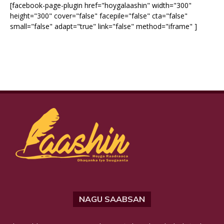
[facebook-page-plugin href="hoygalaashin" width="300"
height="300" cover="false" facepile="false" cta="false"
small="false" adapt="true" link="false" method="iframe" ]
NAGU SAABSAN