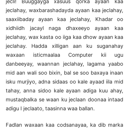
jecli! Buuggayga xasuus qorka ayaan kaa
jeclahay, waxbarashadayda ayaan kaa jeclahay,
saaxiibaday ayaan kaa jeclahay, Khadar oo
xidhiidh jacayl naga dhaxeeyo ayaan kaa
jeclahay, wax kasta oo iiga kaa dhow ayaan kaa
jeclahay. Hadda xilligan aan ku suganahay
waxaan isticmaalaa Computer kii ugu
danbeeyay, waannan jeclahay, lagama yaabo
mid aan wali soo bixin, bal se soo baxaya inaan
isku murjiyo, adna sidaas oo kale ayaad iila mid
tahay, anna sidoo kale ayaan adiga kuu ahay,
mustaqbalka se waan ku jeclaan doonaa intaad
adigu I jeclaato, taasinna waa ballan.
Fadlan waxaan kaa codsanayaa, ka dib marka