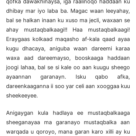
qofka dawakhinaysa, iga raalinoqo haddaan ku
dhibay mar iyo laba ba. Magac waan leeyahay,
bal se halkan inaan ku xuso ma jecli, waxaan se
ahay mustaqbalkaagi!! Haa mustaqbalkaagi!
Eraygaas kolkaad maqasho af-kala qaad ayaa
kugu dhacaya, aniguba waan dareemi karaa
waxa aad dareemayso, booskaaga haddaan
joogi lahaa, bal se si kale oo aan kuugu sheego
ayaannan garanayn. Isku qabo afka,
dareenkaaganna ii soo yar celi aan xooggaa kuu
sheekeeyee.
Anigaygan kula hadlaya ee mustaqbalkaaga
sheeganayaa ma garanayo mustaqbalka aan
warqada u qoroyo, mana garan karo xilli ay ku