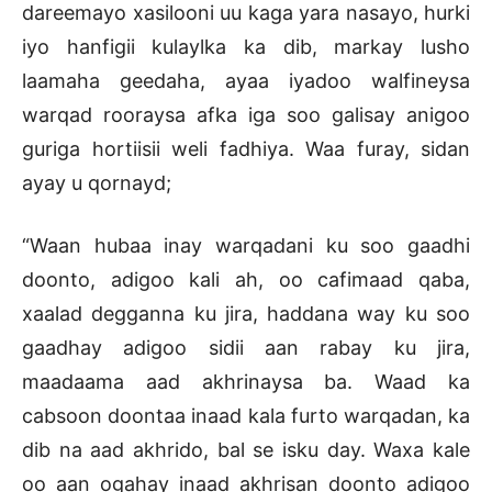
dareemayo xasilooni uu kaga yara nasayo, hurki
iyo hanfigii kulaylka ka dib, markay lusho
laamaha geedaha, ayaa iyadoo walfineysa
warqad rooraysa afka iga soo galisay anigoo
guriga hortiisii weli fadhiya. Waa furay, sidan
ayay u qornayd;
“Waan hubaa inay warqadani ku soo gaadhi
doonto, adigoo kali ah, oo cafimaad qaba,
xaalad degganna ku jira, haddana way ku soo
gaadhay adigoo sidii aan rabay ku jira,
maadaama aad akhrinaysa ba. Waad ka
cabsoon doontaa inaad kala furto warqadan, ka
dib na aad akhrido, bal se isku day. Waxa kale
oo aan ogahay inaad akhrisan doonto adigoo