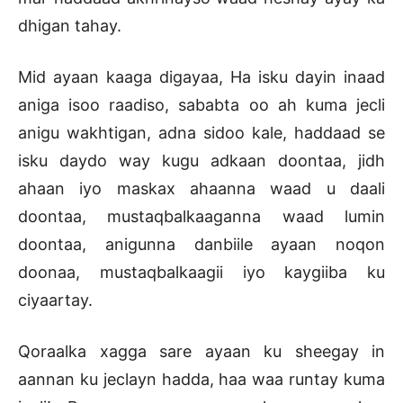
dhigan tahay.
Mid ayaan kaaga digayaa, Ha isku dayin inaad
aniga isoo raadiso, sababta oo ah kuma jecli
anigu wakhtigan, adna sidoo kale, haddaad se
isku daydo way kugu adkaan doontaa, jidh
ahaan iyo maskax ahaanna waad u daali
doontaa, mustaqbalkaaganna waad lumin
doontaa, anigunna danbiile ayaan noqon
doonaa, mustaqbalkaagii iyo kaygiiba ku
ciyaartay.
Qoraalka xagga sare ayaan ku sheegay in
aannan ku jeclayn hadda, haa waa runtay kuma