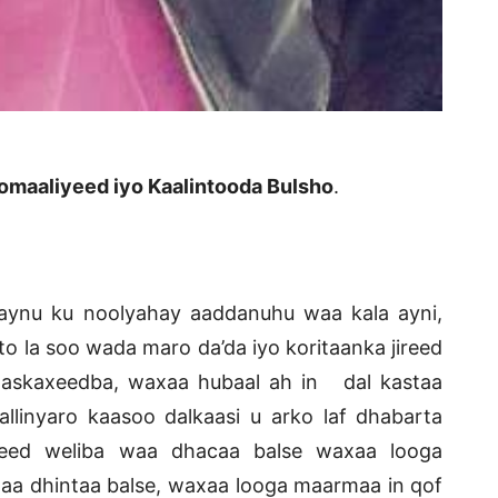
oomaaliyeed iyo Kaalintooda Bulsho
.
ynu ku noolyahay aaddanuhu waa kala ayni,
 la soo wada maro da’da iyo koritaanka jireed
askaxeedba, waxaa hubaal ah in dal kastaa
allinyaro kaasoo dalkaasi u arko laf dhabarta
geed weliba waa dhacaa balse waxaa looga
waa dhintaa balse, waxaa looga maarmaa in qof