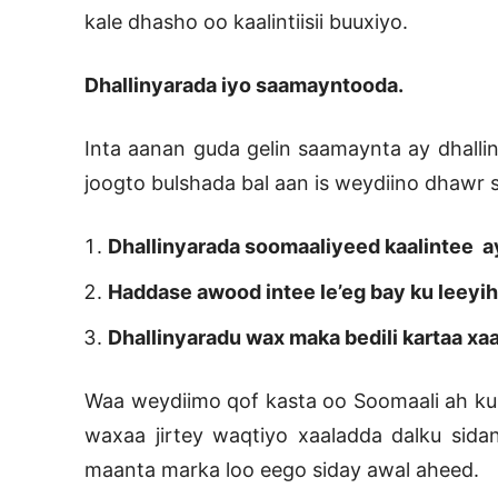
kale dhasho oo kaalintiisii buuxiyo.
Dhallinyarada iyo saamayntooda.
Inta aanan guda gelin saamaynta ay dhalli
joogto bulshada bal aan is weydiino dhawr 
Dhallinyarada soomaaliyeed kaalintee a
Haddase awood intee le’eg bay ku leeyi
Dhallinyaradu wax maka bedili kartaa xaa
Waa weydiimo qof kasta oo Soomaali ah ku
waxaa jirtey waqtiyo xaaladda dalku sidan 
maanta marka loo eego siday awal aheed.