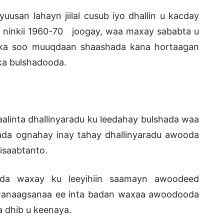
usan lahayn jiilal cusub iyo dhallin u kacday
o ninkii 1960-70 joogay, waa maxay sababta u
d ka soo muuqdaan shaashada kana hortaagan
ka bulshadooda.
alinta dhallinyaradu ku leedahay bulshada waa
da ognahay inay tahay dhallinyaradu awooda
isaabtanto.
hada waxay ku leeyihiin saamayn awoodeed
i wanaagsanaa ee inta badan waxaa awoodooda
a dhib u keenaya.