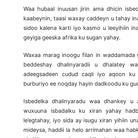
Waa hubaal inuusan jirin ama dhicin isbe
kaabeynin, taasi waxay caddeyn u tahay ina
sidoo kalena karti iyo kasmo u leeyihiin
geyiga geeska afrika ku sugan yahay.
Waxaa marag inoogu filan in waddamada u
beddeshay dhalinyaradii u dhalatey 
adeegsadeen cudud caqli iyo aqoon ku
burburiyo ee noqday hayin dadkoodu ku gu
Isbedelka dhalinyaradu waa dhankey u 
wuxuuna isbadalku ku xiran yahay hadb
le’egtahay, iyo sida ay isugu xiran yihiin
mideysa, haddii la helo arrimahan waa habk