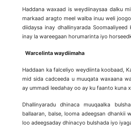
Haddana waxaad is weydiinaysaa dalku miyu
markaad aragto meel walba inuu weli joog
diidaysa inay dhallinyarada Soomaaliyee
inay la wareegaan horumarinta iyo horseed
Warcelinta waydiimaha
Haddaan ka falceliyo weydiinta koobaad, Ka
mid sida cadceeda u muuqata waxaana wa
ay ummadi leedahay oo ay ku faanto kuna x
Dhallinyaradu dhinaca muuqaalka buls
ballaaran, balse, looma adeegsan dhanki
loo adeegsaday dhinacyo bulshada iyo iyag