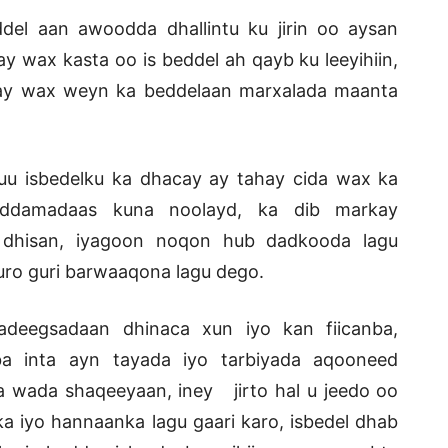
ddel aan awoodda dhallintu ku jirin oo aysan
y wax kasta oo is beddel ah qayb ku leeyihiin,
 inay wax weyn ka beddelaan marxalada maanta
u isbedelku ka dhacay ay tahay cida wax ka
waddamadaas kuna noolayd, ka dib markay
 dhisan, iyagoon noqon hub dadkooda lagu
uro guri barwaaqona lagu dego.
adeegsadaan dhinaca xun iyo kan fiicanba,
a inta ayn tayada iyo tarbiyada aqooneed
 una wada shaqeeyaan, iney jirto hal u jeedo oo
a iyo hannaanka lagu gaari karo, isbedel dhab