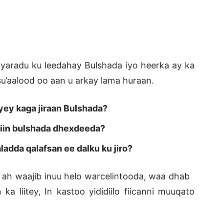
nyaradu ku leedahay Bulshada iyo heerka ay ka
su’aalood oo aan u arkay lama huraan.
yey kaga jiraan Bulshada?
hiin bulshada dhexdeeda?
ladda qalafsan ee dalku ku jiro?
 ah waajib inuu helo warcelintooda, waa dhab
ka liitey, In kastoo yididiilo fiicanni muuqato