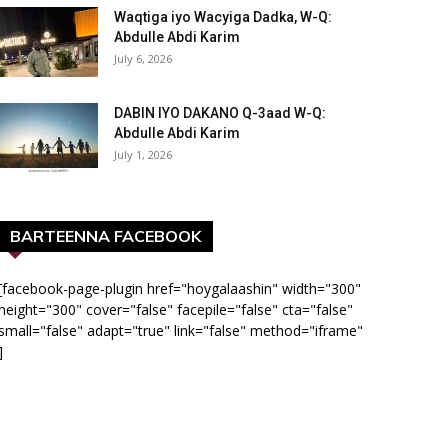
Waqtiga iyo Wacyiga Dadka, W-Q:
Abdulle Abdi Karim
July 6, 2026
DABIN IYO DAKANO Q-3aad W-Q:
Abdulle Abdi Karim
July 1, 2026
BARTEENNA FACEBOOK
[facebook-page-plugin href="hoygalaashin" width="300"
height="300" cover="false" facepile="false" cta="false"
small="false" adapt="true" link="false" method="iframe"
]