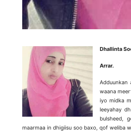
Dhallinta S
Arrar.
Adduunkan a
waana meerto
iyo midka m
leeyahay dh
bulsheed, 
maarmaa in dhigiisu soo baxo, qof weliba 