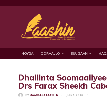
HOYGA
QORAALLO
SUUGAAN
MAQ
Dhallinta Soomaaliyee
Drs Farax Sheekh Cabd
BY
MAAMULKA LAASHIN
JULY 1, 2016