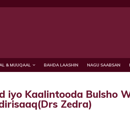
AL & MUUQAAL
BAHDA LAASHIN
NAGU SAABSAN
d iyo Kaalintooda Bulsho 
irisaaq(Drs Zedra)