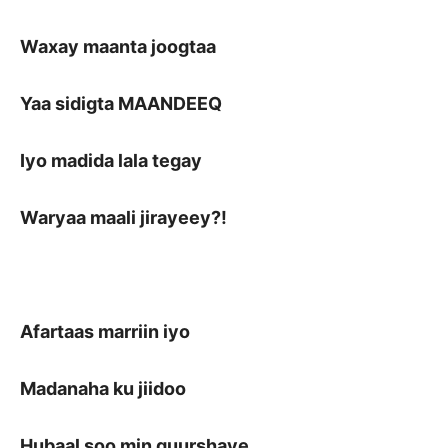
Waxay maanta joogtaa
Yaa sidigta MAANDEEQ
Iyo madida lala tegay
Waryaa maali jirayeey?!
Afartaas marriin iyo
Madanaha ku jiidoo
Hubaal soo min guurshaye