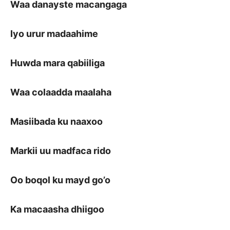
Waa danayste macangaga
Iyo urur madaahime
Huwda mara qabiiliga
Waa colaadda maalaha
Masiibada ku naaxoo
Markii uu madfaca rido
Oo boqol ku mayd go’o
Ka macaasha dhiigoo