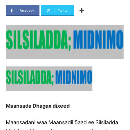
Facebook
Twitter
Maansada Dhagax dixeed
Maansadani waa Maansadii 5aad ee Silsiladda