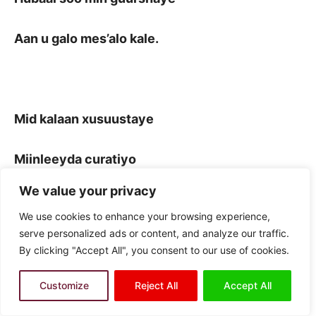
Aan u galo mes’alo kale.
Mid kalaan xusuustaye
Miinleeyda curatiyo
We value your privacy
Maansadaan silsiladeed
We use cookies to enhance your browsing experience,
serve personalized ads or content, and analyze our traffic.
Waxaa loogu magaca daray
By clicking "Accept All", you consent to our use of cookies.
Baadi iga maqnaydoo
Customize
Reject All
Accept All