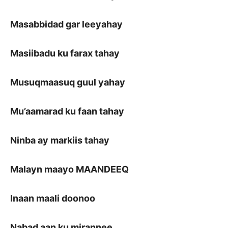
Masabbidad gar leeyahay
Masiibadu ku farax tahay
Musuqmaasuq guul yahay
Mu’aamarad ku faan tahay
Ninba ay markiis tahay
Malayn maayo MAANDEEQ
Inaan maali doonoo
Nabad aan ku mirannee