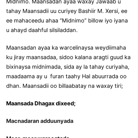
Midnimo. Maansadan ayaa waxay Jawaab u
tahay Maansadii uu curiyey Bashiir M. Xersi, ee
ee mahaceedu ahaa “Midnimo” billow iyo iyana
u ahayd daahful silsiladdan.
Maansadan ayaa ka warcelinaysa weydiimaha
ku jiray maansadaa, sidoo kalana aragti guud ka
bixinaysa midnimada, sida ay la tahay curiyaha,
maadaama ay u furan taahy Hal abuurrada oo
dhan. Maansadii oo billaabatay na waxay tiri;
Maansada Dhagax dixeed;
Macnadaran adduunyada