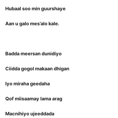
Hubaal soo min guurshaye
Aan u galo mes’alo kale.
Badda meersan dunidiyo
Ciidda gogol makaan dhigan
Iyo miraha geedaha
Qof miisaamay lama arag
Macnihiyo ujeeddada