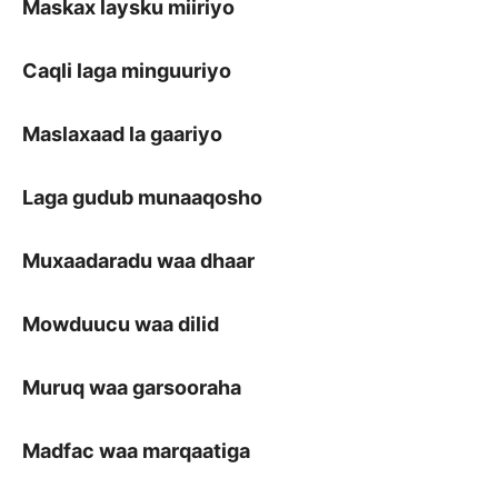
Maskax laysku miiriyo
Caqli laga minguuriyo
Maslaxaad la gaariyo
Laga gudub munaaqosho
Muxaadaradu waa dhaar
Mowduucu waa dilid
Muruq waa garsooraha
Madfac waa marqaatiga