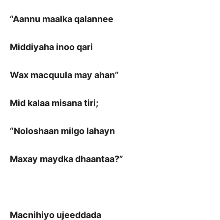
“Aannu maalka qalannee
Middiyaha inoo qari
Wax macquula may ahan”
Mid kalaa misana tiri;
“Noloshaan milgo lahayn
Maxay maydka dhaantaa?”
Macnihiyo ujeeddada