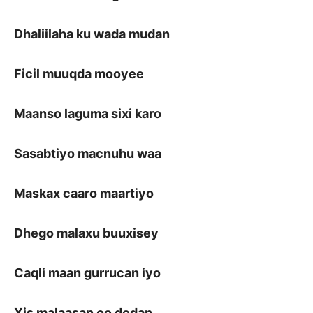
Dhaliilaha ku wada mudan
Ficil muuqda mooyee
Maanso laguma sixi karo
Sasabtiyo macnuhu waa
Maskax caaro maartiyo
Dhego malaxu buuxisey
Caqli maan gurrucan iyo
Xis malaasan oo dedan