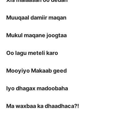
Muuqaal damiir maqan
Mukul maqane joogtaa
Oo lagu meteli karo
Mooyiyo Makaab geed
Iyo dhagax madoobaha
Ma waxbaa ka dhaadhaca?!