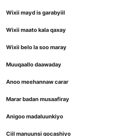
Wixii mayd is garabyiil
Wixii maato kala qaxay
Wixii belo la soo maray
Muuqaallo daawaday
Anoo meehannaw carar
Marar badan musaafiray
Anigoo madaluunkiyo
Ciil manuunsi gocashiyo