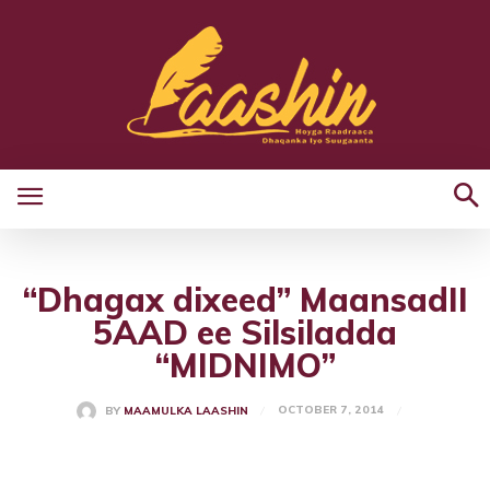
“Dhagax dixeed” MaansadII
5AAD ee Silsiladda
“MIDNIMO”
OCTOBER 7, 2014
BY
MAAMULKA LAASHIN