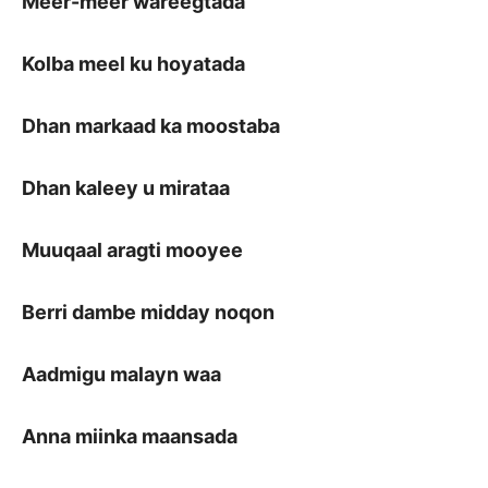
Meer-meer wareegtada
Kolba meel ku hoyatada
Dhan markaad ka moostaba
Dhan kaleey u mirataa
Muuqaal aragti mooyee
Berri dambe midday noqon
Aadmigu malayn waa
Anna miinka maansada