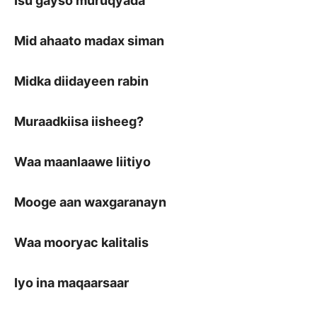
Isu gayso muruqyada
Mid ahaato madax siman
Midka diidayeen rabin
Muraadkiisa iisheeg?
Waa maanlaawe liitiyo
Mooge aan waxgaranayn
Waa mooryac kalitalis
Iyo ina maqaarsaar