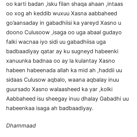
oo karti badan ,isku filan shaqa ahaan ,intaas
oo xog ah keddib wuxuu Xasna aabbaheed
go’aansaday in gabadhiisi ka yareyd Xasno u
doono Culusoow ,isaga oo uga abaal gudayo
falki wacnaa iyo sidi uu gabadhiisa uga
badbaadiyay qatar ay ku sugneyd habeenki
xanuunka badnaa oo ay la kulantay Xasno
habeen habeenada allah ka mid ah ,haddii uu
sidaas Culusow aqbalo, waana aqbalay inuu
guursado Xasno walaasheed ka yar ,kolki
Aabbaheed isu sheegay inuu dhalay Gabadhi uu
habeenkaa isaga ah badbaadiyay.
Dhammaad