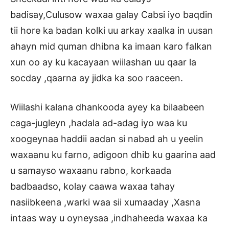
badisay,Culusow waxaa galay Cabsi iyo baqdin
tii hore ka badan kolki uu arkay xaalka in uusan
ahayn mid quman dhibna ka imaan karo falkan
xun oo ay ku kacayaan wiilashan uu qaar la
socday ,qaarna ay jidka ka soo raaceen.
Wiilashi kalana dhankooda ayey ka bilaabeen
caga-jugleyn ,hadala ad-adag iyo waa ku
xoogeynaa haddii aadan si nabad ah u yeelin
waxaanu ku farno, adigoon dhib ku gaarina aad
u samayso waxaanu rabno, korkaada
badbaadso, kolay caawa waxaa tahay
nasiibkeena ,warki waa sii xumaaday ,Xasna
intaas way u oyneysaa ,indhaheeda waxaa ka