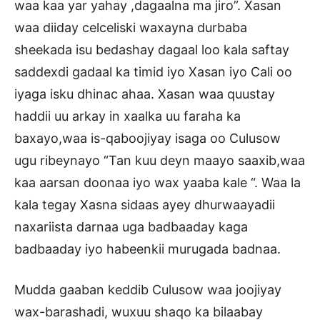
waa kaa yar yahay ,dagaalna ma jiro”. Xasan
waa diiday celceliski waxayna durbaba
sheekada isu bedashay dagaal loo kala saftay
saddexdi gadaal ka timid iyo Xasan iyo Cali oo
iyaga isku dhinac ahaa. Xasan waa quustay
haddii uu arkay in xaalka uu faraha ka
baxayo,waa is-qaboojiyay isaga oo Culusow
ugu ribeynayo “Tan kuu deyn maayo saaxib,waa
kaa aarsan doonaa iyo wax yaaba kale “. Waa la
kala tegay Xasna sidaas ayey dhurwaayadii
naxariista darnaa uga badbaaday kaga
badbaaday iyo habeenkii murugada badnaa.
Mudda gaaban keddib Culusow waa joojiyay
wax-barashadi, wuxuu shaqo ka bilaabay