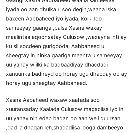
Gaarigi Xasna Aabbaheed waa la sameeyay
iyada oo aan dhulka u soo degin,waana iska
baxeen Aabbaheed iyo iyada, kolki loo
sameeyay gaariga ,balsa Xasna waxay
maalintaa aqoonsatay Culusow ,waxayna inti ay
ku sii socdeen gurigooda, Aabbaheed u
sheegtay in ninka gaariga maanta u sameeyay
uu yahay wiilki ka badbaadiyay dhacdadi
xanuunka badneyd oo horay ugu dhacday oo ay
horay ugu sheegtay Aabbaheed.
Xasna Aabaheed waxaw xaafada soo
xuuransaday Xaalada Culusow magaciisa iyo in
uu yahay nin edeb badan oo aan weli guursan
,dad la dhaqan leh,shaqadiisa looga dambeeyo