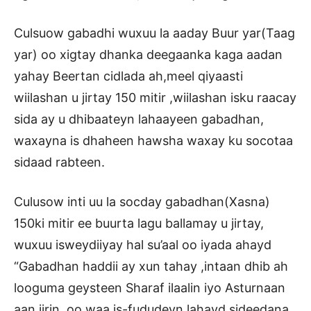
Culsuow gabadhi wuxuu la aaday Buur yar(Taag
yar) oo xigtay dhanka deegaanka kaga aadan
yahay Beertan cidlada ah,meel qiyaasti
wiilashan u jirtay 150 mitir ,wiilashan isku raacay
sida ay u dhibaateyn lahaayeen gabadhan,
waxayna is dhaheen hawsha waxay ku socotaa
sidaad rabteen.
Culusow inti uu la socday gabadhan(Xasna)
150ki mitir ee buurta lagu ballamay u jirtay,
wuxuu isweydiiyay hal su’aal oo iyada ahayd
“Gabadhan haddii ay xun tahay ,intaan dhib ah
looguma geysteen Sharaf ilaalin iyo Asturnaan
aan jirin, oo waa is-fududeyn lahayd,sideedana