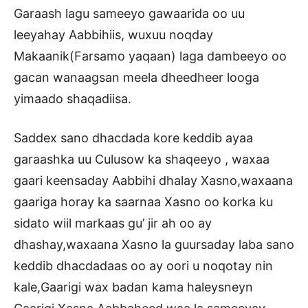
Garaash lagu sameeyo gawaarida oo uu
leeyahay Aabbihiis, wuxuu noqday
Makaanik(Farsamo yaqaan) laga dambeeyo oo
gacan wanaagsan meela dheedheer looga
yimaado shaqadiisa.
Saddex sano dhacdada kore keddib ayaa
garaashka uu Culusow ka shaqeeyo , waxaa
gaari keensaday Aabbihi dhalay Xasno,waxaana
gaariga horay ka saarnaa Xasno oo korka ku
sidato wiil markaas gu’ jir ah oo ay
dhashay,waxaana Xasno la guursaday laba sano
keddib dhacdadaas oo ay oori u noqotay nin
kale,Gaarigi wax badan kama haleysneyn