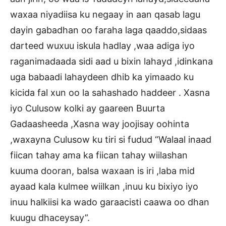
waxaa niyadiisa ku negaay in aan qasab lagu
dayin gabadhan oo faraha laga qaaddo,sidaas
darteed wuxuu iskula hadlay ,waa adiga iyo
raganimadaada sidi aad u bixin lahayd ,idinkana
uga babaadi lahaydeen dhib ka yimaado ku
kicida fal xun oo la sahashado haddeer . Xasna
iyo Culusow kolki ay gaareen Buurta
Gadaasheeda ,Xasna way joojisay oohinta
,waxayna Culusow ku tiri si fudud “Walaal inaad
fiican tahay ama ka fiican tahay wiilashan
kuuma dooran, balsa waxaan is iri ,laba mid
ayaad kala kulmee wiilkan ,inuu ku bixiyo iyo
inuu halkiisi ka wado garaacisti caawa oo dhan
kuugu dhaceysay”.