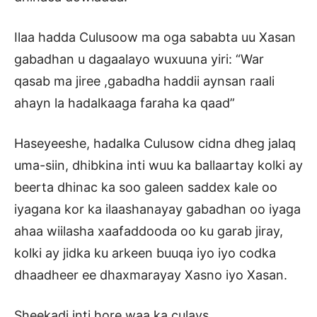
Ilaa hadda Culusoow ma oga sababta uu Xasan
gabadhan u dagaalayo wuxuuna yiri: “War
qasab ma jiree ,gabadha haddii aynsan raali
ahayn la hadalkaaga faraha ka qaad”
Haseyeeshe, hadalka Culusow cidna dheg jalaq
uma-siin, dhibkina inti wuu ka ballaartay kolki ay
beerta dhinac ka soo galeen saddex kale oo
iyagana kor ka ilaashanayay gabadhan oo iyaga
ahaa wiilasha xaafaddooda oo ku garab jiray,
kolki ay jidka ku arkeen buuqa iyo iyo codka
dhaadheer ee dhaxmarayay Xasno iyo Xasan.
Sheekadi inti hore waa ka culays