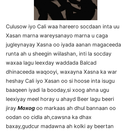
Culusow iyo Cali waa hareero socdaan inta uu
Xasan marna wareysanayo marna u caga
jugleynayay Xasna oo iyada aanan magaceeda
runta ah u sheegin wiilashan, inti la socday
waxaa lagu leexday waddada Balcad
dhinaceeda waqooyi, waxayna Xasna ka war
heshay Cali iyo Xasan oo si hoose inta isugu
baaqeen iyadi la booday,si xoog ahna ugu
leexiyay meel horay u ahayd Beer lagu beeri
jiray
Moxog
oo markaas ah dhul bannaan oo
oodan oo cidla ah,cawsna ka dhax
baxay,gudcur madawna ah kolki ay beertan