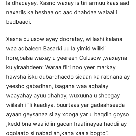
la dhacayey. Xasno waxay is tiri armuu kaas aad
naxariis ka heshaa oo aad dhahdaa walaal i
bedbaadi.
Xasna culusow ayey dooratay, wiilashi kalana
waa aqbaleen Basarki uu la yimid wiilkii
hore,balsa waxay u yeereen Culusow ,waxayna
ku yiraahdeen: Waraa fiiri noo yeer markay
hawsha isku duba-dhacdo sidaan ka rabnana ay
yeesho gabadhan, isagana waa aqbalay
waayahay ayuu dhahay, wuxuuna u sheegay
wiilashii “Ii kaadiya, buurtaas yar gadaahseeda
ayaan geysanaa si ay xooga yar u baqdin goyso
,keddibna waa idiin gacan haatinayaa haddii ay i
ogolaato si nabad ah,kana xaaja bogto”.