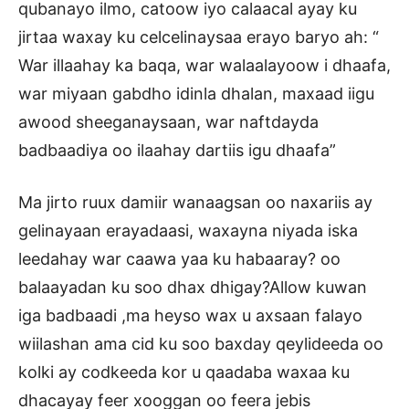
qubanayo ilmo, catoow iyo calaacal ayay ku
jirtaa waxay ku celcelinaysaa erayo baryo ah: “
War illaahay ka baqa, war walaalayoow i dhaafa,
war miyaan gabdho idinla dhalan, maxaad iigu
awood sheeganaysaan, war naftdayda
badbaadiya oo ilaahay dartiis igu dhaafa”
Ma jirto ruux damiir wanaagsan oo naxariis ay
gelinayaan erayadaasi, waxayna niyada iska
leedahay war caawa yaa ku habaaray? oo
balaayadan ku soo dhax dhigay?Allow kuwan
iga badbaadi ,ma heyso wax u axsaan falayo
wiilashan ama cid ku soo baxday qeylideeda oo
kolki ay codkeeda kor u qaadaba waxaa ku
dhacayay feer xooggan oo feera jebis