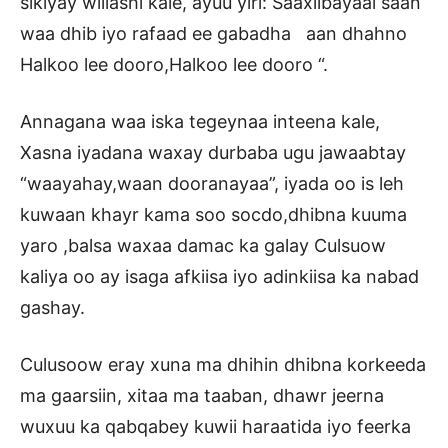
sikiyay wiilashi kale, ayuu yiri: Saaxiibayaal saan
waa dhib iyo rafaad ee gabadha aan dhahno
Halkoo lee dooro,Halkoo lee dooro “.
Annagana waa iska tegeynaa inteena kale,
Xasna iyadana waxay durbaba ugu jawaabtay
“waayahay,waan dooranayaa”, iyada oo is leh
kuwaan khayr kama soo socdo,dhibna kuuma
yaro ,balsa waxaa damac ka galay Culsuow
kaliya oo ay isaga afkiisa iyo adinkiisa ka nabad
gashay.
Culusoow eray xuna ma dhihin dhibna korkeeda
ma gaarsiin, xitaa ma taaban, dhawr jeerna
wuxuu ka qabqabey kuwii haraatida iyo feerka