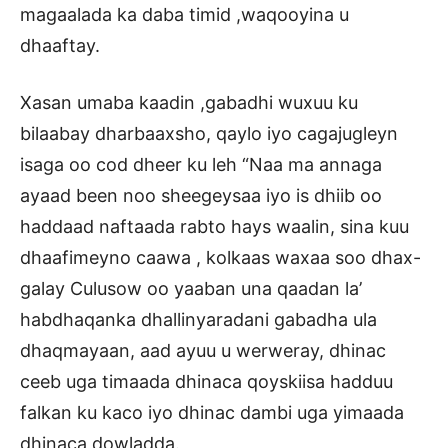
magaalada ka daba timid ,waqooyina u
dhaaftay.
Xasan umaba kaadin ,gabadhi wuxuu ku
bilaabay dharbaaxsho, qaylo iyo cagajugleyn
isaga oo cod dheer ku leh “Naa ma annaga
ayaad been noo sheegeysaa iyo is dhiib oo
haddaad naftaada rabto hays waalin, sina kuu
dhaafimeyno caawa , kolkaas waxaa soo dhax-
galay Culusow oo yaaban una qaadan la’
habdhaqanka dhallinyaradani gabadha ula
dhaqmayaan, aad ayuu u werweray, dhinac
ceeb uga timaada dhinaca qoyskiisa hadduu
falkan ku kaco iyo dhinac dambi uga yimaada
dhinaca dowladda.