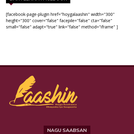
[facebook-page-plugin href="hoygalaashin" width="300"
height="300" cover="false" facepile="false" cta="false"
small="false" adapt="true" link="false" method="iframe" ]
NAGU SAABSAN