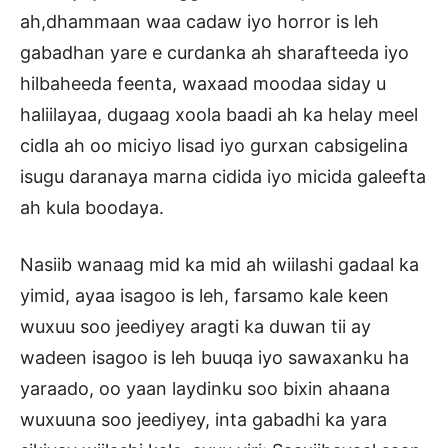
ah,dhammaan waa cadaw iyo horror is leh
gabadhan yare e curdanka ah sharafteeda iyo
hilbaheeda feenta, waxaad moodaa siday u
haliilayaa, dugaag xoola baadi ah ka helay meel
cidla ah oo miciyo lisad iyo gurxan cabsigelina
isugu daranaya marna cidida iyo micida galeefta
ah kula boodaya.
Nasiib wanaag mid ka mid ah wiilashi gadaal ka
yimid, ayaa isagoo is leh, farsamo kale keen
wuxuu soo jeediyey aragti ka duwan tii ay
wadeen isagoo is leh buuqa iyo sawaxanku ha
yaraado, oo yaan laydinku soo bixin ahaana
wuxuuna soo jeediyey, inta gabadhi ka yara