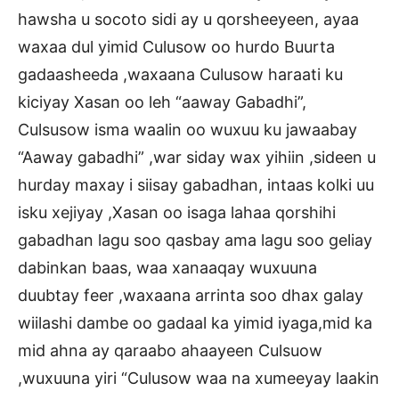
hawsha u socoto sidi ay u qorsheeyeen, ayaa
waxaa dul yimid Culusow oo hurdo Buurta
gadaasheeda ,waxaana Culusow haraati ku
kiciyay Xasan oo leh “aaway Gabadhi”,
Culsusow isma waalin oo wuxuu ku jawaabay
“Aaway gabadhi” ,war siday wax yihiin ,sideen u
hurday maxay i siisay gabadhan, intaas kolki uu
isku xejiyay ,Xasan oo isaga lahaa qorshihi
gabadhan lagu soo qasbay ama lagu soo geliay
dabinkan baas, waa xanaaqay wuxuuna
duubtay feer ,waxaana arrinta soo dhax galay
wiilashi dambe oo gadaal ka yimid iyaga,mid ka
mid ahna ay qaraabo ahaayeen Culsuow
,wuxuuna yiri “Culusow waa na xumeeyay laakin