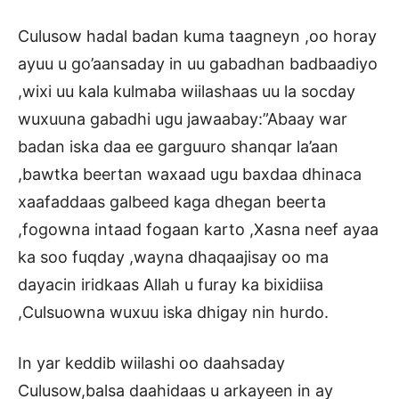
Culusow hadal badan kuma taagneyn ,oo horay
ayuu u go’aansaday in uu gabadhan badbaadiyo
,wixi uu kala kulmaba wiilashaas uu la socday
wuxuuna gabadhi ugu jawaabay:”Abaay war
badan iska daa ee garguuro shanqar la’aan
,bawtka beertan waxaad ugu baxdaa dhinaca
xaafaddaas galbeed kaga dhegan beerta
,fogowna intaad fogaan karto ,Xasna neef ayaa
ka soo fuqday ,wayna dhaqaajisay oo ma
dayacin iridkaas Allah u furay ka bixidiisa
,Culsuowna wuxuu iska dhigay nin hurdo.
In yar keddib wiilashi oo daahsaday
Culusow,balsa daahidaas u arkayeen in ay