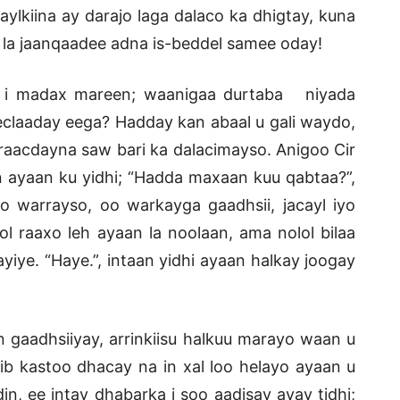
ylkiina ay darajo laga dalaco ka dhigtay, kuna
 la jaanqaadee adna is-beddel samee oday!
il i madax mareen; waanigaa durtaba niyada
 jeclaaday eega? Hadday kan abaal u gali waydo,
raacdayna saw bari ka dalacimayso. Anigoo Cir
n ayaan ku yidhi; “Hadda maxaan kuu qabtaa?”,
o warrayso, oo warkayga gaadhsii, jacayl iyo
l raaxo leh ayaan la noolaan, ama nolol bilaa
yiye. “Haye.”, intaan yidhi ayaan halkay joogay
 gaadhsiiyay, arrinkiisu halkuu marayo waan u
ib kastoo dhacay na in xal loo helayo ayaan u
n, ee intay dhabarka i soo aadisay ayay tidhi;