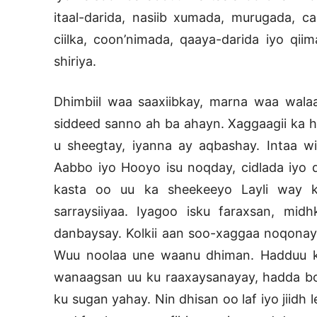
itaal-darida, nasiib xumada, murugada, ca
ciilka, coon’nimada, qaaya-darida iyo qi
shiriya.
Dhimbiil waa saaxiibkay, marna waa wal
siddeed sanno ah ba ahayn. Xaggaagii ka ho
u sheegtay, iyanna ay aqbashay. Intaa w
Aabbo iyo Hooyo isu noqday, cidlada iyo 
kasta oo uu ka sheekeeyo Layli way k
sarraysiiyaa. Iyagoo isku faraxsan, mid
danbaysay. Kolkii aan soo-xaggaa noqonay, 
Wuu noolaa une waanu dhiman. Hadduu ka
wanaagsan uu ku raaxaysanayay, hadda bogg
ku sugan yahay. Nin dhisan oo laf iyo jiidh