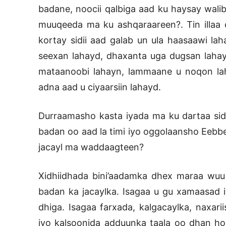
badane, noocii qalbiga aad ku haysay walib
muuqeeda ma ku ashqaraareen?. Tin illaa 
kortay sidii aad galab un ula haasaawi lah
seexan lahayd, dhaxanta uga dugsan lahay
mataanoobi lahayn, lammaane u noqon lah
adna aad u ciyaarsiin lahayd.
Durraamasho kasta iyada ma ku dartaa sidi
badan oo aad la timi iyo oggolaansho Eebbe
jacayl ma waddaagteen?
Xidhiidhada bini’aadamka dhex maraa wuu b
badan ka jacaylka. Isagaa u gu xamaasad i
dhiga. Isagaa farxada, kalgacaylka, naxari
iyo kalsoonida adduunka taala oo dhan hor