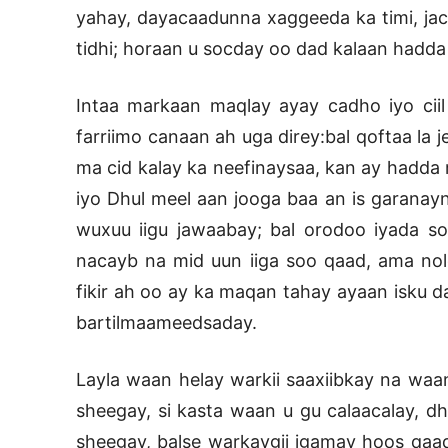
yahay, dayacaadunna xaggeeda ka timi, jaca
tidhi; horaan u socday oo dad kalaan hadda
Intaa markaan maqlay ayay cadho iyo ci
farriimo canaan ah uga direy:bal qoftaa la
ma cid kalay ka neefinaysaa, kan ay hadda 
iyo Dhul meel aan jooga baa an is garanay
wuxuu iigu jawaabay; bal orodoo iyada so
nacayb na mid uun iiga soo qaad, ama nolo
fikir ah oo ay ka maqan tahay ayaan isku da
bartilmaameedsaday.
Layla waan helay warkii saaxiibkay na waan
sheegay, si kasta waan u gu calaacalay, dh
sheegay, balse warkaygii igamay hoos qaadi