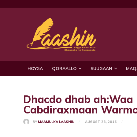
HOYGA
QORAALLO
SUUGAAN
MAQ
Dhacdo dhab ah:Waa 
Cabdiraxmaan Warm
BY
MAAMULKA LAASHIN
AUGUST 28, 2016