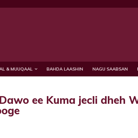
AL & MUUQAAL
BAHDA LAASHIN
NAGU SAABSAN
Dawo ee Kuma jecli dheh 
ooge