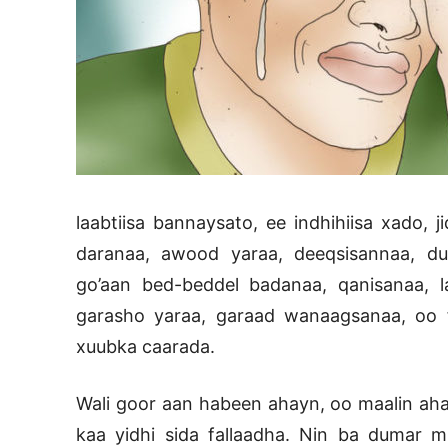
laabtiisa bannaysato, ee indhihiisa xado, jid
daranaa, awood yaraa, deeqsisannaa, du
go’aan bed-beddel badanaa, qanisanaa, l
garasho yaraa, garaad wanaagsanaa, oo fu
xuubka caarada.
Wali goor aan habeen ahayn, oo maalin a
kaa yidhi sida fallaadha. Nin ba dumar 