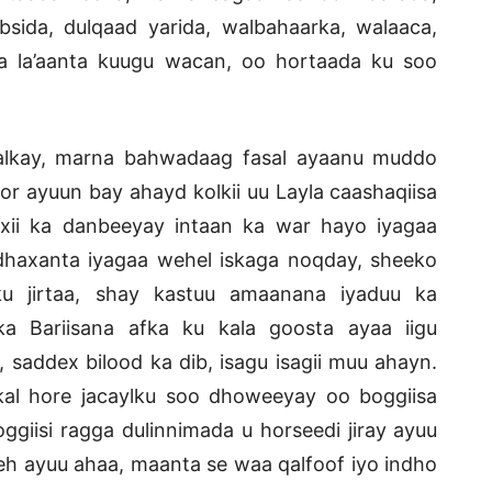
bsida, dulqaad yarida, walbahaarka, walaaca,
ima la’aanta kuugu wacan, oo hortaada ku soo
aalkay, marna bahwadaag fasal ayaanu muddo
r ayuun bay ahayd kolkii uu Layla caashaqiisa
ixii ka danbeeyay intaan ka war hayo iyagaa
dhaxanta iyagaa wehel iskaga noqday, sheeko
u jirtaa, shay kastuu amaanana iyaduu ka
hka Bariisana afka ku kala goosta ayaa iigu
saddex bilood ka dib, isagu isagii muu ahayn.
l hore jacaylku soo dhoweeyay oo boggiisa
iisi ragga dulinnimada u horseedi jiray ayuu
 leh ayuu ahaa, maanta se waa qalfoof iyo indho