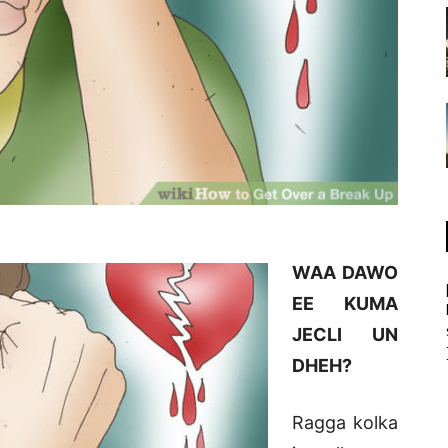
WAA DAWO
EE KUMA
JECLI UN
DHEH?
Ragga kolka