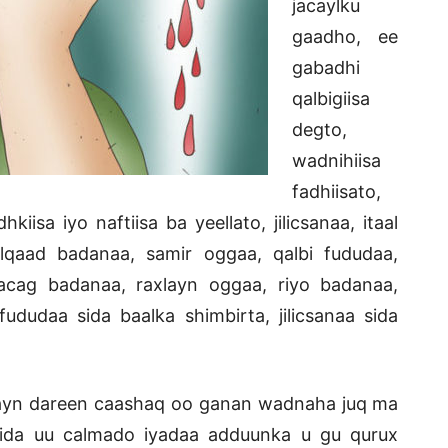
jacaylku
gaadho, ee
gabadhi
qalbigiisa
degto,
wadnihiisa
fadhiisato,
hkiisa iyo naftiisa ba yeellato, jilicsanaa, itaal
lqaad badanaa, samir oggaa, qalbi fududaa,
acag badanaa, raxlayn oggaa, riyo badanaa,
dudaa sida baalka shimbirta, jilicsanaa sida
hayn dareen caashaq oo ganan wadnaha juq ma
mida uu calmado iyadaa adduunka u gu qurux