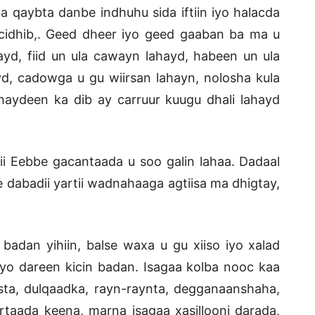
a qaybta danbe indhuhu sida iftiin iyo halacda
cidhib,. Geed dheer iyo geed gaaban ba ma u
ayd, fiid un ula cawayn lahayd, habeen un ula
d, cadowga u gu wiirsan lahayn, nolosha kula
aydeen ka dib ay carruur kuugu dhali lahayd
i Eebbe gacantaada u soo galin lahaa. Dadaal
 dabadii yartii wadnahaaga agtiisa ma dhigtay,
adan yihiin, balse waxa u gu xiiso iyo xalad
yo dareen kicin badan. Isagaa kolba nooc kaa
ista, dulqaadka, rayn-raynta, degganaanshaha,
taada keena, marna isagaa xasillooni darada,