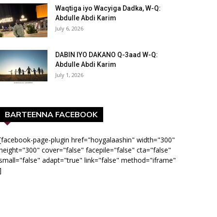
Waqtiga iyo Wacyiga Dadka, W-Q:
Abdulle Abdi Karim
July 6, 2026
DABIN IYO DAKANO Q-3aad W-Q:
Abdulle Abdi Karim
July 1, 2026
BARTEENNA FACEBOOK
[facebook-page-plugin href="hoygalaashin" width="300"
height="300" cover="false" facepile="false" cta="false"
small="false" adapt="true" link="false" method="iframe"
]