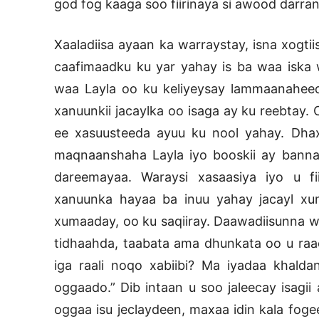
god fog kaaga soo fiirinaya si awood darran
Xaaladiisa ayaan ka warraystay, isna xogti
caafimaadku ku yar yahay is ba waa iska
waa Layla oo ku keliyeysay lammaanaheeda
xanuunkii jacaylka oo isaga ay ku reebtay.
ee xasuusteeda ayuu ku nool yahay. Dha
maqnaanshaha Layla iyo booskii ay bannay
dareemayaa. Waraysi xasaasiya iyo u f
xanuunka hayaa ba inuu yahay jacayl xum
xumaaday, oo ku saqiiray. Daawadiisunna wa
tidhaahda, taabata ama dhunkata oo u raac
iga raali noqo xabiibi? Ma iyadaa khal
oggaado.” Dib intaan u soo jaleecay isagii
oggaa isu jeclaydeen, maxaa idin kala fog