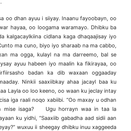
.
isa oo dhan ayuu i siiyay. Inaanu fayoobayn, oo
 war hayaa, oo loogama waramayo. Dhibku ba
 kalgacaylkiina cidlana kaga dhaqaajisay iyo
 Cunto ma cuno, biyo iyo sharaab na ma cabbo,
xan ma ogga, kulayl na ma darreemo, bal se
say ayuu habeen iyo maalin ka fikirayaa, oo
iirfiirsasho badan ka dib waxaan oggaaday
aaday. Ninkii saaxiibkay ahaa jacayl baa ku
a Layla oo loo keeno, oo waan ku jeclay intay
isa iga raali noqo xabiibi. “Oo maxay u odhan
dan mise isaga? Ugu horrayn waa in taa la
 ayaan ku yidhi, “Saaxiib gabadha aad sidii aan
eeyay?” wuxuu ii sheegay dhibku inuu xaggeeda