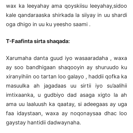
wax ka leeyahay ama qoyskiisu leeyahay,sidoo
kale qandaraaska shirkada la siiyay in uu shardi
oga dhigo in uu ku yeesho saami .
T-Faafinta sirta shaqada:
Xarumaha danta guud iyo wasaaradaha , waxa
ay soo bandhigaan shaqooyin ay shuruudo ku
xiranyihiin oo tartan loo galayo , haddii qofka ka
masuulka ah jagadaas uu sirtii iyo su’aalihii
imtixaanka, u gudbiyo dad asaga xigto la ah
ama uu laaluush ka qaatay, si adeegaas ay uga
faa idaystaan, waxa ay noqonaysaa dhac loo
gaystay hantidii dadwaynaha.