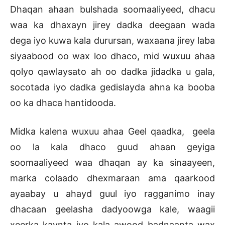
Dhaqan ahaan bulshada soomaaliyeed, dhacu
waa ka dhaxayn jirey dadka deegaan wada
dega iyo kuwa kala durursan, waxaana jirey laba
siyaabood oo wax loo dhaco, mid wuxuu ahaa
qolyo qawlaysato ah oo dadka jidadka u gala,
socotada iyo dadka gedislayda ahna ka booba
oo ka dhaca hantidooda.
Midka kalena wuxuu ahaa Geel qaadka, geela
oo la kala dhaco guud ahaan geyiga
soomaaliyeed waa dhaqan ay ka sinaayeen,
marka colaado dhexmaraan ama qaarkood
ayaabay u ahayd guul iyo ragganimo inay
dhacaan geelasha dadyoowga kale, waagii
xeerka kaynta iyo kala awood badnaanta wax