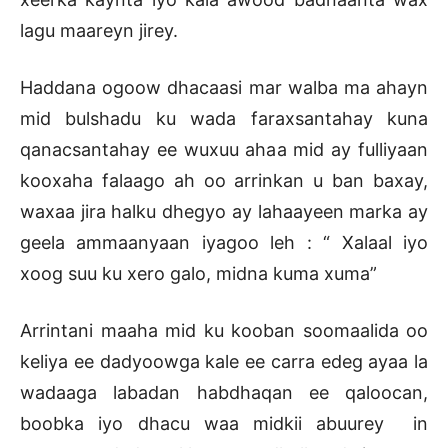
lagu maareyn jirey.
Haddana ogoow dhacaasi mar walba ma ahayn
mid bulshadu ku wada faraxsantahay kuna
qanacsantahay ee wuxuu ahaa mid ay fulliyaan
kooxaha falaago ah oo arrinkan u ban baxay,
waxaa jira halku dhegyo ay lahaayeen marka ay
geela ammaanyaan iyagoo leh : “ Xalaal iyo
xoog suu ku xero galo, midna kuma xuma”
Arrintani maaha mid ku kooban soomaalida oo
keliya ee dadyoowga kale ee carra edeg ayaa la
wadaaga labadan habdhaqan ee qaloocan,
boobka iyo dhacu waa midkii abuurey in