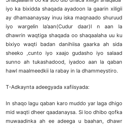
iyo ka bixidda shaqada ayadoon la gaarin xiligii
ay dhamaanaysay inuu iska maqnaado shuruud
iyo wargelin la’aan(Cudur daar)I n aan la
dhawrin waqtiga shaqada oo shaqaalaha uu ku
bixiyo waqti badan danihiisa gaarka ah sida
sheeko ,cunto iyo xaajo gudasho iyo salaad
sunno ah tukashadood, iyadoo aan la qaban
hawl maalmeedkii la rabay in la dhammeystiro.
T-Adkaynta adeegyada xafiisyada:
In shaqo lagu qaban karo muddo yar laga dhigo
mid waqti dheer qaadanaysa. Si loo dhibo qofka
muwaadinka ah ee adeega u baahan, dhawr