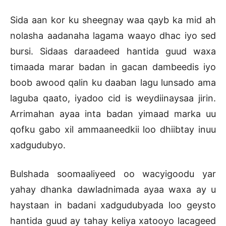
Sida aan kor ku sheegnay waa qayb ka mid ah
nolasha aadanaha lagama waayo dhac iyo sed
bursi. Sidaas daraadeed hantida guud waxa
timaada marar badan in gacan dambeedis iyo
boob awood qalin ku daaban lagu lunsado ama
laguba qaato, iyadoo cid is weydiinaysaa jirin.
Arrimahan ayaa inta badan yimaad marka uu
qofku gabo xil ammaaneedkii loo dhiibtay inuu
xadgudubyo.
Bulshada soomaaliyeed oo wacyigoodu yar
yahay dhanka dawladnimada ayaa waxa ay u
haystaan in badani xadgudubyada loo geysto
hantida guud ay tahay keliya xatooyo lacageed