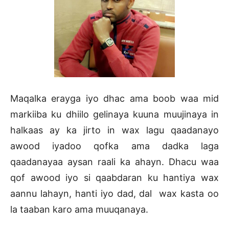
Maqalka erayga iyo dhac ama boob waa mid
markiiba ku dhiilo gelinaya kuuna muujinaya in
halkaas ay ka jirto in wax lagu qaadanayo
awood iyadoo qofka ama dadka laga
qaadanayaa aysan raali ka ahayn. Dhacu waa
qof awood iyo si qaabdaran ku hantiya wax
aannu lahayn, hanti iyo dad, dal wax kasta oo
la taaban karo ama muuqanaya.