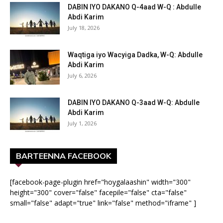
DABIN IYO DAKANO Q-4aad W-Q : Abdulle
Abdi Karim
July 18, 2026
Waqtiga iyo Wacyiga Dadka, W-Q: Abdulle
Abdi Karim
July 6, 2026
DABIN IYO DAKANO Q-3aad W-Q: Abdulle
Abdi Karim
July 1, 2026
BARTEENNA FACEBOOK
[facebook-page-plugin href="hoygalaashin" width="300"
height="300" cover="false" facepile="false" cta="false"
small="false" adapt="true" link="false" method="iframe" ]