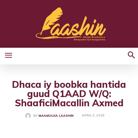
Dhaca iy boobka hantida
guud Q1AAD W/Q:
ShaaficiMacallin Axmed
APRIL 3, 2019
BY
MAAMULKA LAASHIN