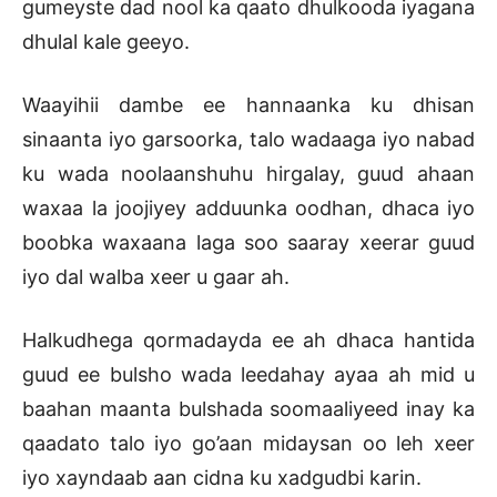
gumeyste dad nool ka qaato dhulkooda iyagana
dhulal kale geeyo.
Waayihii dambe ee hannaanka ku dhisan
sinaanta iyo garsoorka, talo wadaaga iyo nabad
ku wada noolaanshuhu hirgalay, guud ahaan
waxaa la joojiyey adduunka oodhan, dhaca iyo
boobka waxaana laga soo saaray xeerar guud
iyo dal walba xeer u gaar ah.
Halkudhega qormadayda ee ah dhaca hantida
guud ee bulsho wada leedahay ayaa ah mid u
baahan maanta bulshada soomaaliyeed inay ka
qaadato talo iyo go’aan midaysan oo leh xeer
iyo xayndaab aan cidna ku xadgudbi karin.