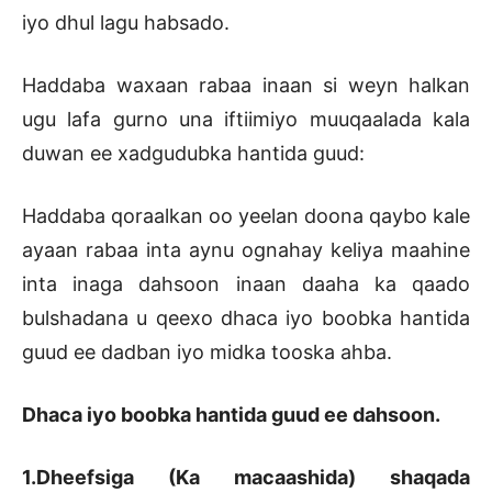
iyo dhul lagu habsado.
Haddaba waxaan rabaa inaan si weyn halkan
ugu lafa gurno una iftiimiyo muuqaalada kala
duwan ee xadgudubka hantida guud:
Haddaba qoraalkan oo yeelan doona qaybo kale
ayaan rabaa inta aynu ognahay keliya maahine
inta inaga dahsoon inaan daaha ka qaado
bulshadana u qeexo dhaca iyo boobka hantida
guud ee dadban iyo midka tooska ahba.
Dhaca iyo boobka hantida guud ee dahsoon.
1.Dheefsiga (Ka macaashida) shaqada