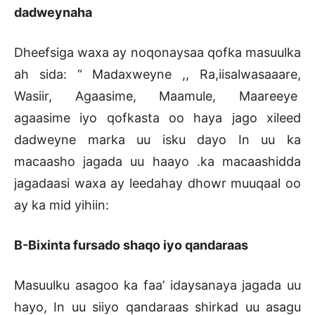
dadweynaha
Dheefsiga waxa ay noqonaysaa qofka masuulka
ah sida: “ Madaxweyne ,, Ra,iisalwasaaare,
Wasiir, Agaasime, Maamule, Maareeye
agaasime iyo qofkasta oo haya jago xileed
dadweyne marka uu isku dayo In uu ka
macaasho jagada uu haayo .ka macaashidda
jagadaasi waxa ay leedahay dhowr muuqaal oo
ay ka mid yihiin:
B-Bixinta fursado shaqo iyo qandaraas
Masuulku asagoo ka faa’ idaysanaya jagada uu
hayo, In uu siiyo qandaraas shirkad uu asagu