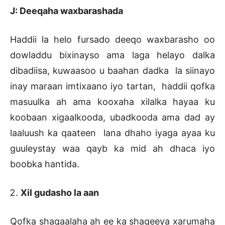
J: Deeqaha waxbarashada
Haddii la helo fursado deeqo waxbarasho oo
dowladdu bixinayso ama laga helayo dalka
dibadiisa, kuwaasoo u baahan dadka la siinayo
inay maraan imtixaano iyo tartan, haddii qofka
masuulka ah ama kooxaha xilalka hayaa ku
koobaan xigaalkooda, ubadkooda ama dad ay
laaluush ka qaateen lana dhaho iyaga ayaa ku
guuleystay waa qayb ka mid ah dhaca iyo
boobka hantida.
Xil gudasho la aan
Qofka shaqaalaha ah ee ka shaqeeya xarumaha