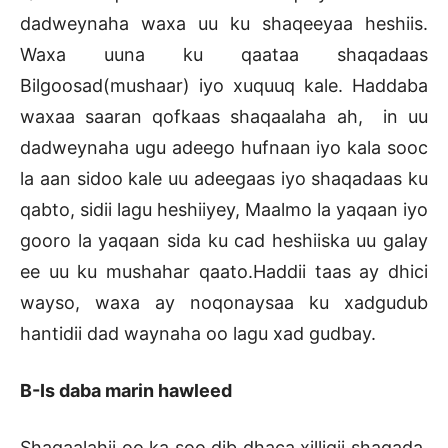
dadweynaha waxa uu ku shaqeeyaa heshiis.
Waxa uuna ku qaataa shaqadaas
Bilgoosad(mushaar) iyo xuquuq kale. Haddaba
waxaa saaran qofkaas shaqaalaha ah, in uu
dadweynaha ugu adeego hufnaan iyo kala sooc
la aan sidoo kale uu adeegaas iyo shaqadaas ku
qabto, sidii lagu heshiiyey, Maalmo la yaqaan iyo
gooro la yaqaan sida ku cad heshiiska uu galay
ee uu ku mushahar qaato.Haddii taas ay dhici
wayso, waxa ay noqonaysaa ku xadgudub
hantidii dad waynaha oo lagu xad gudbay.
B-Is daba marin hawleed
Shaqaalahii oo ka soo dib dhaca xilligii shaqada