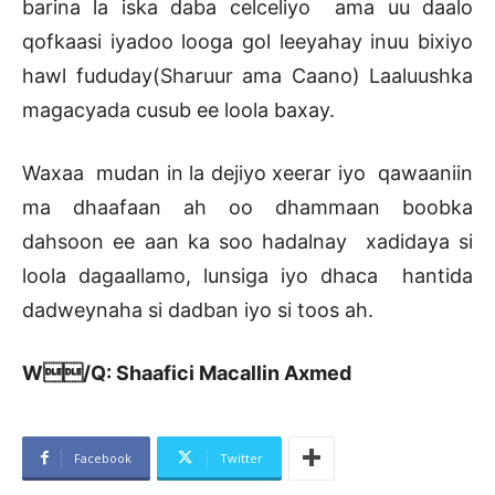
barina la iska daba celceliyo ama uu daalo
qofkaasi iyadoo looga gol leeyahay inuu bixiyo
hawl fududay(Sharuur ama Caano) Laaluushka
magacyada cusub ee loola baxay.
Waxaa mudan in la dejiyo xeerar iyo qawaaniin
ma dhaafaan ah oo dhammaan boobka
dahsoon ee aan ka soo hadalnay xadidaya si
loola dagaallamo, lunsiga iyo dhaca hantida
dadweynaha si dadban iyo si toos ah.
W/Q: Shaafici Macallin Axmed
Facebook
Twitter