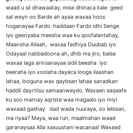
waad u sii dhawaatay, mise dhinaca kale geed
sal weyn oo Barde ah ayaa waxaa hoos
hoganayaa Fardo haddaan Fardo idhi Senge
iyo geenyaba meesha waa ku qoofalantahay,
Maansha Allaah, waxaa fadhiya Duubab iyo
Odayaal nabbadoona ah, dhib ma jiro, balse
waxaa laga arinsanayaa sidii beesha iyo
beeraha iyo xoolaha dayaca looga ilaashan
lahaa, looguna wax qaybsan lahaa sanadkan
haddii dayrtiisu samaanweydo. Waxaan saqaafe
ku soo marnay aqriste waa magaalo iyo miyi
waxaad gashay dad wada nuuraya, oo lebisan,
ma riyaa? Maya, waa run, maalmahan waad
garanaysaa Alla xasuustani wacanaa! Waxaad