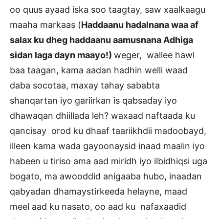
oo quus ayaad iska soo taagtay, saw xaalkaagu
maaha markaas (
Haddaanu hadalnana waa af
salax ku dheg haddaanu aamusnana Adhiga
sidan laga dayn maayo!)
weger, wallee hawl
baa taagan, kama aadan hadhin welli waad
daba socotaa, maxay tahay sababta
shanqartan iyo gariirkan is qabsaday iyo
dhawaqan dhiillada leh? waxaad naftaada ku
qancisay orod ku dhaaf taariikhdii madoobayd,
illeen kama wada gayoonaysid inaad maalin iyo
habeen u tiriso ama aad miridh iyo ilbidhiqsi uga
bogato, ma awooddid anigaaba hubo, inaadan
qabyadan dhamaystirkeeda helayne, maad
meel aad ku nasato, oo aad ku nafaxaadid