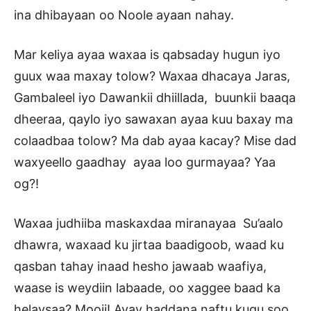
ina dhibayaan oo Noole ayaan nahay.
Mar keliya ayaa waxaa is qabsaday hugun iyo
guux waa maxay tolow? Waxaa dhacaya Jaras,
Gambaleel iyo Dawankii dhiillada, buunkii baaqa
dheeraa, qaylo iyo sawaxan ayaa kuu baxay ma
colaadbaa tolow? Ma dab ayaa kacay? Mise dad
waxyeello gaadhay ayaa loo gurmayaa? Yaa
og?!
Waxaa judhiiba maskaxdaa miranayaa Su’aalo
dhawra, waxaad ku jirtaa baadigoob, waad ku
qasban tahay inaad hesho jawaab waafiya,
waase is weydiin labaade, oo xaggee baad ka
helaysaa? Mooji! Ayay haddana naftu kugu soo