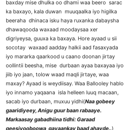
baxday mise dhulka oo dhami waa beero sarac
ka baxayo, kala duwan muuqaalka iyo higilka
beeraha dhinaca isku haya ruxanka dabaysha
dhawaqooda waxaad moodaysaa xer
digriyeysa, guuxa ka baxaya. Hore ayaad u sii
socotay waxaad aadday halkii aad fasaxyada
iyo mararka qaarkood u caano doonan jirtay
oollintii beesha, mise durbaan ayaa baxayaa iyo
jiib iyo jaan, tolow waad maqli jirtaye, waa
maxay? Ayaad is weydiisay. Waa Ballooley hablo
iyo innamo yaqaana isla helleen luuq macaan,
sacab iyo durbaan, muxuu yidhi(
Naa gobeey
gaaridiyeey, Anigu guur baan rabaaye.
Markaasay gabadhiina tidhi: Garaad
geesiyooboowa gayaankay baad ahayde..
)