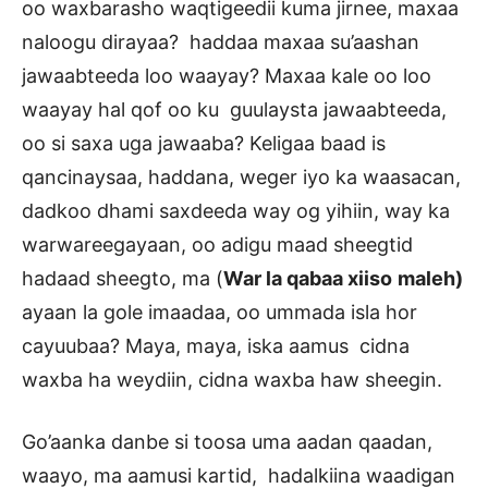
oo waxbarasho waqtigeedii kuma jirnee, maxaa
naloogu dirayaa? haddaa maxaa su’aashan
jawaabteeda loo waayay? Maxaa kale oo loo
waayay hal qof oo ku guulaysta jawaabteeda,
oo si saxa uga jawaaba? Keligaa baad is
qancinaysaa, haddana, weger iyo ka waasacan,
dadkoo dhami saxdeeda way og yihiin, way ka
warwareegayaan, oo adigu maad sheegtid
hadaad sheegto, ma (
War la qabaa xiiso
maleh)
ayaan la gole imaadaa, oo ummada isla hor
cayuubaa? Maya, maya, iska aamus cidna
waxba ha weydiin, cidna waxba haw sheegin.
Go’aanka danbe si toosa uma aadan qaadan,
waayo, ma aamusi kartid, hadalkiina waadigan