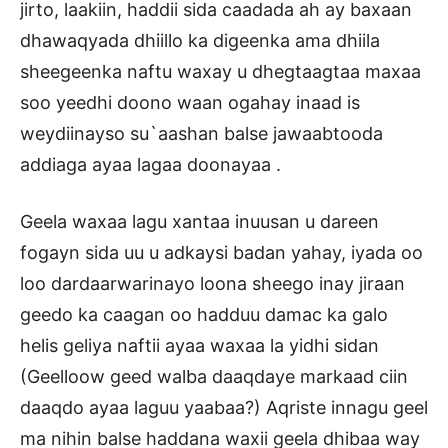
jirto, laakiin, haddii sida caadada ah ay baxaan
dhawaqyada dhiillo ka digeenka ama dhiila
sheegeenka naftu waxay u dhegtaagtaa maxaa
soo yeedhi doono waan ogahay inaad is
weydiinayso su`aashan balse jawaabtooda
addiaga ayaa lagaa doonayaa .
Geela waxaa lagu xantaa inuusan u dareen
fogayn sida uu u adkaysi badan yahay, iyada oo
loo dardaarwarinayo loona sheego inay jiraan
geedo ka caagan oo hadduu damac ka galo
helis geliya naftii ayaa waxaa la yidhi sidan
(Geelloow geed walba daaqdaye markaad ciin
daaqdo ayaa laguu yaabaa?) Aqriste innagu geel
ma nihin balse haddana waxii geela dhibaa way