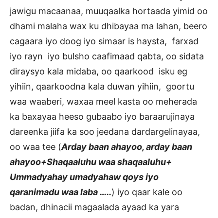
jawigu macaanaa, muuqaalka hortaada yimid oo
dhami malaha wax ku dhibayaa ma lahan, beero
cagaara iyo doog iyo simaar is haysta, farxad
iyo rayn iyo bulsho caafimaad qabta, oo sidata
diraysyo kala midaba, oo qaarkood isku eg
yihiin, qaarkoodna kala duwan yihiin, goortu
waa waaberi, waxaa meel kasta oo meherada
ka baxayaa heeso gubaabo iyo baraarujinaya
dareenka jiifa ka soo jeedana dardargelinayaa,
oo waa tee (
Arday baan ahayoo, arday baan
ahayoo+Shaqaaluhu waa shaqaaluhu+
Ummadyahay umadyahaw qoys iyo
qaranimadu waa laba …..
) iyo qaar kale oo
badan, dhinacii magaalada ayaad ka yara