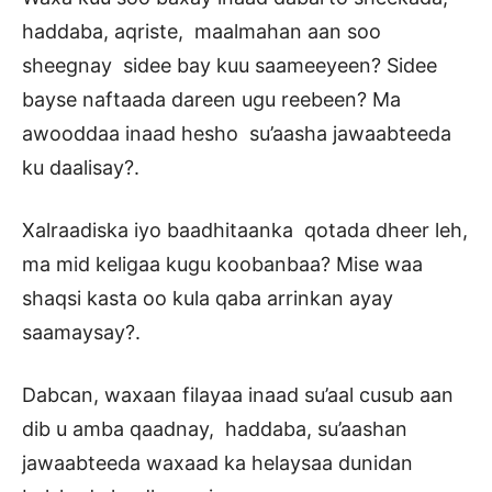
haddaba, aqriste, maalmahan aan soo
sheegnay sidee bay kuu saameeyeen? Sidee
bayse naftaada dareen ugu reebeen? Ma
awooddaa inaad hesho su’aasha jawaabteeda
ku daalisay?.
Xalraadiska iyo baadhitaanka qotada dheer leh,
ma mid keligaa kugu koobanbaa? Mise waa
shaqsi kasta oo kula qaba arrinkan ayay
saamaysay?.
Dabcan, waxaan filayaa inaad su’aal cusub aan
dib u amba qaadnay, haddaba, su’aashan
jawaabteeda waxaad ka helaysaa dunidan