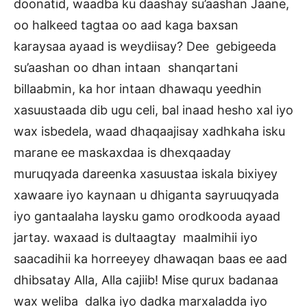
doonatid, waadba ku daashay su’aashan Jaane,
oo halkeed tagtaa oo aad kaga baxsan
karaysaa ayaad is weydiisay? Dee gebigeeda
su’aashan oo dhan intaan shanqartani
billaabmin, ka hor intaan dhawaqu yeedhin
xasuustaada dib ugu celi, bal inaad hesho xal iyo
wax isbedela, waad dhaqaajisay xadhkaha isku
marane ee maskaxdaa is dhexqaaday
muruqyada dareenka xasuustaa iskala bixiyey
xawaare iyo kaynaan u dhiganta sayruuqyada
iyo gantaalaha laysku gamo orodkooda ayaad
jartay. waxaad is dultaagtay maalmihii iyo
saacadihii ka horreeyey dhawaqan baas ee aad
dhibsatay Alla, Alla cajiib! Mise qurux badanaa
wax weliba dalka iyo dadka marxaladda iyo