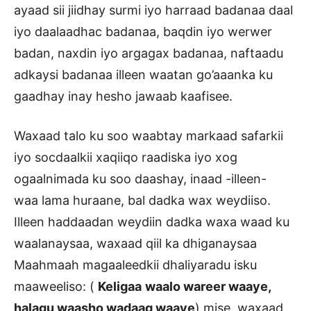
ayaad sii jiidhay surmi iyo harraad badanaa daal
iyo daalaadhac badanaa, baqdin iyo werwer
badan, naxdin iyo argagax badanaa, naftaadu
adkaysi badanaa illeen waatan go’aaanka ku
gaadhay inay hesho jawaab kaafisee.
Waxaad talo ku soo waabtay markaad safarkii
iyo socdaalkii xaqiiqo raadiska iyo xog
ogaalnimada ku soo daashay, inaad -illeen-
waa lama huraane, bal dadka wax weydiiso.
Illeen haddaadan weydiin dadka waxa waad ku
waalanaysaa, waxaad qiil ka dhiganaysaa
Maahmaah magaaleedkii dhaliyaradu isku
maaweeliso: (
Keligaa
waalo wareer waaye,
halagu waasho wadaag waaye
) mise waxaad