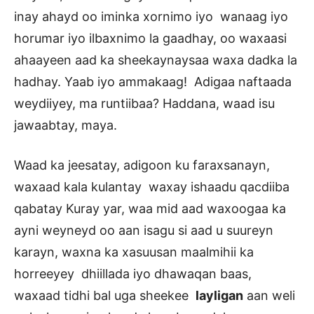
inay ahayd oo iminka xornimo iyo wanaag iyo
horumar iyo ilbaxnimo la gaadhay, oo waxaasi
ahaayeen aad ka sheekaynaysaa waxa dadka la
hadhay. Yaab iyo ammakaag! Adigaa naftaada
weydiiyey, ma runtiibaa? Haddana, waad isu
jawaabtay, maya.
Waad ka jeesatay, adigoon ku faraxsanayn,
waxaad kala kulantay waxay ishaadu qacdiiba
qabatay Kuray yar, waa mid aad waxoogaa ka
ayni weyneyd oo aan isagu si aad u suureyn
karayn, waxna ka xasuusan maalmihii ka
horreeyey dhiillada iyo dhawaqan baas,
waxaad tidhi bal uga sheekee
layligan
aan weli