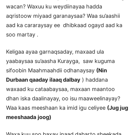
wacan? Waxuu ku weydiinayaa hadda
aqristoow miyaad garanaysaa? Waa su’aashii
aad ka cararaysay ee dhibkaad ogayd aad ka
soo martay .
Keligaa ayaa garnaqsaday, maxaad ula
yaabaysaa su’aasha Kurayga, saw kuguma
sifoobin Maahmaahdii odhanaysay
(Nin
Durbaan qaaday ilaaq dalbay
) haddana
waxaad ku cataabaysaa, maxaan maantoo
dhan iska daalinayay, oo isu maaweelinayay?
Waa kaas meeshaan ka imid igu celiyee
(Jug jug
meeshaada
joog)
Waxa kuu soo baxay inaad dabarto sheekada,