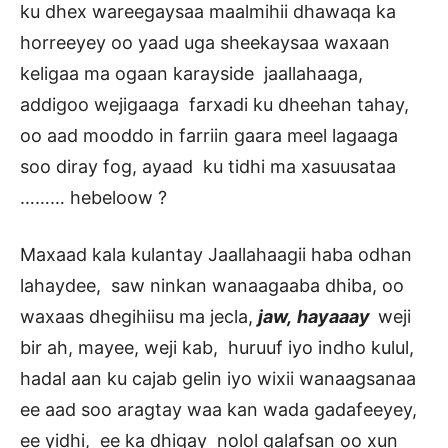
ku dhex wareegaysaa maalmihii dhawaqa ka
horreeyey oo yaad uga sheekaysaa waxaan
keligaa ma ogaan karayside jaallahaaga,
addigoo wejigaaga farxadi ku dheehan tahay,
oo aad mooddo in farriin gaara meel lagaaga
soo diray fog, ayaad ku tidhi ma xasuusataa
……… hebeloow ?
Maxaad kala kulantay Jaallahaagii haba odhan
lahaydee, saw ninkan wanaagaaba dhiba, oo
waxaas dhegihiisu ma jecla,
jaw,
hayaaay
weji
bir ah, mayee, weji kab, huruuf iyo indho kulul,
hadal aan ku cajab gelin iyo wixii wanaagsanaa
ee aad soo aragtay waa kan wada gadafeeyey,
ee yidhi, ee ka dhigay nolol qalafsan oo xun