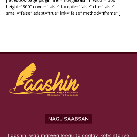
[facebook-page-plugin href="hoygalaashin" width="300"
height="300" cover="false" facepile="false" cta="false"
small="false" adapt="true" link="false" method="iframe" ]
NAGU SAABSAN
Laashin, waa mareeg loogu talogalay, kobcinta iyo