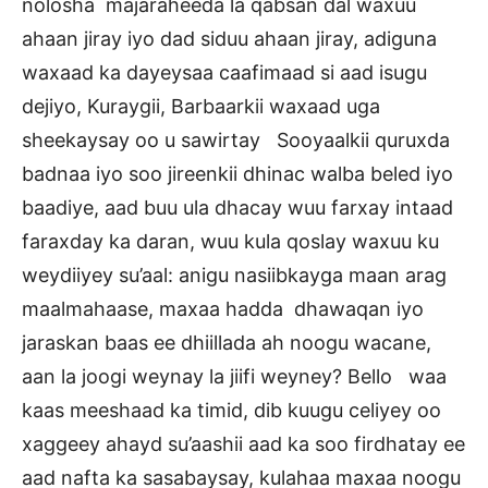
nolosha majaraheeda la qabsan dal waxuu
ahaan jiray iyo dad siduu ahaan jiray, adiguna
waxaad ka dayeysaa caafimaad si aad isugu
dejiyo, Kuraygii, Barbaarkii waxaad uga
sheekaysay oo u sawirtay Sooyaalkii quruxda
badnaa iyo soo jireenkii dhinac walba beled iyo
baadiye, aad buu ula dhacay wuu farxay intaad
faraxday ka daran, wuu kula qoslay waxuu ku
weydiiyey su’aal: anigu nasiibkayga maan arag
maalmahaase, maxaa hadda dhawaqan iyo
jaraskan baas ee dhiillada ah noogu wacane,
aan la joogi weynay la jiifi weyney? Bello waa
kaas meeshaad ka timid, dib kuugu celiyey oo
xaggeey ahayd su’aashii aad ka soo firdhatay ee
aad nafta ka sasabaysay, kulahaa maxaa noogu