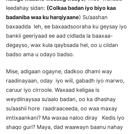
leedahay sidan:
(Colkaa badan iyo biyo kaa
badaniba waa ku harqiyaane
) Su’aashan
baxaadda leh, ee baxaadsooraha ku geysay iyo
bankii geeriyaad ee aad cidlada la baaxaa-
degayso, wax kula qaybsada hel, oo u ciidan
badso ama u odayo badso.
Mise, adigaan ogayne, dadkoo dhami way
raadinayaan, oday iyo wiil, gabadh iyo marwo,
caruur iyo cirroole. Waxaad keligaa is
weydiinaysaa su’aalo badan, oo ka dhashay
su’aashii hore raadraaceeda, oo waa maxay
imtixaankani? Ma waxaa naloo diray Kedis iyo
shaqo guri? Maya, dad waawayn baanu nahay