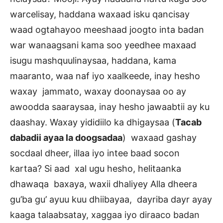
warcelisay, haddana waxaad isku qancisay
waad ogtahayoo meeshaad joogto inta badan
war wanaagsani kama soo yeedhee maxaad
isugu mashquulinaysaa, haddana, kama
maaranto, waa naf iyo xaalkeede, inay hesho
waxay jammato, waxay doonaysaa oo ay
awoodda saaraysaa, inay hesho jawaabtii ay ku
daashay. Waxay yididiilo ka dhigaysaa (
Tacab
dabadii ayaa la doogsadaa
) waxaad gashay
socdaal dheer, illaa iyo intee baad socon
kartaa? Si aad xal ugu hesho, helitaanka
dhawaqa baxaya, waxii dhaliyey Alla dheera
gu’ba gu’ ayuu kuu dhiibayaa, dayriba dayr ayay
kaaga talaabsatay, xaggaa iyo diraaco badan