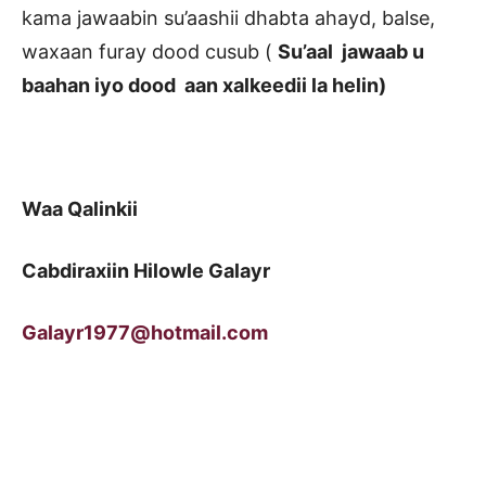
kama jawaabin su’aashii dhabta ahayd, balse,
waxaan furay dood cusub (
Su’aal jawaab u
baahan iyo dood aan xalkeedii la helin)
Waa Qalinkii
Cabdiraxiin Hilowle Galayr
Galayr1977@hotmail.com