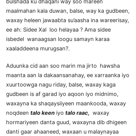
bulshada ku dhaqani way soo mareen
maalmahan kala duwan, balse, way ka gudbeen,
waxay heleen jawaabta su’aasha ina wareerisay,
ee ah: Sidee Xal loo helayaa ? Ama sidee
isbedel wanaagsan loogu samayn karaa
xaaladdeena murugsan?.
Aduunka cid aan soo marin ma jirto hawsha
maanta aan la dakaansanahay, ee xarraanka iyo
xuurtoowga nagu riday, balse, waxay kaga
gudbeen is af garad iyo aqoon iyo midnimo,
waxayna ka shaqaysiiyeen maankooda, waxay
noqdeen
talo keen
iyo
talo raac,
waxay
hormariyeen danta guud, waxayna dib dhigeen
danti gaar ahaaneed, waxaan u malaynayaa