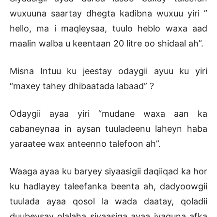
wuxuuna saartay dhegta kadibna wuxuu yiri ”
hello, ma i maqleysaa, tuulo heblo waxa aad
maalin walba u keentaan 20 litre oo shidaal ah”.
Misna Intuu ku jeestay odaygii ayuu ku yiri
“maxey tahey dhibaatada labaad” ?
Odaygii ayaa yiri “mudane waxa aan ka
cabaneynaa in aysan tuuladeenu laheyn haba
yaraatee wax anteenno talefoon ah”.
Waaga ayaa ku baryey siyaasigii daqiiqad ka hor
ku hadlayey taleefanka beenta ah, dadyoowgii
tuulada ayaa qosol la wada daatay, qoladii
duubeysay olalaha siyaasiga ayaa iyaguna afka