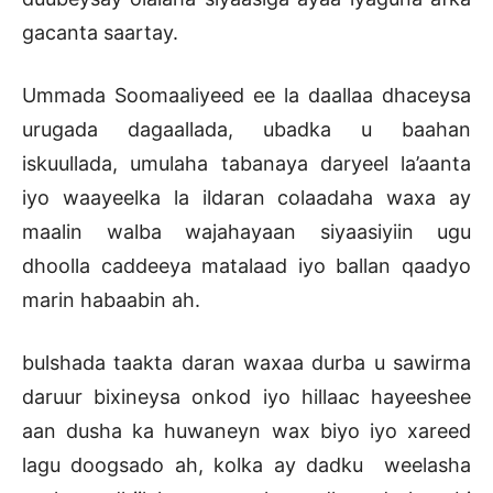
gacanta saartay.
Ummada Soomaaliyeed ee la daallaa dhaceysa
urugada dagaallada, ubadka u baahan
iskuullada, umulaha tabanaya daryeel la’aanta
iyo waayeelka la ildaran colaadaha waxa ay
maalin walba wajahayaan siyaasiyiin ugu
dhoolla caddeeya matalaad iyo ballan qaadyo
marin habaabin ah.
bulshada taakta daran waxaa durba u sawirma
daruur bixineysa onkod iyo hillaac hayeeshee
aan dusha ka huwaneyn wax biyo iyo xareed
lagu doogsado ah, kolka ay dadku weelasha