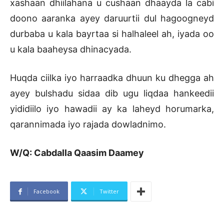
xashaan dhiilahana u cushaan dhaayda la cabi
doono aaranka ayey daruurtii dul hagoogneyd
durbaba u kala bayrtaa si halhaleel ah, iyada oo
u kala baaheysa dhinacyada.
Huqda ciilka iyo harraadka dhuun ku dhegga ah
ayey bulshadu sidaa dib ugu liqdaa hankeedii
yididiilo iyo hawadii ay ka laheyd horumarka,
qarannimada iyo rajada dowladnimo.
W/Q: Cabdalla Qaasim Daamey
Facebook
Twitter