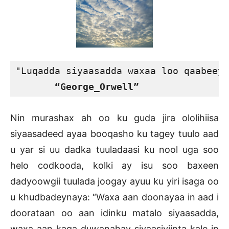
"Luqadda siyaasadda waxaa loo qaabeeye
“George_Orwell”
Nin murashax ah oo ku guda jira ololihiisa
siyaasadeed ayaa booqasho ku tagey tuulo aad
u yar si uu dadka tuuladaasi ku nool uga soo
helo codkooda, kolki ay isu soo baxeen
dadyoowgii tuulada joogay ayuu ku yiri isaga oo
u khudbadeynaya: “Waxa aan doonayaa in aad i
doorataan oo aan idinku matalo siyaasadda,
waxa aan kaga duwanahay siyaasiyiinta kale in