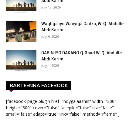
Abdi Karim
July 18, 2026
Waqtiga iyo Wacyiga Dadka, W-Q: Abdulle
Abdi Karim
July 6, 2026
DABIN IYO DAKANO Q-3aad W-Q: Abdulle
Abdi Karim
July 1, 2026
BARTEENNA FACEBOOK
[facebook-page-plugin href="hoygalaashin" width="300"
height="300" cover="false" facepile="false" cta="false"
small="false" adapt="true" link="false" method="iframe" ]