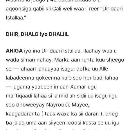
aqoonsiga qabiilkii Cali weli waa ii reer “Diridaari
Istallaa.”
DHIR, DHALO iyo DHALIIL
ANIGA
iyo ina Diridaari Istallaa, Ilaahay waa u
wada siman nahay. Marka aan runta kuu sheego
se: — ahaan lahaayaa isagu; qofka uu Alle
labadeenna qokeenna kale soo hor badi lahaa
— lagama yaabeen in aan Xamar ugu
martiqaadi lahaa si la mid ah sidii uu isagu iigu
soo dhoweeyay Nayroobi. Mayee,
kaagadaranta ( taas waxa ka sii daran ), dheg
ba jalaq uma aan siiyeen: codsi kasta ee uu igu