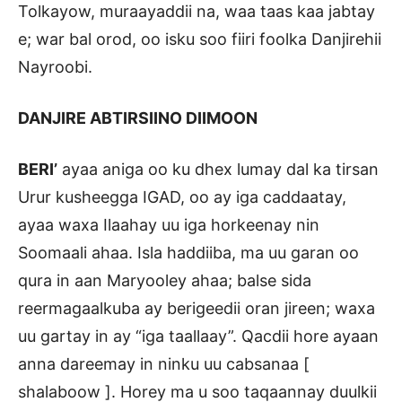
Tolkayow, muraayaddii na, waa taas kaa jabtay
e; war bal orod, oo isku soo fiiri foolka Danjirehii
Nayroobi.
DANJIRE ABTIRSIINO DIIMOON
BERI’
ayaa aniga oo ku dhex lumay dal ka tirsan
Urur kusheegga IGAD, oo ay iga caddaatay,
ayaa waxa Ilaahay uu iga horkeenay nin
Soomaali ahaa. Isla haddiiba, ma uu garan oo
qura in aan Maryooley ahaa; balse sida
reermagaalkuba ay berigeedii oran jireen; waxa
uu gartay in ay “iga taallaay”. Qacdii hore ayaan
anna dareemay in ninku uu cabsanaa [
shalaboow ]. Horey ma u soo taqaannay duulkii