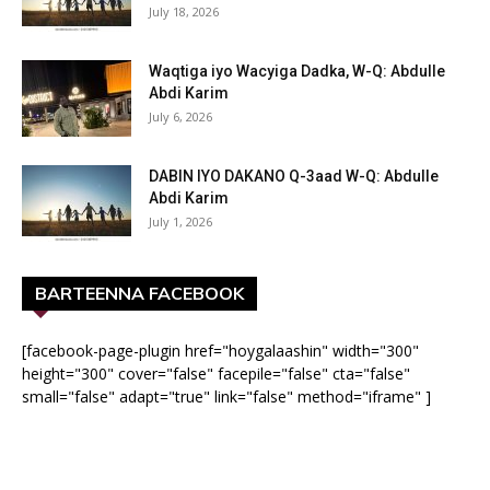
July 18, 2026
Waqtiga iyo Wacyiga Dadka, W-Q: Abdulle
Abdi Karim
July 6, 2026
DABIN IYO DAKANO Q-3aad W-Q: Abdulle
Abdi Karim
July 1, 2026
BARTEENNA FACEBOOK
[facebook-page-plugin href="hoygalaashin" width="300"
height="300" cover="false" facepile="false" cta="false"
small="false" adapt="true" link="false" method="iframe" ]