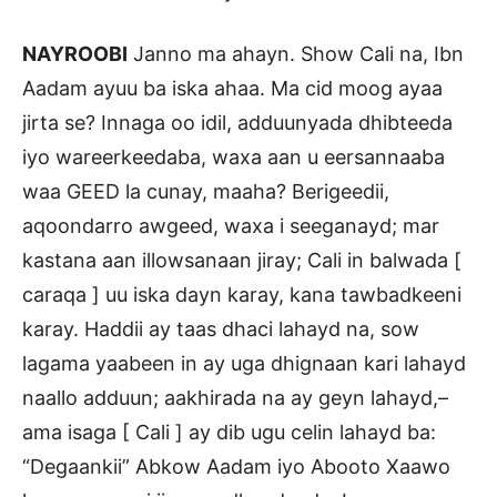
NAYROOBI
Janno ma ahayn. Show Cali na, Ibn
Aadam ayuu ba iska ahaa. Ma cid moog ayaa
jirta se? Innaga oo idil, adduunyada dhibteeda
iyo wareerkeedaba, waxa aan u eersannaaba
waa GEED la cunay, maaha? Berigeedii,
aqoondarro awgeed, waxa i seeganayd; mar
kastana aan illowsanaan jiray; Cali in balwada [
caraqa ] uu iska dayn karay, kana tawbadkeeni
karay. Haddii ay taas dhaci lahayd na, sow
lagama yaabeen in ay uga dhignaan kari lahayd
naallo adduun; aakhirada na ay geyn lahayd,–
ama isaga [ Cali ] ay dib ugu celin lahayd ba:
“Degaankii” Abkow Aadam iyo Abooto Xaawo