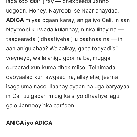
laga soo saari jiray — dhexdeeda Janno
udgoon. Hohey, Nayroobi se Naar ahaydaa.
ADIGA
miyaa ogaan karay, aniga iyo Cali, in aan
Nayroobi ku wada kulannay; ninka liitay na —
taageerada ( dhaafiyeha ) u baahnaa na — in
aan anigu ahaa? Walaalkay, gacaltooyadiisii
weyneyd, walle anigu goorna ba, mugga
quraarad xun kuma dhex miiso. Tolnimada
qabyaalad xun awgeed na, alleylehe, jeerna
isaga uma naco. Ilaahay ayaan na uga baryayaa
in Cali uu gacan midig ka siiyo dhaafiye lagu
galo Jannooyinka carfoon.
ANIGA iyo ADIGA