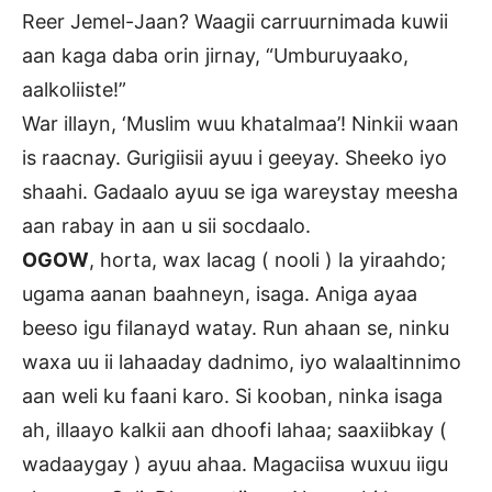
Reer Jemel-Jaan? Waagii carruurnimada kuwii
aan kaga daba orin jirnay, “Umburuyaako,
aalkoliiste!”
War illayn, ‘Muslim wuu khatalmaa’! Ninkii waan
is raacnay. Gurigiisii ayuu i geeyay. Sheeko iyo
shaahi. Gadaalo ayuu se iga wareystay meesha
aan rabay in aan u sii socdaalo.
OGOW
, horta, wax lacag ( nooli ) la yiraahdo;
ugama aanan baahneyn, isaga. Aniga ayaa
beeso igu filanayd watay. Run ahaan se, ninku
waxa uu ii lahaaday dadnimo, iyo walaaltinnimo
aan weli ku faani karo. Si kooban, ninka isaga
ah, illaayo kalkii aan dhoofi lahaa; saaxiibkay (
wadaaygay ) ayuu ahaa. Magaciisa wuxuu iigu