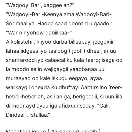
“Waqooyi Bari, xaggee ah?”
“Waqooyi-Bari-Keenya ama Waqooyi-Bari-
Soomaaliya. Hadba saad doontid u qaado.”
“War ninyohow qabiilkaa–”
Alkoliistehii, kiiyoo durba billaabay, jeegoxiir
lahaa jidgees iyo taaloog ( joof ) dheer, in uu
shanfarood iyo calaacal ku kala feero; isaga oo
la moodo se in wejigaygii yaabbanaa uu
muraayad oo kale iskugu eegayo, ayaa
warkaygii dhexda ku dhuftay. Aabtirsiino ‘reer-
hebel-hebel’ ah, asii aniga, berigeedii, si uun iila
diimoonayd ayuu igu afjuxuunsaday, “Cali.
Diridaari. Istallaa.”
Maanta la joogo [ 42 dabshid kaddib ],