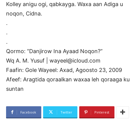
Kolley anigu ogi, qabkayga. Waxa aan Adiga u
noqon, Cidna.
.
.
.
Qormo: “Danjirow Ina Ayaad Noqon?”
Wq A. M. Yusuf | wayeel@icloud.com
Faafin: Gole Wayeel: Axad, Agoosto 23, 2009
Afeef: Aragtida qoraalkan waxaa leh qoraaga ku
suntan
Facebook
Twitter
Pinterest