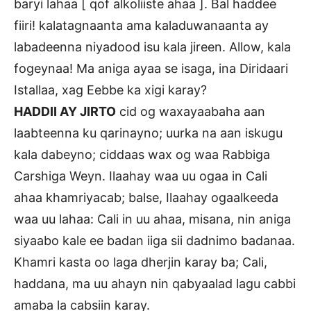
baryi lahaa [ qof alkoliiste ahaa ]. Bal haddee
fiiri! kalatagnaanta ama kaladuwanaanta ay
labadeenna niyadood isu kala jireen. Allow, kala
fogeynaa! Ma aniga ayaa se isaga, ina Diridaari
Istallaa, xag Eebbe ka xigi karay?
HADDII AY JIRTO
cid og waxayaabaha aan
laabteenna ku qarinayno; uurka na aan iskugu
kala dabeyno; ciddaas wax og waa Rabbiga
Carshiga Weyn. Ilaahay waa uu ogaa in Cali
ahaa khamriyacab; balse, Ilaahay ogaalkeeda
waa uu lahaa: Cali in uu ahaa, misana, nin aniga
siyaabo kale ee badan iiga sii dadnimo badanaa.
Khamri kasta oo laga dherjin karay ba; Cali,
haddana, ma uu ahayn nin qabyaalad lagu cabbi
amaba la cabsiin karay.