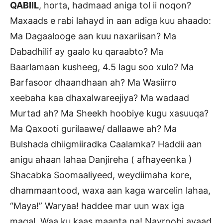
QABIIL
, horta, hadmaad aniga tol ii noqon?
Maxaads e rabi lahayd in aan adiga kuu ahaado:
Ma Dagaalooge aan kuu naxariisan? Ma
Dabadhilif ay gaalo ku qaraabto? Ma
Baarlamaan kusheeg, 4.5 lagu soo xulo? Ma
Barfasoor dhaandhaan ah? Ma Wasiirro
xeebaha kaa dhaxalwareejiya? Ma wadaad
Murtad ah? Ma Sheekh hoobiye kugu xasuuqa?
Ma Qaxooti gurilaawe/ dallaawe ah? Ma
Bulshada dhiigmiiradka Caalamka? Haddii aan
anigu ahaan lahaa Danjireha ( afhayeenka )
Shacabka Soomaaliyeed, weydiimaha kore,
dhammaantood, waxa aan kaga warcelin lahaa,
“Maya!” Waryaa! haddee mar uun wax iga
maqal. Waa ku kaas maanta na! Nayroobi ayaad