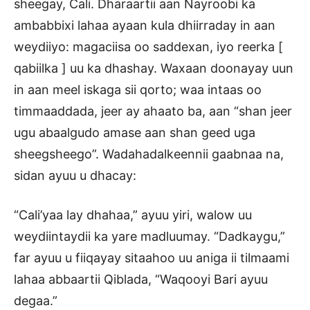
sheegay, Cali. Dharaartii aan Nayroobi ka
ambabbixi lahaa ayaan kula dhiirraday in aan
weydiiyo: magaciisa oo saddexan, iyo reerka [
qabiilka ] uu ka dhashay. Waxaan doonayay uun
in aan meel iskaga sii qorto; waa intaas oo
timmaaddada, jeer ay ahaato ba, aan “shan jeer
ugu abaalgudo amase aan shan geed uga
sheegsheego”. Wadahadalkeennii gaabnaa na,
sidan ayuu u dhacay:
“Cali’yaa lay dhahaa,” ayuu yiri, walow uu
weydiintaydii ka yare madluumay. “Dadkaygu,”
far ayuu u fiiqayay sitaahoo uu aniga ii tilmaami
lahaa abbaartii Qiblada, “Waqooyi Bari ayuu
degaa.”