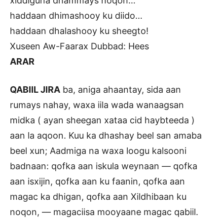
xiddiguna dhammays noqon…
haddaan dhimashooy ku diido…
haddaan dhalashooy ku sheegto!
Xuseen Aw-Faarax Dubbad: Hees
ARAR
QABIIL JIRA
ba, aniga ahaantay, sida aan
rumays nahay, waxa iila wada wanaagsan
midka ( ayan sheegan xataa cid haybteeda )
aan la aqoon. Kuu ka dhashay beel san amaba
beel xun; Aadmiga na waxa loogu kalsooni
badnaan: qofka aan iskula weynaan — qofka
aan isxijin, qofka aan ku faanin, qofka aan
magac ka dhigan, qofka aan Xildhibaan ku
noqon, — magaciisa mooyaane magac qabiil.